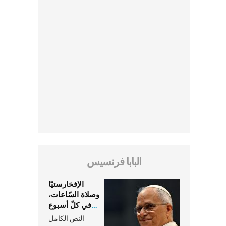
البابا فرنسيس
الإفخارستيّا
وصلاة السّاعات،
في كلّ أسبوع
وكلّ يوم، هما
النص الكامل