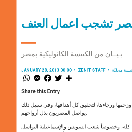
 مصر تشجب اعمال العنف
بـيــان من الكنيسة الكاثوليكية بمصر
يسة محليّة
ZENIT STAFF
JANUARY 28, 2013 00:00
W
M
F
T
S
h
e
a
w
h
a
s
c
i
a
t
s
e
t
r
Share this Entry
s
e
b
t
e
A
n
o
e
p
g
o
r
مازلت تواصل خطواتها وزخمها ورجاءها، لتحقيق كل أهدافها، وفي سبيل ذلك
p
e
k
يواصل المصريون بذل أرواحهم.
r
ي كله، وخصوصاً شعب السويس والإسماعيلية البواسل