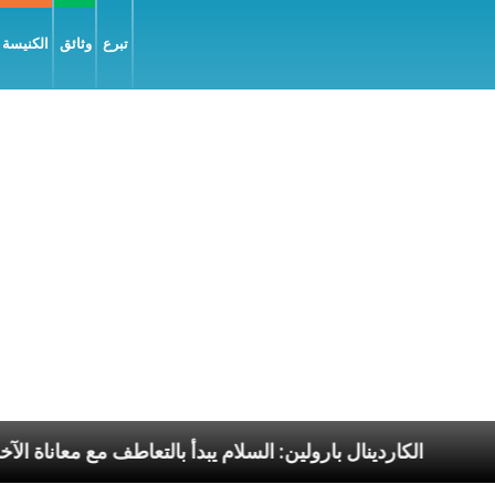
تبرع
وثائق
الكنيسة و
ا الرسوليّة
الكاردينال بارولين: السلام يبدأ بالتعاطف مع