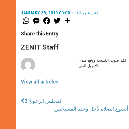
كنيسة محليّة
JANUARY 28, 2013 00:00
W
M
F
T
S
h
e
a
w
h
a
s
c
i
a
t
s
e
t
r
Share this Entry
s
e
b
t
e
A
n
o
e
p
g
o
r
ZENIT Staff
p
e
k
r
صل لكم صوت الكنيسة ووقع صدى
الإنجيل الحي.
View all articles
المجلس الرعويّ 3
سبوع الصلاة لأجل وحدة المسيحيين