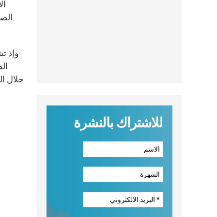
ال
الصب
وإذ تش
الص
خلال ال
للاشتراك بالنشرة