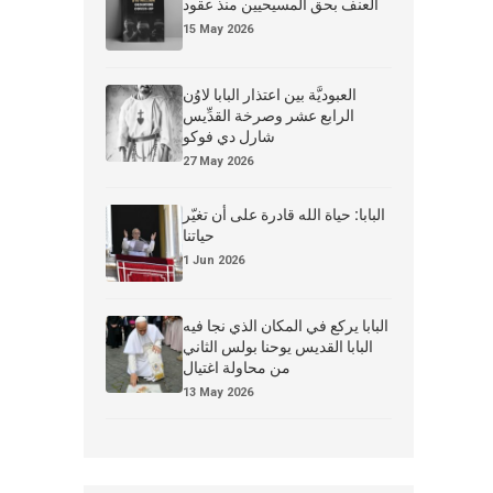
العنف بحق المسيحيين منذ عقود
15 May 2026
العبوديَّة بين اعتذار البابا لاوُن
الرابع عشر وصرخة القدِّيس
شارل دي فوكو
27 May 2026
البابا: حياة الله قادرة على أن تغيّر
حياتنا
1 Jun 2026
البابا يركع في المكان الذي نجا فيه
البابا القديس يوحنا بولس الثاني
من محاولة اغتيال
13 May 2026