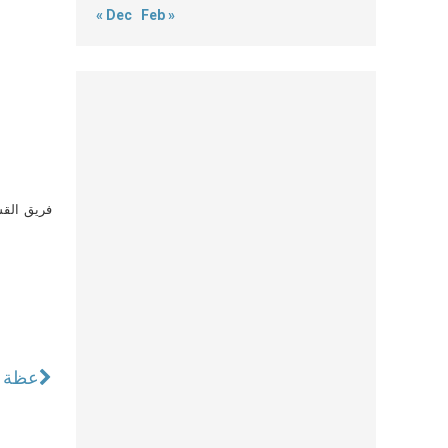
« Dec
Feb »
فريق القس
عظة ب