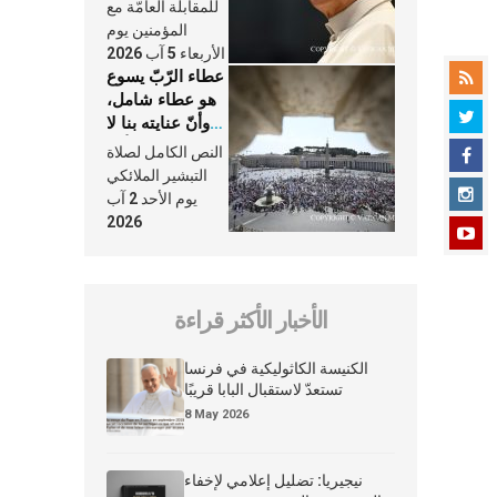
النَّفَس في حياة
للمقابلة العامّة مع
الكنيسة
المؤمنين يوم
الأربعاء 5 آب 2026
عطاء الرّبّ يسوع
هو عطاء شامل،
وأنّ عنايته بنا لا
تغيب عنّا أبدًا
النص الكامل لصلاة
التبشير الملائكي
يوم الأحد 2 آب
2026
الأخبار الأكثر قراءة
الكنيسة الكاثوليكية في فرنسا
تستعدّ لاستقبال البابا قريبًا
8 May 2026
نيجيريا: تضليل إعلامي لإخفاء