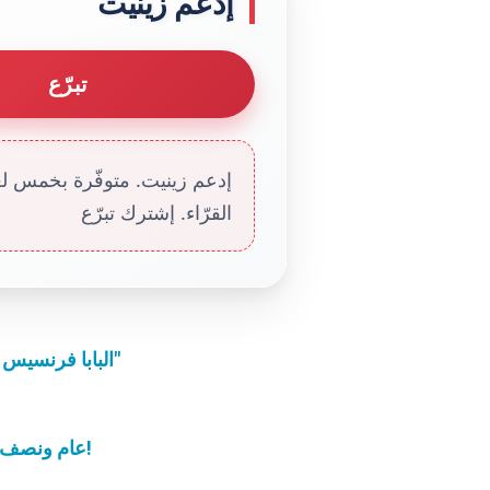
إدعم زينيت
تبرّع
إدعم زينيت. متوفّرة بخمس لغا
القرّاء. إشترك تبرّع
البابا فرنسيس يشجّع المشاركين في تجمّع لورد "دياكونيا 2013"
عام ونصف العام والمطرانان في سوريا لا يزالان مختطفين!