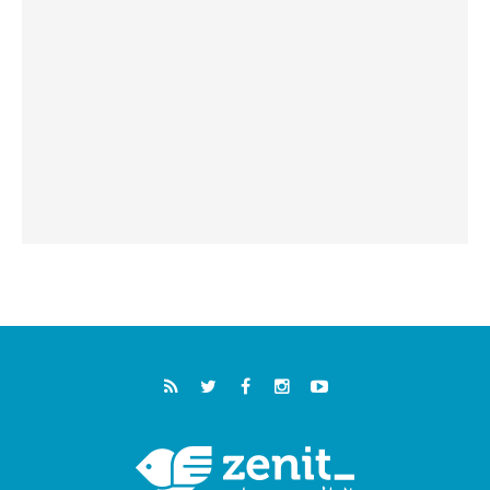
خمسون عاما على استشهاد الأسقف الأرجنتيني
الطوباوي إنريكي أنجيليلي