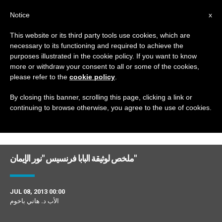
AR
Notice
x
This website or its third party tools use cookies, which are
necessary to its functioning and required to achieve the
DAY
purposes illustrated in the cookie policy. If you want to know
July 8th, 2013
more or withdraw your consent to all or some of the cookies,
please refer to the
cookie policy
.
By closing this banner, scrolling this page, clicking a link or
continuing to browse otherwise, you agree to the use of cookies.
DERNIÈRES NOUVELLES
ملخص لوثيقة البابا فرنسيس "نور الإيمان"
JUL 08, 2013 00:00
الأب د. هاني باخوم