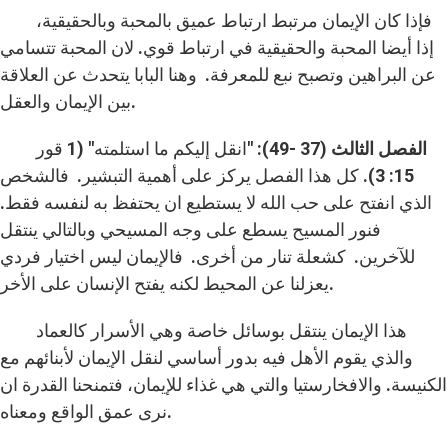
فإذا كان الإيمان مرتبط ارتباط عميق بالمحبة وبالحقيقية،
إذا أيضا المحبة والحقيقية في ارتباط قوي. لان المحبة تتسامي
عن البراهين وتصبح نبع للمعرفة. وهنا البابا يتحدث عن العلاقة
بين الإيمان والعقل.
الفصل الثالث (37 -49):
"انقل إليكم ما استلمته" (1 قور
15: 3). كل هذا الفصل يركز على أهمية التبشير. فالشخص
الذي انفتح على حب الله لا يستطيع ان يحتفظ به لنفسه فقط.
فنور المسيح يسطع على وجه المسيحي وبالتالي ينتقل
للآخرين. كشعلة تنار من أخرى. فالإيمان ليس اختيار فردي
يعزلنا عن المحيط لكنه يفتح الإنسان على الأخر.
هذا الإيمان ينتقل بوسائل خاصة وهي الأسرار كالعماد
والذي يقوم الأهل فيه بدور أساسي لنقل الإيمان لأبنائهم مع
الكنيسة. والافخارستيا والتي هي غذاء للإيمان، فتمنحنا القدرة ان
نرى عمق الواقع ومعناه.