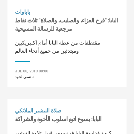
باباوات
البابا: "فرح العزاء، والصليب، والصلاة" ثلاث نقاط
مرجعية للرسالة المسيحية
مقتطفات من عظة البابا أمام اكليريكيين
ومبتدئين من جميع أنحاء العالم
JUL 08, 2013 00:00
نانسي لحود
صلاة التبشير الملائكي
البابا: يسوع اتبع اسلوب الأخوة والشراكة
كلمة قداسة البابا فرنسيس قبيل تلاوة التبشير