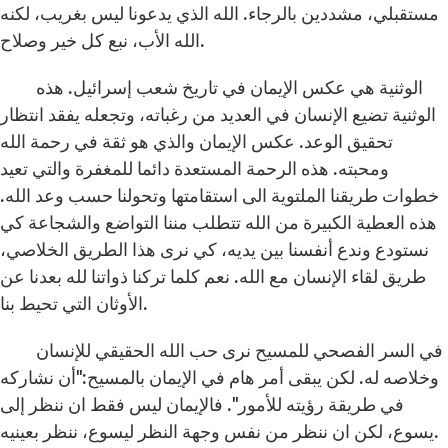
مستقبلي، مشددين بالرجاء. الله الذي يدعونا ليس بغريب، لكنه
الله الأب، نبع كل خير وصلاح.
الوثنية هي عكس الإيمان في تاريخ شعب إسرائيل. هذه
الوثنية تضيع الإنسان في العديد من رغباته، وتجعله يفقد انتظار
تحقيق الوعد. عكس الإيمان والذي هو ثقة في رحمة الله
ومحبته. هذه الرحمة المستعدة دائما للمغفرة والتي تعيد
خطوات طريقنا الملتوية الى استقامتها وتحولنا حسب وعد الله.
هذه العطية الكبيرة من الله تتطلب مننا التواضع والشجاعة كي
نستودع وندع أنفسنا بين يديه، كي نرى هذا الطريق الخلاصي،
طريق لقاء الإنسان مع الله. نعم كلما تركنا ذواتنا لله بعدنا عن
الأوثان التي تحيط بنا.
في السر الفصحي للمسيح نرى حب الله الحقيقي للإنسان
وخلاصه له. لكن يبقى أمر هام في الإيمان بالمسيح:"أن نشاركه
في طريقة رؤيته للأمور". فالإيمان ليس فقط ان ننظر إلى
يسوع، لكن ان ننظر من نفس وجهة النظر ليسوع، ننظر بعينيه.