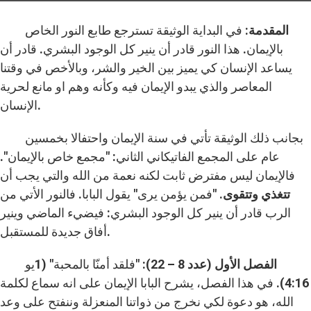
المقدمة:
في البداية الوثيقة تسترجع طابع النور الخاص
بالإيمان. هذا النور قادر أن ينير كل الوجود البشري. قادر أن
يساعد الإنسان كي يميز بين الخير والشر، وبالأخص في وقتنا
المعاصر والذي يبدو الإيمان فيه وكأنه وهم او مانع لحرية
الإنسان.
بجانب ذلك الوثيقة تأتي في سنة الإيمان واحتفالا بخمسين
عام على المجمع الفاتيكاني الثاني: "مجمع خاص بالإيمان".
فالإيمان ليس مفترض ثابت لكنه نعمة من الله والتي يجب أن
تتغذي وتتقوى
. "فمن يؤمن يرى" يقول البابا. فالنور الأتي من
الرب قادر أن ينير كل الوجود البشري: فيضيء الماضي وينير
أفاق جديدة للمستقبل.
الفصل الأول (عدد 8 – 22):
"فلقد أمنّا بالمحبة" (1يو
4:16). في هذا الفصل، يشرح البابا الإيمان على انه سماع لكلمة
الله، هو دعوة لكي نخرج من ذواتنا المنعزلة وننفتح على وعد