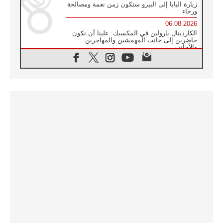
زيارة البابا إلى البيرو ستكون زمن نعمة ومصالحة
ورجاء
06.08.2026
الكاردينال بارولين في المكسيك: علينا أن نكون
حاضرين إلى جانب المهمشين والمهاجرين
والأجانب
06.08.2026
البابا لاوُن الرابع عشر للشباب في أسيزي:
"أوروبا والعالم يبحثان اليوم عن قديسين جُدد
فيكم"
06.08.2026
البابا في أسيزي يتحدث إلى الشباب المشاركين
في لقاء الشباب الفرنسيسكاني
06.08.2026
البابا لاوُن الرابع عشر يبرق معزيا بوفاة
الكاردينال جوليو دوارتي لانغا
05.08.2026
في مقابلته العامة مع المؤمنين البابا لاوُن الرابع
عشر يواصل الحديث عن الدستور في الليتورجيا
المقدسة مسلطا الضوء على صلاة الكنيسة
05.08.2026
البابا لاوُن الرابع عشر يزور في تشرين الثاني
٢٠٢٦ أوروغواي والأرجنتين وبيرو
05.08.2026