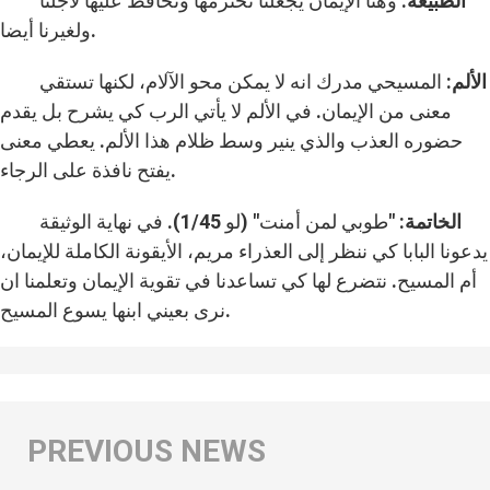
الطبيعة
: وهنا الإيمان يجعلنا نحترمها ونحافظ عليها لأجلنا
ولغيرنا أيضا.
الألم:
المسيحي مدرك انه لا يمكن محو الآلام، لكنها تستقي
معنى من الإيمان. في الألم لا يأتي الرب كي يشرح بل يقدم
حضوره العذب والذي ينير وسط ظلام هذا الألم. يعطي معنى
يفتح نافذة على الرجاء.
الخاتمة:
"طوبي لمن أمنت" (لو 1/45). في نهاية الوثيقة
يدعونا البابا كي ننظر إلى العذراء مريم، الأيقونة الكاملة للإيمان،
أم المسيح. نتضرع لها كي تساعدنا في تقوية الإيمان وتعلمنا ان
نرى بعيني ابنها يسوع المسيح.