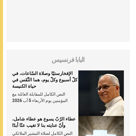
البابا فرنسيس
الإفخارستيّا وصلاة السّاعات، في
كلّ أسبوع وكلّ يوم، هما النَّفَس في
حياة الكنيسة
النص الكامل للمقابلة العامّة مع
المؤمنين يوم الأربعاء 5 آب 2026
عطاء الرّبّ يسوع هو عطاء شامل،
وأنّ عنايته بنا لا تغيب عنّا أبدًا
النص الكامل لصلاة التبشير الملائكي