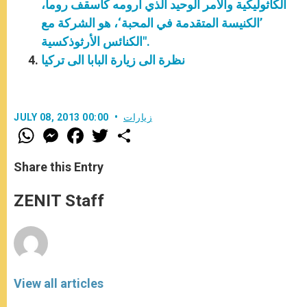
الكاثوليكية والأمر الوحيد الذي أرومه كأسقف روما،
’الكنيسة المتقدمة في المحبة‘، هو الشركة مع
الكنائس الأرثوذكسية".
نظرة الى زيارة البابا الى تركيا
زيارات
JULY 08, 2013 00:00
W
M
F
T
S
h
e
a
w
h
a
s
c
i
a
t
s
e
t
r
Share this Entry
s
e
b
t
e
A
n
o
e
p
g
o
r
ZENIT Staff
p
e
k
r
View all articles