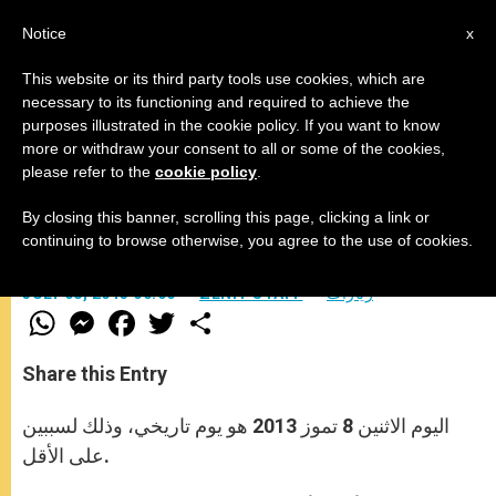
AR
Notice
x
This website or its third party tools use cookies, which are
necessary to its functioning and required to achieve the
purposes illustrated in the cookie policy. If you want to know
زيارة البابا فرنسيس الرسولية الأولى
more or withdraw your consent to all or some of the cookies,
please refer to the
cookie policy
.
By closing this banner, scrolling this page, clicking a link or
البابا يختار لقاء الفقراء والمهاجرين
continuing to browse otherwise, you agree to the use of cookies.
زيارات
ZENIT STAFF
JULY 08, 2013 00:00
W
M
F
T
S
h
e
a
w
h
a
s
c
i
a
t
s
e
t
r
Share this Entry
s
e
b
t
e
A
n
o
e
p
g
o
r
اليوم الاثنين 8 تموز 2013 هو يوم تاريخي، وذلك لسببين
p
e
k
على الأقل.
r