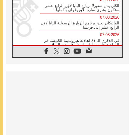
الكاردينال ستورلا: زيارة البابا لاوُن الرابع عشر
ستكون بشرى سارة للأوروغواي بأكملها
07.08.2026
الفاتيكان يعلن برنامج الزيارة الرسولية للبابا لاوُن
الرابع عشر إلى فرنسا
07.08.2026
في الذكرى الـ ٨١ لحادثة هيروشيما الكنيسة في
اليابان تنظم ١٠ أيام للصلاة على نية السلام
07.08.2026
الكنيسة في الأوروغواي: زيارة البابا ستعزز
الإيمان والرجاء
06.08.2026
الاجتماع الشهري للمطارنة الموارنة
06.08.2026
الكاردينال روسي: زيارة البابا لاوُن إلى الأرجنتين
هي تكريم للبابا فرنسيس
06.08.2026
زيارة البابا إلى البيرو ستكون زمن نعمة ومصالحة
ورجاء
06.08.2026
الكاردينال بارولين في المكسيك: علينا أن نكون
حاضرين إلى جانب المهمشين والمهاجرين
والأجانب