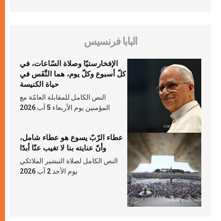
البابا فرنسيس
الإفخارستيّا وصلاة السّاعات، في
كلّ أسبوع وكلّ يوم، هما النَّفَس في
حياة الكنيسة
النص الكامل للمقابلة العامّة مع
المؤمنين يوم الأربعاء 5 آب 2026
عطاء الرّبّ يسوع هو عطاء شامل،
وأنّ عنايته بنا لا تغيب عنّا أبدًا
النص الكامل لصلاة التبشير الملائكي
يوم الأحد 2 آب 2026