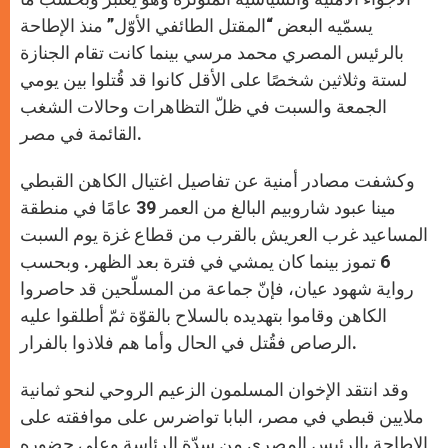
يسمّيه البعض “المقتل الطائفي الأوّل” منذ الإطاحة
بالرئيس المصري محمد مرسي بينما كانت تقام الجنازة
لستة وثلاثين شخصًا على الأقل كانوا قد قُتلوا بين يومي
الجمعة والسبت في ظلّ التظاهرات وحالات الشغب
القائمة في مصر.
وكشفت مصادر أمنية عن تفاصيل اغتيال الكاهن القبطي
مينا عبود شاروبيم البالغ من العمر 39 عامًا في منطقة
المساعيد غرب العريش بالقرب من قطاع غزة يوم السبت
6 تموز بينما كان يمشي في فترة بعد الظهر. وبحسب
رواية شهود عيان، فإنّ جماعة من المسلّحين قد حاصروا
الكاهن وقاموا بتهديده بالسلاح بالقوّة ثمّ أطلقوا عليه
الرصاص فقُتل في الحال وأما هم فلاذوا بالفرار.
وقد انتقد الإخوان المسلمون الزعيم الروحي لنحو ثمانية
ملايين قبطي في مصر، البابا تواضرس على موافقته على
الإطاحة بالرئيس المصري من سدّة الرئاسة وعلى حضوره