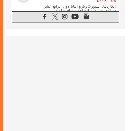
07.08.2026
الكاردينال ستورلا: زيارة البابا لاوُن الرابع عشر
ستكون بشرى سارة للأوروغواي بأكملها
07.08.2026
الفاتيكان يعلن برنامج الزيارة الرسولية للبابا لاوُن
الرابع عشر إلى فرنسا
07.08.2026
في الذكرى الـ ٨١ لحادثة هيروشيما الكنيسة في
اليابان تنظم ١٠ أيام للصلاة على نية السلام
07.08.2026
الكنيسة في الأوروغواي: زيارة البابا ستعزز
الإيمان والرجاء
06.08.2026
الاجتماع الشهري للمطارنة الموارنة
06.08.2026
الكاردينال روسي: زيارة البابا لاوُن إلى الأرجنتين
هي تكريم للبابا فرنسيس
06.08.2026
زيارة البابا إلى البيرو ستكون زمن نعمة ومصالحة
ورجاء