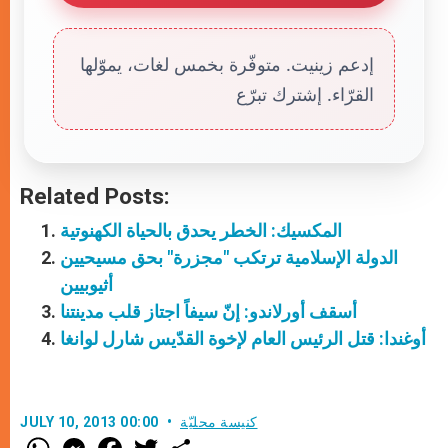
إدعم زينيت. متوفّرة بخمس لغات، يموّلها
القرّاء. إشترك تبرّع
Related Posts:
المكسيك: الخطر يحدق بالحياة الكهنوتية
الدولة الإسلامية ترتكب "مجزرة" بحق مسيحيين
أثيوبيين
أسقف أورلاندو: إنّ سيفاً اجتاز قلب مدينتنا
أوغندا: قتل الرئيس العام لإخوة القدّيس شارل لوانغا
كنيسة محليّة
JULY 10, 2013 00:00
W
M
F
T
S