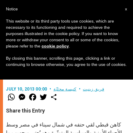
AR
Notice
x
This website or its third party tools use cookies, which are
necessary to its functioning and required to achieve the
purposes illustrated in the cookie policy. If you want to know
مصر: كاهن قبطي ضحية القتل
more or withdraw your consent to all or some of the cookies,
please refer to the
cookie policy
.
الطائفي
By closing this banner, scrolling this page, clicking a link or
continuing to browse otherwise, you agree to the use of cookies.
حال الفوضى والشغب تعمّ مصر
فريق زينيت
كنيسة محليّة
JULY 10, 2013 00:00
W
M
F
T
S
h
e
a
w
h
a
s
c
i
a
t
s
e
t
r
Share this Entry
s
e
b
t
e
A
n
o
e
p
g
o
r
كاهن قبطي لقي حتفه في شمال سيناء في مصر وسط
p
e
k
r
الأجواء الأمنية والسياسية المتوتّرة وهو يُعتبر وبحسب ما