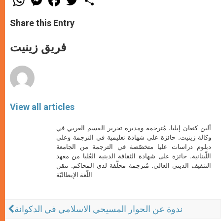
h
e
a
w
h
a
s
c
i
a
t
s
e
t
r
Share this Entry
s
e
b
t
e
A
n
o
e
p
g
o
r
فريق زينيت
p
e
k
r
View all articles
ألين كنعان إيليا، مُترجمة ومديرة تحرير القسم العربي في
وكالة زينيت. حائزة على شهادة تعليمية في الترجمة وعلى
دبلوم دراسات عليا متخصّصة في الترجمة من الجامعة
اللّبنانية. حائزة على شهادة الثقافة الدينية العُليا من معهد
التثقيف الديني العالي. مُترجمة محلَّفة لدى المحاكم. تتقن
اللّغة الإيطاليّة
ندوة عن الحوار المسيحي الاسلامي في الدكوانة