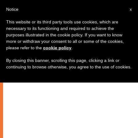
AR
Notice
x
This website or its third party tools use cookies, which are
necessary to its functioning and required to achieve the
purposes illustrated in the cookie policy. If you want to know
ممارسة الأبحاث على الأجنة عمل غير
more or withdraw your consent to all or some of the cookies,
please refer to the
cookie policy
.
أخلاقي
By closing this banner, scrolling this page, clicking a link or
continuing to browse otherwise, you agree to the use of cookies.
نداء لإقرار قانون حماية الأجنة البشرية