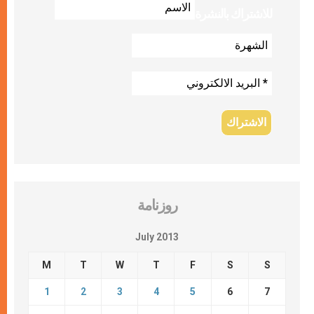
للاشتراك بالنشرة
روزنامة
July 2013
M
T
W
T
F
S
S
1
2
3
4
5
6
7