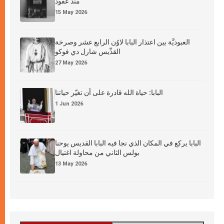
منذ عقود
15 May 2026
العبوديَّة بين اعتذار البابا لاوُن الرابع عشر وصرخة
القدِّيس شارل دي فوكو
27 May 2026
البابا: حياة الله قادرة على أن تغيّر حياتنا
1 Jun 2026
البابا يركع في المكان الذي نجا فيه البابا القديس يوحنا
بولس الثاني من محاولة اغتيال
13 May 2026