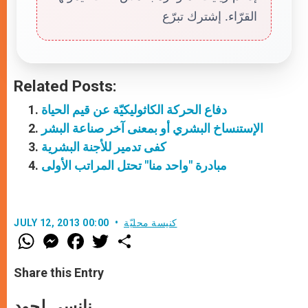
القرّاء. إشترك تبرّع
Related Posts:
دفاع الحركة الكاثوليكيّة عن قيم الحياة
الإستنساخ البشري أو بمعنى آخر صناعة البشر
كفى تدمير للأجنة البشرية
مبادرة "واحد منا" تحتل المراتب الأولى
كنيسة محليّة
JULY 12, 2013 00:00
W
M
F
T
S
h
e
a
w
h
a
s
c
i
a
t
s
e
t
r
Share this Entry
s
e
b
t
e
A
n
o
e
p
g
o
r
نانسي لحود