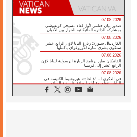
07.08.2026
صدور بيان ختامي لأول لقاء مسيحي كونفوشي
بمشاركة الدائرة الفاتيكانية للحوار بين الأديان
07.08.2026
الكاردينال ستورلا: زيارة البابا لاوُن الرابع عشر
ستكون بشرى سارة للأوروغواي بأكملها
07.08.2026
الفاتيكان يعلن برنامج الزيارة الرسولية للبابا لاوُن
الرابع عشر إلى فرنسا
07.08.2026
في الذكرى الـ ٨١ لحادثة هيروشيما الكنيسة في
اليابان تنظم ١٠ أيام للصلاة على نية السلام
07.08.2026
الكنيسة في الأوروغواي: زيارة البابا ستعزز
الإيمان والرجاء
06.08.2026
الاجتماع الشهري للمطارنة الموارنة
06.08.2026
الكاردينال روسي: زيارة البابا لاوُن إلى الأرجنتين
هي تكريم للبابا فرنسيس