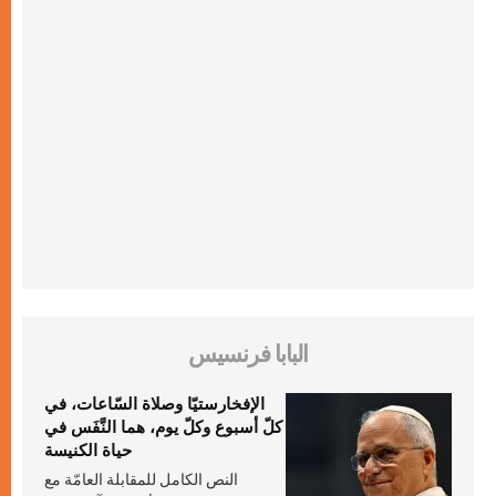
البابا فرنسيس
الإفخارستيّا وصلاة السّاعات، في
كلّ أسبوع وكلّ يوم، هما النَّفَس في
حياة الكنيسة
النص الكامل للمقابلة العامّة مع