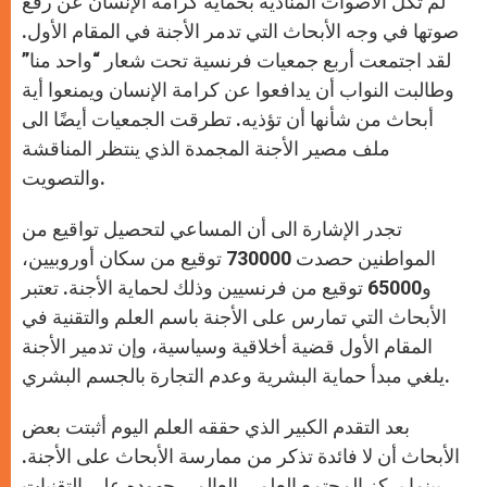
لم تكل الأصوات المنادية بحماية كرامة الإنسان عن رفع
p
e
k
r
صوتها في وجه الأبحاث التي تدمر الأجنة في المقام الأول.
لقد اجتمعت أربع جمعيات فرنسية تحت شعار “واحد منا”
وطالبت النواب أن يدافعوا عن كرامة الإنسان ويمنعوا أية
أبحاث من شأنها أن تؤذيه. تطرقت الجمعيات أيضًا الى
ملف مصير الأجنة المجمدة الذي ينتظر المناقشة
والتصويت.
تجدر الإشارة الى أن المساعي لتحصيل تواقيع من
المواطنين حصدت 730000 توقيع من سكان أوروبيين،
و65000 توقيع من فرنسيين وذلك لحماية الأجنة. تعتبر
الأبحاث التي تمارس على الأجنة باسم العلم والتقنية في
المقام الأول قضية أخلاقية وسياسية، وإن تدمير الأجنة
يلغي مبدأ حماية البشرية وعدم التجارة بالجسم البشري.
بعد التقدم الكبير الذي حققه العلم اليوم أثبتت بعض
الأبحاث أن لا فائدة تذكر من ممارسة الأبحاث على الأجنة.
بينما يركز المجتمع العلمي العالمي جهوده على التقنيات