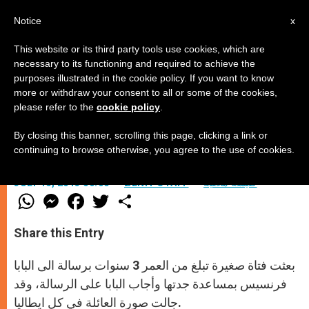
AR
Notice
x
This website or its third party tools use cookies, which are
necessary to its functioning and required to achieve the
purposes illustrated in the cookie policy. If you want to know
فتاة صغيرة تبعث برسالة الى البابا
more or withdraw your consent to all or some of the cookies,
please refer to the
cookie policy
.
By closing this banner, scrolling this page, clicking a link or
وتتلقى إجابة منه
continuing to browse otherwise, you agree to the use of cookies.
كنيسة محليّة
ZENIT STAFF
JULY 16, 2013 00:00
W
M
F
T
S
h
e
a
w
h
a
s
c
i
a
t
s
e
t
r
Share this Entry
s
e
b
t
e
A
n
o
e
p
g
o
r
بعثت فتاة صغيرة تبلغ من العمر 3 سنوات برسالة الى البابا
p
e
k
r
فرنسيس بمساعدة جدتها وأجاب البابا على الرسالة، وقد
جالت صورة العائلة في كل ايطاليا.