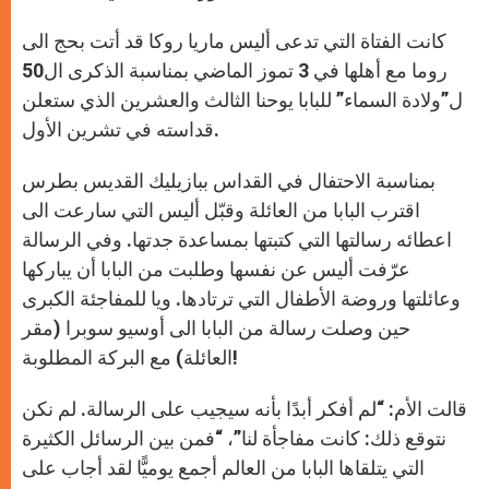
كانت الفتاة التي تدعى أليس ماريا روكا قد أتت بحج الى
روما مع أهلها في 3 تموز الماضي بمناسبة الذكرى ال50
ل”ولادة السماء” للبابا يوحنا الثالث والعشرين الذي ستعلن
قداسته في تشرين الأول.
بمناسبة الاحتفال في القداس ببازيليك القديس بطرس
اقترب البابا من العائلة وقبّل أليس التي سارعت الى
اعطائه رسالتها التي كتبتها بمساعدة جدتها. وفي الرسالة
عرّفت أليس عن نفسها وطلبت من البابا أن يباركها
وعائلتها وروضة الأطفال التي ترتادها. ويا للمفاجئة الكبرى
حين وصلت رسالة من البابا الى أوسيو سوبرا (مقر
العائلة) مع البركة المطلوبة!
قالت الأم: “لم أفكر أبدًا بأنه سيجيب على الرسالة. لم نكن
نتوقع ذلك: كانت مفاجأة لنا”، “فمن بين الرسائل الكثيرة
التي يتلقاها البابا من العالم أجمع يوميًّا لقد أجاب على