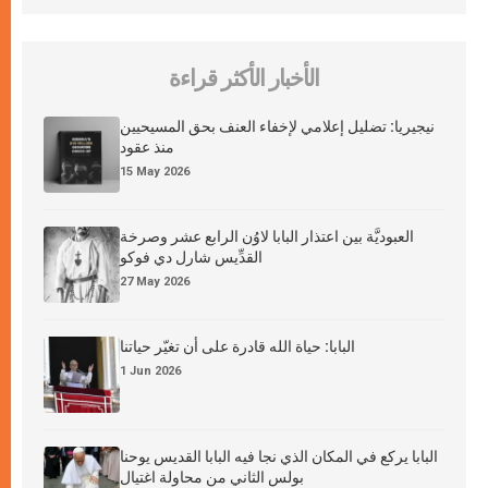
الأخبار الأكثر قراءة
نيجيريا: تضليل إعلامي لإخفاء العنف بحق المسيحيين
منذ عقود
15 May 2026
العبوديَّة بين اعتذار البابا لاوُن الرابع عشر وصرخة
القدِّيس شارل دي فوكو
27 May 2026
البابا: حياة الله قادرة على أن تغيّر حياتنا
1 Jun 2026
البابا يركع في المكان الذي نجا فيه البابا القديس يوحنا
بولس الثاني من محاولة اغتيال