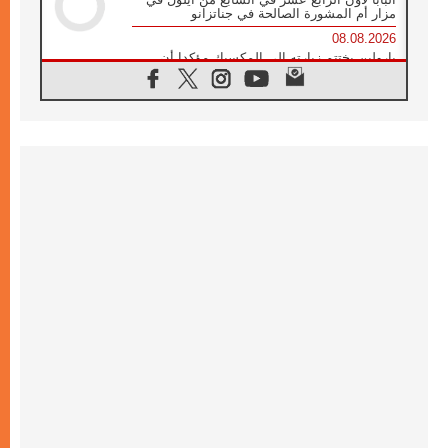
مزار أم المشورة الصالحة في جناتزانو
08.08.2026
بارولين يختتم زيارته إلى المكسيك مؤكدا أن
صناعة السلام تبدأ بالتعاطف مع ألم الآخر
07.08.2026
صدور بيان ختامي لأول لقاء مسيحي كونفوشي
بمشاركة الدائرة الفاتيكانية للحوار بين الأديان
07.08.2026
الكاردينال ستورلا: زيارة البابا لاوُن الرابع عشر
ستكون بشرى سارة للأوروغواي بأكملها
07.08.2026
الفاتيكان يعلن برنامج الزيارة الرسولية للبابا لاوُن
الرابع عشر إلى فرنسا
07.08.2026
في الذكرى الـ ٨١ لحادثة هيروشيما الكنيسة في
اليابان تنظم ١٠ أيام للصلاة على نية السلام
07.08.2026
الكنيسة في الأوروغواي: زيارة البابا ستعزز
الإيمان والرجاء
06.08.2026
الاجتماع الشهري للمطارنة الموارنة