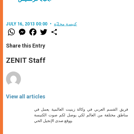
كنيسة محليّة
JULY 16, 2013 00:00
W
M
F
T
S
h
e
a
w
h
a
s
c
i
a
t
s
e
t
r
Share this Entry
s
e
b
t
e
A
n
o
e
p
g
o
r
ZENIT Staff
p
e
k
r
View all articles
فريق القسم العربي في وكالة زينيت العالمية يعمل في
مناطق مختلفة من العالم لكي يوصل لكم صوت الكنيسة
ووقع صدى الإنجيل الحي.