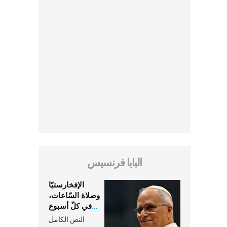
البابا فرنسيس
الإفخارستيّا
وصلاة السّاعات،
في كلّ أسبوع
وكلّ يوم، هما
النص الكامل