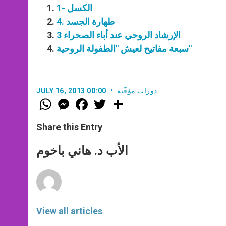
1- الكسل
4. طهارة الجسد
الإرشاد الروحي عند أباء الصحراء 3
سبعة مفاتيح لعيش "الطفولة الروحية"
دورات مؤقّتة
JULY 16, 2013 00:00
W
M
F
T
S
h
e
a
w
h
a
s
c
i
a
t
s
e
t
r
Share this Entry
s
e
b
t
e
A
n
o
e
p
g
o
r
الأب د. هاني باخوم
p
e
k
r
View all articles