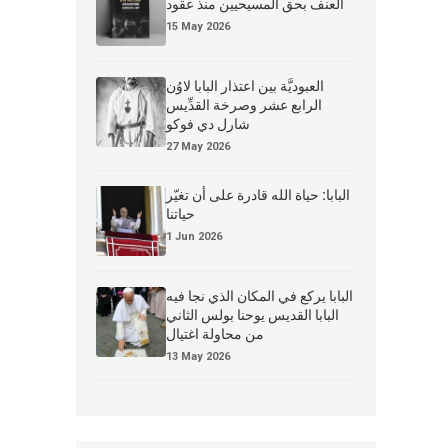
العنف بحق المسيحيين منذ عقود
15 May 2026
العبوديَّة بين اعتذار البابا لاوُن
الرابع عشر وصرخة القدِّيس
شارل دي فوكو
27 May 2026
البابا: حياة الله قادرة على أن تغيّر
حياتنا
1 Jun 2026
البابا يركع في المكان الذي نجا فيه
البابا القديس يوحنا بولس الثاني
من محاولة اغتيال
13 May 2026