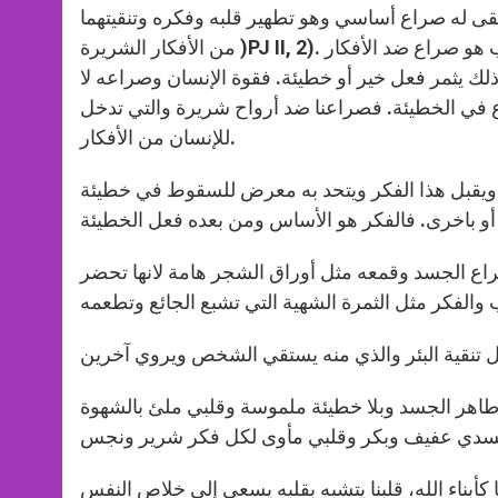
بقى له صراع أساسي وهو تطهير قلبه وفكره وتنقيتهما
من الأفكار الشريرة )PJ II, 2). ما أعمق هذا التعبير! الصراع الكبير الذي ينتظر كل من كرس نفسه للرب هو صراع ضد الأفكار
 ذلك يثمر فعل خير أو خطيئة. فقوة الإنسان وصراعه لا
 في الخطيئة. فصراعنا ضد أرواح شريرة والتي تدخل
للإنسان من الأفكار.
ه ويقبل هذا الفكر ويتحد به معرض للسقوط في خطيئة
صراع الجسد وقمعه مثل أوراق الشجر هامة لانها تحضر
 طاهر الجسد وبلا خطيئة ملموسة وقلبي ملئ بالشهوة
أبناء الله، قلبنا يتشبه بقلبه يسعي إلى خلاص النفس