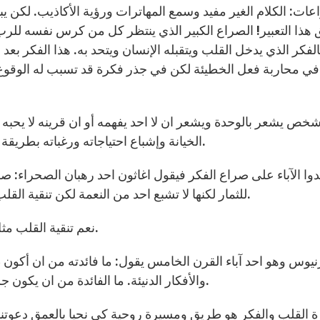
ات: الكلام الغير مفيد وسمع المهاترات ورؤية الأكاذيب. لكن ي
الفكر الذي يدخل القلب ويتقبله الإنسان ويتحد به. هذا الفكر بعد
ي محاربة فعل الخطيئة لكن في جذر فكرة قد تسبب له الوقوع
خص يشعر بالوحدة ويشعر ان لا احد يفهمه أو ان قرينه لا يحب
الخيانة وإشباع احتياجاته ورغباته بطريقة أو باخرى. فالفكر هو الأساس ومن بعده فعل الخطيئة.
كدوا الآباء على صراع الفكر فيقول اغاثون احد رهبان الصحراء: 
للثمار لكنها لا تشبع احد من النعمة لكن تنقية القلب والفكر مثل الثمرة الشهية التي تشبع الجائع وتطعمه.
نعم تنقية القلب مثل تنقية البئر والذي منه يستقي الشخص ويروي آخرين.
نيوس وهو احد آباء القرن الخامس يقول: ما فائدته من ان أكون
والأفكار الدنيئة. ما الفائدة من ان يكون جسدي عفيف وبكر وقلبي مأوى لكل فكر شرير ونجس.
 القلب والفكر هو طريق ومسيرة روحية كي نحيا بالعمق دعوتنا ك