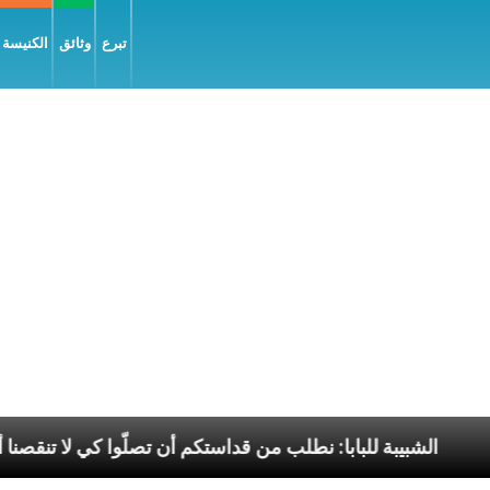
تبرع
وثائق
الكنيسة و
 السّلام
الشبيبة للبابا: نطلب من قداستكم أن تصلّوا كي