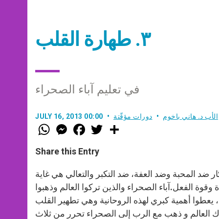
٣. طهارة القلب
في تعليم آباء الصحراء
الأب د. هاني باخوم
دورات مؤقّتة
JULY 16, 2013 00:00
W
M
F
T
S
h
e
a
w
h
a
s
c
i
a
t
s
e
t
r
Share this Entry
s
e
b
t
e
A
n
o
e
p
g
o
r
ر ضد المحبة وضد العفة، ضد التكبر والتعالي هي غاية
p
e
k
قوة الفعل.آباء الصحراء والذين تركوا العالم وذهبوا
r
، يعطوا أهمية كبري لهذه الروحانية وهي تطهير القلب
رك العالم و ذهب مع الرب إلى الصحراء تحرر من ثلاث