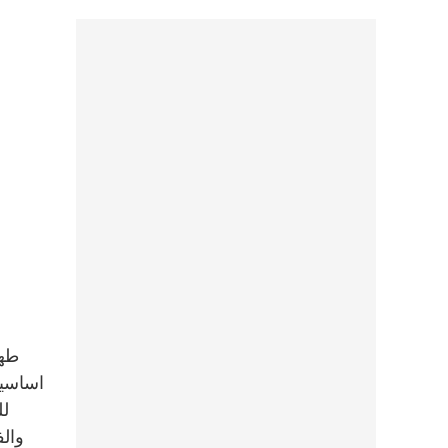
طها
اساسية
لل
والف