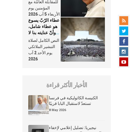
النَّفَس في حياة
للمقابلة العامّة مع
الكنيسة
المؤمنين يوم
الأربعاء 5 آب 2026
عطاء الرّبّ يسوع
هو عطاء شامل،
وأنّ عنايته بنا لا
تغيب عنّا أبدًا
النص الكامل لصلاة
التبشير الملائكي
يوم الأحد 2 آب
2026
الأخبار الأكثر قراءة
الكنيسة الكاثوليكية في فرنسا
تستعدّ لاستقبال البابا قريبًا
8 May 2026
نيجيريا: تضليل إعلامي لإخفاء