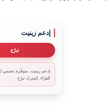
إدعم زينيت
تبرّع
إدعم زينيت. متوفّرة بخمس لغا
القرّاء. إشترك تبرّع