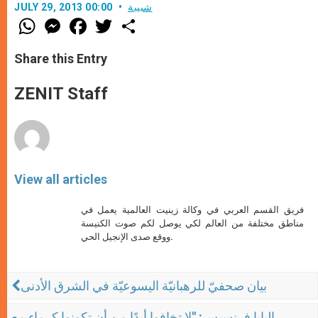
شبيبة
JULY 29, 2013 00:00
W
M
F
T
S
h
e
a
w
h
a
s
c
i
a
t
s
e
t
r
Share this Entry
s
e
b
t
e
A
n
o
e
p
g
o
r
ZENIT Staff
p
e
k
r
View all articles
فريق القسم العربي في وكالة زينيت العالمية يعمل في
مناطق مختلفة من العالم لكي يوصل لكم صوت الكنيسة
ووقع صدى الإنجيل الحي.
بيان صحفيّ للرهبانيّة اليسوعيّة في الشرق الأدنى
البابا فرنسيس: "لا تخافوا أبدًا من أن تكونوا كرماء مع