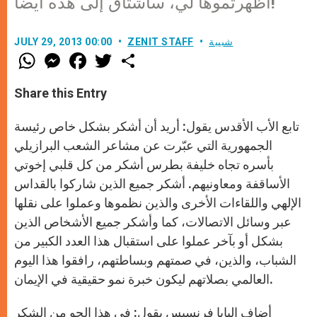
أظهرتموها لي، سأشتاق إلى هذه أيضًا!
شبيبة
ZENIT STAFF
JULY 29, 2013 00:00
W
M
F
T
S
h
e
a
w
h
a
s
c
i
a
t
s
e
t
r
Share this Entry
s
e
b
t
e
A
n
o
e
p
g
o
r
تابع الأب الأقدس يقول: أريد أن أشكر بشكل خاص رئيسة
p
e
k
r
الجمهورية التي عبّرت عن مشاعر الشعب البرازيلي
بأسره تجاه خليفة بطرس أشكر من كل قلبي إخوتي
الأساقفة ومعاونيهم. أشكر جميع الذين شاركوا بالقداس
الإلهي واللقاءات الأخرى والذين نظموها وعملوا على نقلها
عبر وسائل الاتصالات، كما وأشكر جميع الأشخاص الذين
بشكل أو بآخر عملوا على استقبال هذا العدد الكبير من
الشباب، والذين، في صمتهم وبساطتهم، رافقوا هذا اليوم
العالمي بصلاتهم ليكون خبرة نمو حقيقية في الإيمان.
أضاف البابا فرنسيس يقول: في هذا الجو من الشكر