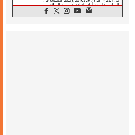
في الذكرى الـ ٨١ لحادثة هيروشيما الكنيسة في
اليابان تنظم ١٠ أيام للصلاة على نية السلام
07.08.2026
الكنيسة في الأوروغواي: زيارة البابا ستعزز
الإيمان والرجاء
06.08.2026
الاجتماع الشهري للمطارنة الموارنة
06.08.2026
الكاردينال روسي: زيارة البابا لاوُن إلى الأرجنتين
هي تكريم للبابا فرنسيس
06.08.2026
زيارة البابا إلى البيرو ستكون زمن نعمة ومصالحة
ورجاء
06.08.2026
الكاردينال بارولين في المكسيك: علينا أن نكون
حاضرين إلى جانب المهمشين والمهاجرين
والأجانب
06.08.2026
البابا لاوُن الرابع عشر للشباب في أسيزي:
"أوروبا والعالم يبحثان اليوم عن قديسين جُدد
فيكم"