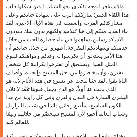
والاشتياق، أتوجه بفكري نحو الشباب الذين شكلوا قلب
هذا اللقاء الكبير: ليبارككم الرب على شهادة حياتكم وعلى
مشاركتكم الفرحة والعميقة في هذه الأيام الأخيرة. لقد
جاء العديد منكم إلى هنا كتلاميذ ولكنهم بدون شك يعودون
الآن كمرسلين. ساهموا في بناء حضارة الحب من خلال
خدمتكم وشهادتكم المفرحة. أظهروا من خلال حياتكم أن
هذا الأمر يستحق أن تكرسوا له وقتكم ومواهبكم لبلوغ
المثل العليا، ويستحق أن تعترفوا بكرامة كل شخص
بشري، وأن تخاطروا من أجل المسيح وإنجيله. وأضاف
البابا يقول لقد جئنا نبحث عن يسوع في هذه الأيام لأنه هو
الذي بحث عنا أولاً، هو الذي يجعل قلوبنا تتّقد لإعلان
البشرى السارة في المدن والقرى وفي كل زاوية من هذا
الكون الشاسع. سأضع رجائي دائمًا في شباب البرازيل
وشباب العالم أجمع لأن المسيح سيحضّر من خلالهم ربيعًا
للعالم كله.
وختامًا، تابع الحبر الأعظم يقول، أتوجه بفكري نحو سيّدة