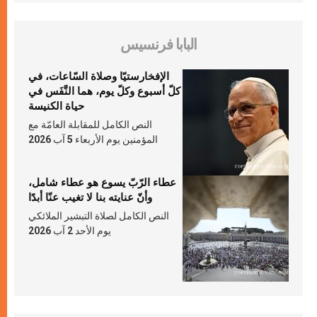
البابا فرنسيس
الإفخارستيّا وصلاة السّاعات، في
كلّ أسبوع وكلّ يوم، هما النَّفَس في
حياة الكنيسة
النص الكامل للمقابلة العامّة مع
المؤمنين يوم الأربعاء 5 آب 2026
عطاء الرّبّ يسوع هو عطاء شامل،
وأنّ عنايته بنا لا تغيب عنّا أبدًا
النص الكامل لصلاة التبشير الملائكي
يوم الأحد 2 آب 2026