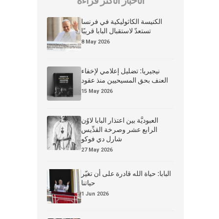
الأخبار الأكثر قراءة
الكنيسة الكاثوليكية في فرنسا
تستعدّ لاستقبال البابا قريبًا
8 May 2026
نيجيريا: تضليل إعلامي لإخفاء
العنف بحق المسيحيين منذ عقود
15 May 2026
العبوديَّة بين اعتذار البابا لاوُن
الرابع عشر وصرخة القدِّيس
شارل دي فوكو
27 May 2026
البابا: حياة الله قادرة على أن تغيّر
حياتنا
1 Jun 2026