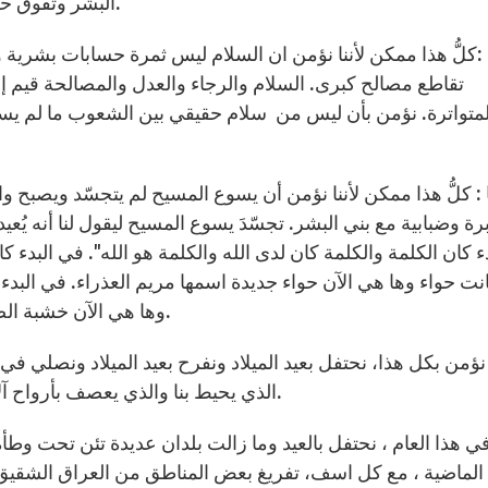
البشر وتفوق حسابات قادة العالم الذين يتحكّمون بمصير البلاد والعباد.
تقاطع مصالح كبرى. السلام والرجاء والعدل والمصالحة قيم إنج
متواترة. نؤمن بأن ليس من سلام حقيقي بين الشعوب ما لم يسبق
رة وضبابية مع بني البشر. تجسّدَ يسوع المسيح ليقول لنا أنه يُعيد
دء كان الكلمة والكلمة كان لدى الله والكلمة هو الله". في البدء
انت حواء وها هي الآن حواء جديدة اسمها مريم العذراء. في البد
وها هي الآن خشبة الصليب التي نزعت فتيل الموت وحوّلت الموت إلى حياة.
الذي يحيط بنا والذي يعصف بأرواح آلاف الأبرياء من إخواننا وأشقائنا في أكثر من بلد عربي.
ي هذا العام ، نحتفل بالعيد وما زالت بلدان عديدة تئن تحت وطأة 
الماضية ، مع كل اسف، تفريغ بعض المناطق من العراق الشقيق م