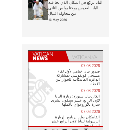
البابا يركع في المكان الذي نجا فيه
البابا القديس يوحنا بولس الثاني
من محاولة اغتيال
13 May 2026
07.08.2026
صدور بيان ختامي لأول لقاء
مسيحي كونفوشي بمشاركة
الدائرة الفاتيكانية للحوار بين
الأديان
07.08.2026
الكاردينال ستورلا: زيارة البابا
لاوُن الرابع عشر ستكون بشرى
سارة للأوروغواي بأكملها
07.08.2026
الفاتيكان يعلن برنامج الزيارة
الرسولية للبابا لاوُن الرابع عشر
إلى فرنسا