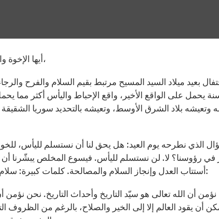
أيها الإخوة والأخوات الأحباء، أيها المؤمنون في ربوع الأردن العامرة،
تفال بعيد ميلاد السيد المسيح مرتبط بقيم السلام والفرح والر
نة يحمل على الواقع الأخير، واقع الإحباط واليأس أكثر مما يح
 وتعيشه بلاد الشرق الأوسط، وتعيشه بالتحديد سوريا الشقيقة 
ال الذي نطرحه يوم العيد: هل يحق لنا أن نستسلم لليأس، للخو
 في رؤوسنا؟ لا. لن نستسلم لليأس. فيسوع المخلص يبشّرنا أن ال
أستتاب العدل وإنجاز السلام والمصالحة. كلمات كبيرة: سلام، رجاء، عدل، مصالحة. نعم كل هذا ممكن. ممكن لأننا:
كن أن يقود العالم إلا إلى الخير والصلاح، بالرغم من الظروف 