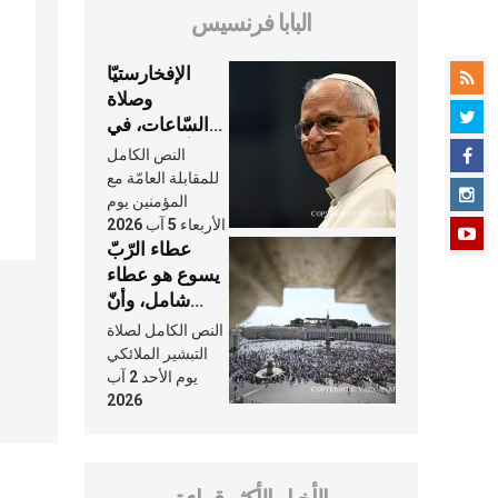
البابا فرنسيس
الإفخارستيّا
وصلاة
السّاعات، في
كلّ أسبوع وكلّ
النص الكامل
يوم، هما النَّفَس
للمقابلة العامّة مع
في حياة
المؤمنين يوم
الأربعاء 5 آب 2026
الكنيسة
عطاء الرّبّ
يسوع هو عطاء
شامل، وأنّ
عنايته بنا لا
النص الكامل لصلاة
تغيب عنّا أبدًا
التبشير الملائكي
يوم الأحد 2 آب
2026