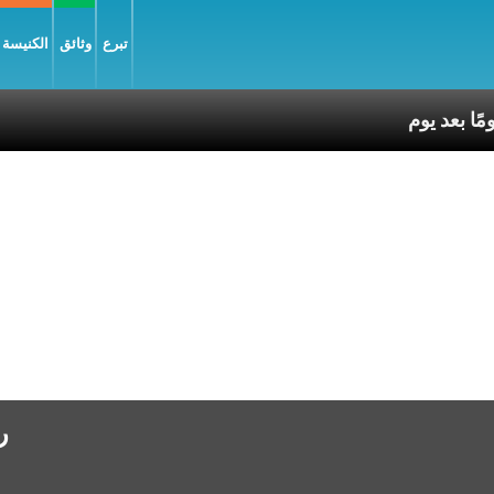
تبرع
وثائق
الكنيسة و
رسا