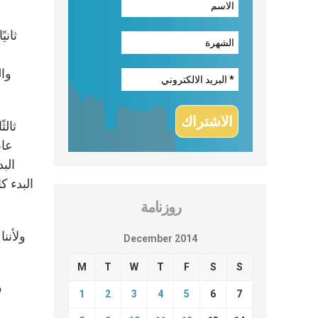
وال
عاب
الب
البدء ك
روزنامة
December 2014
M
T
W
T
F
S
S
ف
1
2
3
4
5
6
7