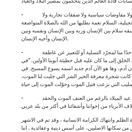
- ثانيًا :كلُّ هذا ممكن لأننا نؤمن ان السلام ليس ثمرة حسابات بشرية ولا مفاوضات سياسية ولا صفقات تجارية ولا
يلية، السلام نعمة نطلبها من الله بالصلاة المتواضعة
ه سلام بين الإنسان وربه وبين الإنسان ونفسه وبين
الإنسان وأخيه الإنسان.
- ثالثًا : كلُّ هذا ممكن لأننا نؤمن أن يسوع المسيح لم يتجسّد ويصبح واحدًا منا لمجرّد التسلية أو للتعبير عن عاطفة
 الخلق إلى ما كان عليه قبل خطيئة أبوينا الأولين. "في
 كان آدم، وها هو الآن آدم جديد اسمه يسوع المسيح. في
ء كانت شجرة معرفة الخير الشر التي جلبت لنا الموت،
- ولأننا نؤمن بكل هذا، نحتفل بعيد الميلاد ونفرح بعيد الميلاد ونصلي في عيد الميلاد بالرغم من العنف الموت والحقد
الظلم وانتهاك الكرامة الانسانية ، وقد تم في الاشهر
ن سكانها الاصليين، على أسس دينية وعقائدية . اننا