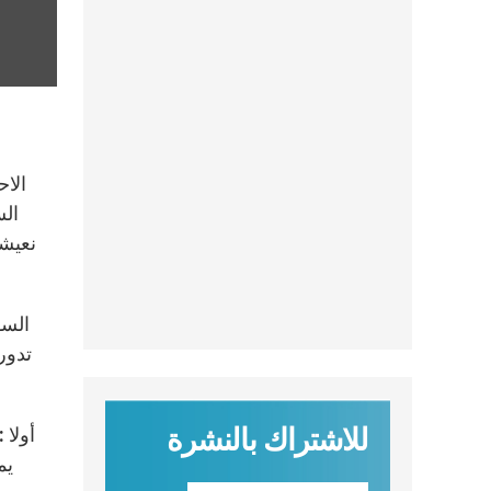
الاح
الس
نعيشه
السؤ
تدور
للاشتراك بالنشرة
يم