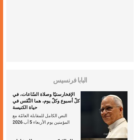
البابا فرنسيس
الإفخارستيّا وصلاة السّاعات، في
كلّ أسبوع وكلّ يوم، هما النَّفَس في
حياة الكنيسة
النص الكامل للمقابلة العامّة مع
المؤمنين يوم الأربعاء 5 آب 2026