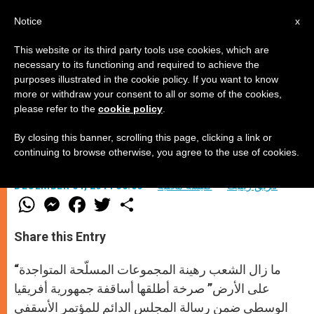
AR
Notice
x
This website or its third party tools use cookies, which are
necessary to its functioning and required to achieve the
purposes illustrated in the cookie policy. If you want to know
الميلاد… على يد قطّاع الطرق!
more or withdraw your consent to all or some of the cookies,
please refer to the
cookie policy
.
By closing this banner, scrolling this page, clicking a link or
رسالة مقدّمات عيد الميلاد
continuing to browse otherwise, you agree to the use of cookies.
فريق زينيت
كنيسة محليّة
DECEMBER 04, 2014 00:00
W
M
F
T
S
h
e
a
w
h
a
s
c
i
a
t
s
e
t
r
Share this Entry
s
e
b
t
e
A
n
o
e
p
g
o
r
“ما زال الشعب رهينة المجموعات المسلّحة المتواجدة
p
e
k
r
على الأرض” صرخة أطلقها أساقفة جمهورية أفريقيا
الوسطى ضمن رسالة المجلس الدائم للمؤتمر الأسقفي