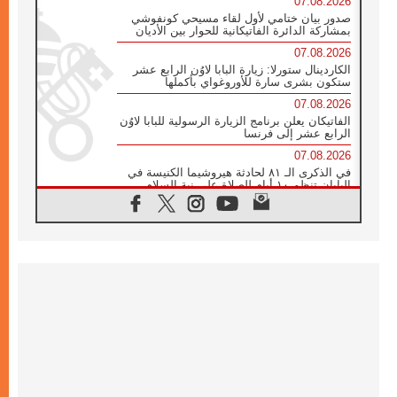
07.08.2026
صدور بيان ختامي لأول لقاء مسيحي كونفوشي
بمشاركة الدائرة الفاتيكانية للحوار بين الأديان
07.08.2026
الكاردينال ستورلا: زيارة البابا لاوُن الرابع عشر
ستكون بشرى سارة للأوروغواي بأكملها
07.08.2026
الفاتيكان يعلن برنامج الزيارة الرسولية للبابا لاوُن
الرابع عشر إلى فرنسا
07.08.2026
في الذكرى الـ ٨١ لحادثة هيروشيما الكنيسة في
اليابان تنظم ١٠ أيام للصلاة على نية السلام
07.08.2026
الكنيسة في الأوروغواي: زيارة البابا ستعزز
الإيمان والرجاء
06.08.2026
الاجتماع الشهري للمطارنة الموارنة
06.08.2026
الكاردينال روسي: زيارة البابا لاوُن إلى الأرجنتين
هي تكريم للبابا فرنسيس
06.08.2026
زيارة البابا إلى البيرو ستكون زمن نعمة ومصالحة
ورجاء