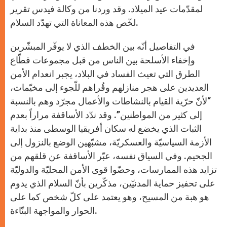
لمقدّمات عيد الميلاد. وقد وردنا من وكالة فيدس تقرير
لخّص هذه المعاناة التي تهدّد السلام.
في التفاصيل أنّه بين الخطف الذي لا يوفّر المبشّرين
وإخفاء الأسلحة بين الناس من قبل مجموعات قطّاع
الطرق التي تعيث الفساد في البلاد، يجبر انعدام الأمن
العديدين على هجر منازلهم وقُراهم للّجوء إلى مخيّمات،
“لأنّ حرّية القيام بالنشاطات والأعمال مجرّد وهم بالنسبة
إلى كثير من المواطنين”. وقد ندّد الأساقفة مراراً بعدم
الثبات الذي يخضع له سكان أفريقيا الوسطى منذ بداية
الأزمة السياسيّة والعسكريّة، مشبّهين الوضع بالنزول إلى
الجحيم. وفي السياق نفسه، عبّر الأساقفة عن قلقهم من
تزايد هذه الممارسات، وحضّوا قوى الأمن المحليّة والدوليّة
على تحفيز حماية المدنيّين، مذكّرين بأنّ السلام الذي يدوم
هو هبة من المسيح، وهو يعتمد على كلّ شخص كما على
الحوار والمواجهة البنّاءة.