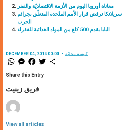
معاناة أوروبا اليوم من الأزمة الاقتصاديّة والفقر
سريلانكا ترفض قرار الأمم المتّحدة المتعلّق بجرائم
الحرب
البابا يقدم 500 كلغ من المواد الغذائية للفقراء
كنيسة محليّة
DECEMBER 04, 2014 00:00
W
M
F
T
S
h
e
a
w
h
a
s
c
i
a
t
s
e
t
r
Share this Entry
s
e
b
t
e
A
n
o
e
p
g
o
r
فريق زينيت
p
e
k
r
View all articles