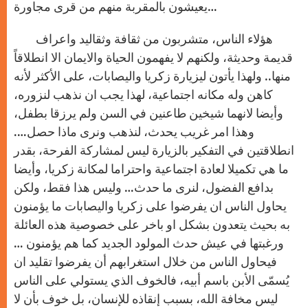
يعيشون بالمقربة منهم من قرى مجاورة…
هؤلاء الناس، متشربون من ثقافة وثقاليد واعراف
قديمة وحديثة، ولكنهم لا يفهمون الحياة والايمان الا انطلاقاً
منها.. ولهذا يأتون ليزيارة زكريا واليصابات، على الأكثر لأنه
كاهن وله مكانه اجتماعية، لهذا يجب ان نذهب لنزوره،
وأيضا لانهما شيخين طاعنين في السن ولم يرزقا بطفل،
وهذا امر غريب يحدث، لنذهب ونرى ماذا حصل….
انطلاقتين في التفكير بالزيارة ليس لمشاركة الفرحة، بقدر
ما هي تكميلا لعادة اجتماعية واحتراما لمكانة زكريا، وأيضا
بدافع الفضول، لنرى ما حدث… وليس هذا فقط، ولكن
يحاول الناس ان يفرضوا على زكريا واليصابات ما يؤمنون
به بحيث يتعدون بشكل او باخر على خصوصية هذه العائلة
ورغبتها في عيش حدث المولود الجديد كما هم يؤمنون …
فيحاول الناس من خلال استغرابهم أن يفرضوا تقليد ان
يُسمّى الأبن باسم أبيه، فالخوف الذي يستولي على الناس
ليس مخافة الله، بسبب إنقاذه للإنسان، بل خوف بأن لا