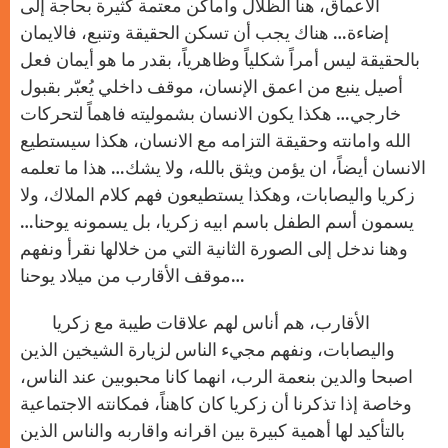
الأعماق، هنا الظلال وأماكن معتمة كثيرة بحاجة إلى
إضاءة… هناك يجب أن تسكن الحقيقة وتنبع، فالايمان
بالحقيقة ليس أمراً شكلياً وظاهرياً، بقدر ما هو أيمان فعل
أصيل ينبع من اعمق الإنسان، موقف داخلي يُعبّر بقبول
خارجي… هكذا يكون الانسان بشموليته فاهماً لتحركات
الله وامانته وحقيقة التزامه مع الانسان، هكذا سيستطيع
الانسان أيضاً، ان يؤمن ويثق بالله، ولا يشك… هذا ما تعلمه
زكريا واليصابات، وهكذا يستطيعون فهم كلام الملاك، ولا
يسمون أسم الطفل باسم ابيه زكريا، بل يسمونه يوحنا…
وهنا ندخل إلى الصورة الثانية التي من خلالها نقرأ ونفهم
موقف الأقارب من ميلاد يوحنا…
الأقارب، هم أناس لهم علاقات طيبة مع زكريا
واليصابات، ونفهم مجيء الناس لزيارة الشيخين الذين
اصبحا والدين بنعمة الرب، انهما كانا محبوبين عند الناس،
وخاصة إذا تذكرنا أن زكريا كان كاهناً، فمكانته الاجتماعية
بالتأكيد لها أهمية كبيرة بين اقرانه واقاربه والناس الذين