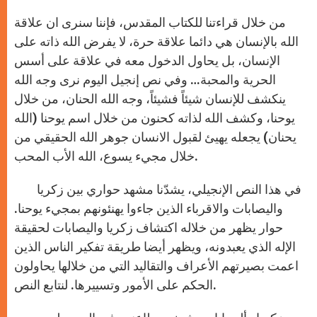
A
n
o
e
p
g
o
r
من خلال قراءتنا للكتاب المقدس، فإننا سنرى ان علاقة
p
e
k
r
الله بالإنسان هي دائما علاقة حرة، لا يفرض الله ذاته على
الإنسان، بل يحاول الدخول معه في علاقة على أسس
الحرية والمحبة… وفي نص إنجيل اليوم نرى وجه الله
ينكشف للإنسان شيئاً فشيئاً، وجه الله الحنان، من خلال
يوحنا، وكشف الله لذاته كحنون من خلال اسم يوحنا (الله
يحنان) يجعله يهيئ لقبول الانسان جوهر الله الحقيقي من
خلال مجيء يسوع، الله الأب المحب.
في هذا النص الإنجيلي، يشدّنا مشهد حواري بين زكريا
واليصابات والاقرباء الذين جاءوا يهنئونهم بمجيء يوحنا.
حوار يظهر من خلاله اكتشاف زكريا واليصابات لحقيقة
الإله الذي يعبدونه، ويظهر أيضا طريقة تفكير الناس الذين
اعمت بصيرتهم الأعراف والتقاليد التي من خلالها يحاولون
الحكم على الأمور وتسييرها. لنتابع النص.