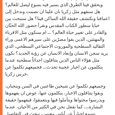
ويحقق فينا الطرق الذي يسير فيه يسوع ليصل للعالم؟
هل سنفهم مثل زكريا بان علينا ان نصمت وندخل إلى
اعماقنا ونكتشف حقيقة الله الساكن فينا؟ هل سنبحث بين
خبايا سطور الكتاب المقدس ونقرأ حضور الله الحنّان
والقادر على تغيير حياة العالم؟ … ام سنكون مثل الاقرباء
والمهنئين، الذين بقوا مصرّين على سيرهم الاعمى وراء
التقاليد السطحية والموروث الاجتماعي السطحي، الذي
يريد سجن الانسان وإبعاد الانسان عن رؤية الجديد؟ نكون
مثل هؤلاء الناس الذين يتناقلون احداثاً سطحية عندما
يتكلمون عن اخبار عجيبة تحدث… فجميعهم تكلموا عن
خرس زكريا،
وجميعهم تكلموا عن شيخين طاعنين في السن وينجبان،
وبقوا يتناقلون الاخبار، يتكلمون عنها، عوض ان يفهموها
ويدرسوا محتواها ويتأملوا فيها ويتعمقوا، فيفهموا حقيقة
البشارة…. كما نفعل نحن في الكثير من الأحيان، عندما
نسمع اخباراً عن أناس معينين، نبحث في التفاصيل