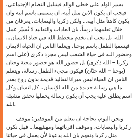
يسير الولد على خطى الوالد فيتبلبل النظام الإجتماعي.
فيجب ان يكون الابن مثل أبيه، ان يتسمى باسم ابيه وان
يكون كاهناً مثل أبيه… ولكن زكريا واليصابات، يعرفان من
خلال تعلمهما درساً، بان العادات والتقاليد لا تُسيّر عمل
الله، بل يجب ان تخدم مخطط الله في حياة الانسان…
فيسميا الطفل باسم يوحنا، ويعلما الناس ان الحياة الايمان
وحضور الله في حياة الشعب ليس مجرد ذكرى (على اسم
زكريا – الله ذكرى) بل حضور الله هو حضور محبة وحنان
(يوحنا – الله حنّان) فيكون مجيء الطفل رسالة، ويتعلم
الناس ان الحياة ليس ميراثا لتقاليد قديمة بدون روح بقدر
ما هي رسالة جديدة من الله للإنسان.. كل انسان وكل
اسم يطلق عليه يجب أن يكون رسالة يحملها تحقق مشيئة
الله.
ونحن اليوم، بحاجة ان نتعلم من الموقفين: موقف
زكريا واليصابات، وموقف اقربائهما ومهنئيهما… فهل نكون
مثل زكريا ونفهم بان الله يدعونا لأن يعمل في حياتنا