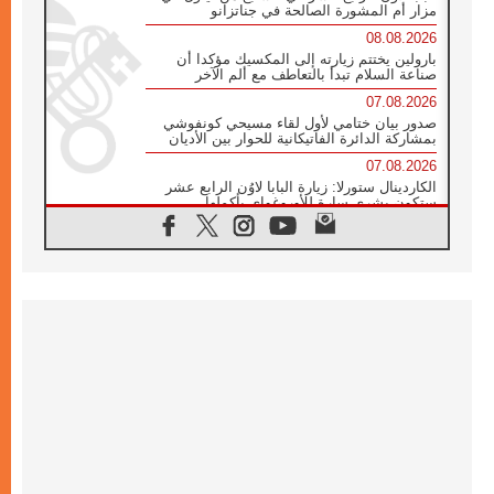
مزار أم المشورة الصالحة في جناتزانو
08.08.2026
بارولين يختتم زيارته إلى المكسيك مؤكدا أن
صناعة السلام تبدأ بالتعاطف مع ألم الآخر
07.08.2026
صدور بيان ختامي لأول لقاء مسيحي كونفوشي
بمشاركة الدائرة الفاتيكانية للحوار بين الأديان
07.08.2026
الكاردينال ستورلا: زيارة البابا لاوُن الرابع عشر
ستكون بشرى سارة للأوروغواي بأكملها
07.08.2026
الفاتيكان يعلن برنامج الزيارة الرسولية للبابا لاوُن
الرابع عشر إلى فرنسا
07.08.2026
في الذكرى الـ ٨١ لحادثة هيروشيما الكنيسة في
اليابان تنظم ١٠ أيام للصلاة على نية السلام
07.08.2026
الكنيسة في الأوروغواي: زيارة البابا ستعزز
الإيمان والرجاء
06.08.2026
الاجتماع الشهري للمطارنة الموارنة
06.08.2026
الكاردينال روسي: زيارة البابا لاوُن إلى الأرجنتين