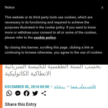
AR
Notice
x
This website or its third party tools use cookies, which are
necessary to its functioning and required to achieve the
purposes illustrated in the cookie policy. If you want to know
بكم زكريا كان فرصة له لسماع
more or withdraw your consent to all or some of the cookies,
please refer to the
cookie policy
.
الكلمة!
By closing this banner, scrolling this page, clicking a link or
continuing to browse otherwise, you agree to the use of cookies.
أحد ولادة يوحنا المعمدان (لوقا 1: 57-66)
بحسب السنة الطقسية للكنيسة السريانية
الانطاكية الكاثوليكية
الأخت دولّي شعيا
روحانيّة
DECEMBER 05, 2014 00:00
W
M
F
T
S
h
e
a
w
h
a
s
c
i
a
t
s
e
t
r
Share this Entry
s
e
b
t
e