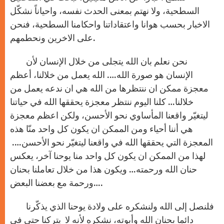
السطحية، ولا نهتم بمعنى الحدث نفسه، واحياناً نشكّل
الاخبار بحسب هوانا واعتقاداتنا واحكامنا السطحية، فنحن
على الاخرين ونحطمهم.
نحن نعلم بان الله يتجلى من خلال الإنسان لأن
الإنسان هو صورة الله…. الله يعمل من خلالنا، أعظم
معجزة ممكن ان ننتظرها من الله هي ان ندعه يعمل من
خلالنا… كلنا اليوم ننتظر معجزة يحققها الله في حياتنا
ليتغيّر واقعنا المأساوي نحو الأحسن، ولكن اعظم معجزة
هي أننا أحياء ومن الممكن ان يكون كل واحد منّا هذه
المعجزة التي يحققها الله في واقعنا ليتغيّر نحو الأحسن….
لهذا من الممكن ان يكون كل واحد منا يوحنا آخر، يعكس
حنان الله ورحمته… ويكون هذا من خلال تعاملنا بحنان
ورحمة مع بعضنا البعض….
فلنصل إلى الله ولنشكره على ولادة يوحنا الذي يذكّرنا
دائما بحنان الله وأبوته، نشكره لأنه لا يتركنا حتى في