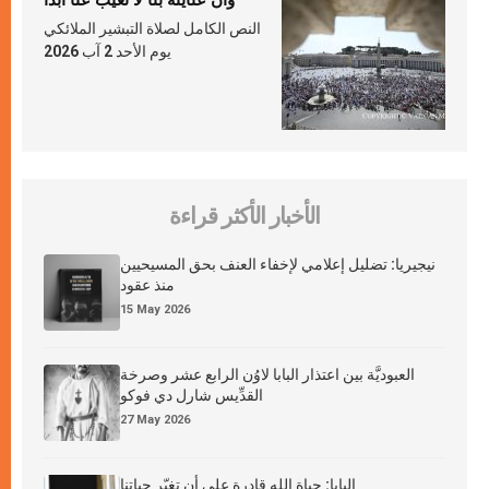
وأنّ عنايته بنا لا تغيب عنّا أبدًا
النص الكامل لصلاة التبشير الملائكي
يوم الأحد 2 آب 2026
الأخبار الأكثر قراءة
نيجيريا: تضليل إعلامي لإخفاء العنف بحق المسيحيين
منذ عقود
15 May 2026
العبوديَّة بين اعتذار البابا لاوُن الرابع عشر وصرخة
القدِّيس شارل دي فوكو
27 May 2026
البابا: حياة الله قادرة على أن تغيّر حياتنا