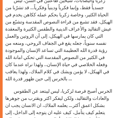
زكريا وأليصابات، شيخين طاعنين في السن، ليس
جسدياً فقط، وإنما فكرياً ودينياً وفكرياً… قد تشرّبا من
الحياة الكثير، وخاصة زكريا بحكم عمله ككاهن يخدم في
الهيكل، فقد تشبع من قراءة النصوص المقدسة وتشبّع من
عيش التقاليد والأعراف الدينية والطقس الكثيرة والمعقدة
التي كان يمارسها في الهيكل، إلى أن الروتين والعمل
نفسه سنوياً، جعله يقع في الجفاف الروحي، ومنعه من
رؤية قدرة الله العظيمة التي تساعد الإنسان والموجودة
في الكثير من النصوص المقدسة التي تحكي امانة الله
وفعله الخلاصي في حياة الإنسان.. ولهذا نراه عندما كان
في الهيكل، لا يؤمن ويشك في كلام الملاك، ولهذا يعاقب
بالخرس إلى حين ظهور قدرة الله …
الخرس أصبح فرصة لزكريا، ليس ليبتعد عن الطقوس
والعادات والتقاليد، ولكن ليفكر اكثر ويقترب من جوهرها
بشكل اعمق أكثر… يعلمه الملاك، ان الانسان يجب ان
يتعلم كيف يتأمل، كيف عليه ان يتوجه إلى الداخل، إلى