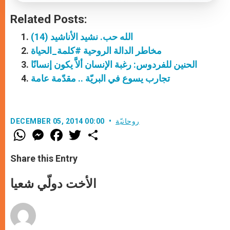
Related Posts:
(14) الله حب. نشيد الأناشيد
مخاطر الدالة الروحية #كلمة_الحياة
الحنين للفردوس: رغبة الإنسان ألاَّ يكون إنسانًا
تجارب يسوع في البريّة .. مقدّمة عامة
روحانيّة
DECEMBER 05, 2014 00:00
W
M
F
T
S
h
e
a
w
h
a
s
c
i
a
t
s
e
t
r
Share this Entry
s
e
b
t
e
A
n
o
e
p
g
o
r
الأخت دولّي شعيا
p
e
k
r