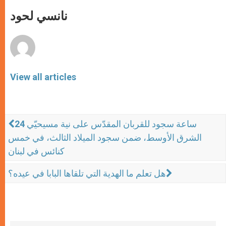
A
n
o
e
p
g
o
r
نانسي لحود
p
e
k
r
View all articles
24 ساعة سجود للقربان المقدّس على نية مسيحيّي
الشرق الأوسط، ضمن سجود الميلاد الثالث، في خمس
كنائس في لبنان
هل تعلم ما الهدية التي تلقاها البابا في عيده؟