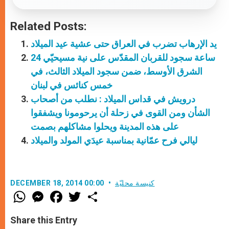
Related Posts:
يد الإرهاب تضرب في العراق حتى عشية عيد الميلاد
24 ساعة سجود للقربان المقدّس على نية مسيحيّي
الشرق الأوسط، ضمن سجود الميلاد الثالث، في
خمس كنائس في لبنان
درويش في قداس الميلاد : نطلب من أصحاب
الشأن ومن القوى في زحلة أن يرحومونا ويشفقوا
على هذه المدينة ويحلوا مشاكلهم بصمت
ليالي فرح عمّانية بمناسبة عيدَي المولد والميلاد
كنيسة محليّة
DECEMBER 18, 2014 00:00
W
M
F
T
S
h
e
a
w
h
a
s
c
i
a
t
s
e
t
r
Share this Entry
s
e
b
t
e