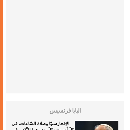
البابا فرنسيس
الإفخارستيّا وصلاة السّاعات، في
كلّ أسبوع وكلّ يوم، هما النَّفَس في