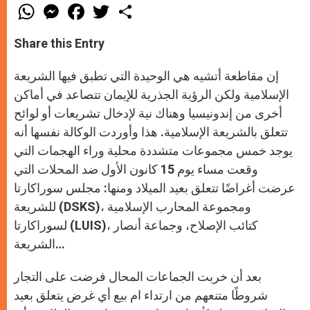
W
M
F
T
S
h
e
a
w
h
a
s
c
i
a
t
s
e
t
r
Share this Entry
s
e
b
t
e
A
n
o
e
p
g
o
r
إن مقاطعة أتشيه هي الوحيدة التي تطبق فيها الشريعة
p
e
k
r
الإسلامية ولكن الرؤية الجذرية للإيمان تتصاعد في أماكن
أخرى من إندونيسيا وهناك نية لإدخال تشريعات أو لوائح
تتعلق بالشريعة الإسلامية. هذا وأوردت الوكالة نفسها أنه
يوجد خمس مجموعات متشددة محلية وراء الهجمات التي
وقعت مساء يوم 15 كانون الأول ضد المحلات التي
عرضت أغراضًا تتعلق بعيد الميلاد ومنها: مجلس سوراكارتا
للشريعة (DSKS)، ومجموعة المحارب الإسلامية
لسوراكارتا (LUIS)، كتائب الإصلاح، وجماعة أنصار
الشريعة…
بعد أن خربت الجماعات المحال فرضت على التجار
شروطًا متنعهم من ارتداء ام بيع أي غرض يتعلق بعيد