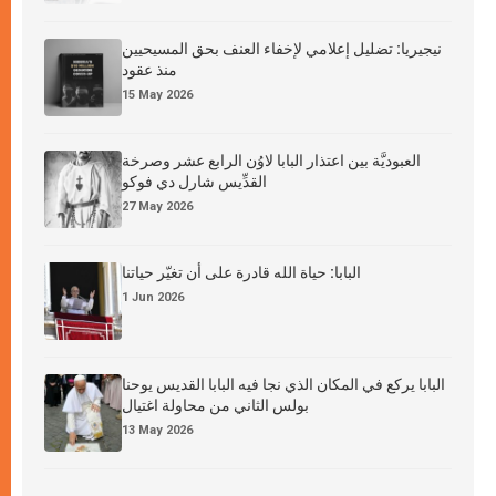
نيجيريا: تضليل إعلامي لإخفاء العنف بحق المسيحيين
منذ عقود
15 May 2026
العبوديَّة بين اعتذار البابا لاوُن الرابع عشر وصرخة
القدِّيس شارل دي فوكو
27 May 2026
البابا: حياة الله قادرة على أن تغيّر حياتنا
1 Jun 2026
البابا يركع في المكان الذي نجا فيه البابا القديس يوحنا
بولس الثاني من محاولة اغتيال
13 May 2026