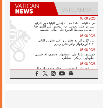
05.08.2026
في مقابلته العامة مع المؤمنين البابا لاوُن الرابع
عشر يواصل الحديث عن الدستور في الليتورجيا
المقدسة مسلطا الضوء على صلاة الكنيسة
05.08.2026
البابا لاوُن الرابع عشر يزور في تشرين الثاني
٢٠٢٦ أوروغواي والأرجنتين وبيرو
05.08.2026
خمسون عاما على استشهاد الأسقف الأرجنتيني
الطوباوي إنريكي أنجيليلي
05.08.2026
البابا لفرسان كولومبوس: هناك حاجة ماسة إلى
أنبياء تناغم يسعون إلى بناء الجسور
04.08.2026
وفاة الكاردينال جوليو دوارتي لانغا
04.08.2026
عميد دائرة الحوار بين الأديان يفتتح في سيول
أول لقاء مسيحي كونفوشي
04.08.2026
إطلاق النشيد الرسمي لليوم العالمي للشباب في