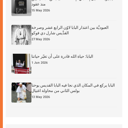
منذ عقود
15 May 2026
العبوديَّة بين اعتذار البابا لاوُن الرابع عشر وصرخة
القدِّيس شارل دي فوكو
27 May 2026
البابا: حياة الله قادرة على أن تغيّر حياتنا
1 Jun 2026
البابا يركع في المكان الذي نجا فيه البابا القديس يوحنا
بولس الثاني من محاولة اغتيال
13 May 2026