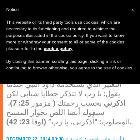
AR
Notice
x
This website or its third party tools use cookies, which are
necessary to its functioning and required to achieve the
purposes illustrated in the cookie policy. If you want to know
شمشون بين طفل وطاحونة (11)
more or withdraw your consent to all or some of the cookies,
please refer to the
cookie policy
.
By closing this banner, scrolling this page, clicking a link or
بينما كان شمشون ذاهبا إلى مكان الأعمدة
continuing to browse otherwise, you agree to the use of cookies.
كان يصلي، فيقول للرب: أُذكرني. نفس
التعبير الذي يستخدمه داود النبي عندما
يقول: يا رب لا تتذكر خطايا شبابي لكن
اذكرني
بحسب رحمتك ( مزمور 25: 7).
سيقوله أيضا اللص بجوار المسيح
المصلوب: “أُذكرني، يا رب” (لوقا 23: 42).
الأب د. هاني باخوم
كنيسة
DECEMBER 22, 2014 00:00