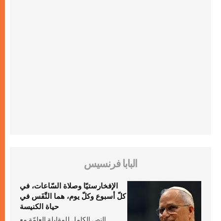
البابا فرنسيس
الإفخارستيّا وصلاة السّاعات، في
كلّ أسبوع وكلّ يوم، هما النَّفَس في
حياة الكنيسة
النص الكامل للمقابلة العامّة مع