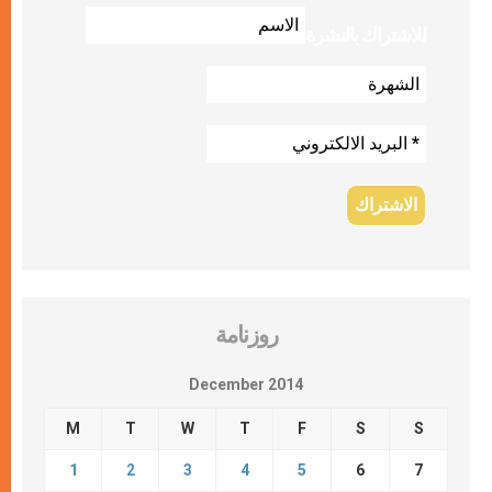
للاشتراك بالنشرة
روزنامة
December 2014
M
T
W
T
F
S
S
1
2
3
4
5
6
7