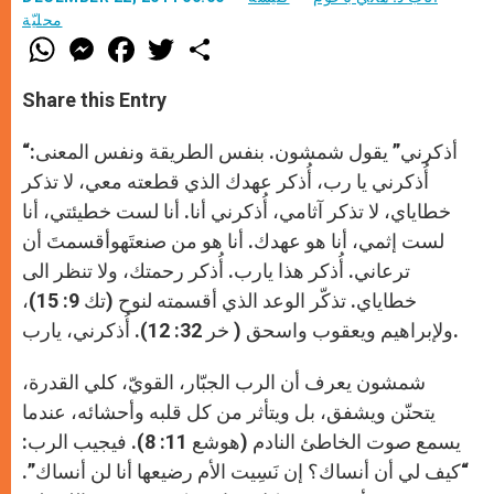
محليّة
W
M
F
T
S
h
e
a
w
h
a
s
c
i
a
t
s
e
t
r
Share this Entry
s
e
b
t
e
A
n
o
e
p
g
o
r
“أذكرني” يقول شمشون. بنفس الطريقة ونفس المعنى:
p
e
k
r
أُذكرني يا رب، أُذكر عهدك الذي قطعته معي، لا تذكر
خطاياي، لا تذكر آثامي، أُذكرني أنا. أنا لست خطيئتي، أنا
لست إثمي، أنا هو عهدك. أنا هو من صنعتَهوأقسمتَ أن
ترعاني. أُذكر هذا يارب. أُذكر رحمتك، ولا تنظر الى
خطاياي. تذكّر الوعد الذي أقسمته لنوح (تك 9: 15)،
ولإبراهيم ويعقوب واسحق ( خر 32: 12). أُذكرني، يارب.
شمشون يعرف أن الرب الجبّار، القويّ، كلي القدرة،
يتحنّن ويشفق، بل ويتأثر من كل قلبه وأحشائه، عندما
يسمع صوت الخاطئ النادم (هوشع 11: 8). فيجيب الرب:
“كيف لي أن أنساك؟ إن نَسِيت الأم رضيعها أنا لن أنساك”.