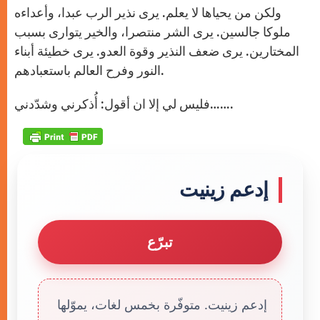
ولكن من يحياها لا يعلم. يرى نذير الرب عبدا، وأعداءه
ملوكا جالسين. يرى الشر منتصرا، والخير يتوارى بسبب
المختارين. يرى ضعف النذير وقوة العدو. يرى خطيئة أبناء
النور وفرح العالم باستعبادهم.
فليس لي إلا ان أقول: أُذكرني وشدّدني…….
إدعم زينيت
تبرّع
إدعم زينيت. متوفّرة بخمس لغات، يموّلها