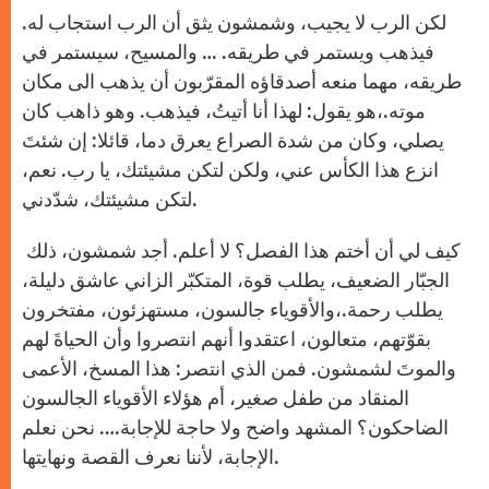
لكن الرب لا يجيب، وشمشون يثق أن الرب استجاب له.
فيذهب ويستمر في طريقه. … والمسيح، سيستمر في
طريقه، مهما منعه أصدقاؤه المقرّبون أن يذهب الى مكان
موته.،هو يقول: لهذا أنا أتيتُ، فيذهب. وهو ذاهب كان
يصلي، وكان من شدة الصراع يعرق دما، قائلا: إن شئتَ
انزع هذا الكأس عني، ولكن لتكن مشيئتك، يا رب. نعم،
لتكن مشيئتك، شدّدني.
كيف لي أن أختم هذا الفصل؟ لا أعلم. أجد شمشون، ذلك
الجبّار الضعيف، يطلب قوة، المتكبّر الزاني عاشق دليلة،
يطلب رحمة.،والأقوياء جالسون، مستهزئون، مفتخرون
بقوّتهم، متعالون، اعتقدوا أنهم انتصروا وأن الحياةَ لهم
والموتَ لشمشون. فمن الذي انتصر: هذا المسخ، الأعمى
المنقاد من طفل صغير، أم هؤلاء الأقوياء الجالسون
الضاحكون؟ المشهد واضح ولا حاجة للإجابة…. نحن نعلم
الإجابة، لأننا نعرف القصة ونهايتها.