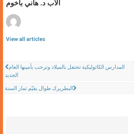
p
g
o
r
الأب د. هاني باخوم
p
e
k
r
View all articles
المدارس الكاثوليكية تحتفل بالميلاد وترحب بأمينها العام
الجديد
البطريرك طوال يقيّم ثمار السنة