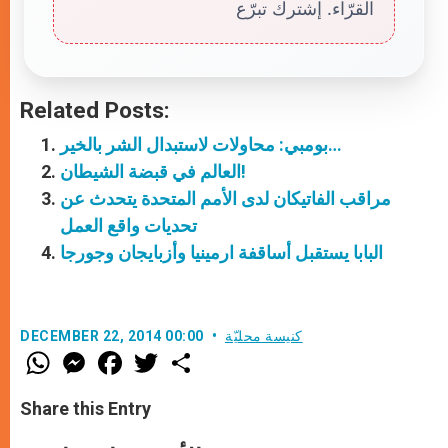
القرّاء. إشترك تبرّع
Related Posts:
بومبي: محاولات لاستبدال الشر بالخير…
العالم في قبضة الشيطان!
مراقب الفاتيكان لدى الأمم المتحدة يتحدث عن
تحديات واقع العمل
البابا يستقبل أساقفة ارمينيا وأزبايجان وجورجا
كنيسة محليّة
DECEMBER 22, 2014 00:00
W
M
F
T
S
h
e
a
w
h
a
s
c
i
a
t
s
e
t
r
Share this Entry
s
e
b
t
e
A
n
o
e