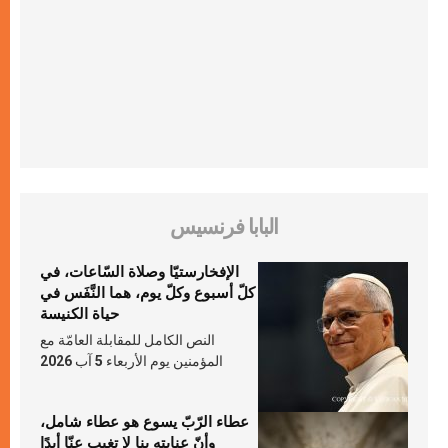
البابا فرنسيس
الإفخارستيّا وصلاة السّاعات، في
كلّ أسبوع وكلّ يوم، هما النَّفَس في
حياة الكنيسة
النص الكامل للمقابلة العامّة مع
المؤمنين يوم الأربعاء 5 آب 2026
عطاء الرّبّ يسوع هو عطاء شامل،
وأنّ عنايته بنا لا تغيب عنّا أبدًا