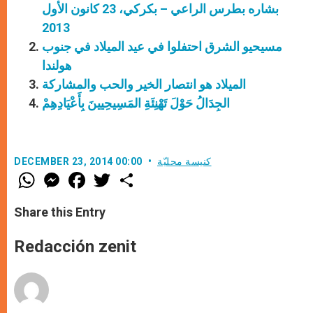
بشاره بطرس الراعي – بكركي، 23 كانون الأول
2013
مسيحيو الشرق احتفلوا في عيد الميلاد في جنوب
هولندا
الميلاد هو انتصار الخير والحب والمشاركة
الجِدَالُ حَوْلَ تَهْنِئَةِ المَسِيحِيينَ بِأَعْيَادِهِمْ
كنيسة محليّة
DECEMBER 23, 2014 00:00
W
M
F
T
S
h
e
a
w
h
a
s
c
i
a
t
s
e
t
r
Share this Entry
s
e
b
t
e
A
n
o
e
p
g
o
r
Redacción zenit
p
e
k
r