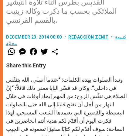
القديس بطرس أثناء تلاوة التبشير
الملائكي بحسب ما ذكرت وكالة زينيت
بالقسم الفرنسي.
كنيسة
REDACCIÓN ZENIT
DECEMBER 23, 2014 00:00
محليّة
W
M
F
T
S
h
e
a
w
h
a
s
c
i
a
t
s
e
t
r
Share this Entry
s
e
b
t
e
A
n
o
e
p
g
o
r
وتبدأ الصلوات بهذه الكلمات: “عندما أصلي، الله يتنفّس
p
e
k
r
في داخلي”. وكان قد فسّر البابا معنى ذلك قائلاً: “إنّ
الصلاة هي تنفّس الروح: من المهم إيجاد أوقات في خلال
النهار من أجل أن نفتح قلبنا إلى الله حتى بالصلوات
البسيطة والقصيرة التي يعتمدها الشعب المسيحي. لهذا
فكرت اليوم أن أقدّم لكم هدية أنتم الحاضرين في
الساحة: سوف أقدّم لكم كتابًا صغيرًا تضعونه في الجيب