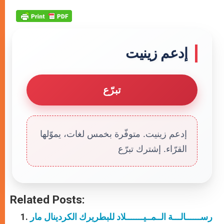
إدعم زينيت
تبرّع
إدعم زينيت. متوفّرة بخمس لغات، يموّلها
القرّاء. إشترك تبرّع
Related Posts:
رســــــالـــة الــمــيـــــــلاد للبطريرك الكردينال مار