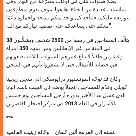
يضمّ صلوات تتلى في أوقات متفرّقة من النهار وفي
مناسبات عديدة من الحياة. ها هو! سوف يقوم متطوعون
بتوزيعه عليكم. فليأخذ كل واحد منكم نسخة واحملوه دائمًا
معكم حتى يساعدكم على تمضية نهاركم مع الله”.
يتألّف المساجين في ريبيبيا من 2500 شخص ويشكّلون 38
في المئة من غير الإيطاليين ومن بينهم 350 امرأة
وعشرين طفلاً لا يبلغ عمرهم السنوات الثلاث يضعونهم
في حضانة للأطفال حتى لا يشعروا بأنهم في السجن.
وكان قد توجّه المونسنيور درايوسكي إلى سجن ريجينا
كويلي وقدّم للمساجين إنجيلاً يوضع في الجيب باسم البابا
الذي غسل هذا الأخير بدوره أرجل المساجين يوم خميس
الأسرار في العام 2013 في مركز احتجاز القاصرين.
***
نقلته إلى العربية ألين كنعان – وكالة زينيت العالمية.