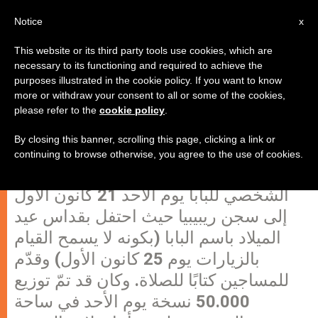
AR
Notice
x
This website or its third party tools use cookies, which are
necessary to its functioning and required to achieve the
purposes illustrated in the cookie policy. If you want to know
هدية من البابا إلى المساجين في روما
more or withdraw your consent to all or some of the cookies,
please refer to the
cookie policy
.
لمناسبة عيد الميلاد!
By closing this banner, scrolling this page, clicking a link or
continuing to browse otherwise, you agree to the use of cookies.
توجّه المونسنيور كونراد درايوسكي الممثل
الشخصي للبابا يوم الأحد 21 كانون الأول
إلى سجن ريبيبيا حيث احتفل بقداس عيد
الميلاد باسم البابا (بكونه لا يسمح القيام
بالزيارات يوم 25 كانون الأول) وقدّم
للمساجين كتابًا للصلاة. وكان قد تمّ توزيع
50.000 نسخة يوم الأحد في ساحة