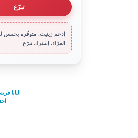
تبرّع
إدعم زينيت. متوفّرة بخمس لغا
القرّاء. إشترك تبرّع
البابا فر
احت