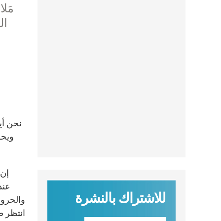
ال
نحن أيض
ويحر
إن 
للاشتراك بالنشرة
والحروب