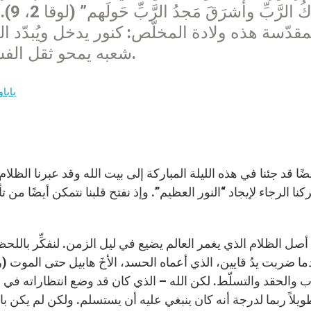
مَلاك
مقدّسة هذه ولادة المخلّص: كنور يدخل ويُبدّد
شعبه يمحو ثقل الفشل وحزن العبوديّة ويحلّ الفرح والبهجة.
بابا
ًا قد جئنا في هذه الليلة المباركة إلى بيت الله وقد عبرنا الظلام
كنا الرجاء لإيجاد “النور العظيم”. وإذ نفتح قلبنا نتمكن أيضًا م
أصل الظلام الذي يغمر العالم يضيع في ليل الزمن. لنفكِّر باللحظ
 والحقد والتسلّط. لكن الله – الذي كان قد وضع انتظاراته في ا