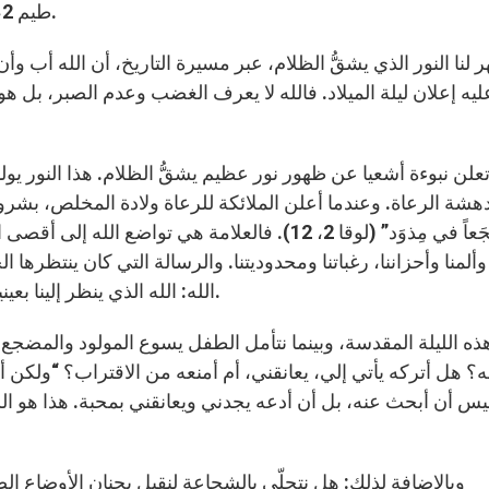
طيم 2، 13). لذلك تابع الانتظار بصبر إزاء فساد بشر وشعوب.
ر لنا النور الذي يشقُّ الظلام، عبر مسيرة التاريخ، أن الله أب و
ليه إعلان ليلة الميلاد. فالله لا يعرف الغضب وعدم الصبر، بل هو
علن نبوءة أشعيا عن ظهور نور عظيم يشقُّ الظلام. هذا النور يول
هشة الرعاة. وعندما أعلن الملائكة للرعاة ولادة المخلص، بشروهم قائلين
مُضجَعاً في مِذوَد” (لوقا 2، 12). فالعلامة هي تواض
ألمنا وأحزاننا، رغباتنا ومحدوديتنا. والرسالة التي كان ينتظرها
الله: الله الذي ينظر إلينا بعينين تفيضان بالحنان ويقبل بؤسنا، الله الذي يحبّ صغرنا.
ه الليلة المقدسة، وبينما نتأمل الطفل يسوع المولود والمضجع
ه؟ هل أتركه يأتي إلي، يعانقني، أم أمنعه من الاقتراب؟ “ولكن أن
يس أن أبحث عنه، بل أن أدعه يجدني ويعانقني بمحبة. هذا هو ا
وبالإضافة لذلك: هل نتحلّى بالشجاعة لنقبل بحنان الأوضاع ا