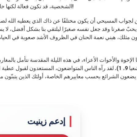
الشخصية، قد تكون فعالة لكنها خالية من حرارة الإنجيل؟ ما أحوجَ عالم اليوم إلى الحنان!
ن لجواب المسيحي أن يكون مختلفًا عن ذاك الذي يعطيه الله لصغر
 يحبّ صغرنا وقد جعل نفسه صغيرًا ليلتقي بنا بشكل أفضل، لا يسعنا
ن مثلك، هبني نعمة الحنان في الظروف الأشد صعوبة في الحياة، 
ا الإخوة والأخوات الأعزاء، في هذه الليلة المقدسة نتأمل بالمغارة: هناك
(أشعيا 9، 1). لقد رآه الناس المتواضعون، المستعدون لقبول ع
يضعون الشرائع بحسب معاييرهم الخاصة، أولئك الذين يتبنّون مو
إدعم زينيت