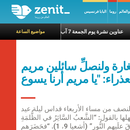
العالم
روما
البابا فرنسيس
آخرين
عناوين نشرة يوم الجمعة 7 آب 2026: السلام يُبنى بصبر يومًا بعد يوم
مواضيع الساعة
ارة ولنصلِّ سائلين مريم
لنصف من مساء الأربعاء قداس ليلة عيد
قول: “الشَّعبُ السَّائِرُ في الظُّلمَةِ
أَبصَرَ نوراً عَظيماً والمُقيمونَ في بُقعَةِ الظَّلام أَشرَقَ علَيهم النُّور” (أشعيا 9، 1). “فحَضَرَهم