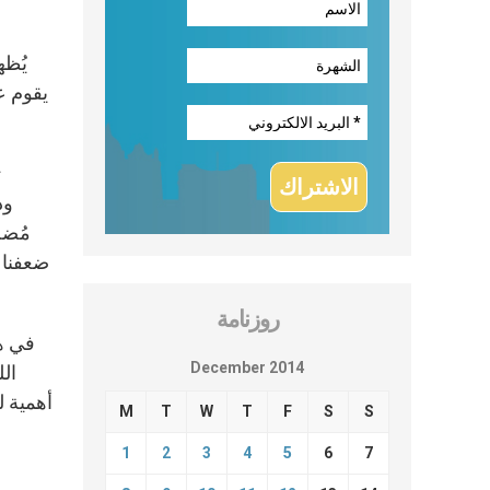
يُظه
يقوم ع
ت
ود
ضعفنا و
روزنامة
في هذ
December 2014
الل
أهمية ل
M
T
W
T
F
S
S
1
2
3
4
5
6
7