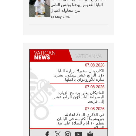
البابا القديس يوحنا بولس الثاني
من محاولة اغتيال
13 May 2026
07.08.2026
الكاردينال ستورلا: زيارة البابا
لاوُن الرابع عشر ستكون بشرى
سارة للأوروغواي بأكملها
07.08.2026
الفاتيكان يعلن برنامج الزيارة
الرسولية للبابا لاوُن الرابع عشر
إلى فرنسا
07.08.2026
في الذكرى الـ ٨١ لحادثة
هيروشيما الكنيسة في اليابان
تنظم ١٠ أيام للصلاة على نية
السلام
07.08.2026