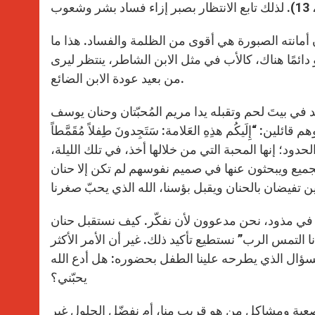
أن أمانته الصبورة هي أقوى من الظلمة والفساد. هذا ما
 دائمًا هناك، كالأب في مثل الابن الشاطر، ينتظر ليرى
من بعيد عودة الابن الضائع.
د في بيتَ لحم وتقبله يدا مريم المُحبّتان وحنان يوسف
: “إِلَيكُم هذِهِ العَلامة: سَتَجِدونَ طِفلاً مُقَمَّطاً
ع الله إلى أقصى الحدود؛ إنها المحبة التي من خلالها أخذ، في تلك الليلة،
 الجميع ويبحثون عنها في صميم نفوسهم لم تكن إلا حنان
 في مذود، نحن مدعوون لأن نفكّر. كيف نستقبل حنان
ا التمس الرب” نستطيع تأكيد ذلك. غير أن الأمر الأكثر
لسؤال الذي يطرحه علينا الطفل بحضوره: هل أدع الله
يحبّني؟
لصعبة ومشاكل من هو قريب منا، أم نفضّل الحلول غير