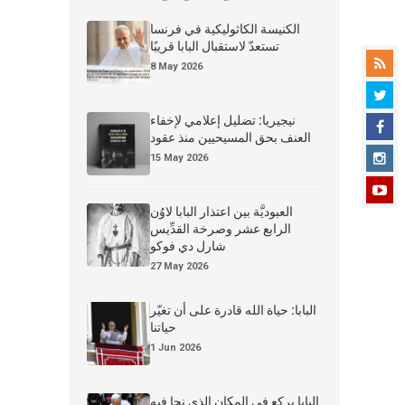
الكنيسة الكاثوليكية في فرنسا
تستعدّ لاستقبال البابا قريبًا
8 May 2026
نيجيريا: تضليل إعلامي لإخفاء
العنف بحق المسيحيين منذ عقود
15 May 2026
العبوديَّة بين اعتذار البابا لاوُن
الرابع عشر وصرخة القدِّيس
شارل دي فوكو
27 May 2026
البابا: حياة الله قادرة على أن تغيّر
حياتنا
1 Jun 2026
البابا يركع في المكان الذي نجا فيه