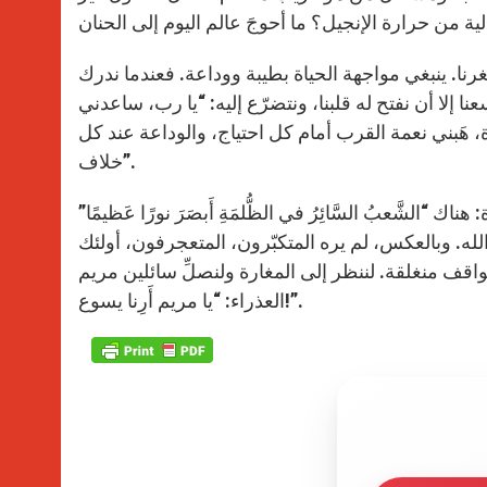
نا. ينبغي مواجهة الحياة بطيبة ووداعة. فعندما ندرك
 إلا أن نفتح له قلبنا، ونتضرّع إليه: “يا رب، ساعدني
هَبني نعمة القرب أمام كل احتياج، والوداعة عند كل
خلاف”.
 “الشَّعبُ السَّائِرُ في الظُّلمَةِ أَبصَرَ نورًا عَظيمًا”
طية الله. وبالعكس، لم يره المتكبّرون، المتعجرفون، أولئك
اقف منغلقة. لننظر إلى المغارة ولنصلِّ سائلين مريم
العذراء: “يا مريم أَرِنا يسوع!”.