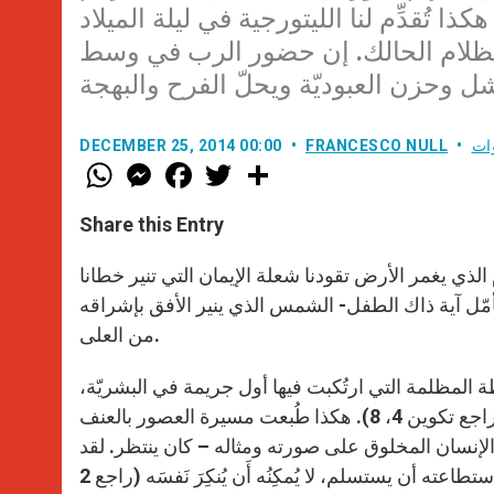
ُ الرَّبِّ وأَشرَقَ مَجدُ الرَّبِّ حَولَهم” (لوقا 2، 9). هكذا تُقدِّم لنا الليتورجية في ليلة الميلاد
 الظلام الحالك. إن حضور الرب في وسط
وات
FRANCESCO NULL
DECEMBER 25, 2014 00:00
W
M
F
T
S
h
e
a
w
h
a
s
c
i
a
t
s
e
t
r
Share this Entry
s
e
b
t
e
A
n
o
e
p
g
o
r
 الذي يغمر الأرض تقودنا شعلة الإيمان التي تنير خطانا
p
e
k
ن تأمّل آية ذاك الطفل- الشمس الذي ينير الأفق بإشراقه
r
من العلى.
ة المظلمة التي ارتُكبت فيها أول جريمة في البشريّة،
عندما ضربت يدُ قايين، الذي أعماه الحسد، الأخَ هابيل حتى الموت (راجع تكوين 4، 8). هكذا طُبعت مسيرة العصور بالعنف
لإنسان المخلوق على صورته ومثاله – كان ينتظر. لقد
انتظر طويلاً ربما لدرجة أنه كان ينبغي عليه أن يستسلم. ولكن لم يكن باستطاعته أن يستسلم، لا يُمكِنُه أَن يُنكِرَ نَفسَه (راجع 2