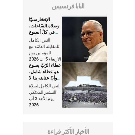
البابا فرنسيس
الإفخارستيّا
وصلاة السّاعات،
في كلّ أسبوع
وكلّ يوم، هما
النص الكامل
النَّفَس في حياة
للمقابلة العامّة مع
الكنيسة
المؤمنين يوم
الأربعاء 5 آب 2026
عطاء الرّبّ يسوع
هو عطاء شامل،
وأنّ عنايته بنا لا
تغيب عنّا أبدًا
النص الكامل لصلاة
التبشير الملائكي
يوم الأحد 2 آب
2026
الأخبار الأكثر قراءة