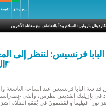
تبرع
وثائق
الكنيسة و
ة
الكاردينال بارولين: السلام يبدأ بالتعاطف مع معاناة ال
البابا فرنسيس: لننظر إلى المغ
العذراء: "يا مريم أرنا يسوع!"
قداسة البابا فرنسيس عند الساعة التاسعة وا
د في بازيليك القديس بطرس، وألقى عظة استهلها بال