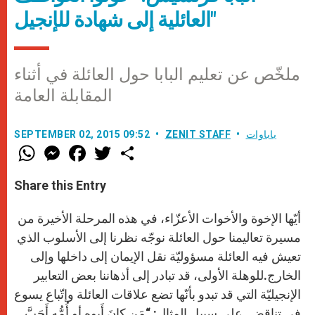
العائلية إلى شهادة للإنجيل"
ملخّص عن تعليم البابا حول العائلة في أثناء
المقابلة العامة
باباوات
ZENIT STAFF
SEPTEMBER 02, 2015 09:52
W
M
F
T
S
h
e
a
w
h
a
s
c
i
a
t
s
e
t
r
Share this Entry
s
e
b
t
e
A
n
o
e
p
g
o
r
أيّها الإخوة والأخوات الأعزّاء، في هذه المرحلة الأخيرة من
p
e
k
r
مسيرة تعاليمنا حول العائلة نوجّه نظرنا إلى الأسلوب الذي
تعيش فيه العائلة مسؤوليّة نقل الإيمان إلى داخلها وإلى
الخارج.للوهلة الأولى، قد تبادر إلى أذهاننا بعض التعابير
الإنجيليّة التي قد تبدو بأنّها تضع علاقات العائلة وإتّباع يسوع
في تناقض. على سبيل المثال: “مَن كانَ أَبوه أو أُمُّه أَحَبَّ