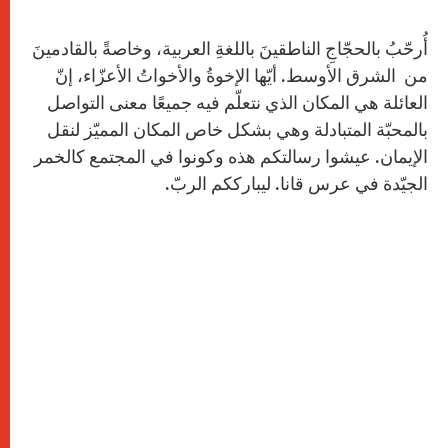
أُرحّبُ بالحجّاجِ الناطقينَ باللغةِ العربية، وخاصةً بالقادمينَ
من الشرق الأوسط. أيّها الإخوةُ والأخواتُ الأعزّاء، إنّ
العائلة هي المكان الذي نتعلّم فيه جميعًا معنى التواصل
بالمحبّة المتبادلة وهي بشكل خاص المكان المميّز لنقل
الإيمان. عيشوا رسالتكم هذه وكونوا في المجتمع كالخمر
الجيّدة في عرس قانا. ليبارككم الربّ.