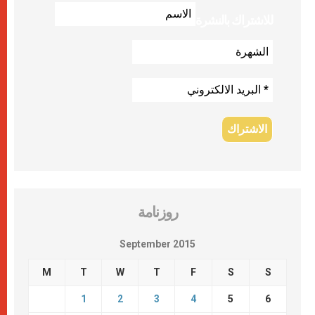
للاشتراك بالنشرة
روزنامة
September 2015
M
T
W
T
F
S
S
1
2
3
4
5
6