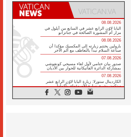
08.08.2026
البابا لاوُن الرابع عشر في السابع من أيلول في
مزار أم المشورة الصالحة في جناتزانو
08.08.2026
بارولين يختتم زيارته إلى المكسيك مؤكدا أن
صناعة السلام تبدأ بالتعاطف مع ألم الآخر
07.08.2026
صدور بيان ختامي لأول لقاء مسيحي كونفوشي
بمشاركة الدائرة الفاتيكانية للحوار بين الأديان
07.08.2026
الكاردينال ستورلا: زيارة البابا لاوُن الرابع عشر
ستكون بشرى سارة للأوروغواي بأكملها
07.08.2026
الفاتيكان يعلن برنامج الزيارة الرسولية للبابا لاوُن
الرابع عشر إلى فرنسا
07.08.2026
في الذكرى الـ ٨١ لحادثة هيروشيما الكنيسة في
اليابان تنظم ١٠ أيام للصلاة على نية السلام
07.08.2026
الكنيسة في الأوروغواي: زيارة البابا ستعزز