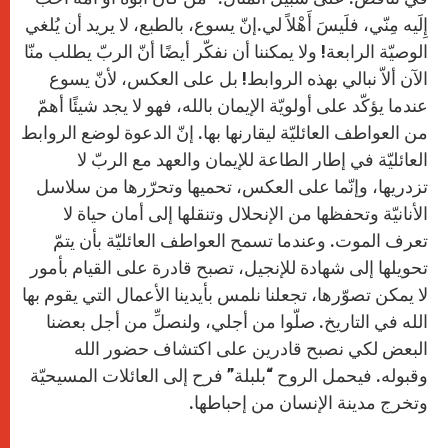
إِلَيه مِنّي، فلَيسَ أَهْلاً لي.إنّ يسوع، بالطبع، لا يريد أن يُلغي
الوصيّة الرابعة! ولا يمكننا أن نفكّر أيضًا أنّ الربّ يطلب منّا
الآن ألاّ نبالي بهذه الروابط! بل على العكس، لأنّ يسوع
عندما يؤكّد على أولويّة الإيمان بالله، فهو لا يجد شيئًا أهمّ
من العواطف العائليّة ليقارنها بها. إنّ الدعوة لوضع الروابط
العائليّة في إطار الطاعة للإيمان والعهد مع الربّ لا
تزدريها، وإنّما على العكس، تحميها وتحرّرها من سلاسل
الأنانيّة وتحفظها من الإنحلال وتنقلها إلى أمان حياة لا
تعرف الموت. وعندما تسمح العواطف العائليّة بأن يتمّ
تحويلها إلى شهادة للإنجيل، تصبح قادرة على القيام بأمور
لا يمكن تصوّرها، تجعلنا نلمس بأيدينا الأعمال التي يقوم بها
الله في التاريخ. صلّوا من أجلي، ولنصلِّ من أجل بعضنا
البعض لكي نصبح قادرين على اكتشاف حضور الله
وقبوله. فيحمل الروح “بلبلة” فرح إلى العائلات المسيحيّة
وتخرج مدينة الإنسان من إحباطها.