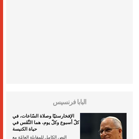
البابا فرنسيس
الإفخارستيّا وصلاة السّاعات، في
كلّ أسبوع وكلّ يوم، هما النَّفَس في
حياة الكنيسة
النص الكامل للمقابلة العامّة مع