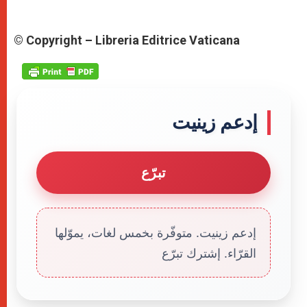
© Copyright – Libreria Editrice Vaticana
إدعم زينيت
تبرّع
إدعم زينيت. متوفّرة بخمس لغات، يموّلها
القرّاء. إشترك تبرّع