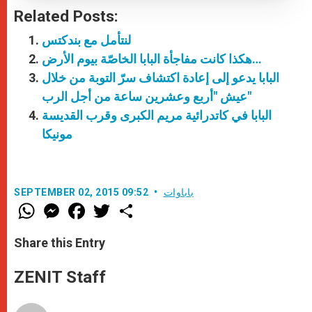
Related Posts:
لنتأمل مع بندكتس
هكذا كانت مفاجأة البابا الخاصّة بيوم الأرض…
البابا يدعو إلى إعادة اكتشاف سرّ التوبة من خلال
عيش "أربع وعشرين ساعة من أجل الرب"
البابا في كاتدرائية مريم الكبرى وقرب القديسة
مونيكا
باباوات
SEPTEMBER 02, 2015 09:52
W
M
F
T
S
h
e
a
w
h
a
s
c
i
a
t
s
e
t
r
Share this Entry
s
e
b
t
e
A
n
o
e
p
g
o
r
ZENIT Staff
p
e
k
r