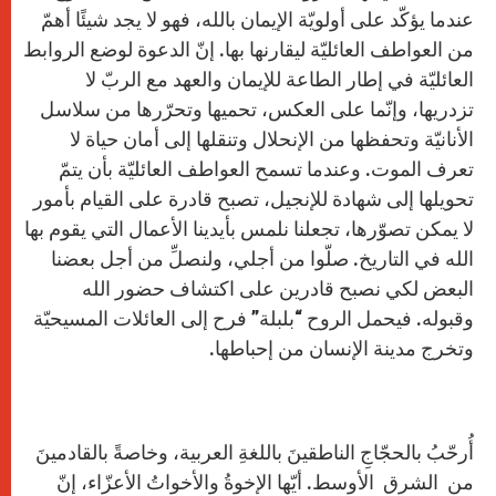
عندما يؤكّد على أولويّة الإيمان بالله، فهو لا يجد شيئًا أهمّ
من العواطف العائليّة ليقارنها بها. إنّ الدعوة لوضع الروابط
العائليّة في إطار الطاعة للإيمان والعهد مع الربّ لا
تزدريها، وإنّما على العكس، تحميها وتحرّرها من سلاسل
الأنانيّة وتحفظها من الإنحلال وتنقلها إلى أمان حياة لا
تعرف الموت. وعندما تسمح العواطف العائليّة بأن يتمّ
تحويلها إلى شهادة للإنجيل، تصبح قادرة على القيام بأمور
لا يمكن تصوّرها، تجعلنا نلمس بأيدينا الأعمال التي يقوم بها
الله في التاريخ. صلّوا من أجلي، ولنصلِّ من أجل بعضنا
البعض لكي نصبح قادرين على اكتشاف حضور الله
وقبوله. فيحمل الروح “بلبلة” فرح إلى العائلات المسيحيّة
وتخرج مدينة الإنسان من إحباطها.
أُرحّبُ بالحجّاجِ الناطقينَ باللغةِ العربية، وخاصةً بالقادمينَ
من الشرق الأوسط. أيّها الإخوةُ والأخواتُ الأعزّاء، إنّ