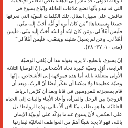
للوهلة الأولى، قد تبادر إلى أذهاننا بعض التعابير الإنجيليّة
التي قد تبدو بأنّها تضع علاقات العائلة وإتّباع يسوع في
تناقض. على سبيل المثال، تلك الكلمات القويّة التي نعرفها
جميعًا وسمعناها: “مَن كانَ أَبوه أو أُمُّه أَحَبَّ إِلَيه مِنّي،
فلَيسَ أَهْلاً لي. ومَن كانَ ابنُه أَوِ ابنَتُه أَحَبَّ إِلَيه مِنّي، فلَيسَ
أَهْلاً لي. ومَن لم يَحمِلْ صَليبَه ويَتبَعْني، فلَيسَ أَهْلاً لي”
(متى ١٠، ٣٧- ٣٨).
إنّ يسوع، بالطبع، لا يريد بقوله هذا أن يُلغي الوصيّة
الرابعة، أوّل وصيّة كبيرة تجاه الأشخاص. إنّ الوصايا الثلاثة
الأولى متعلَّقة بالله أما هذه فموجّهة إلى الأشخاص… إنّها
وصيّة عظيمة! ولا يمكننا أن نفكّر أيضًا أنّ الربّ، وبعد أن
قام بمعجزته للعروسين في قانا وبعد أن كرَّس الرباط
الزوجيّ بين الرجل والمرأة، وأعاد الأبناء والبنات إلى الحياة
العائليّة، ها هو يطلب منّا الآن ألاّ نبالي بهذه الروابط! بل
على العكس، لأنّ يسوع عندما يؤكّد على أولويّة الإيمان
بالله، فهو لا يجد شيئًا أهمّ من العواطف العائليّة ليقارنها