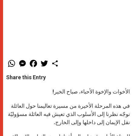
W
M
F
T
S
h
e
a
w
h
a
s
c
i
a
t
s
e
t
r
Share this Entry
s
e
b
t
e
A
n
o
e
p
g
o
r
الأخوات والإخوة الأحباء، صباح الخير!
p
e
k
r
في هذه المرحلة الأخيرة من مسيرة تعاليمنا حول العائلة
نوجّه نظرنا إلى الأسلوب الذي تعيش فيه العائلة مسؤوليّة
نقل الإيمان إلى داخلها وإلى الخارج.