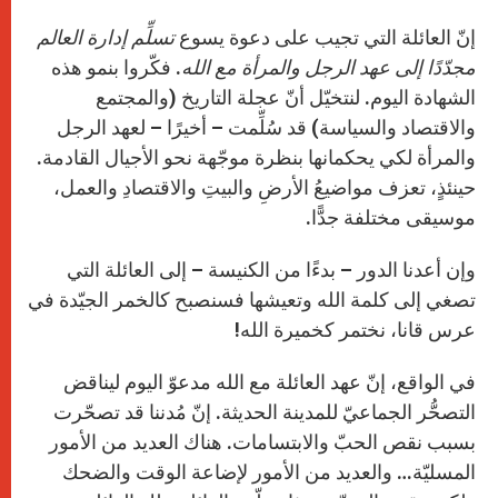
إنّ العائلة التي تجيب على دعوة يسوع
تسلِّم إدارة العالم
مجدّدًا إلى عهد الرجل والمرأة مع الله
. فكّروا بنمو هذه
الشهادة اليوم. لنتخيّل أنّ عجلة التاريخ (والمجتمع
والاقتصاد والسياسة) قد سُلِّمت – أخيرًا – لعهد الرجل
والمرأة لكي يحكمانها بنظرة موجّهة نحو الأجيال القادمة.
حينئذٍ، تعزف مواضيعُ الأرضِ والبيتِ والاقتصادِ والعمل،
موسيقى مختلفة جدًّا.
وإن أعدنا الدور – بدءًا من الكنيسة – إلى العائلة التي
تصغي إلى كلمة الله وتعيشها فسنصبح كالخمر الجيّدة في
عرس قانا، نختمر كخميرة الله!
في الواقع، إنّ عهد العائلة مع الله مدعوّ اليوم ليناقض
التصحُّر الجماعيّ للمدينة الحديثة. إنّ مُدننا قد تصحّرت
بسبب نقص الحبّ والابتسامات. هناك العديد من الأمور
المسليّة… والعديد من الأمور لإضاعة الوقت والضحك