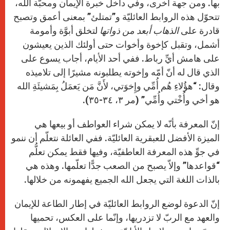
بها. ومن جهة أخرى، وفي داخل خبرة الإيمان ومحبّة الله،
تتحوّل هذه الروابط العائليّة و”تمتلئ” بمعنى أعمق وتصبح
قادرة على
الذهاب أبعد من ذواتها
لتخلق أبوَّة وأمومة
أشمل، وتقبل كإخوة وأخوات حتى أولئك الذين يعيشون
على هامش أيِّ رباط. ففي أحد الأيام، أجاب يسوع على
الذي قال له أنّ أمّه وإخوته يطلبونه مشيرًا إلى تلاميذه
وقال: “هؤُلاءِ هُم أُمِّي وإِخوَتي، لأَنَّ مَن يَعمَلُ بِمَشيئَةِ الله
هو أخي وأُخْتي وأُمِّي” (مر ٣، ٣٤-٣٥).
إنّ المعرفة بأنّه لا يمكن شراء العواطف أو بيعها هي
الميزة الأفضل للعبقرية العائليّة. ففي العائلة نتعلّم أن ننمو
في جوِّ هذه المعرفة العاطفيّة، وفيها فقط يمكن تعلُّم
“قواعدها” وإلاّ يصبح من الصعب جدًّا تعلّمها. وهذه هي
بالذات اللغة التي يجعل الله الجميع يفهمونه من خلالها.
إنّ الدعوة لوضع الروابط العائليّة في إطار الطاعة للإيمان
والعهد مع الربّ لا تزدريها، وإنّما على العكس، تحميها