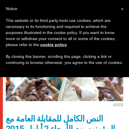
AR
Notice
x
This website or its third party tools use cookies, which are
necessary to its functioning and required to achieve the
باباوات
purposes illustrated in the cookie policy. If you want to know
more or withdraw your consent to all or some of the cookies,
please refer to the
cookie policy
.
By closing this banner, scrolling this page, clicking a link or
continuing to browse otherwise, you agree to the use of cookies.
ANSA
النص الكامل للمقابلة العامة مع
المؤمنين يوم الأربعاء 2 أيلول 2015