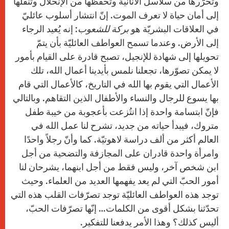
وتحرّرها من سلاسل الأنانيّة وتحفظها من الإنحلال وتنقلها
إلى أمان حياة لا تعرف الموت. إنّ انتشار أسلوب عائليّ
في العلاقات البشريّة هو
بركة للشعوب
: إنه يُعيد الرجاء
إلى الأرض. وعندما تسمح العواطف العائليّة بأن يتمّ
تحويلها إلى شهادة للإنجيل، تصبح قادرة على القيام بأمور
لا يمكن تصوّرها، تجعلنا نلمس بأيدينا أعمال الله، تلك
الأعمال التي يقوم بها الله في التاريخ، كالأعمال التي قام
بها يسوع للرجال والنساء والأطفال الذين التقاهم. وبالتالي
فإنّ ابتسامة واحدة إذا انتُزعت بأعجوبة من خيبة طفل
متروك، فيبدأ حياته من جديد، تشرح لنا عمل الله في
العالم أكثر من ألف دراسة لاهوتيّة. كما وأنّ رجلاً واحدًا
وامرأة واحدة قادران على المجازفة والتضحية من أجل
ابن شخص آخر، وليس فقط من أجل ابنهما، يشرحان لنا
أمور الحبّ التي لم يعد يفهمها العديد من العلماء. وحيث
توجد هذه العواطف العائليّة توجد تصرّفات القلب هذه التي
تحدّثنا بشكل أقوى من الكلمات… إنّها تصرّفات الحبّ،
أليس كذلك؟ وهذا الأمر يدفعنا للتفكير.