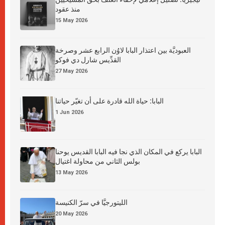
منذ عقود
15 May 2026
العبوديَّة بين اعتذار البابا لاوُن الرابع عشر وصرخة
القدِّيس شارل دي فوكو
27 May 2026
البابا: حياة الله قادرة على أن تغيّر حياتنا
1 Jun 2026
البابا يركع في المكان الذي نجا فيه البابا القديس يوحنا
بولس الثاني من محاولة اغتيال
13 May 2026
الليتورجيَّا في سرّ الكنيسة
20 May 2026