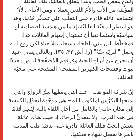
ولكن ينقص الحبّ. وهذا يتعلّق بالعائلة، تلك العائلة
المؤلّفة من الأب والأمّ اللذين يعملان ومن الأبناء… لأنّ
ابتسامة عائلة قادرة على التغلُّب على تصحُّرِ مُدُننا. وهذا
هو انتصار المحبّة العائليّة. إذ ما من هندسة اقتصادية أو
سياسيّة باستطاعتها أن تستبدل إسهام العائلات هذا.
فمخطّط بابل يبني ناطحات سحاب بلا حياة لكنّ روح الله
يجعل “البريّة جنّةً” (را. أش ٣٢، ٣٥). وبالتالي ينبغي علينا
أن نخرج من أبراج النخبة وغرفهم المُصفّحة لنزور مجددًا
بيوت وفسحات الكثيرين المنفتحة؛ المنفتحة على محبّة
العائلة.
إنّ شركة المواهب – تلك التي يعطيها سرُّ الزواج والتي
يمنحها التكرُّس لملكوت الله – هي موجّهة لتحوِّل الكنيسة
إلى مكان عائليّ بالكامل من أجل اللقاء بالله. لِنَسِر قُدُمًا
في هذه الدرب، ولا نفقدنَّ الرجاء، إذ حيث هناك عائلة
تعيش الحبّ فتلك العائلة قادرة على تدفئة قلب المدينة
بأسرها بفضل شهادة محبّتها.