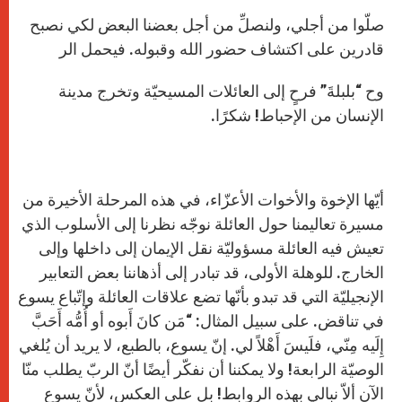
صلّوا من أجلي، ولنصلِّ من أجل بعضنا البعض لكي نصبح
قادرين على اكتشاف حضور الله وقبوله. فيحمل الر
وح “بلبلةَ” فرحٍ إلى العائلات المسيحيّة وتخرج مدينة
الإنسان من الإحباط! شكرًا.
أيّها الإخوة والأخوات الأعزّاء، في هذه المرحلة الأخيرة من
مسيرة تعاليمنا حول العائلة نوجّه نظرنا إلى الأسلوب الذي
تعيش فيه العائلة مسؤوليّة نقل الإيمان إلى داخلها وإلى
الخارج. للوهلة الأولى، قد تبادر إلى أذهاننا بعض التعابير
الإنجيليّة التي قد تبدو بأنّها تضع علاقات العائلة وإتّباع يسوع
في تناقض. على سبيل المثال: “مَن كانَ أَبوه أو أُمُّه أَحَبَّ
إِلَيه مِنّي، فلَيسَ أَهْلاً لي. إنّ يسوع، بالطبع، لا يريد أن يُلغي
الوصيّة الرابعة! ولا يمكننا أن نفكّر أيضًا أنّ الربّ يطلب منّا
الآن ألاّ نبالي بهذه الروابط! بل على العكس، لأنّ يسوع