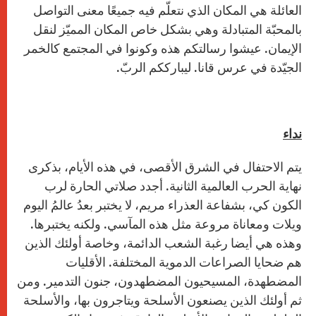
العائلة هي المكان الذي نتعلّم فيه جميعًا معنى التواصل
بالمحبّة المتبادلة وهي بشكل خاص المكان المميّز لنقل
الإيمان. عيشوا رسالتكم هذه وكونوا في المجتمع كالخمر
الجيّدة في عرس قانا. ليبارككم الربّ.
نداء
يتم الاحتفال في الشرق الأقصى، في هذه الأيام، بذكرى
نهاية الحرب العالمية الثانية. أجدد صلاتي الحارة لرب
الكون كي، بشفاعة العذراء مريم، لا يختبر بعدُ عالمُ اليوم
ويلات ومعاناة مروعة مثل هذه المآسي. ولكنه يختبرها.
وهذه هي أيضا رغبة الشعب الدائمة، وخاصة أولئك الذين
هم ضحايا الصراعات الدموية المختلفة. الأقليات
المضطهدة، المسيحيون المضطهدون، جنون التدمير. ومن
ثم أولئك الذين يصنعون الأسلحة ويتاجرون بها، والأسلحة