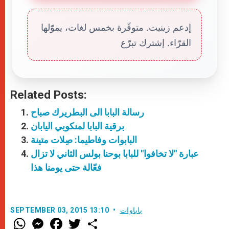
إدعم زينيت. متوفّرة بخمس لغات، يموّلها
القرّاء. إشترك تبرّع
Related Posts:
رسالة البابا الى البطريرك صباح
برقية البابا لمنكوبي اليابان
البابوات وفاطيما: صِلات متينة
عبارة "لا تخافوا" للبابا بوحنا بولس الثاني لا تزال
فعّالة حتى يومنا هذا
باباوات
SEPTEMBER 03, 2015 13:10
W
M
F
T
S
h
e
a
w
h