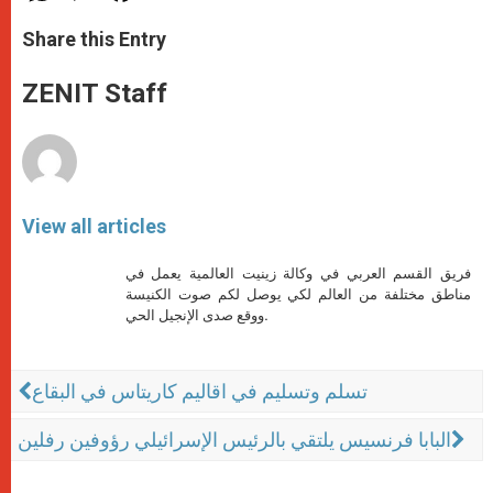
a
s
c
i
a
t
s
e
t
r
Share this Entry
s
e
b
t
e
A
n
o
e
p
g
o
r
ZENIT Staff
p
e
k
r
View all articles
فريق القسم العربي في وكالة زينيت العالمية يعمل في
مناطق مختلفة من العالم لكي يوصل لكم صوت الكنيسة
ووقع صدى الإنجيل الحي.
تسلم وتسليم في اقاليم كاريتاس في البقاع
البابا فرنسيس يلتقي بالرئيس الإسرائيلي رؤوفين رفلين