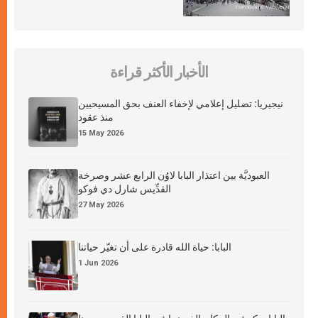
الأخبار الأكثر قراءة
نيجيريا: تضليل إعلامي لإخفاء العنف بحق المسيحيين
منذ عقود
15 May 2026
العبوديَّة بين اعتذار البابا لاوُن الرابع عشر وصرخة
القدِّيس شارل دي فوكو
27 May 2026
البابا: حياة الله قادرة على أن تغيّر حياتنا
1 Jun 2026