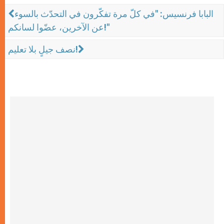
البابا فرنسيس: "في كلّ مرة تفكّرون في التحدّث بالسوء
عن الآخرين، عضّوا لسانكم!"
نصف جيلٍ بلا تعليم!