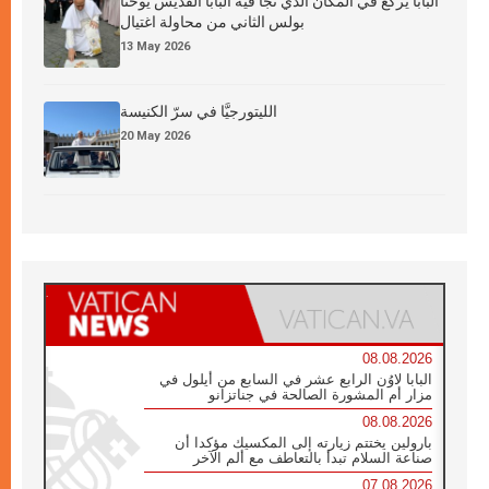
البابا يركع في المكان الذي نجا فيه البابا القديس يوحنا
بولس الثاني من محاولة اغتيال
13 May 2026
الليتورجيَّا في سرّ الكنيسة
20 May 2026
08.08.2026
البابا لاوُن الرابع عشر في السابع من أيلول في
مزار أم المشورة الصالحة في جناتزانو
08.08.2026
بارولين يختتم زيارته إلى المكسيك مؤكدا أن
صناعة السلام تبدأ بالتعاطف مع ألم الآخر
07.08.2026