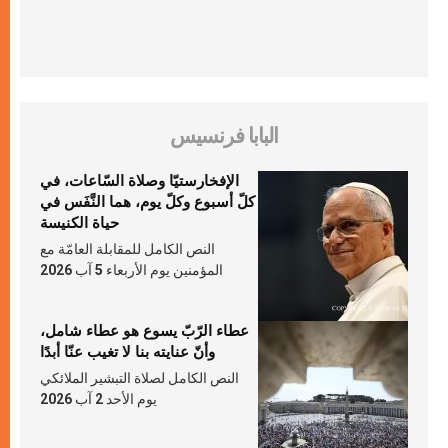
البابا فرنسيس
الإفخارستيّا وصلاة السّاعات، في
كلّ أسبوع وكلّ يوم، هما النَّفَس في
حياة الكنيسة
النص الكامل للمقابلة العامّة مع
المؤمنين يوم الأربعاء 5 آب 2026
عطاء الرّبّ يسوع هو عطاء شامل،
وأنّ عنايته بنا لا تغيب عنّا أبدًا
النص الكامل لصلاة التبشير الملائكي
يوم الأحد 2 آب 2026