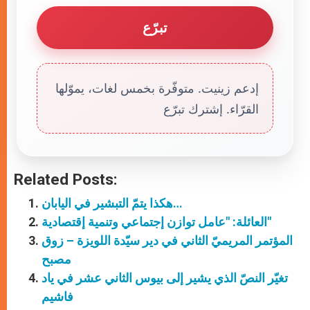
تبرّع
إدعم زينيت. متوفّرة بخمس لغات، يموّلها
القرّاء. إشترك تبرّع
Related Posts:
هكذا يتمّ التبشير في اليابان…
العائلة: "عامل توازن إجتماعي وتنمية إقتصادية"
المؤتمر المريميّ الثاني في دير سيّدة اللويزة – زوق
مصبح
تغيّر النصّ الذي يشير إلى بيوس الثاني عشر في ياد
فاشيم