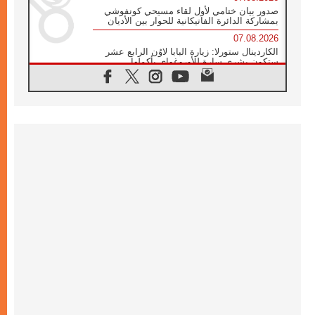
صدور بيان ختامي لأول لقاء مسيحي كونفوشي
بمشاركة الدائرة الفاتيكانية للحوار بين الأديان
07.08.2026
الكاردينال ستورلا: زيارة البابا لاوُن الرابع عشر
ستكون بشرى سارة للأوروغواي بأكملها
07.08.2026
الفاتيكان يعلن برنامج الزيارة الرسولية للبابا لاوُن
الرابع عشر إلى فرنسا
07.08.2026
في الذكرى الـ ٨١ لحادثة هيروشيما الكنيسة في
اليابان تنظم ١٠ أيام للصلاة على نية السلام
07.08.2026
الكنيسة في الأوروغواي: زيارة البابا ستعزز
الإيمان والرجاء
06.08.2026
الاجتماع الشهري للمطارنة الموارنة
06.08.2026
الكاردينال روسي: زيارة البابا لاوُن إلى الأرجنتين
هي تكريم للبابا فرنسيس
06.08.2026
زيارة البابا إلى البيرو ستكون زمن نعمة ومصالحة
ورجاء