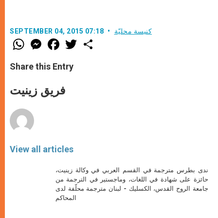
كنيسة محليّة
SEPTEMBER 04, 2015 07:18
W
M
F
T
S
h
e
a
w
h
a
s
c
i
a
t
s
e
t
r
Share this Entry
s
e
b
t
e
A
n
o
e
p
g
o
r
فريق زينيت
p
e
k
r
View all articles
ندى بطرس مترجمة في القسم العربي في وكالة زينيت،
حائزة على شهادة في اللغات، وماجستير في الترجمة من
جامعة الروح القدس، الكسليك - لبنان مترجمة محلّفة لدى
المحاكم