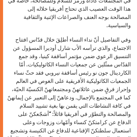
في المجتمعات كأداة ورمز للسلام وللمصالحة، خاصة في
هذا الوقت العصيب الذي تحتاج أفريقيا خلاله إلى
المصالحة بوجه العنف والصراعات الإثنية والثقافية
والسياسية.
وفي التفاصيل أنّ نداء النساء أطلِقَ خلال قدّاس افتتاح
الاجتماع، والذي ترأسه الأب شارل أوديرا المسؤول عن
التنسيق الرعوي ضمن مؤتمر أساقفة كينيا، وقد جمع
القدّاس ممثّلين عن جمعيات النساء الكاثوليكيات. أمّا
الكاردينال جون نو رئيس أساقفة نيروبي فقد حثّ نساء
الجمعيات الكاثوليكية الأفريقية على الغوص في العالم
وإحراز فرقٍ ضمن عائلاتهنّ ومجتمعاتهنّ الكنسيّة الحيّة،
كما في المجتمع بالإجمال. ودعاهنّ إلى التعبير عن إيمانهنّ
في كافة النشاطات التي يقمن بها بغية تشييد السلام
والمصالحة والتطوّر في أفريقيا قائلاً: “أشجّعكنّ على
الدفاع عن كرامتكنّ كنساء وأمّهات وزوجات وعلى
استعمال سلطتكنّ الإقناعية للدفاع عن الكنيسة وتشجيع