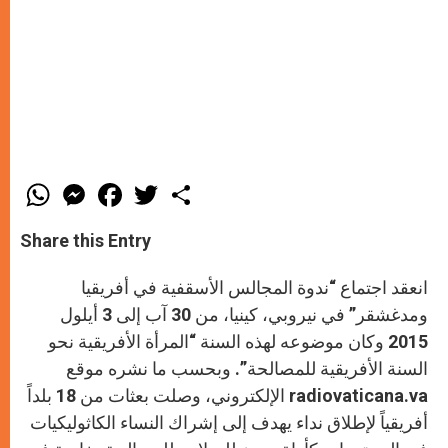
W
M
F
T
S
h
e
a
w
h
a
s
c
i
a
t
s
e
t
r
Share this Entry
s
e
b
t
e
A
n
o
e
p
g
o
r
انعقد اجتماع “ندوة المجالس الأسقفية في أفريقيا
p
e
k
r
ومدغشقر” في نيروبي، كينيا، من 30 آب إلى 3 أيلول
2015 وكان موضوعه لهذه السنة “المرأة الأفريقية نحو
السنة الأفريقية للمصالحة”. وبحسب ما نشره موقع
radiovaticana.va
الإلكتروني، وصلت بعثات من 18 بلداً
أفريقياً لإطلاق نداء يهدف إلى إشراك النساء الكاثوليكيات