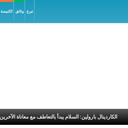
تبرع
وثائق
الكنيسة و
 الرسوليّة
الكاردينال بارولين: السلام يبدأ بالتعاطف مع