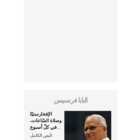
البابا فرنسيس
الإفخارستيّا
وصلاة السّاعات،
في كلّ أسبوع
وكلّ يوم، هما
النص الكامل