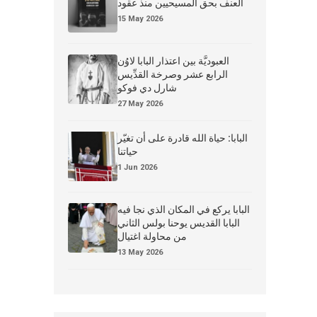
العنف بحق المسيحيين منذ عقود
15 May 2026
العبوديَّة بين اعتذار البابا لاوُن
الرابع عشر وصرخة القدِّيس
شارل دي فوكو
27 May 2026
البابا: حياة الله قادرة على أن تغيّر
حياتنا
1 Jun 2026
البابا يركع في المكان الذي نجا فيه
البابا القديس يوحنا بولس الثاني
من محاولة اغتيال
13 May 2026