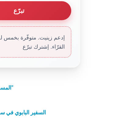
تبرّع
إدعم زينيت. متوفّرة بخمس لغا
القرّاء. إشترك تبرّع
"المسحة بزيت الميرون تمنحنا قوة الدفاع عن الإيمان"
السفير البابوي في سور