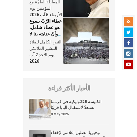
النَّفَس في حياة
للمقابلة العامّة مع
الكنيسة
المؤمنين يوم
الأربعاء 5 آب 2026
عطاء الرّبّ يسوع
هو عطاء شامل،
وأنّ عنايته بنا لا
تغيب عنّا أبدًا
النص الكامل لصلاة
التبشير الملائكي
يوم الأحد 2 آب
2026
الأخبار الأكثر قراءة
الكنيسة الكاثوليكية في فرنسا
تستعدّ لاستقبال البابا قريبًا
8 May 2026
نيجيريا: تضليل إعلامي لإخفاء