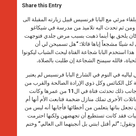
t
s
e
t
r
Share this Entry
s
e
b
t
e
A
n
o
e
p
g
o
r
مرئي مع البابا فرنسيس قبيل زيارته المقبلة الى
p
e
k
تحدة ومن ثم تحدث اليه تلاميذ من مدرسة في شيكاغو
r
ي كان يلحق بها أينما ذهبت بسبب مرض جلدي فتوجهت
ي له شيئًا مشجعاً إياها قائلا: “هل تسميحن لي أن
ا استخدم البابا شجاعة الفتاة ليحث الشباب ليكونوا
ياة، فالله سيمنح الشجاعة إن طلبت بالصلاة.
يه في النوم في الشارع البابا فرنسيس لم يعتبر
مة كل الكنائس وكل ذوي الإرادة الصالحة والقرب من
الجميع مهم بالنسبة اليه فهو يجد أنه من الصعب الابتعاد عن الناس. الى جانب ذلك تحدثت فتاة في ال11 من عمرها وكانت
ائلات الأخرى تملك منازل ضخمة فتابعت الأم أنها أم
 تجعل بناتها يتعلمن من أخطائها فأجابها أنه ليس من
لفتيات فقد كانت تستطيع أن تجهضهن ولكنها احترمت
تقول: “لم أقتل ابنتي بل أنجبتهما الى العالم.” وختم