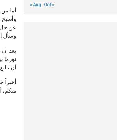
« Aug
Oct »
أما من 
عن حل ل
وسأل الح
بعد أن 
نورما بي
أن تتاب
أخيراً خ
منكم، أ