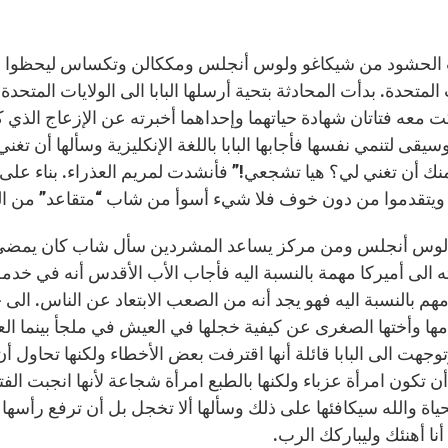
لحشود من شيكاغو ولوس أنجلس ومككالن وتكساس ليحظوا بلقاء 
 المتحدة. بدأت المحادثة بتحية أرسلها البابا الى الولايات الم
 معه فتاتان شهادة حياتهما وإحداهما أخبرته عن الإزعاج الذ
سيقى لتنمي نفسها فأجابها البابا باللغة الإنكليزية وسألها أن تغن
ك أن تغني لي؟ هيا تشجعي!” فأنشدت لمريم العذراء. بناء على هذ
 ويتقدموا من دون خوف فلا شيء أسوأ من شاب “متقاعد” من الح
لوس أنجلس ومن مركز يساعد المشردين سأل شاب كان يمضي ليال
ه الى أميركا مهمة بالنسبة اليه فأجاب الأب الأقدس أنه في خد
مها وأختها الصغرى عن كيفية خجلها في العيش في ملجأ بينما الع
وجهت الى البابا قائلة أنها اقترفت بعض الأخطاء ولكنها تحاول أن
ن تكون امرأة عزباء ولكنها بالطبع امرأة شجاعة لأنها انجبت ا
ياة والله سيكافئها على ذلك وسألها ألا تخجل بل أن ترفع رأسها و
ا أنا أهنئك وليباركك الرب.