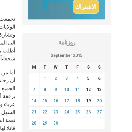
تجمعت ا
الولايات
وتشاركت
روزنامة
الى المو
أطلب من
September 2015
شجعاناً
M
T
W
T
F
S
S
أما من 
1
2
3
4
5
6
أن رحلت
7
8
9
10
11
12
13
برفقة أ
14
15
16
17
18
19
20
عزباء وت
السهل أ
21
22
23
24
25
26
27
نعمة الح
28
29
30
قائلا له