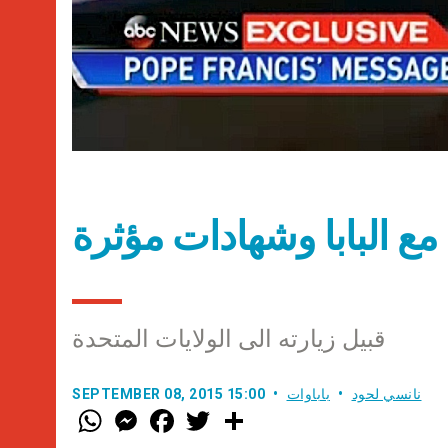
 البابا وشهادات مؤثرة
قبيل زيارته الى الولايات المتحدة
نانسي لحود
باباوات
SEPTEMBER 08, 2015 15:00
W
M
F
T
S
h
e
a
w
h
a
s
c
i
a