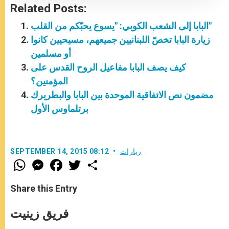
Related Posts:
البابا إلى الشعب الكوبي: "يسوع يحبّكم من القلب"
زيارة البابا تخصّ اللبنانيين جميعهم، مسيحيين كانوا
أو مسلمين
كيف يصف البابا مفاعيل الروح القدس على
المؤمنين؟
مضمون نص الاتفاقية الموحدة بين البابا والبطريرك
برتلماوس الأول
زيارات
SEPTEMBER 14, 2015 08:12
W
M
F
T
S
h
e
a
w
h
a
s
c
i
a
t
s
e
t
r
Share this Entry
s
e
b
t
e
A
n
o
e
p
g
o
r
فريق زينيت
p
e
k
r