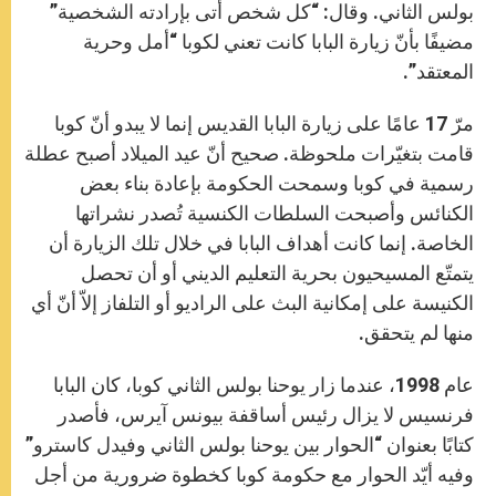
بولس الثاني. وقال: “كل شخص أتى بإرادته الشخصية”
مضيفًا بأنّ زيارة البابا كانت تعني لكوبا “أمل وحرية
المعتقد”.
مرّ 17 عامًا على زيارة البابا القديس إنما لا يبدو أنّ كوبا
قامت بتغيّرات ملحوظة. صحيح أنّ عيد الميلاد أصبح عطلة
رسمية في كوبا وسمحت الحكومة بإعادة بناء بعض
الكنائس وأصبحت السلطات الكنسية تُصدر نشراتها
الخاصة. إنما كانت أهداف البابا في خلال تلك الزيارة أن
يتمتّع المسيحيون بحرية التعليم الديني أو أن تحصل
الكنيسة على إمكانية البث على الراديو أو التلفاز إلاّ أنّ أي
منها لم يتحقق.
عام 1998، عندما زار يوحنا بولس الثاني كوبا، كان البابا
فرنسيس لا يزال رئيس أساقفة بيونس آيرس، فأصدر
كتابًا بعنوان “الحوار بين يوحنا بولس الثاني وفيدل كاسترو”
وفيه أيّد الحوار مع حكومة كوبا كخطوة ضرورية من أجل