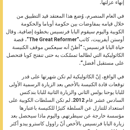
إنهاء عزلتها.
في العام المنصرم، وُضع هذا المعتقد قيد التطبيق من
خلال قيامه بمفاوضات بين حكومة أوباما والحكومة
الكوبية واليوم سيقوم البابا فرنسيس بخطوة إضافية. وقال
أوستن أيفرييت، كاتب
“The Great Reformer”
، قصة
حياة البابا فرنسيس: “أظنّ أنه سيعكس موقف الكنيسة
الكاثوليكية التي لطالما تمسّكت به حتى تنفتح كوبا فتحصل
على مستقبل أفضل”.
في الواقع، إنّ الكاثوليكية لم تكن شهرتها على قدر
توقعات قادة الكنيسة بالأخص بعد الزيارة الرسمية الأولى
للبابا يوحنا بولس الثاني والزيارة الثانية للبابا بندكتس
السادس عشر عام 2012. لم تكن السلطات الكوبية على
استعداد للتنازل عن السلطة كثيرًا للكنيسة باعتبارها
مؤسسة خارجة عن سيطرتهم. واليوم ماذا سيحصل بعد
زيارة البابا فرنسيس بالأخص أنّ راوول كاسترو يبدو أكثر