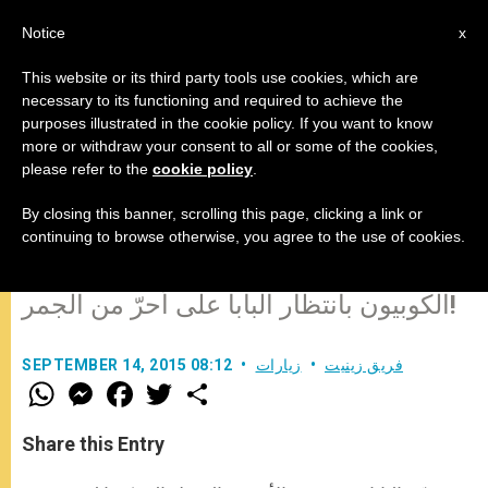
AR
Notice
x
This website or its third party tools use cookies, which are
necessary to its functioning and required to achieve the
purposes illustrated in the cookie policy. If you want to know
الزيارات البابوية السالفة إلى كوبا
more or withdraw your consent to all or some of the cookies,
please refer to the
cookie policy
.
غيّرت القليل… واليوم مع البابا
فرنسيس هل من حلّ جذري؟
By closing this banner, scrolling this page, clicking a link or
continuing to browse otherwise, you agree to the use of cookies.
الكوبيون بانتظار البابا على أحرّ من الجمر!
فريق زينيت
زيارات
SEPTEMBER 14, 2015 08:12
W
M
F
T
S
h
e
a
w
h
a
s
c
i
a
t
s
e
t
r
Share this Entry
s
e
b
t
e
A
n
o
e