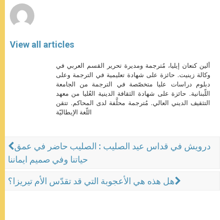
View all articles
ألين كنعان إيليا، مُترجمة ومديرة تحرير القسم العربي في
وكالة زينيت. حائزة على شهادة تعليمية في الترجمة وعلى
دبلوم دراسات عليا متخصّصة في الترجمة من الجامعة
اللّبنانية. حائزة على شهادة الثقافة الدينية العُليا من معهد
التثقيف الديني العالي. مُترجمة محلَّفة لدى المحاكم. تتقن
اللّغة الإيطاليّة
درويش في قداس عيد الصليب : الصليب حاضر في عمق
حياتنا وفي صميم ايماننا
هل هذه هي الأعجوبة التي قد تقدّس الأم تيريزا؟