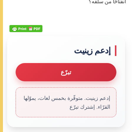
انفتاحًا من سلفه؟
إدعم زينيت
تبرّع
إدعم زينيت. متوفّرة بخمس لغات، يموّلها
القرّاء. إشترك تبرّع