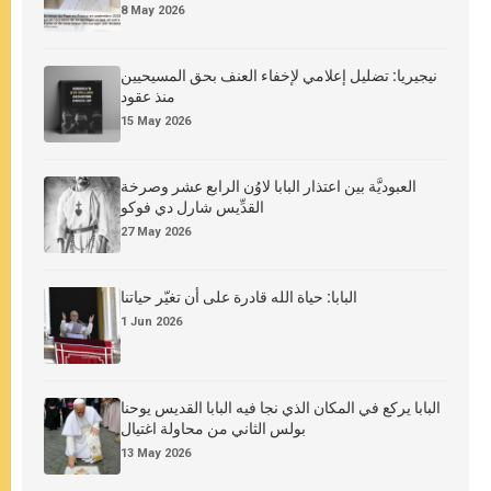
8 May 2026
نيجيريا: تضليل إعلامي لإخفاء العنف بحق المسيحيين
منذ عقود
15 May 2026
العبوديَّة بين اعتذار البابا لاوُن الرابع عشر وصرخة
القدِّيس شارل دي فوكو
27 May 2026
البابا: حياة الله قادرة على أن تغيّر حياتنا
1 Jun 2026
البابا يركع في المكان الذي نجا فيه البابا القديس يوحنا
بولس الثاني من محاولة اغتيال
13 May 2026