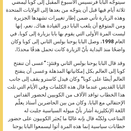
p
g
o
r
سيتوجّه البابا فرنسيس الأسبوع المقبل إلى كوبا ليمضي
p
e
k
r
ثلاثة أيام فيها قبل أن يتوجّه من بعدها إلى الولايات المتحدة
وهذه الزيارة تأتي ضمن إطار تغييرات تشهدها الجزيرة
ومن المتوقع أن يلعب البابا دور القيادة هناك. نعم، إنها
ليست المرة الأولى التي يقوم بها بابا بزيارة إلى كوبا. في
العام 1998، وصل البابا يوحنا بولس الثاني إلى كوبا وكان
واضحًا منذ البداية بأنّ الزيارة كانت تحمل هدفًا محددًا.
وقد قال البابا يوحنا بولس الثاني وقتئذٍ: “عسى أن تنفتح
كوبا إلى العالم بكل إمكانياتها المذهلة وعسى أن ينفتح
العالم أيضًا على كوبا” وكان فيدل كاسترو يقف إلى جانب
البابا القديس عندما قال هذه الكلمات وفي الأيام التي تلت
هذا الخطاب توافد الآلاف من الكوبيين لحضور القداس
الإحتفالي مع البابا. وكان من بين الحاضرين أستاذ يعلّم
اللغة الإنكليزية أشار بأنّ ميوله السياسية جلبت له
المتاعب ولكنّه قال بإنه غالبًا ما يُجبَر الكوبيون على حضور
خطابات سياسية إنما هذه المرة أتوا ليسمعوا البابا يوحنا