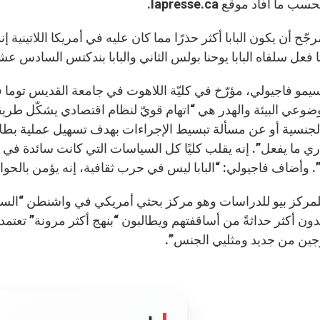
حسب ما أفاد موقع
lapresse.ca
.
جّح أن يكون البابا أكثر حذرًا مما كان عليه في أمريكا اللاتينية إن
 فعل سلفاه البابا يوحنا بولس الثاني والبابا بندكتس السادس عش
يمو فاجيولي، مؤرّخ في كليّة اللاهوت في جامعة القديس توما فقال
وعي البيئة والهدر هي “اتهام قويّ لنظام اقتصادي يشكّل طريقة
الجنسية أو عن مسألة تبسيط الإجراءات بهدف تسهيل عملية بطل
يدري ما يفعل”. إنه يقلب كليًا كل السياسات التي كانت سائدة في
”. وأضاف فاجيولي: “البابا ليس في حرب ثقافية، إنه يؤمن بالحوا
للمركز بيو للدراسات وهو مركز بحثي أمريكي في واشنطن “السؤال
بدون أكثر حداثةً من أساقفتهم ويطالبون “بنهج أكثر مرونة” تعت
ّجين من جديد ومثليي الجنس”.