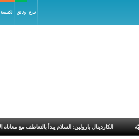
تبرع
وثائق
الكنيسة و
ا الرسوليّة
الكاردينال بارولين: السلام يبدأ بالتعاطف مع