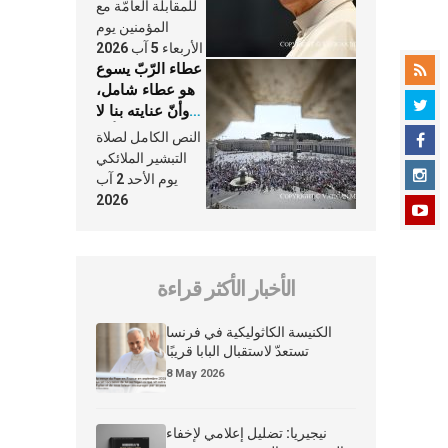
النَّفَس في حياة
للمقابلة العامّة مع
الكنيسة
المؤمنين يوم
الأربعاء 5 آب 2026
عطاء الرّبّ يسوع
هو عطاء شامل،
وأنّ عنايته بنا لا
تغيب عنّا أبدًا
النص الكامل لصلاة
التبشير الملائكي
يوم الأحد 2 آب
2026
الأخبار الأكثر قراءة
الكنيسة الكاثوليكية في فرنسا
تستعدّ لاستقبال البابا قريبًا
8 May 2026
نيجيريا: تضليل إعلامي لإخفاء