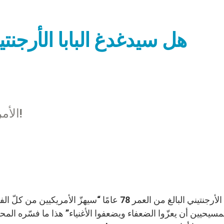
هل سيدغدغ البابا الأرجنت
الأمريكيون ينتظرون البابا ليستقبلوه بحفاوة!
إنّ البابا الأرجنتيني البالغ من العمر 78 عامًا “سيه
مسيحيين أن يعزّوا الضعفاء ويضعفوا الأغنياء” هذا ما فسّره المح