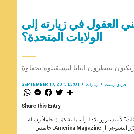
يني العقول في زيارته إلى
الولايات المتحدة؟
فريق زينيت
زيارات
SEPTEMBER 17, 2015 05:01
W
M
F
T
S
h
e
a
w
h
a
s
c
i
a
t
s
e
t
r
Share this Entry
s
e
b
t
e
A
n
o
e
p
g
o
r
زّ الأمريكيين من كلّ الفئات” لأنه سيزور بلاد الرأسمالية كمَلِك حاملاً رسالة
p
e
k
رّر اليسوعي لِ
America Magazine
، جايمس
r