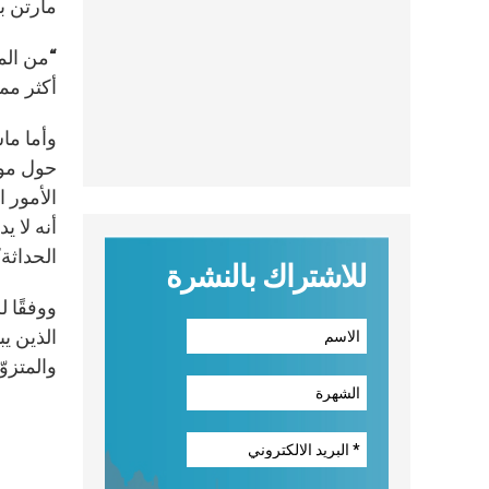
مارتن ب
“من المر
أكثر مما
وأما ماس
حول موض
الأمور 
أنه لا 
الحداثة
للاشتراك بالنشرة
ووفقًا 
الذين ي
والمتزو