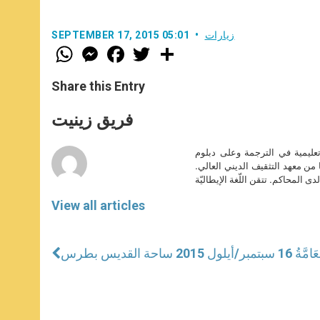
زيارات
SEPTEMBER 17, 2015 05:01
W
M
F
T
S
h
e
a
w
h
a
s
c
i
a
t
s
e
t
r
Share this Entry
s
e
b
t
e
A
n
o
e
p
g
o
r
فريق زينيت
p
e
k
r
تعليمية في الترجمة وعلى دبلوم
ا من معهد التثقيف الديني العالي.
دى المحاكم. تتقن اللّغة الإيطاليّة
View all articles
 القديس بطرس