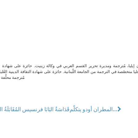
ن إيليا، مُترجمة ومديرة تحرير القسم العربي في وكالة زينيت. حائزة على شهادة 
ا متخصّصة في الترجمة من الجامعة اللّبنانية. حائزة على شهادة الثقافة الدينية العُلي
مُترجمة محلَّفة ل
المطران أودو يتكلّم...
قَدَاسَةُ البَابَا فرنسيس المُقَابَلَةُ العَامَّةُ 16 سبتمبر/أيلول 2015 ساحة