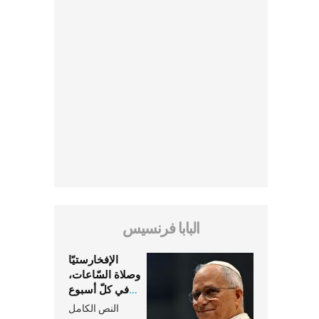
البابا فرنسيس
الإفخارستيّا
وصلاة السّاعات،
في كلّ أسبوع
وكلّ يوم، هما
النص الكامل