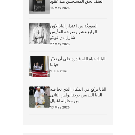
العنف بحق المسيحيين منذ عقود
15 May 2026
العبوديَّة بين اعتذار البابا لاوُن
الرابع عشر وصرخة القدِّيس
شارل دي فوكو
27 May 2026
البابا: حياة الله قادرة على أن تغيّر
حياتنا
1 Jun 2026
البابا يركع في المكان الذي نجا فيه
البابا القديس يوحنا بولس الثاني
من محاولة اغتيال
13 May 2026