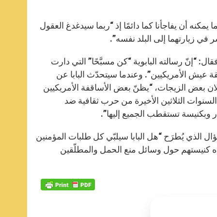
ما يمكنه أن يفاجأنا كما دائمًا إذ “ربما سيدغدغ العقول
ر في زيارتهما إلى البلد نفسه”.
: “إنّ رسالته البابوية “كن مسبَّحًا” التي دارت
 عيش الأمريكيين”. وعندما سيتحدّث البابا عن
ان بعض الزيجات، “يظنّ بعض الأساقفة الأمريكيين
 السنوات الثلاثين الأخيرة من حرب ثقافية ضد
ر وبكنيسة تستقطب الجميع إليها”.
 الذي يُطرَح “هل البابا سيلبّي كل طلبات المؤمنين
مده كنيستهم حول وسائل منع الحمل والمطلّقين