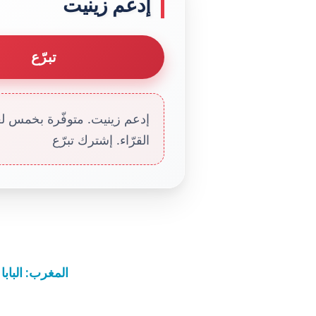
إدعم زينيت
تبرّع
إدعم زينيت. متوفّرة بخمس لغا
القرّاء. إشترك تبرّع
المغرب: الباب