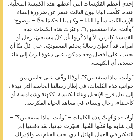
إحدى أعظم القدّيسات التي أعطتها هذه الكنيسة المحلّية.
عندما كلّمت البابا ليون الثالث عشر عن ضرورة إنشاء
الإرساليّات، سألها البابا – وكان بابا حكيمًا جدًّا – بوضوح:
“وأنت، ماذا ستفعلين؟”. وغيّرت هذه الكلمات حياة
القديسة كاثرين، لأنها ذكّرتها بأن كلّ مسيحيّ، رجل أو
امرأة، قد أُعطِيَ رسالةً بحكم المعموديّة. على كلّ منّا أن
يجيب، على أفضل وجه ممكن، على دعوة الربّ إلى بناء
جسده، أي الكنيسة.
“وأنت، ماذا ستفعلين؟”. أودّ التوقّف على جانبين من
جوانب هذه الكلمات، في إطار رسالتنا الخاصة التي تهدف
إلى نقلِ فرح الإنجيل وبناء الكنيسة، ككهنة وشمامسة أو
كأعضاء، رجال ونساء، في معاهد الحياة المكرسة.
أولا، قد وُجِّهَتْ هذه الكلمات – “وأنت، ماذا ستفعلين؟” –
إلى شابة لها مُثُلُها العُليا، فغيّرت حياتها. لقد دفعتها إلى
التفكير في العمل الهائل الذي يجب القيام به، والإدراك