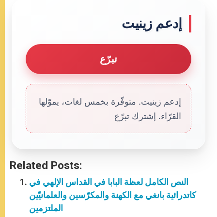
إدعم زينيت
تبرّع
إدعم زينيت. متوفّرة بخمس لغات، يموّلها
القرّاء. إشترك تبرّع
Related Posts:
النص الكامل لعظة البابا في القداس الإلهي في
كاتدرائية بانغي مع الكهنة والمكرّسين والعلمانيّين
الملتزمين