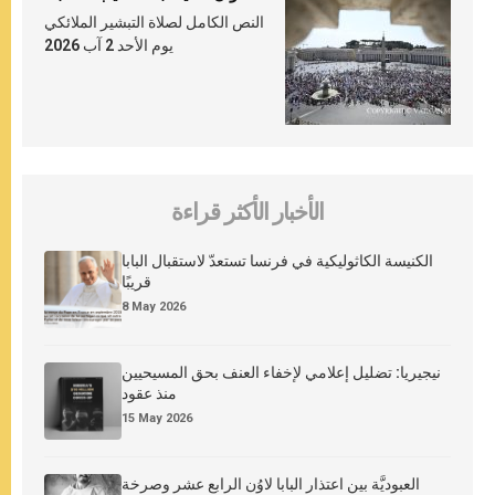
النص الكامل لصلاة التبشير الملائكي
يوم الأحد 2 آب 2026
الأخبار الأكثر قراءة
الكنيسة الكاثوليكية في فرنسا تستعدّ لاستقبال البابا
قريبًا
8 May 2026
نيجيريا: تضليل إعلامي لإخفاء العنف بحق المسيحيين
منذ عقود
15 May 2026
العبوديَّة بين اعتذار البابا لاوُن الرابع عشر وصرخة