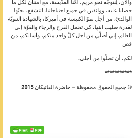
والآن، لِنتوجّه نحو مريم، أمّنا القدّيسة، مع امتنان لكلّ ما
حصلنا عليه، وواثقين في جميع احتياجاتنا. لتتشفع، بحبّها
الوالديّ، من أجل نموّ الكنيسة في أميركا، بالشهادة النبويّة
لقدرة صليب ابنها، كي تحمل الفرح والرجاء والقوّة إلى
العالم. إني أصلّي من أجل كلّ واحد منكم، وأسالكم، من
فض
لكم، أن تصلّوا من أجلي.
***********
© جميع الحقوق محفوظة – حاضرة الفاتيكان 2015