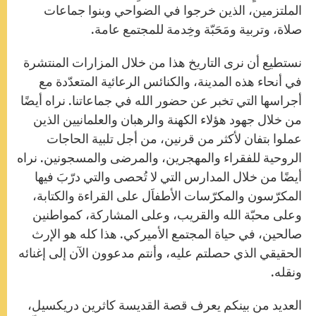
الملتزمين، الذين خرجوا في الضواحي وبنوا جماعات
صلاة، وتربية ومَحَبّة وخِدمة للمجتمع عامة.
نستطيع أن نرى التاريخ هذا من خلال المزارات المنتشرة
في أنحاء هذه المدينة، والكنائس الرعائية المتعدّدة مع
أجراسها التي تخبر عن حضور الله في جماعاتنا. نراه أيضًا
من خلال جهود هؤلاء الكهنة والرهبان والعلمانيين الذين
عملوا بتفان لأكثر من قرنين، من أجل تلبية الحاجات
الروحية للفقراء والمهجرين، والمرضى والمسجونين. نراه
أيضًا من خلال المدارس التي لا تُحصى والتي درّبَ فيها
المكرّسون والمكرّسات الأطفاَل على القراءة والكتابة،
وعلى محبّة الله والقريب، وعلى المشاركة، كمواطنين
صالحين، في حياة المجتمع الأميركي. هذا كله هو الإرث
الحقيقي الذي حصلتم عليه، وأنتم مدعوون الآن إلى إغنائه
ونقله.
العديد من بينكم يعرف قصة القديسة كاثرين دريكسيل،