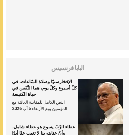
البابا فرنسيس
الإفخارستيّا وصلاة السّاعات، في
كلّ أسبوع وكلّ يوم، هما النَّفَس في
حياة الكنيسة
النص الكامل للمقابلة العامّة مع
المؤمنين يوم الأربعاء 5 آب 2026
عطاء الرّبّ يسوع هو عطاء شامل،
وأنّ عنايته بنا لا تغيب عنّا أبدًا