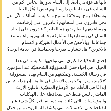
بأنها مَدعوّة هي أيضًا إلى القيام بدورها الخاص. كم من
الشباب في رعايانا ومدارسنا لهم نفس المُثُل العُليا،
وسخاءُ الروح، ومحبّةُ المسيح والكنيسة! أسألكم الآن: هل
نحن قادرون على امتحانهم؟ قادرون على إرشادهم
ومساعدتهم للقيام بدورهم الخاص؟ قادرون على إيجاد
السبل كي يستطيعوا المشاركة بحماسهم ومواهبهم مع
جماعاتنا، وبالأخصّ في الأعمال الخيريّة والاهتمام
بالآخرين؟ هل نتشارك بفرحنا وبحماسنا في خدمة الرب؟
إحدى التحدّيات الكبرى التي تواجهها الكنيسة في هذا
الجيل، هي إحياء حسّ المسؤوليّة الشخصيّة عند المؤمنين
في رسالة الكنيسة، وتمكينهم من القيام بهذه المسؤولية
كتلاميذٍ رسل، وكخميرة الإنجيل في عالمنا. إن هذا يفترض
إبداعًا في التأقلم مع الأوضاع المتغيّرة، ناقلين الإرثَ
الماضي، ليس فقط عبر المحافظة على الهيكليات
والمؤسّسات، التي كانت مفيدة، إنما قبل كلّ شيء عبر
انفتاحنا على الاحتمالات التي يكشفها لنا الروح، ومن خلال