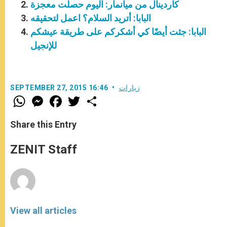
كاردينال من ميانمار: اليوم حصلت معجزة
البابا: أتريد السلام؟ اعمل لتحقيقه
البابا: جئت أيضًا كي أشكركم على طريقة عيشكم
للإنجيل
زيارات
SEPTEMBER 27, 2015 16:46
W
M
F
T
S
h
e
a
w
h
a
s
c
i
a
t
s
e
t
r
Share this Entry
s
e
b
t
e
A
n
o
e
p
g
o
r
ZENIT Staff
p
e
k
r
View all articles