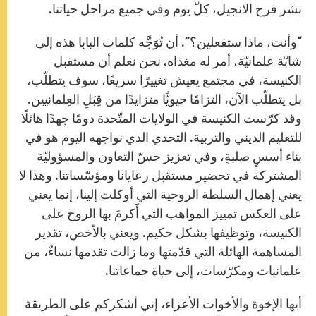
نشر فرح الانجيل، كلّ يوم وفي جميع مراحل حياتنا.
“وأنت، ماذا ستفعلين؟”. أن تُوَجَّه كلمات البابا هذه إلى
شابّة علمانيّة، أمر له مغذاه. نحن نعلم أن مستقبل
الكنيسة، في مجتمع يعيش تغييرًا سريعًا، سوف يتطلّب،
بل يتطلّب الآن، التزامًا حيويًّا متزايدًا من قِبَلِ العِلمانيين.
وقد كرّست الكنيسة في الولايات المتّحدة دومًا جهدًا هائلًا
للتعليم الديني والتربية. التحدي الذي نواجهه اليوم هو في
بناء أسسٍ صلبةٍ، وفي تعزيز حسّ التعاون والمسؤوليّة
المشتركة في تحضير مستقبل رعايانا ومؤسّساتنا. وهذا لا
يعني إهمال السلطة الروحية التي أوكلت إلينا، إنما يعني
على العكس تمييز المواهب التي أَكرمَ بها الروح على
الكنيسة، وتوظيفها بشكل حكيم. ويعني بالأخص، تقدير
المساهمة الهائلة التي قدّمتها وما زالت تقدمها نساءٌ، من
علمانيات ومكرّسات، إلى حياة جماعاتنا.
أيها الإخوة والأخوات الأعزاء، إني أشكركم على الطريقة