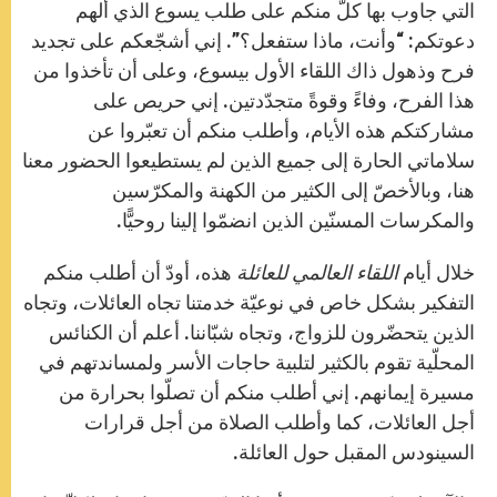
التي جاوب بها كلّ منكم على طلب يسوع الذي ألهم
دعوتكم: “وأنت، ماذا ستفعل؟”. إني أشجّعكم على تجديد
فرح وذهول ذاك اللقاء الأول بيسوع، وعلى أن تأخذوا من
هذا الفرح، وفاءً وقوةً متجدّدتين. إني حريص على
مشاركتكم هذه الأيام، وأطلب منكم أن تعبّروا عن
سلاماتي الحارة إلى جميع الذين لم يستطيعوا الحضور معنا
هنا، وبالأخصّ إلى الكثير من الكهنة والمكرّسين
والمكرسات المسنّين الذين انضمّوا إلينا روحيًّا.
خلال أيام
اللقاء العالمي للعائلة
هذه، أودّ أن أطلب منكم
التفكير بشكل خاص في نوعيّة خدمتنا تجاه العائلات، وتجاه
الذين يتحضّرون للزواج، وتجاه شبّاننا. أعلم أن الكنائس
المحلّية تقوم بالكثير لتلبية حاجات الأسر ولمساندتهم في
مسيرة إيمانهم. إني أطلب منكم أن تصلّوا بحرارة من
أجل العائلات، كما وأطلب الصلاة من أجل قرارات
السينودس المقبل حول العائلة.