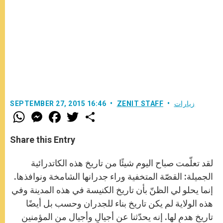
زيارات
ZENIT STAFF
SEPTEMBER 27, 2015 16:46
W
M
F
T
S
h
e
a
w
h
a
s
c
i
a
t
s
e
t
r
Share this Entry
s
e
b
t
e
A
n
o
e
p
g
o
r
لقد تعلّمت صباح اليوم شيئًا من تاريخ هذه الكاتدرائية
p
e
k
r
الجميلة: القصّة المتخفية وراء جدرانها الشامخة ونوافذها.
إنما يحلو لي الظنّ بأن تاريخ الكنيسة في هذه المدينة وفي
هذه الولاية لم يكن تاريخ بناء للجدران وحسب بل أيضًا
تاريخ هدمٍ لها. إنه يحدّثنا عن أجيالٍ وأجيال من المؤمنين