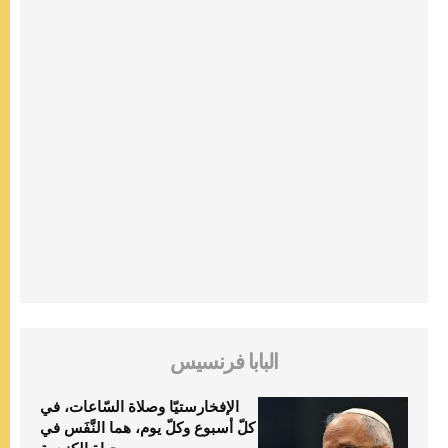
البابا فرنسيس
الإفخارستيّا وصلاة السّاعات، في
كلّ أسبوع وكلّ يوم، هما النَّفَس في