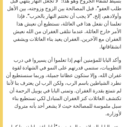
بسيط لشفاء الجروح وهو هذا: “لا تجعل النهار ينتهي قبل
طلب العفو”، قبل المصالحة بين الزوج وزوجته، بين الأهل
وأولادهم، إلخ. “لا يجب أن نختتم النهار بالحرب”. فإذا
تعلمنا أن نفعل هذا في العائلة، نستطيع أن نعيش هذا
الأمر خارج العائلة. عندما نتلقى الغفران من الله نعيش
الغفران مع الآخرين. الغفران يعيد بناء العائلات ويشفي
انشقاقاتها.
وأكد البابا للمؤمنين أنهم إذا تعلموا أن يسيروا في درب
التطويبات، ستنمي قدرتهم على النمو في الشهادة لقوة
غفران الله، وإلا ستكون عظاتنا جميلة، وربما سنستطيع أن
نطرد الشياطين باسم الرب، ولكن الرب لن يعترف بنا لأننا
لم نتمتع بقدرة الغفران. وتمنى البابا في يوبيل الرحمة أن
تكتشف العائلات كنز الغفران المتبادل لكي تستطيع بناء
سبل ملموسة للمصالحة حيث لا يشعر أحد بأنه متروك
لأوزاره.
وختم البابا بالصلاة مع المؤمنين: “أبانا، اغفر لنا ذنوبنا كما