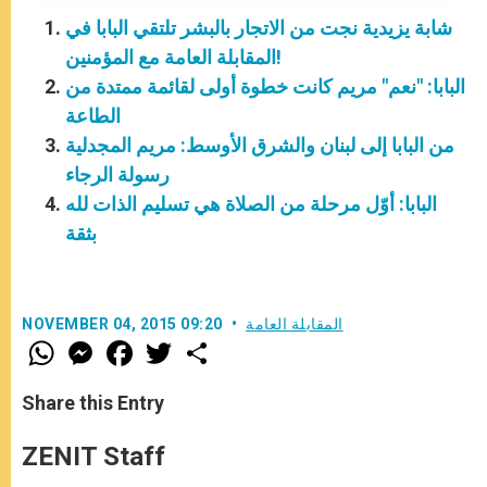
شابة يزيدية نجت من الاتجار بالبشر تلتقي البابا في
المقابلة العامة مع المؤمنين!
البابا: "نعم" مريم كانت خطوة أولى لقائمة ممتدة من
الطاعة
من البابا إلى لبنان والشرق الأوسط: مريم المجدلية
رسولة الرجاء
البابا: أوّل مرحلة من الصلاة هي تسليم الذات لله
بثقة
المقابلة العامة
NOVEMBER 04, 2015 09:20
W
M
F
T
S
h
e
a
w
h
a
s
c
i
a
t
s
e
t
r
Share this Entry
s
e
b
t
e
A
n
o
e
p
g
o
r
ZENIT Staff
p
e
k
r