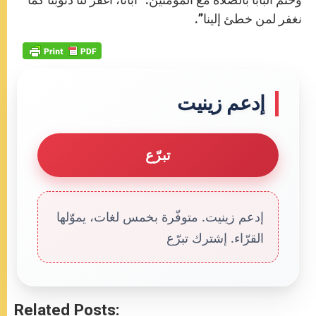
نغفر لمن خطئ إلينا”.
إدعم زينيت
تبرّع
إدعم زينيت. متوفّرة بخمس لغات، يموّلها
القرّاء. إشترك تبرّع
Related Posts: