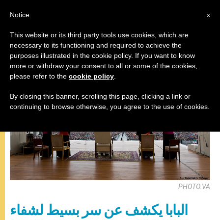
AR
Notice
x
This website or its third party tools use cookies, which are
necessary to its functioning and required to achieve the
المقابلة العامة
purposes illustrated in the cookie policy. If you want to know
more or withdraw your consent to all or some of the cookies,
please refer to the
cookie policy
.
By closing this banner, scrolling this page, clicking a link or
continuing to browse otherwise, you agree to the use of cookies.
PHOTO.VA
البابا يكشف عن سر بسيط لشفاء