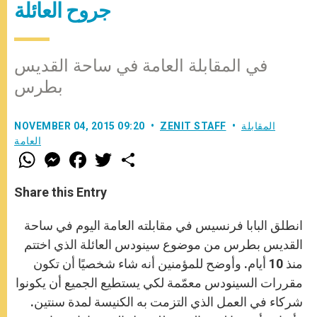
جروح العائلة
في المقابلة العامة في ساحة القديس
بطرس
المقابلة
ZENIT STAFF
NOVEMBER 04, 2015 09:20
العامة
W
M
F
T
S
h
e
a
w
h
a
s
c
i
a
t
s
e
t
r
Share this Entry
s
e
b
t
e
A
n
o
e
p
g
o
r
انطلق البابا فرنسيس في مقابلته العامة اليوم في ساحة
p
e
k
r
القديس بطرس من موضوع سينودس العائلة الذي اختتم
منذ 10 أيام. وأوضح للمؤمنين أنه شاء شخصيًا أن تكون
مقررات السينودس معمّمة لكي يستطيع الجميع أن يكونوا
شركاء في العمل الذي التزمت به الكنيسة لمدة سنتين.