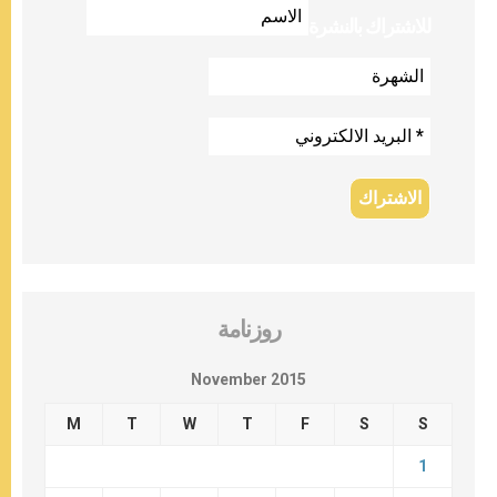
للاشتراك بالنشرة
روزنامة
November 2015
M
T
W
T
F
S
S
1