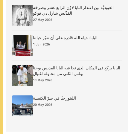
العبوديَّة بين اعتذار البابا لاوُن الرابع عشر وصرخة
القدِّيس شارل دي فوكو
27 May 2026
البابا: حياة الله قادرة على أن تغيّر حياتنا
1 Jun 2026
البابا يركع في المكان الذي نجا فيه البابا القديس يوحنا
بولس الثاني من محاولة اغتيال
13 May 2026
الليتورجيَّا في سرّ الكنيسة
20 May 2026