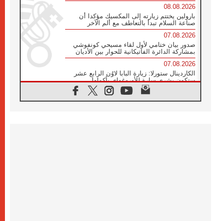
08.08.2026
بارولين يختتم زيارته إلى المكسيك مؤكدا أن
صناعة السلام تبدأ بالتعاطف مع ألم الآخر
07.08.2026
صدور بيان ختامي لأول لقاء مسيحي كونفوشي
بمشاركة الدائرة الفاتيكانية للحوار بين الأديان
07.08.2026
الكاردينال ستورلا: زيارة البابا لاوُن الرابع عشر
ستكون بشرى سارة للأوروغواي بأكملها
07.08.2026
الفاتيكان يعلن برنامج الزيارة الرسولية للبابا لاوُن
الرابع عشر إلى فرنسا
07.08.2026
في الذكرى الـ ٨١ لحادثة هيروشيما الكنيسة في
اليابان تنظم ١٠ أيام للصلاة على نية السلام
07.08.2026
الكنيسة في الأوروغواي: زيارة البابا ستعزز
الإيمان والرجاء
06.08.2026
الاجتماع الشهري للمطارنة الموارنة
06.08.2026
الكاردينال روسي: زيارة البابا لاوُن إلى الأرجنتين
هي تكريم للبابا فرنسيس