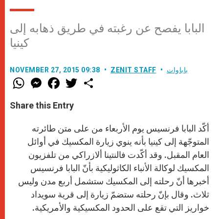
البابا يفصح عن رغبته في طريق ذهابه إلى
كينيا
باباوات
ZENIT STAFF
NOVEMBER 27, 2015 09:38
W
M
F
T
S
h
e
a
w
h
a
s
c
i
a
t
s
e
t
r
Share this Entry
s
e
b
t
e
A
n
o
e
p
g
o
r
أكّد البابا فرنسيس يوم الأربعاء من على متن طائرته
p
e
k
r
المتوجّهة إلى كينيا بأنه ينوي زيارة المكسيك في أوائل
العام المقبل. وقد أكّدت فالنتينا ألازراكي من تلفزيون
المكسيك لوكالة الأنباء الكاثوليكية بأنّ البابا فرنسيس
أخبرها أنّ رحلته إلى المكسيك ستشمل أربع مدن وليس
ثلاث. وقال بإنّ رحلته ستضمّ زيارة إلى قرية سويداد
خواريز التي تقع على الحدود المكسيكية والأمريكية.