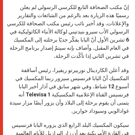
إنّ مكتب الصحافة التابع للكرسي الرسولي لم يعلن
رسميًا هذه الزيارة بعد بالرغم من الشائعات والتقارير
والإعلانات. وقد أخبر نائب رئيس مكتب الصحافة للكرسي
الرسولي الأب سيرو بنيدتيني لوكالة الأنباء الكاثوليكية في
6 تشرين الأول أنّ البابا يفكّر جديًا برحلته إلى المكسيك
في العام المقبل. وأضاف بإنه سيتمّ إصدار برنامج الرحلة
في تشرين الثاني إذا تأكّدت الرحلة.
وقد أعلن الكاردينال نوربيرتو ريفيرا، رئيس أساقفة
المكسيك أنّ البابا فرنسيس سيزور ربما المكسيك في
أسبوع 12 شباط. وفي شهر سابق في آذار أخبر البابا
فرنسيس القناة الإعلامية المكسيكية
Televisa 1
أنه
يتمنى أن يقوم برحلة إلى البلاد وأن يزور أيضًا مزار سيدة
غوادالوبي وسيوداد خواريز.
سيكون المكسيك البلد الرابع الذي يزوره البابا فرنسيس
في القارة الأمريكية بعد أن زار البرازيل للأيام العالمية