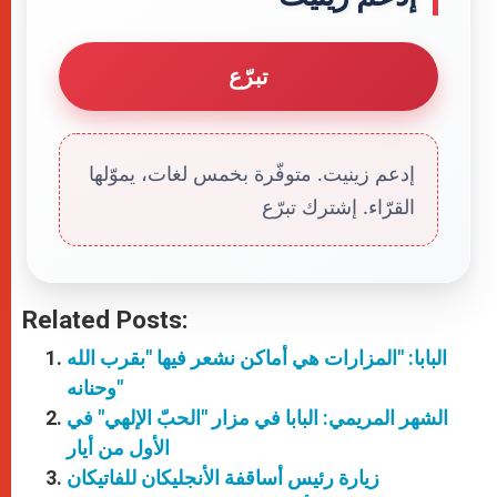
تبرّع
إدعم زينيت. متوفّرة بخمس لغات، يموّلها
القرّاء. إشترك تبرّع
Related Posts:
البابا: "المزارات هي أماكن نشعر فيها "بقرب الله
وحنانه"
الشهر المريمي: البابا في مزار "الحبّ الإلهي" في
الأول من أيار
زيارة رئيس أساقفة الأنجليكان للفاتيكان