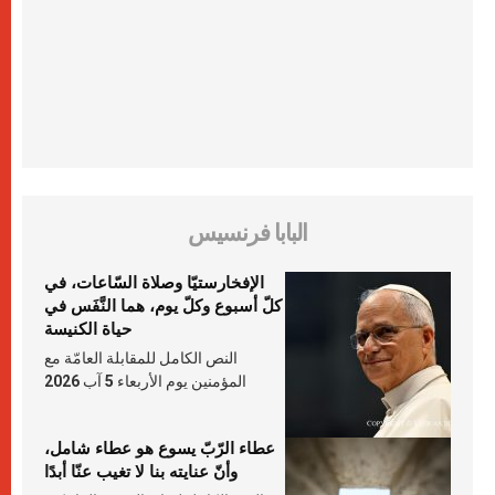
البابا فرنسيس
الإفخارستيّا وصلاة السّاعات، في
كلّ أسبوع وكلّ يوم، هما النَّفَس في
حياة الكنيسة
النص الكامل للمقابلة العامّة مع
المؤمنين يوم الأربعاء 5 آب 2026
عطاء الرّبّ يسوع هو عطاء شامل،
وأنّ عنايته بنا لا تغيب عنّا أبدًا