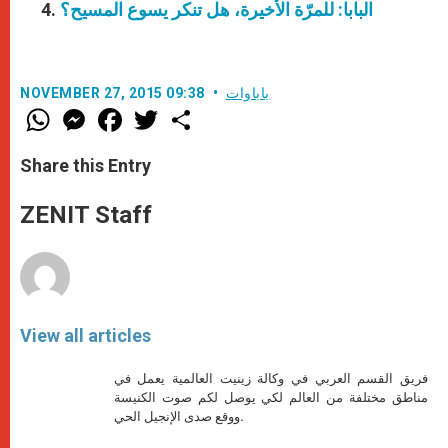
البابا: للمرّة الأخيرة، هل تنكر يسوع المسيح؟
باباوات
NOVEMBER 27, 2015 09:38
W
M
F
T
S
h
e
a
w
h
a
s
c
i
a
t
s
e
t
r
Share this Entry
s
e
b
t
e
A
n
o
e
p
g
o
r
ZENIT Staff
p
e
k
r
View all articles
فريق القسم العربي في وكالة زينيت العالمية يعمل في
مناطق مختلفة من العالم لكي يوصل لكم صوت الكنيسة
ووقع صدى الإنجيل الحي.