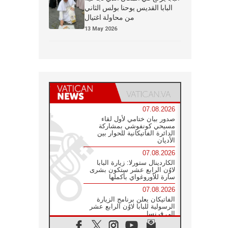
البابا القديس يوحنا بولس الثاني
من محاولة اغتيال
13 May 2026
07.08.2026
صدور بيان ختامي لأول لقاء
مسيحي كونفوشي بمشاركة
الدائرة الفاتيكانية للحوار بين
الأديان
07.08.2026
الكاردينال ستورلا: زيارة البابا
لاوُن الرابع عشر ستكون بشرى
سارة للأوروغواي بأكملها
07.08.2026
الفاتيكان يعلن برنامج الزيارة
الرسولية للبابا لاوُن الرابع عشر
إلى فرنسا
07.08.2026