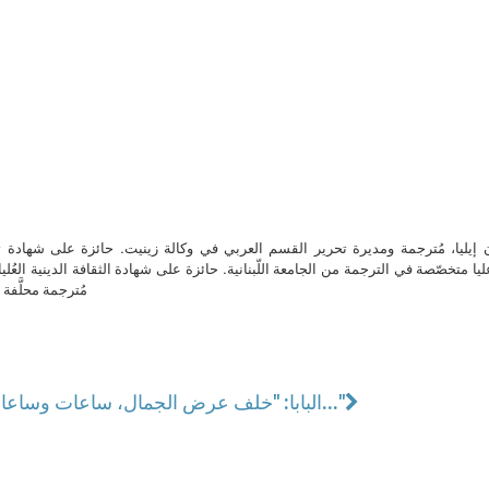
ن إيليا، مُترجمة ومديرة تحرير القسم العربي في وكالة زينيت. حائزة على شهادة 
ا متخصّصة في الترجمة من الجامعة اللّبنانية. حائزة على شهادة الثقافة الدينية العُلي
مُترجمة محلَّفة ل
البابا: "خلف عرض الجمال، ساعات وساعات من التمرين..."