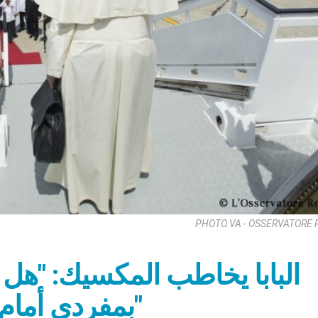
PHOTO.VA - OSSERVATORE
البابا يخاطب المكسيك: "هل
بمفردي أمام صورة سيدة غوادالوبي؟"