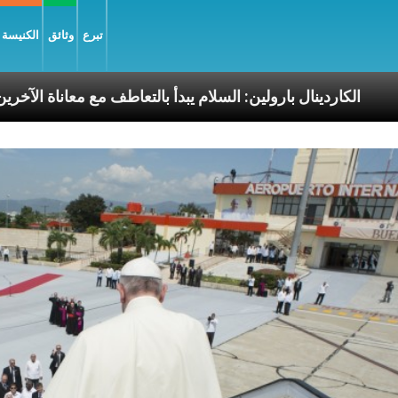
تبرع
وثائق
الكنيسة و
ا الرسوليّة
الكاردينال بارولين: السلام يبدأ بالتعاطف م