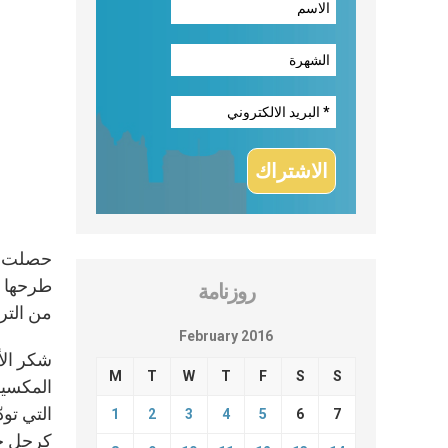
حصلت وك
روزنامة
من التر
February 2016
شكر الأ
M
T
W
T
F
S
S
المكسيك
التي تود
1
2
3
4
5
6
7
كرجل حك