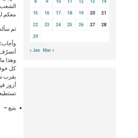
8
9
10
11
12
13
14
الشعب ا
15
16
17
18
19
20
21
معكم لذ
22
23
24
25
26
27
28
ثم سأله
29
وأجاب: 
« Jan
Mar »
أتصرّف ح
وهذا ما 
كل خوف”.
بقرب شعب
أزور في
تستطيعو
يتبع –