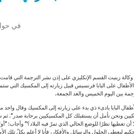
في حوار
الة زينيت القسم الإنكليزي على إذن نشر الترجمة التي قامت بها
جمة بين اليوم الخميس والغد الجمعة.
طفال البابا بادىء ذي بدء على زيارته إلى المكسيك وقال واحد من
يين ونحن نأمل أن يستقبلك كل المكسيكيين برحابة صدر”. ثم س
ّ أن تعطيها نظرًا للوضع الحالي الذي تمرّ فيه البلاد؟” وأجاب: “أول
يم ليعطي الحلول والرسائل والأفكار، فأنا لا أعلم بكلّ تلك ال