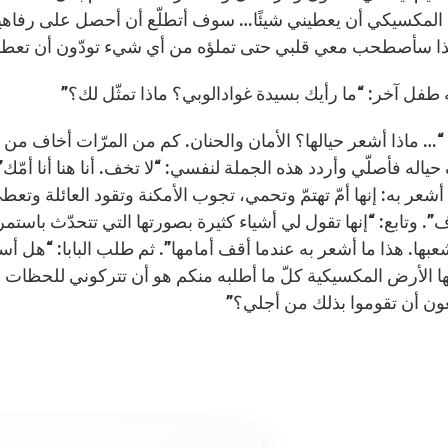
لمكسيكي أن يعطيني شيئًا… سوف أتطلّع أن أحصل على رفاهية ا
ا سأصطحب معي قلبي حتى تملؤه من أي شيء تودّون أن تعطون
 طفل آخر: “ما رأيك بسيدة غوادالوبي؟ ماذا تمثّل لك؟”
“… ماذا أشعر حيالها؟ الأمان والحنان. كم من المرّات أخاف
ياله فأصلّي وأردد هذه الجملة لنفسي: “لا تخف. أنا هنا أنا أمّ
أشعر به: إنها أمّ تهتمّ وتحمي، تجوب الأمكنة وتقود العائلة وتع
 وتابع: “إنها تقول لي أشياء كثيرة بصورتها التي تتحدّث باستمرار
ها. هذا ما أشعر به عندما أقف أمامها”. ثم طلب البابا: “هل أستط
ها الأرض المكسيكية كلّ ما أطلبه منكم هو أن تتركوني للحظات 
ن أن تقوموا بذلك من أجلي؟”