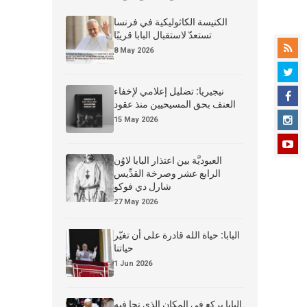
الكنيسة الكاثوليكية في فرنسا
تستعدّ لاستقبال البابا قريبًا
8 May 2026
نيجيريا: تضليل إعلامي لإخفاء
العنف بحق المسيحيين منذ عقود
15 May 2026
العبوديَّة بين اعتذار البابا لاوُن
الرابع عشر وصرخة القدِّيس
شارل دي فوكو
27 May 2026
البابا: حياة الله قادرة على أن تغيّر
حياتنا
1 Jun 2026
البابا يركع في المكان الذي نجا فيه