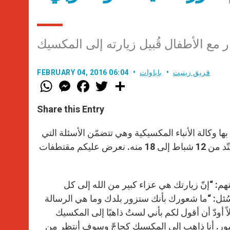
 مع الأطفال قُبيل زيارته إلى المكسيك
فريق زينيت
باباوات
FEBRUARY 04, 2016 06:04
W
M
F
T
S
h
e
a
w
h
a
s
c
i
a
t
s
e
t
r
Share this Entry
s
e
b
t
e
A
n
o
e
p
g
o
r
 وكالة الأنباء المكسيكية وهي تتضمّن الأسئلة التي
p
e
k
طرحها الأطفال على البابا فرنسيس قبيل زيارته إلى المكسيك التي ستمتّد من 12 شباط إلى 18 منه. نعرض عليكم مقتطفات
r
هم: “إنّ زيارتك هي عزاء كبير من الله إلى كل
ُئل: “ما شعورك بأنك ستزور بلدك وما هي الرسالة
اً أودّ أن أقول لكم بأني لستُ ذاهبًا إلى المكسيك
أمور. أنا ذاهب إلى المكسيك كحاجّ وسوف أنتظر من