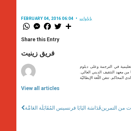
باباوات
FEBRUARY 04, 2016 06:04
W
M
F
T
S
h
e
a
w
h
a
s
c
i
a
t
s
e
t
r
Share this Entry
s
e
b
t
e
A
n
o
e
p
g
o
r
فريق زينيت
p
e
k
r
تعليمية في الترجمة وعلى دبلوم
ا من معهد التثقيف الديني العالي.
دى المحاكم. تتقن اللّغة الإيطاليّة
View all articles
قَدَاسَة البَابَا فرنسيس المُقَابَلَة العَامَّة