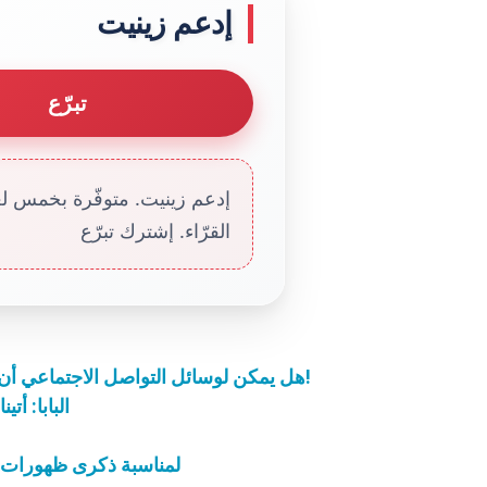
إدعم زينيت
تبرّع
إدعم زينيت. متوفّرة بخمس لغا
القرّاء. إشترك تبرّع
هل يمكن لوسائل التواصل الاجتماعي أن تكون مكانًا للتبشير؟ الجواب مع البابا فرنسيس!
البابا: أت
لمناسبة ذكرى ظهورات فاط