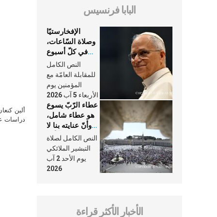
البابا فرنسيس
الإفخارستيّا
وصلاة السّاعات،
في كلّ أسبوع
وكلّ يوم، هما
النص الكامل
النَّفَس في حياة
للمقابلة العامّة مع
الكنيسة
المؤمنين يوم
الأربعاء 5 آب 2026
عطاء الرّبّ يسوع
ألين كنعا
هو عطاء شامل،
دراسات علي
وأنّ عنايته بنا لا
تغيب عنّا أبدًا
النص الكامل لصلاة
التبشير الملائكي
يوم الأحد 2 آب
2026
الأخبار الأكثر قراءة