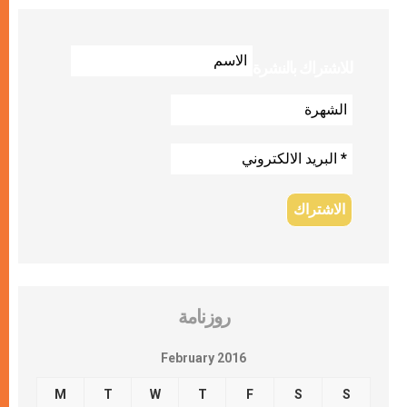
للاشتراك بالنشرة
روزنامة
February 2016
M
T
W
T
F
S
S