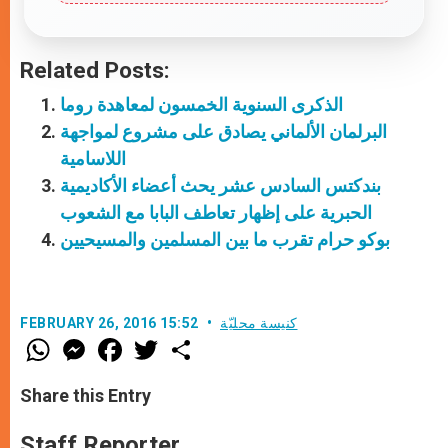
Related Posts:
الذكرى السنوية الخمسون لمعاهدة روما
البرلمان الألماني يصادق على مشروع لمواجهة
اللاسامية
بندكتس السادس عشر يحث أعضاء الأكاديمية
الحبرية على إظهار تعاطف البابا مع الشعوب
بوكو حرام تقرب ما بين المسلمين والمسيحيين
كنيسة محليّة
FEBRUARY 26, 2016 15:52
W
M
F
T
S
h
e
a
w
h
a
s
c
i
a
t
s
e
t
r
Share this Entry
s
e
b
t
e
A
n
o
e
p
g
o
r
Staff Reporter