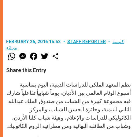
كنيسة
STAFF REPORTER
FEBRUARY 26, 2016 15:52
محليّة
W
M
F
T
S
h
e
a
w
h
a
s
c
i
a
t
s
e
t
r
Share this Entry
s
e
b
t
e
A
n
o
e
p
g
o
r
نظم المعهد الملكي للدراسات الدينية، اليوم بمناسبة
p
e
k
r
أسبوع الوئام العالمي بين الأديان، يوماً شبابياً تفاعلياً شارك
فيه مجموعة كبيرة من الشباب من صندوق الملك عبدالله
الثاني للتنمية، وجائزة الحسن للشباب، والمركز
الكاثوليكي للدراسات والإعلام، وهيئة شباب كلنا الأردن،
وشباب من الطائفة البهائية ومن مطرانية الروم الكاثوليك.