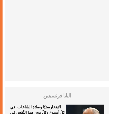
البابا فرنسيس
الإفخارستيّا وصلاة السّاعات، في
كلّ أسبوع وكلّ يوم، هما النَّفَس في