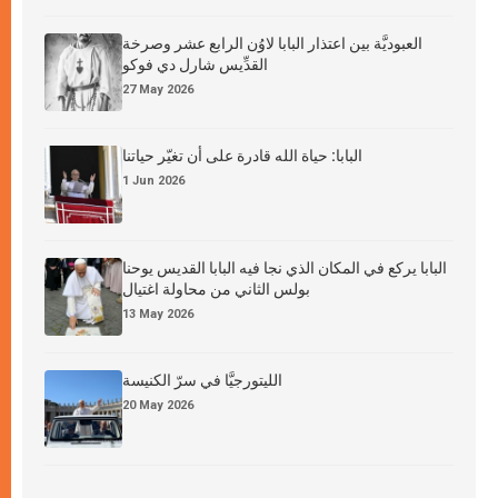
العبوديَّة بين اعتذار البابا لاوُن الرابع عشر وصرخة
القدِّيس شارل دي فوكو
27 May 2026
البابا: حياة الله قادرة على أن تغيّر حياتنا
1 Jun 2026
البابا يركع في المكان الذي نجا فيه البابا القديس يوحنا
بولس الثاني من محاولة اغتيال
13 May 2026
الليتورجيَّا في سرّ الكنيسة
20 May 2026