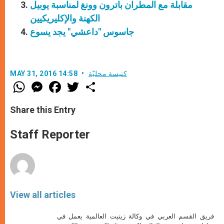
مقابلة مع المطران باترون وونغ لمناسبة يوبيل
الكهنة والإكليريكيين
جاسوس "داعشي" يجد يسوع
كنيسة محليّة
MAY 31, 2016 14:58
W
M
F
T
S
h
e
a
w
h
a
s
c
i
a
t
s
e
t
r
Share this Entry
s
e
b
t
e
A
n
o
e
p
g
o
r
Staff Reporter
p
e
k
r
View all articles
فريق القسم العربي في وكالة زينيت العالمية يعمل في