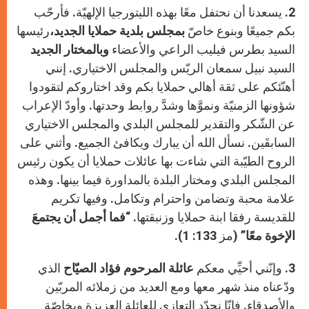
2. يسعدنا أن نحتفل معًا بهذه الليتورجيا الإلهيّة. فأرحّب
بكم جميعًا وبنوع خاصّ
بمجلس بلدية حملايا الجديد،
رئيسها
السيد بطرس فيليب الراعي والأعضاء
وبالمختار الجديد
السيد نبيل سمعان الريّس والمجلس الاختياري. إنني
أهنّئكم على ثقة أهالي حملايا بكم وقد اختاروكم لتقودوا
شؤونها الزمنيّة ونموَّها وشدَّ روابط وحدتها. وأودّ الإعراب
عن الشّكر والتقدير للمجلس البلدي والمجلس الاختياري
السابقَين. نسأل الله أن يبارك ويكافئ الجميع. وأثني على
الروح الطيّبة التي شاءت بها عائلات حملايا أن يكون رئيس
المجلس البلدي ومختار البلدة بالمداورة فيما بينها. وهذه
علامة محبة وتضامن واحترام وتكامل. وفيها تكريم
للقديسة رفقا ابنة حملايا وزنبقتها. “
فما أجمل أن يجتمعَ
الإخوة معًا”
(مز 133: 1).
3. وإنّني أحيِّي معكم
عائلة المرحوم فؤاد الصيّاح
الذي
ودّعناه منذ شهر معها ومع العديد من زملائه المربّين
والأصدقاء. فإنّا نجدّد التعازي للعائلة العزيزة وبخاصّة