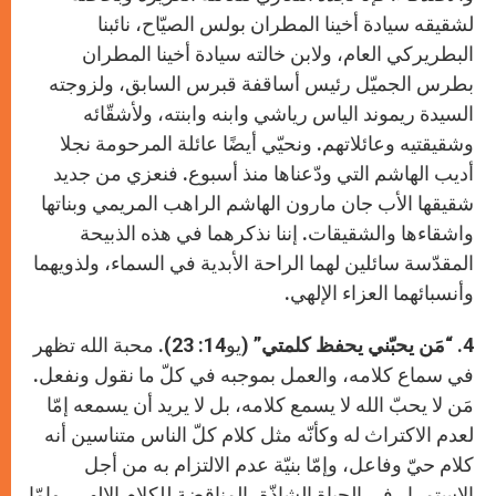
لشقيقه سيادة أخينا المطران بولس الصيّاح، نائبنا
البطريركي العام، ولابن خالته سيادة أخينا المطران
بطرس الجميّل رئيس أساقفة قبرس السابق، ولزوجته
السيدة ريموند الياس رياشي وابنه وابنته، ولأشقّائه
وشقيقتيه وعائلاتهم. ونحيّي أيضًا عائلة المرحومة نجلا
أديب الهاشم التي ودّعناها منذ أسبوع. فنعزي من جديد
شقيقها الأب جان مارون الهاشم الراهب المريمي وبناتها
واشقاءها والشقيقات. إننا نذكرهما في هذه الذبيحة
المقدّسة سائلين لهما الراحة الأبدية في السماء، ولذويهما
وأنسبائهما العزاء الإلهي.
4. “
مَن يحبّني يحفظ كلمتي”
(يو14: 23). محبة الله تظهر
في سماع كلامه، والعمل بموجبه في كلّ ما نقول ونفعل.
مَن لا يحبّ الله لا يسمع كلامه، بل لا يريد أن يسمعه إمّا
لعدم الاكتراث له وكأنّه مثل كلام كلّ الناس متناسين أنه
كلام حيّ وفاعل، وإمّا بنيّة عدم الالتزام به من أجل
الاستمرار في الحياة الشاذّة، المناقِضة للكلام الإلهي، وإمّا