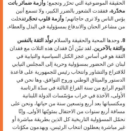
الحقيقة الموضوعية التي تحرّر وتجمع؛
وأزمة ضمائر باتت
مخدّرة،
ففقدت الشعور بالضرر الكبير، ولا تسمع أنين
بؤس الناس ولا ترى حاجاتهم؛
وأزمة قلوب تحجّرت
فخلت
من مشاعر الحنان والاندفاع بمسؤولية في البذل والعطاء.
8. وحدها المحبة والحقيقة والسلام
تولِّد الثقة بالنفس
والثقة بالآخرين.
لقد تبيّن أنّ فقدان هذه الثلاث مع فقدان
الثقة هو في أساس عجز الكتل السياسية والنيابية في
لبنان عن الحضور بمسؤولية وحرية إلى المجلس النيابي
للاقتراع والتشاور وانتخاب رئيس للجمهورية على قاعدة
الدستور والميثاق الوطني وروح التوافق. وها نحن في
اليوم الرابع من سنة الفراغ الثالثة في سدّة الرئاسة
الأولى، الآخذة في خراب مؤسّسات الدولة اللبنانية
ومكتسباتها بعد أربع وتسعين سنة من حياتها، ونحن على
مسافة أربع سنوات من الاحتفال بمئويّتها الأولى. وإنّا
نحمّل المسؤولية التاريخية كل الذين بطريقة مباشرة أو
غير مباشرة يعطلون انتخاب الرئيس، ويهدمون مكوّنات