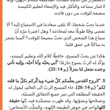
لاعتبار سماعه والتأمّل فيه والإصغاء لتعليم الكنيسة
مضيعة للوقت من دون فائدة.
عندما نحبّ شخصًا، ألا نلقى سعادتنا في الاستماع إليه؟ ألا
نقضي وقتًا طويلًا معه لمحادثته؟ وهل اعتبرنا مرّة أنّ
سماع هذا الشخص الذي نحبّ مضيعةً للوقت؟ ألسنا نشعر
به ساكنًا في عمق قلبنا.
هكذا مَن يحبّ المسيح، حافظًا كلام الله وتعليم كنيسته،
يؤكّد له الربّ يسوع جازمًا: “
أبي يحبّه وأنا أحبّه، وإليه نأتي
وعنده نجعل لنا منزلاً
(
يو 14: 23).
5. “
الروح القدس يعلّمكم كلّ شيء ويذكّركم بكلّ ما قلته
لكم”
(يو 14: 26). جاء المسيح الربّ الى العالم، ليقول له
الحقيقة المطلقة التي تنير جميع الحقائق النسبيّة،
وتصحّحها وتصوّبها، وقد ظهرت متجسِّدة فيه. إنّها
حقيقة
الله
الواحد في جوهر الطبيعة الإلهية، والمثلّث الأشخاص: