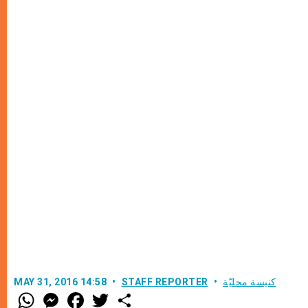
كنيسة محليّة
STAFF REPORTER
MAY 31, 2016 14:58
W
M
F
T
S
h
e
a
w
h