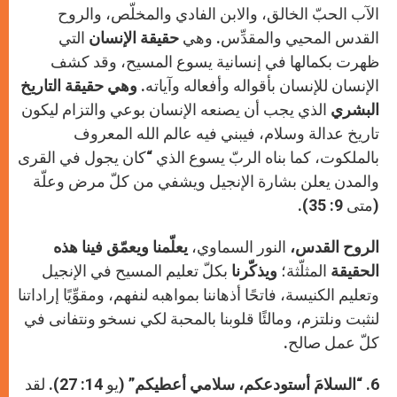
الآب الحبّ الخالق، والابن الفادي والمخلّص، والروح
القدس المحيي والمقدِّس. وهي
حقيقة الإنسان
التي
ظهرت بكمالها في إنسانية يسوع المسيح، وقد كشف
الإنسان للإنسان بأقواله وأفعاله وآياته.
وهي حقيقة التاريخ
البشري
الذي يجب أن يصنعه الإنسان بوعي والتزام ليكون
تاريخ عدالة وسلام، فيبني فيه عالم الله المعروف
بالملكوت، كما بناه الربّ يسوع الذي “كان يجول في القرى
والمدن يعلن بشارة الإنجيل ويشفي من كلّ مرض وعلّة
(متى 9: 35).
الروح القدس،
النور السماوي،
يعلّمنا ويعمّق فينا هذه
الحقيقة
المثلّثة؛
ويذكّرنا
بكلّ تعليم المسيح في الإنجيل
وتعليم الكنيسة، فاتحًا أذهاننا بمواهبه لنفهم، ومقوِّيًا إراداتنا
لنثبت ونلتزم، ومالئًا قلوبنا بالمحبة لكي نسخو ونتفانى في
كلّ عمل صالح.
6. “
السلامَ أستودعكم، سلامي أعطيكم”
(يو 14: 27). لقد