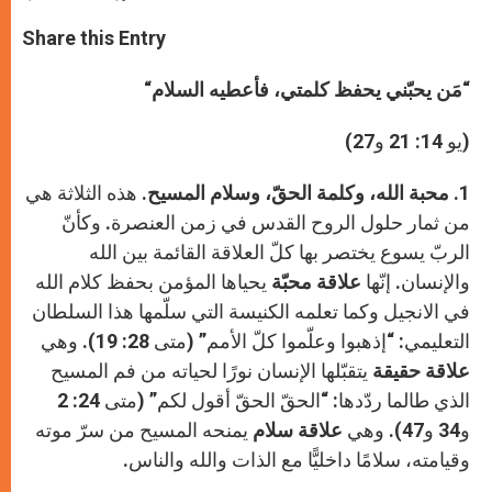
a
s
c
i
a
t
s
e
t
r
Share this Entry
s
e
b
t
e
A
n
o
e
p
g
o
r
“
مَن يحبّني يحفظ كلمتي، فأعطيه السلام
“
p
e
k
r
(يو 14: 21 و27)
1.
محبة الله، وكلمة الحقّ، وسلام المسيح.
هذه الثلاثة هي
من ثمار حلول الروح القدس في زمن العنصرة. وكأنّ
الربّ يسوع يختصر بها كلّ العلاقة القائمة بين الله
والإنسان. إنّها
علاقة محبّة
يحياها المؤمن بحفظ كلام الله
في الانجيل وكما تعلمه الكنيسة التي سلّمها هذا السلطان
التعليمي: “إذهبوا وعلّموا كلّ الأمم” (متى 28: 19). وهي
علاقة حقيقة
يتقبّلها الإنسان نورًا لحياته من فم المسيح
الذي طالما ردّدها: “الحقّ الحقّ أقول لكم” (متى 24: 2
و34 و47). وهي
علاقة سلام
يمنحه المسيح من سرّ موته
وقيامته، سلامًا داخليًّا مع الذات والله والناس.