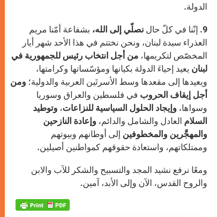
الدولة.
9. إنّنا في كلّ حال
نصلّي إلى الله،
بشفاعة أمّنا مريم
العذراء سيدة لبنان، ونحن نختتم في هذا الأحد شهر أيار
المخصّص لتكريمها،
من أجل انتخاب رئيس للجمهورية في
لبنان
يعيد إحياءَ الدولة بكيانها ومؤسّساتها وكرامتها،
ويعيدها إلى مقعدها وسط الأسرتَين العربية والدولية؛
ومن
أجل إيقاف الحروب
في فلسطين والعراق وسوريا
وسواها،
وإيجاد الحلول السياسية للنزاعات
،
وتوطيد
السلام
العادل والشامل والدائم،
وإعادة النازحين
والمهجَّرين والمخطوفين
إلى أوطانهم وبيوتهم
وممتلكاتهم، واستعادة حقوقهم كمواطنين أصيلين.
ومعًا نرفع نشيد المجد والتسبيح والشكر للآب والابن
والروح القدس، الآن وإلى الأبد، آمين.