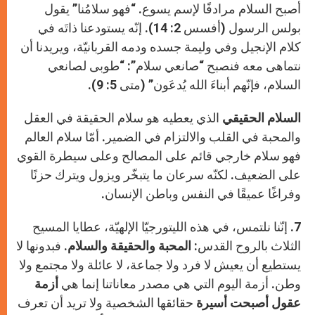
أصبح السلام مرادفًا لإسم يسوع. “فهو سلامُنا” يقول
بولس الرسول (أفسس 2: 14). إنّه يستودعنا ذاتَه في
كلام الإنجيل وفي وليمة جسده ودمه القربانيّة، ويريدنا أن
نتماهى معه فنصبح “صانعي سلام”: “طوبى لصانعي
السلام، فإنّهم أبناءَ الله يُدعَون” (متى 5: 9).
السلام الحقيقي
الذي يعطيه هو سلام الحقيقة في العقل
والمحبة في القلب والالتزام في الضمير. أمّا سلام العالم
فهو سلام خارجي قائم على المصالح وعلى سيطرة القوي
على الضعيف. لكنّه سرعان ما يتبخّر ويزول ويترك حزنًا
وفراغًا عميقًا في النفس وباطن الإنسان.
7. إنّنا نلتمس، في هذه الليتورجيّا الإلهيّة، عطايا المسيح
الثلاث بالروح القدس:
المحبة والحقيقة والسلام.
فبدونها لا
يستطيع أن يعيش لا فرد ولا جماعة، لا عائلة ولا مجتمع ولا
وطن. أزمة اليوم التي هي مصدر معاناتنا إنما هي
أزمة
عقول أصبحت أسيرة
حقائقها الشخصية ولا تريد أن تعرف