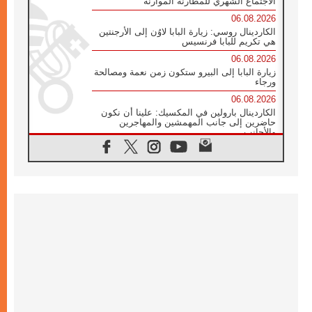
الاجتماع الشهري للمطارنة الموارنة
06.08.2026
الكاردينال روسي: زيارة البابا لاوُن إلى الأرجنتين
هي تكريم للبابا فرنسيس
06.08.2026
زيارة البابا إلى البيرو ستكون زمن نعمة ومصالحة
ورجاء
06.08.2026
الكاردينال بارولين في المكسيك: علينا أن نكون
حاضرين إلى جانب المهمشين والمهاجرين
والأجانب
06.08.2026
البابا لاوُن الرابع عشر للشباب في أسيزي:
"أوروبا والعالم يبحثان اليوم عن قديسين جُدد
فيكم"
06.08.2026
البابا في أسيزي يتحدث إلى الشباب المشاركين
في لقاء الشباب الفرنسيسكاني
06.08.2026
البابا لاوُن الرابع عشر يبرق معزيا بوفاة
الكاردينال جوليو دوارتي لانغا
05.08.2026
في مقابلته العامة مع المؤمنين البابا لاوُن الرابع
عشر يواصل الحديث عن الدستور في الليتورجيا