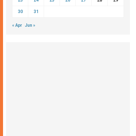
30
31
« Apr
Jun »