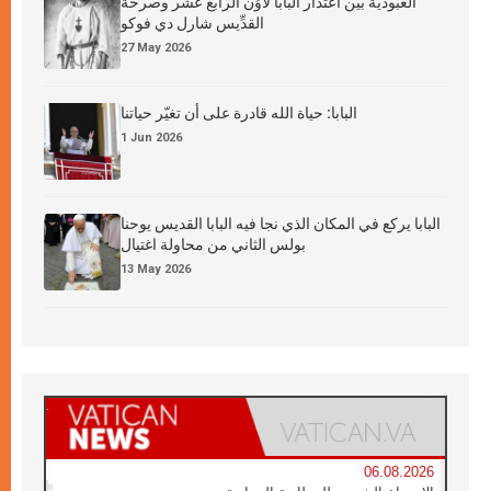
العبوديَّة بين اعتذار البابا لاوُن الرابع عشر وصرخة
القدِّيس شارل دي فوكو
27 May 2026
البابا: حياة الله قادرة على أن تغيّر حياتنا
1 Jun 2026
البابا يركع في المكان الذي نجا فيه البابا القديس يوحنا
بولس الثاني من محاولة اغتيال
13 May 2026
06.08.2026