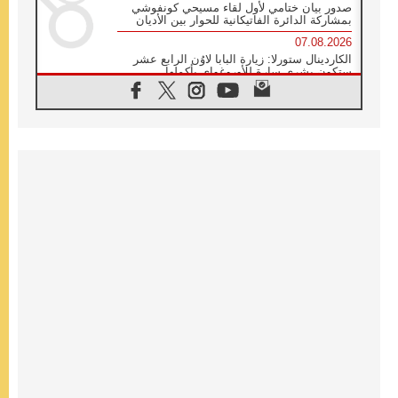
صدور بيان ختامي لأول لقاء مسيحي كونفوشي
بمشاركة الدائرة الفاتيكانية للحوار بين الأديان
07.08.2026
الكاردينال ستورلا: زيارة البابا لاوُن الرابع عشر
ستكون بشرى سارة للأوروغواي بأكملها
07.08.2026
الفاتيكان يعلن برنامج الزيارة الرسولية للبابا لاوُن
الرابع عشر إلى فرنسا
07.08.2026
في الذكرى الـ ٨١ لحادثة هيروشيما الكنيسة في
اليابان تنظم ١٠ أيام للصلاة على نية السلام
07.08.2026
الكنيسة في الأوروغواي: زيارة البابا ستعزز
الإيمان والرجاء
06.08.2026
الاجتماع الشهري للمطارنة الموارنة
06.08.2026
الكاردينال روسي: زيارة البابا لاوُن إلى الأرجنتين
هي تكريم للبابا فرنسيس
06.08.2026
زيارة البابا إلى البيرو ستكون زمن نعمة ومصالحة
ورجاء