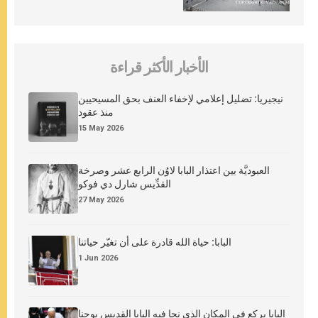
الأخبار الأكثر قراءة
نيجيريا: تضليل إعلامي لإخفاء العنف بحق المسيحيين
منذ عقود
15 May 2026
العبوديَّة بين اعتذار البابا لاوُن الرابع عشر وصرخة
القدِّيس شارل دي فوكو
27 May 2026
البابا: حياة الله قادرة على أن تغيّر حياتنا
1 Jun 2026
البابا يركع في المكان الذي نجا فيه البابا القديس يوحنا