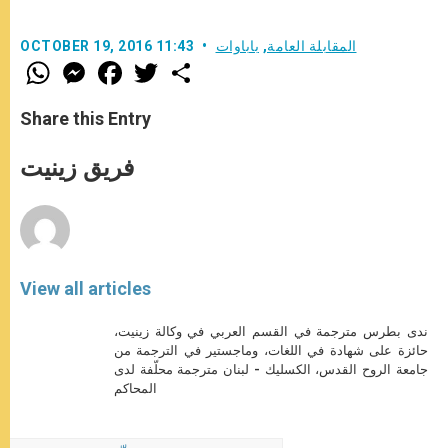
المقابلة العامة
,
باباوات
OCTOBER 19, 2016 11:43
W
M
F
T
S
h
e
a
w
h
a
s
c
i
a
t
s
e
t
r
Share this Entry
s
e
b
t
e
A
n
o
e
p
g
o
r
فريق زينيت
p
e
k
r
View all articles
ندى بطرس مترجمة في القسم العربي في وكالة زينيت،
حائزة على شهادة في اللغات، وماجستير في الترجمة من
جامعة الروح القدس، الكسليك - لبنان مترجمة محلّفة لدى
المحاكم