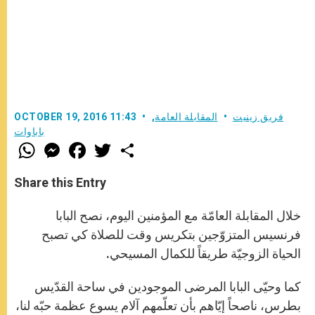
فريق زينيت
المقابلة العامة
,
OCTOBER 19, 2016 11:43
باباوات
W
M
F
T
S
h
e
a
w
h
a
s
c
i
a
t
s
e
t
r
Share this Entry
s
e
b
t
e
A
n
o
e
p
g
o
r
خلال المقابلة العامّة مع المؤمنين اليوم، نصح البابا
p
e
k
r
فرنسيس المتزوّجين بتكريس وقت للصلاة كي تصبح
الحياة الزوجيّة طريقاً للكمال المسيحي.
كما وحيّى البابا المرضى الموجودين في ساحة القدّيس
بطرس، ناصحاً إيّاهم بأن تعلّمهم آلام يسوع عظمة حبّه لنا،