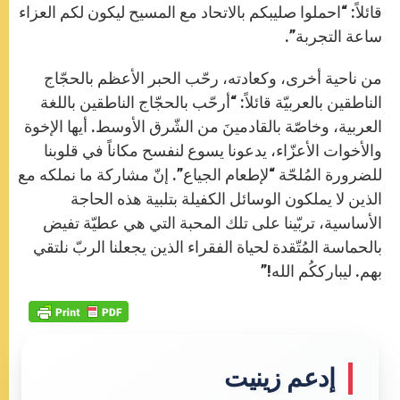
قائلاً: “احملوا صليبكم بالاتحاد مع المسيح ليكون لكم العزاء
ساعة التجربة”.
من ناحية أخرى، وكعادته، رحّب الحبر الأعظم بالحجّاج
الناطقين بالعربيّة قائلاً: “أرحّب بالحجّاج الناطقین باللغة
العربیة، وخاصّة بالقادمینَ من الشّرق الأوسط. أيها الإخوة
والأخوات الأعزّاء، یدعونا یسوع لنفسح مكاناً في قلوبنا
للضرورة المُلحّة “لإطعام الجیاع”. إنّ مشاركة ما نملكه مع
الذین لا یملكون الوسائل الكفیلة بتلبیة هذه الحاجة
الأساسیة، تربّینا على تلك المحبة التي هي عطیّة تفیض
بالحماسة المُتّقدة لحیاة الفقراء الذین یجعلنا الربّ نلتقي
بهم. لیبارككُم الله!”
إدعم زينيت