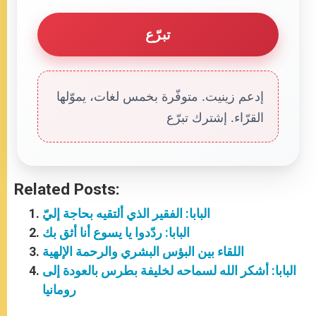
تبرّع
إدعم زينيت. متوفّرة بخمس لغات، يموّلها
القرّاء. إشترك تبرّع
Related Posts:
البابا: الفقير الذي ألتقيه بحاجة إليّ
البابا: ردّدوا يا يسوع أنا أثق بك
اللقاء بين البؤس البشري والرحمة الإلهية
البابا: أشكر الله لسماحه لخليفة بطرس بالعودة إلى
رومانيا