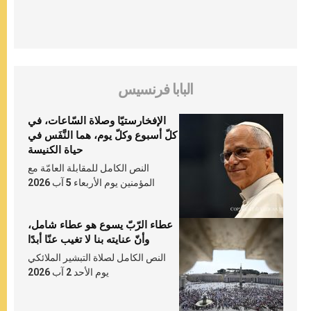
البابا فرنسيس
الإفخارستيّا وصلاة السّاعات، في
كلّ أسبوع وكلّ يوم، هما النَّفَس في
حياة الكنيسة
النص الكامل للمقابلة العامّة مع
المؤمنين يوم الأربعاء 5 آب 2026
عطاء الرّبّ يسوع هو عطاء شامل،
وأنّ عنايته بنا لا تغيب عنّا أبدًا
النص الكامل لصلاة التبشير الملائكي
يوم الأحد 2 آب 2026