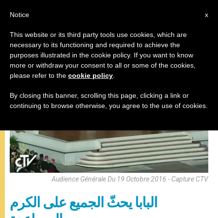
AR
Notice
x
This website or its third party tools use cookies, which are
necessary to its functioning and required to achieve the
,
المقابلة العامة
باباوات
purposes illustrated in the cookie policy. If you want to know
more or withdraw your consent to all or some of the cookies,
please refer to the
cookie policy
.
By closing this banner, scrolling this page, clicking a link or
continuing to browse otherwise, you agree to the use of cookies.
Audience Générale Du 19 Octobre 2016 - Capture CTV
البابا يحثّ الجميع على الكرم