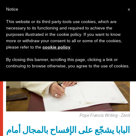
AR
Notice
x
This website or its third party tools use cookies, which are
necessary to its functioning and required to achieve the
باباوات
purposes illustrated in the cookie policy. If you want to know
more or withdraw your consent to all or some of the cookies,
please refer to the
cookie policy
.
By closing this banner, scrolling this page, clicking a link or
continuing to browse otherwise, you agree to the use of cookies.
Pope Francis Writing - Zenit
البابا يشجّع على الإفساح بالمجال أمام