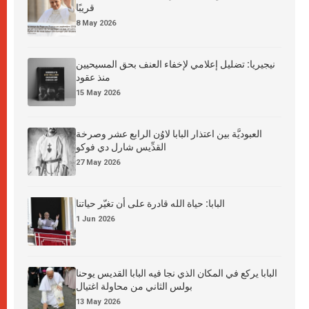
قريبًا
8 May 2026
نيجيريا: تضليل إعلامي لإخفاء العنف بحق المسيحيين
منذ عقود
15 May 2026
العبوديَّة بين اعتذار البابا لاوُن الرابع عشر وصرخة
القدِّيس شارل دي فوكو
27 May 2026
البابا: حياة الله قادرة على أن تغيّر حياتنا
1 Jun 2026
البابا يركع في المكان الذي نجا فيه البابا القديس يوحنا
بولس الثاني من محاولة اغتيال
13 May 2026