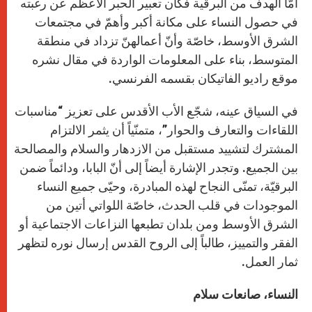
أمّا الهدف من البرقية فكان تعبير الحبر الأعظم عن رغبته
في حصول النساء على مكانة أكبر وأهمّ في مجتمعات
الشرق الأوسط، خاصّة وأنّ أعمالهنّ تزداد في منطقة
المتوسط، بناء على المعلومات الواردة في مقال نشره
موقع راديو الفاتيكان بقسمه الفرنسي.
في السياق عينه، شجّع الأب الأقدس على تعزيز “مناسبات
اللقاءات والتعارف والحوار”، متمنّياً أن يثمر الالتزام
المشترك لتشييد مستقبل من الازدهار والسلام والمصالحة
بين الجميع. وتجدر الإشارة أيضاً إلى أنّ البابا، ودائماً ضمن
البرقيّة، تمنّى النجاح لهذه المبادرة، وحيّى جميع النساء
الموجودات في قلب الحدث، خاصّة اللواتي أتين من
الشرق الأوسط ومن بلدان تطبعها النزاعات الاجتماعية أو
الفقر والتمييز، طالباً إلى الروح القدس إرسال نوره لتظهر
ثمار العمل.
النساء، صانعات سلام