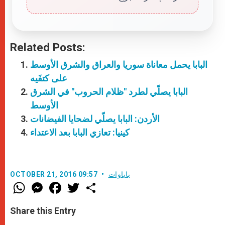
Related Posts:
البابا يحمل معاناة سوريا والعراق والشرق الأوسط
على كتفَيه
البابا يصلّي لطرد "ظلام الحروب" في الشرق
الأوسط
الأردن: البابا يصلّي لضحايا الفيضانات
كينيا: تعازي البابا بعد الاعتداء
باباوات
OCTOBER 21, 2016 09:57
W
M
F
T
S
h
e
a
w
h
a
s
c
i
a
t
s
e
t
r
Share this Entry
s
e
b
t
e
A
n
o
e