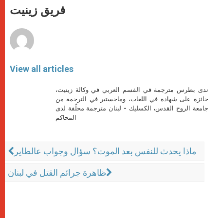
p
g
o
r
فريق زينيت
p
e
k
r
View all articles
ندى بطرس مترجمة في القسم العربي في وكالة زينيت،
حائزة على شهادة في اللغات، وماجستير في الترجمة من
جامعة الروح القدس، الكسليك - لبنان مترجمة محلّفة لدى
المحاكم
ماذا يحدث للنفس بعد الموت؟ سؤال وجواب عالطاير
ظاهرة جرائم القتل في لبنان