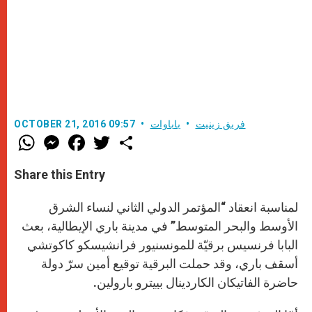
فريق زينيت
باباوات
OCTOBER 21, 2016 09:57
W
M
F
T
S
h
e
a
w
h
a
s
c
i
a
t
s
e
t
r
Share this Entry
s
e
b
t
e
A
n
o
e
p
g
o
r
لمناسبة انعقاد “المؤتمر الدولي الثاني لنساء الشرق
p
e
k
r
الأوسط والبحر المتوسط” في مدينة باري الإيطالية، بعث
البابا فرنسيس برقيّة للمونسنيور فرانشيسكو كاكوتشي
أسقف باري، وقد حملت البرقية توقيع أمين سرّ دولة
حاضرة الفاتيكان الكاردينال بييترو بارولين.