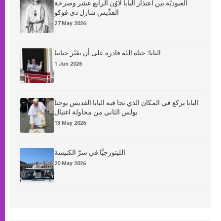
العبوديَّة بين اعتذار البابا لاوُن الرابع عشر وصرخة
القدِّيس شارل دي فوكو
27 May 2026
البابا: حياة الله قادرة على أن تغيّر حياتنا
1 Jun 2026
البابا يركع في المكان الذي نجا فيه البابا القديس يوحنا
بولس الثاني من محاولة اغتيال
13 May 2026
الليتورجيَّا في سرّ الكنيسة
20 May 2026