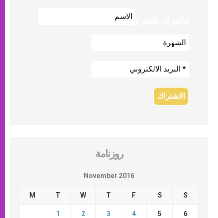
للاشتراك بالنشرة
روزنامة
November 2016
M
T
W
T
F
S
S
1
2
3
4
5
6