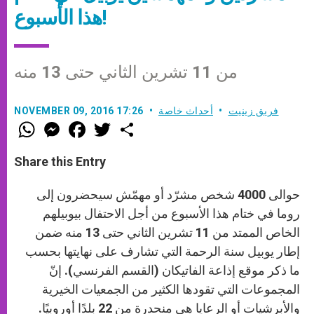
هذا الأسبوع!
من 11 تشرين الثاني حتى 13 منه
فريق زينيت
أحداث خاصة
NOVEMBER 09, 2016 17:26
W
M
F
T
S
h
e
a
w
h
a
s
c
i
a
t
s
e
t
r
Share this Entry
s
e
b
t
e
A
n
o
e
p
g
o
r
حوالى 4000 شخص مشرّد أو مهمّش سيحضرون إلى
p
e
k
r
روما في ختام هذا الأسبوع من أجل الاحتفال بيوبيلهم
الخاص الممتد من 11 تشرين الثاني حتى 13 منه ضمن
إطار يوبيل سنة الرحمة التي تشارف على نهايتها بحسب
ما ذكر موقع إذاعة الفاتيكان (القسم الفرنسي). إنّ
المجموعات التي تقودها الكثير من الجمعيات الخيرية
والأبرشيات أو الرعايا هي منحدرة من 22 بلدًا أوروبيًا.