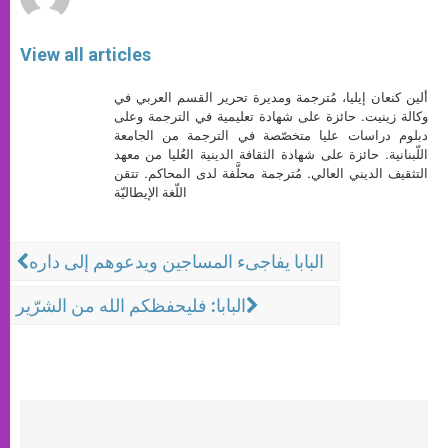
View all articles
ألين كنعان إيليا، مُترجمة ومديرة تحرير القسم العربي في
وكالة زينيت. حائزة على شهادة تعليمية في الترجمة وعلى
دبلوم دراسات عليا متخصّصة في الترجمة من الجامعة
اللّبنانية. حائزة على شهادة الثقافة الدينية العُليا من معهد
التثقيف الديني العالي. مُترجمة محلَّفة لدى المحاكم. تتقن
اللّغة الإيطاليّة
البابا يفاجىء المساجين ويدعوهم إلى داره
البابا: فليحفظكم الله من الشرّير