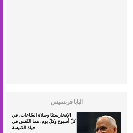
البابا فرنسيس
الإفخارستيّا وصلاة السّاعات، في
كلّ أسبوع وكلّ يوم، هما النَّفَس في
حياة الكنيسة