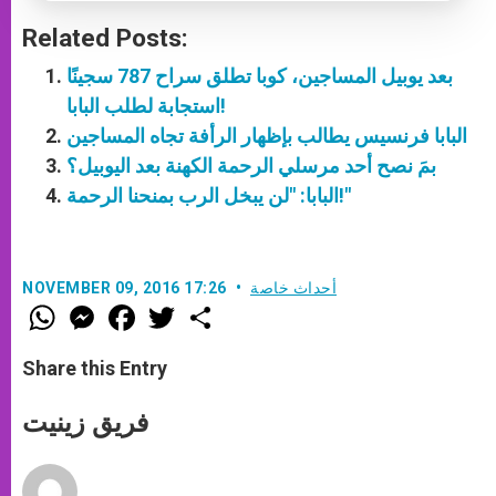
Related Posts:
بعد يوبيل المساجين، كوبا تطلق سراح 787 سجينًا
استجابة لطلب البابا!
البابا فرنسيس يطالب بإظهار الرأفة تجاه المساجين
بمَ نصح أحد مرسلي الرحمة الكهنة بعد اليوبيل؟
البابا: "لن يبخل الرب بمنحنا الرحمة!"
أحداث خاصة
NOVEMBER 09, 2016 17:26
W
M
F
T
S
h
e
a
w
h
a
s
c
i
a
t
s
e
t
r
Share this Entry
s
e
b
t
e
A
n
o
e
p
g
o
r
فريق زينيت
p
e
k
r