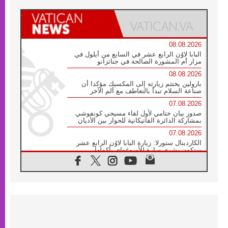
08.08.2026
البابا لاوُن الرابع عشر في السابع من أيلول في
مزار أم المشورة الصالحة في جناتزانو
08.08.2026
بارولين يختتم زيارته إلى المكسيك مؤكدا أن
صناعة السلام تبدأ بالتعاطف مع ألم الآخر
07.08.2026
صدور بيان ختامي لأول لقاء مسيحي كونفوشي
بمشاركة الدائرة الفاتيكانية للحوار بين الأديان
07.08.2026
الكاردينال ستورلا: زيارة البابا لاوُن الرابع عشر
ستكون بشرى سارة للأوروغواي بأكملها
07.08.2026
الفاتيكان يعلن برنامج الزيارة الرسولية للبابا لاوُن
الرابع عشر إلى فرنسا
07.08.2026
في الذكرى الـ ٨١ لحادثة هيروشيما الكنيسة في
اليابان تنظم ١٠ أيام للصلاة على نية السلام
07.08.2026