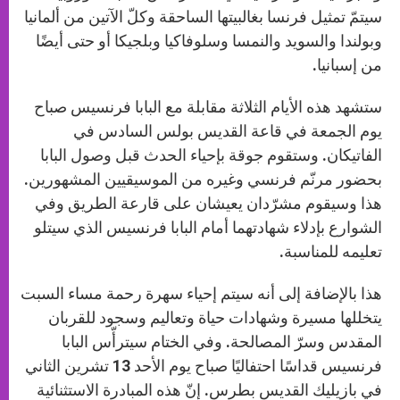
سيتمّ تمثيل فرنسا بغالبيتها الساحقة وكلّ الآتين من ألمانيا
وبولندا والسويد والنمسا وسلوفاكيا وبلجيكا أو حتى أيضًا
من إسبانيا.
ستشهد هذه الأيام الثلاثة مقابلة مع البابا فرنسيس صباح
يوم الجمعة في قاعة القديس بولس السادس في
الفاتيكان. وستقوم جوقة بإحياء الحدث قبل وصول البابا
بحضور مرنّم فرنسي وغيره من الموسيقيين المشهورين.
هذا وسيقوم مشرّدان يعيشان على قارعة الطريق وفي
الشوارع بإدلاء شهادتهما أمام البابا فرنسيس الذي سيتلو
تعليمه للمناسبة.
هذا بالإضافة إلى أنه سيتم إحياء سهرة رحمة مساء السبت
يتخللها مسيرة وشهادات حياة وتعاليم وسجود للقربان
المقدس وسرّ المصالحة. وفي الختام سيترأّس البابا
فرنسيس قداسًا احتفاليًا صباح يوم الأحد 13 تشرين الثاني
في بازيليك القديس بطرس. إنّ هذه المبادرة الاستثنائية