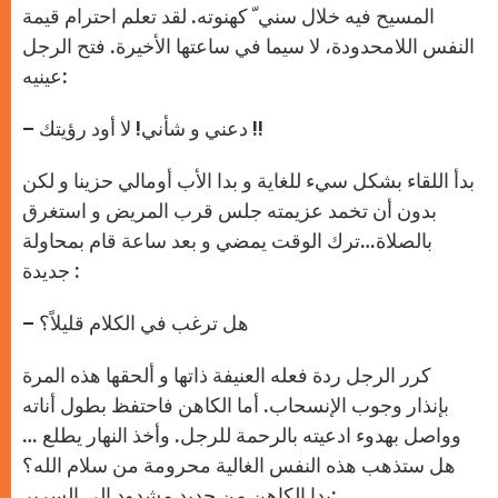
المسيح فيه خلال سني ّ كهنوته. لقد تعلم احترام قيمة
النفس اللامحدودة، لا سيما في ساعتها الأخيرة. فتح الرجل
عينيه:
– دعني و شأني! لا أود رؤيتك !!
بدأ اللقاء بشكل سيء للغاية و بدا الأب أومالي حزينا و لكن
بدون أن تخمد عزيمته جلس قرب المريض و استغرق
بالصلاة…ترك الوقت يمضي و بعد ساعة قام بمحاولة
جديدة :
– هل ترغب في الكلام قليلاً؟
كرر الرجل ردة فعله العنيفة ذاتها و ألحقها هذه المرة
بإنذار وجوب الإنسحاب. أما الكاهن فاحتفظ بطول أناته
وواصل بهدوء ادعيته بالرحمة للرجل. وأخذ النهار يطلع …
هل ستذهب هذه النفس الغالية محرومة من سلام الله؟
بدا الكاهن من جديد مشدود الى السرير: