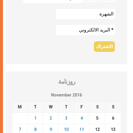
للاشتراك بالنشرة
روزنامة
November 2016
M
T
W
T
F
S
S
1
2
3
4
5
6
7
8
9
10
11
12
13