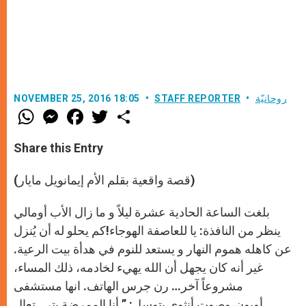
روحانيّة
STAFF REPORTER
NOVEMBER 25, 2016 18:05
W
M
F
T
S
h
e
a
w
h
a
s
c
i
a
t
s
e
t
r
Share this Entry
s
e
b
t
e
A
n
o
e
p
g
o
r
(قصة واقعية بقلم الأم إيمانويل مايار)
p
e
k
r
بلغت الساعة الحادية عشرة ليلاً و ما زال الأب أومالي
ينظر من النافذة: يا للعاصفة الهوجاء!كم يحلو له أن يُنزل
عن كاهله هموم النهار و يستعد للنوم في هدأة بيت الرعية.
غير أنه كان يجهل أن الله يهيء لخادمه، ذلك المساء،
مشروعاً آخر… رن جرس الهاتف. انها مستشفى
أوبون،وصوت أنثوي يتوسل: ” أنا الممرضة بتي. تعال