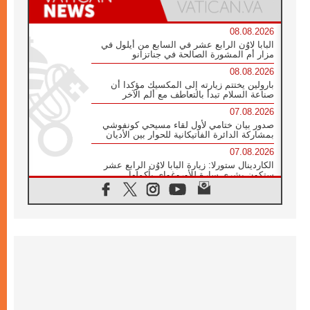
08.08.2026
البابا لاوُن الرابع عشر في السابع من أيلول في
مزار أم المشورة الصالحة في جناتزانو
08.08.2026
بارولين يختتم زيارته إلى المكسيك مؤكدا أن
صناعة السلام تبدأ بالتعاطف مع ألم الآخر
07.08.2026
صدور بيان ختامي لأول لقاء مسيحي كونفوشي
بمشاركة الدائرة الفاتيكانية للحوار بين الأديان
07.08.2026
الكاردينال ستورلا: زيارة البابا لاوُن الرابع عشر
ستكون بشرى سارة للأوروغواي بأكملها
07.08.2026
الفاتيكان يعلن برنامج الزيارة الرسولية للبابا لاوُن
الرابع عشر إلى فرنسا
07.08.2026
في الذكرى الـ ٨١ لحادثة هيروشيما الكنيسة في
اليابان تنظم ١٠ أيام للصلاة على نية السلام
07.08.2026
الكنيسة في الأوروغواي: زيارة البابا ستعزز
الإيمان والرجاء