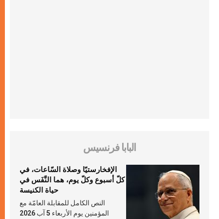
البابا فرنسيس
الإفخارستيّا وصلاة السّاعات، في
كلّ أسبوع وكلّ يوم، هما النَّفَس في
حياة الكنيسة
النص الكامل للمقابلة العامّة مع
المؤمنين يوم الأربعاء 5 آب 2026