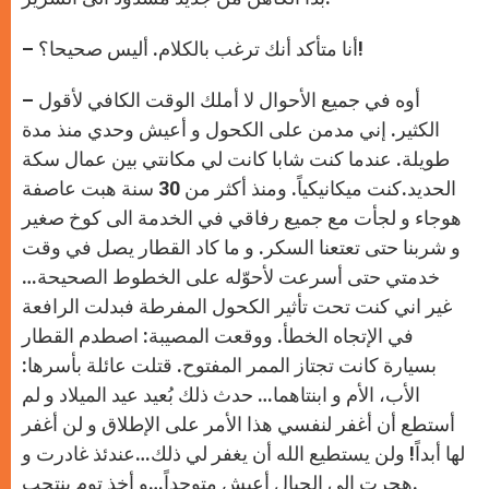
– أنا متأكد أنك ترغب بالكلام. أليس صحيحا؟!
– أوه في جميع الأحوال لا أملك الوقت الكافي لأقول
الكثير. إني مدمن على الكحول و أعيش وحدي منذ مدة
طويلة. عندما كنت شابا كانت لي مكانتي بين عمال سكة
الحديد.كنت ميكانيكياً. ومنذ أكثر من 30 سنة هبت عاصفة
هوجاء و لجأت مع جميع رفاقي في الخدمة الى كوخ صغير
و شربنا حتى تعتعنا السكر. و ما كاد القطار يصل في وقت
خدمتي حتى أسرعت لأحوّله على الخطوط الصحيحة…
غير اني كنت تحت تأثير الكحول المفرطة فبدلت الرافعة
في الإتجاه الخطأ. ووقعت المصيبة: اصطدم القطار
بسيارة كانت تجتاز الممر المفتوح. قتلت عائلة بأسرها:
الأب، الأم و ابنتاهما… حدث ذلك بُعيد عيد الميلاد و لم
أستطع أن أغفر لنفسي هذا الأمر على الإطلاق و لن أغفر
لها أبداً! ولن يستطيع الله أن يغفر لي ذلك…عندئذ غادرت و
هجرت الى الجبال أعيش متوحداً…و أخذ توم ينتحب.