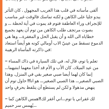
ألقى مأساته في قلب هذا الغريب المجهول . كان التأثر
يبدو جليا على الكاهن و لكنه تماسك فالوقت غير مناسب
للإنجراف وراء العاطفة فتوم قد يموت في أية لحظة … و
بصوت مرتجف طلب الكاهن من توم أن يعهد بجميع
خطاياه الى الله و أن يقبل الحل و المغفرة… وها هي
الدموع تسقط من عينيّ الاب أومالي كونه هو أيضاً استعاد
في ذاكرته المأساة الرهيبة:
– تعلم يا توم، قال له، في تلك السيارة في ذاك المساء
من عيد الميلاد، كان الأب و الأم قد أخذا معهما ابنتيهما…
إنما كان لهما أيضا صبي صغير بقي في المنزل. وهذا
الصبي الصغير… هذا الصبي الصغير… هو انا!! حاول توم أن
ينهض مذهولا و لكن لم يستطع أن يتلفظ بحرفٍ واحد
– لك غفراني يا توم…اني أغفر لك!!همس الكاهن كما
يُهمس سر حميم…