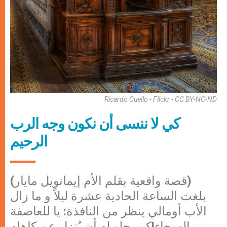
Ricardo Cuello - Flickr - CC BY-NC-ND
كي لا ننسى أن نكون وجه الرب
الرحيم
(قصة واقعية بقلم الأم إيمانويل مايار)
بلغت الساعة الحادية عشرة ليلاً و ما زال
الأب أومالي ينظر من النافذة: يا للعاصفة
الهوجاء!كم يحلو له أن يُنزل عن كاهله