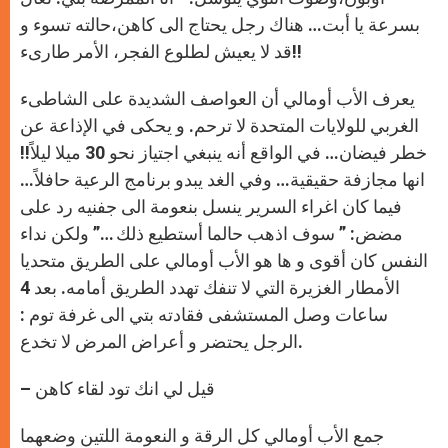
بسرعة يا أبت… هناك رجل يحتاج الى كاهن،حالته تسوء و
قد لا يعيش لطلوع الفجر، الأمر طارىء!!
يعرف الأب أومالي أن العواصف الشديدة على الشاطىء
الغربي للولايات المتحدة لا ترحم. و يحكى في الإذاعة عن
خطر فيضان… في الواقع أنه ينبغي اجتياز نحو 30 ميلا ليلاً!!
انها مجازفة حقيقية… وفي الغد يبدو برنامج الرعية حافلاً…
فيما كان اغراء السرير ينسل بنعومة الى جفنيه رد على
مضض: ” سوف اذهب حالما أستطيع ذلك …” ولكن نداء
النفس كان أقوى و ها هو الأب أومالي على الطريق متحديا
الأمطار الغزيرة التي لا تنفك تهدد الطريق أمامه. بعد 4
ساعات وصل المستشفى فقادته بتي الى غرفة توم :
الرجل يحتضر و أعراض المرض لا تخدع.
– قيل لي انك تود لقاء كاهن
جمع الأب أومالي كل الرقة و النعومة اللتين وضعهما