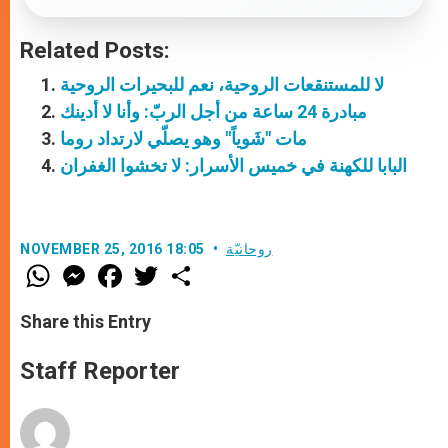
Related Posts:
لا للمستنقعات الروحية، نعم للبحيرات الروحية
مبادرة 24 ساعة من أجل الربّ: وأنا لا أدينك
مات "شَوياً" وهو يصلّي لارتداد روما
البابا للكهنة في خميس الأسرار: لا تخشوا الغفران
روحانيّة
NOVEMBER 25, 2016 18:05
W
M
F
T
S
h
e
a
w
h
a
s
c
i
a
t
s
e
t
r
Share this Entry
s
e
b
t
e
A
n
o
e
p
g
o
r
Staff Reporter
p
e
k
r