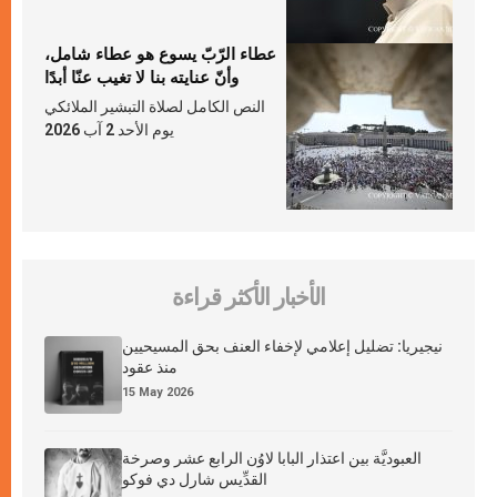
عطاء الرّبّ يسوع هو عطاء شامل،
وأنّ عنايته بنا لا تغيب عنّا أبدًا
النص الكامل لصلاة التبشير الملائكي
يوم الأحد 2 آب 2026
الأخبار الأكثر قراءة
نيجيريا: تضليل إعلامي لإخفاء العنف بحق المسيحيين
منذ عقود
15 May 2026
العبوديَّة بين اعتذار البابا لاوُن الرابع عشر وصرخة
القدِّيس شارل دي فوكو