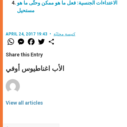
الاعتداءات الجنسية: فعل ما هو ممكن وحتّى ما هو
مستحيل
كنيسة محليّة
APRIL 24, 2017 19:43
W
M
F
T
S
h
e
a
w
h
a
s
c
i
a
t
s
e
t
r
Share this Entry
s
e
b
t
e
A
n
o
e
p
g
o
r
الأب اغناطيوس أوفي
p
e
k
r
View all articles