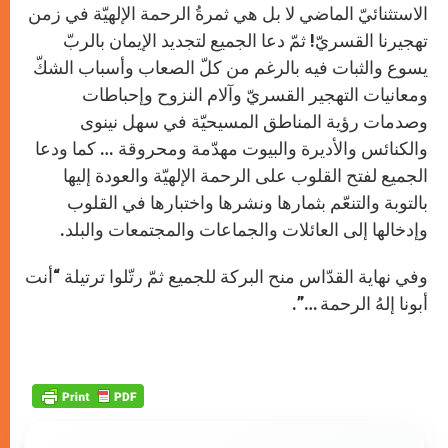
الاستثنائيّ الماضي لا بل هي ثمرةُ الرحمة الإلهيّة في زمن
تهجيرنا القسريّ! ثمّ دعا الجميع لتجديد الإيمان بالربّ
يسوع والثبات فيه بالرغم من كلّ الصعاب وأسباب الشكّ
ومعانيات التهجير القسريّ وآلام النزوح وإحباطات
وصدمات رؤية المناطق المسيحيّة في سهل نينوى
والكنائس والأديرة والبيوت مهدّمة ومحروقة … كما ودعا
الجميع لفتح القلوب على الرحمة الإلهيّة والعودة إليها
بالتوبة والتنعّم بثمارها ونشرها واختبارها في القلوب
وإدخالها إلى العائلات والجماعات والمجتمعات والبلد.
وفي نهاية القدّاس منح البركة للجميع ثمّ رتّلوا ترتيلة “أنت
أبونا إلهُ الرحمة …”.