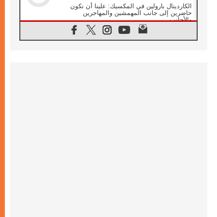
الكاردينال بارولين في المكسيك: علينا أن نكون
حاضرين إلى جانب المهمشين والمهاجرين
والأجانب
06.08.2026
البابا لاوُن الرابع عشر للشباب في أسيزي:
"أوروبا والعالم يبحثان اليوم عن قديسين جُدد
فيكم"
06.08.2026
البابا في أسيزي يتحدث إلى الشباب المشاركين
في لقاء الشباب الفرنسيسكاني
06.08.2026
البابا لاوُن الرابع عشر يبرق معزيا بوفاة
الكاردينال جوليو دوارتي لانغا
05.08.2026
في مقابلته العامة مع المؤمنين البابا لاوُن الرابع
عشر يواصل الحديث عن الدستور في الليتورجيا
المقدسة مسلطا الضوء على صلاة الكنيسة
05.08.2026
البابا لاوُن الرابع عشر يزور في تشرين الثاني
٢٠٢٦ أوروغواي والأرجنتين وبيرو
05.08.2026
خمسون عاما على استشهاد الأسقف الأرجنتيني
الطوباوي إنريكي أنجيليلي