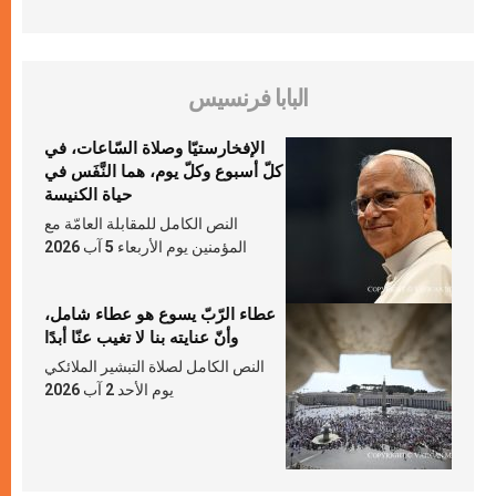
البابا فرنسيس
الإفخارستيّا وصلاة السّاعات، في
كلّ أسبوع وكلّ يوم، هما النَّفَس في
حياة الكنيسة
النص الكامل للمقابلة العامّة مع
المؤمنين يوم الأربعاء 5 آب 2026
عطاء الرّبّ يسوع هو عطاء شامل،
وأنّ عنايته بنا لا تغيب عنّا أبدًا
النص الكامل لصلاة التبشير الملائكي
يوم الأحد 2 آب 2026