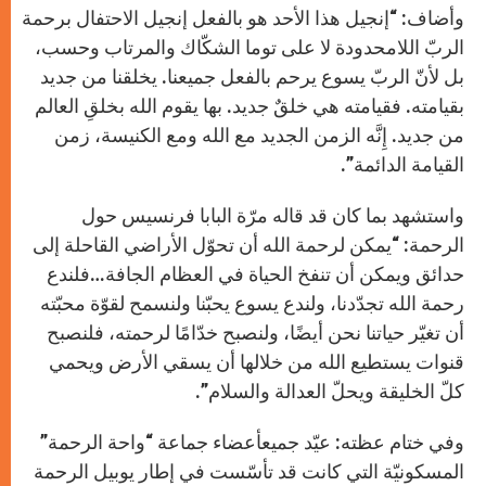
وأضاف: “إنجيل هذا الأحد هو بالفعل إنجيل الاحتفال برحمة
الربّ اللامحدودة لا على توما الشكّاك والمرتاب وحسب،
بل لأنّ الربّ يسوع يرحم بالفعل جميعنا. يخلقنا من جديد
بقيامته. فقيامته هي خلقٌ جديد. بها يقوم الله بخلقِ العالم
من جديد. إِنَّه الزمن الجديد مع الله ومع الكنيسة، زمن
القيامة الدائمة”.
واستشهد بما كان قد قاله مرّة البابا فرنسيس حول
الرحمة: “يمكن لرحمة الله أن تحوّل الأراضي القاحلة إلى
حدائق ويمكن أن تنفخ الحياة في العظام الجافة…فلندع
رحمة الله تجدّدنا، ولندع يسوع يحبّنا ولنسمح لقوّة محبّته
أن تغيّر حياتنا نحن أيضًا، ولنصبح خدّامًا لرحمته، فلنصبح
قنوات يستطيع الله من خلالها أن يسقي الأرض ويحمي
كلّ الخليقة ويحلّ العدالة والسلام”.
وفي ختام عظته: عيّد جميعأعضاء جماعة “واحة الرحمة”
المسكونيّة التي كانت قد تأسّست في إطار يوبيل الرحمة