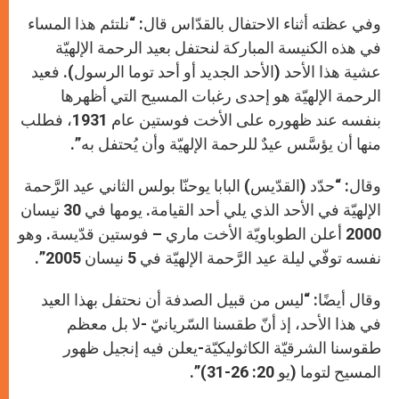
وفي عظته أثناء الاحتفال بالقدّاس قال: “نلتئم هذا المساء
في هذه الكنيسة المباركة لنحتفل بعيد الرحمة الإلهيّة
عشية هذا الأحد (الأحد الجديد أو أحد توما الرسول). فعيد
الرحمة الإلهيّة هو إحدى رغبات المسيح التي أظهرها
بنفسه عند ظهوره على الأخت فوستين عام 1931، فطلب
منها أن يؤسَّس عيدٌ للرحمة الإلهيّة وأن يُحتفل به”.
وقال: “حدّد (القدّيس) البابا يوحنّا بولس الثاني عيد الرَّحمة
الإلهيّة في الأحد الذي يلي أحد القيامة. يومها في 30 نيسان
2000 أعلن الطوباويّة الأخت ماري – فوستين قدّيسة. وهو
نفسه توفّي ليلة عيد الرَّحمة الإلهيّة في 5 نيسان 2005”.
وقال أيضًا: “ليس من قبيل الصدفة أن نحتفل بهذا العيد
في هذا الأحد، إذ أنّ طقسنا السّريانيّ -لا بل معظم
طقوسنا الشرقيّة الكاثوليكيّة-يعلن فيه إنجيل ظهور
المسيح لتوما (يو 20: 26-31)”.