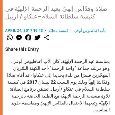
صلاة وقدّاس إلهيّ بعيد الرحمة الإلهيّة في
كنيسة سلطانة السلام–عنكاوا/ أربيل
الأب اغناطيوس أوفي
كنيسة محليّة
APRIL 24, 2017 19:43
W
M
F
T
S
h
e
a
w
h
a
s
c
i
a
t
s
e
t
r
Share this Entry
s
e
b
t
e
A
n
o
e
p
g
o
r
بمناسبة عيد الرحمة الإلهيّة، كان الأب اغناطيوس اوفي،
p
e
k
r
وهو مرشد جماعة “واحة الرحمة”-أحد الكهنة السّريان
المهجّرين قسرًا من بلدة بخديدا إلى عنكاوا- قد أقام صلاةً
وقدّاسًا إلهيًّا وذلك يوم السبت 22 نيسان 2017 في كنيسة
سلطانة السلام في عنكاوا/أربيل. تضمّن برنامج الصلاة:
تلاوة مسبحة الرحمة الإلهيّة مع الطلبة الخاصّة بالرحمة
الإلهيّة وتبعهما الاحتفال بالقدّاس الإلهيّ ومقاسمة حلوى
المناسبة.