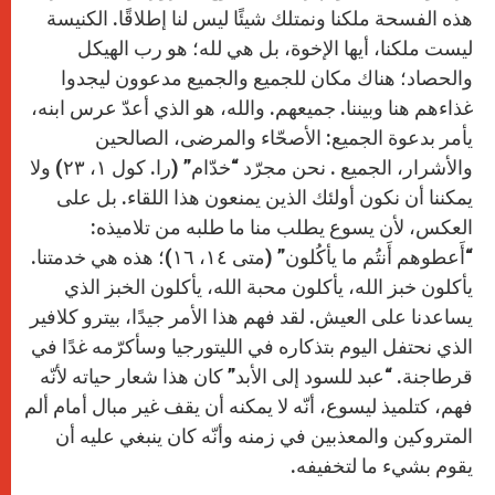
هذه الفسحة ملكنا ونمتلك شيئًا ليس لنا إطلاقًا. الكنيسة
ليست ملكنا، أيها الإخوة، بل هي لله؛ هو رب الهيكل
والحصاد؛ هناك مكان للجميع والجميع مدعوون ليجدوا
غذاءهم هنا وبيننا. جميعهم. والله، هو الذي أعدّ عرس ابنه،
يأمر بدعوة الجميع: الأصحّاء والمرضى، الصالحين
والأشرار، الجميع . نحن مجرّد “خدّام” (را. كول ۱، ۲۳) ولا
يمكننا أن نكون أولئك الذين يمنعون هذا اللقاء. بل على
العكس، لأن يسوع يطلب منا ما طلبه من تلاميذه:
“أَعطوهم أَنتُم ما يأكُلون” (متى ۱٤، ۱٦)؛ هذه هي خدمتنا.
يأكلون خبز الله، يأكلون محبة الله، يأكلون الخبز الذي
يساعدنا على العيش. لقد فهم هذا الأمر جيدًا، بيترو كلافير
الذي نحتفل اليوم بتذكاره في الليتورجيا وسأكرّمه غدًا في
قرطاجنة. “عبد للسود إلى الأبد” كان هذا شعار حياته لأنّه
فهم، كتلميذ ليسوع، أنّه لا يمكنه أن يقف غير مبال أمام ألم
المتروكين والمعذبين في زمنه وأنّه كان ينبغي عليه أن
يقوم بشيء ما لتخفيفه.