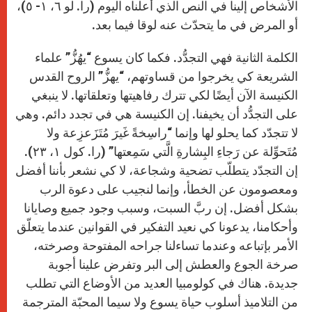
الأشخاص إلينا في النص الذي أعلناه اليوم (را. لو ٦، ۱- ٥)،
أو المرض في ما يتحدّث عنه لوقا فيما بعد.
الكلمة الثانية فهي التجدُّد. فكما كان يسوع “يهُزُّ” علماء
الشريعة كي يخرجوا من قساوتهم، “يهزُّ” الروح القدس
الكنيسة الآن أيضًا لكي تترك رفاهيتها وتعلقاتها. لا ينبغي
على التجدُّد أن يخيفنا. إن الكنيسة هي في تجدد دائم. وهي
لا تتجدّد كما يحلو لها وإنما “راسِخةً غَيرَ مُتَزَعزِعة ولا
مُتَحوِّلة عن رَجاءِ البِشارةِ الَّتي سَمِعتها” (را. كول ۱، ۲۳).
إن التجدّد يتطلّب تضحية وشجاعة، لا كي نشعر بأننا أفضل
ومعصومون عن الخطأ، وإنما لنجيب على دعوة الرب
بشكل أفضل. إن ربَّ السبت، وسبب وجود جميع وصايانا
وأحكامنا، يدعونا كي نعيد التفكير في القوانين عندما يتعلّق
الأمر بإتباعه وعندما تساءلنا جراحه المفتوحة وصرخته،
صرخة الجوع والعطش إلى البر وتفرض علينا أجوبة
جديدة. هناك في كولومبيا العديد من الأوضاع التي تطلب
من التلاميذ أسلوب حياة يسوع ولا سيما المحبّة المترجمة