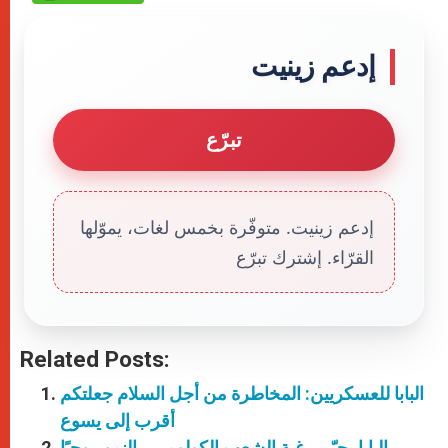
إدعم زينيت
تبرّع
إدعم زينيت. متوفّرة بخمس لغات، يموّلها
القرّاء. إشترك تبرّع
Related Posts:
البابا للعسكريين: المخاطرة من أجل السلام جعلتكم
أقرب إلى يسوع
البابا يحيّي رغبة الشعب الكولومبي بالنمو روحيًا