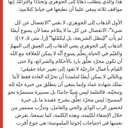
هذا والذي يتطلب ذهابًا إلى الجوهري وتجدُّدًا والتزامًا. إنها
مواقف ثلاثة ينبغي علينا أن نطبعها في حياتنا كتلاميذ.
الأول الذهاب إلى الجوهري. لا يعني “الانفصال عن كل
شيء”، الانفصال عن كل ما لا يتلاءم معنا لأن يسوع أيضًا
لم يأتِ “ليُبطل الشريعة، بل ليكمّلها” (را. متى ٥، ۱۷)؛
الذهاب إلى الجوهري يعني الذهاب إلى العمق إلى المهمّ
والقيّم في الحياة. يعلّم يسوع أنَّه لا يمكن للعلاقة مع الله
أن تكون مجرّد تعلُّق بارد بالأحكام والشرائع، ولا حتى
القيام بأعمال خارجيّة لا تقود إلى تغيير حياة حقيقي؛
وبالتالي لا يمكن أيضًا لتتلمذنا أن تحرّكه العادة فقط لأننا
نملك شهادة عماد وإنما ينبغي أن ينطلق من خبرة حيّة لله
ومحبّته. فالتتلمذ ليس شيئًا جامدًا بل مسيرة مستمرّة نحو
المسيح؛ ليس مجرّد تعلُّق بشرح عقيدة ما بل خبرة
لحضور الرب الودّي والحي والعامل، وتدرُّب مستمر من
خلال الإصغاء لكلمته. وهذه الكلمة، كما سمعنا، تفرض
نفسها في احتياجات إخوتنا الملموسة: هي جوع أقرب