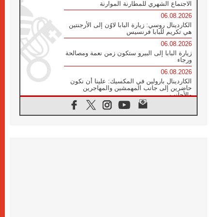
الاجتماع الشهري للمطارنة الموارنة
06.08.2026
الكاردينال روسي: زيارة البابا لاوُن إلى الأرجنتين
هي تكريم للبابا فرنسيس
06.08.2026
زيارة البابا إلى البيرو ستكون زمن نعمة ومصالحة
ورجاء
06.08.2026
الكاردينال بارولين في المكسيك: علينا أن نكون
حاضرين إلى جانب المهمشين والمهاجرين
والأجانب
06.08.2026
البابا لاوُن الرابع عشر للشباب في أسيزي:
"أوروبا والعالم يبحثان اليوم عن قديسين جُدد
فيكم"
06.08.2026
البابا في أسيزي يتحدث إلى الشباب المشاركين
في لقاء الشباب الفرنسيسكاني
06.08.2026
البابا لاوُن الرابع عشر يبرق معزيا بوفاة
الكاردينال جوليو دوارتي لانغا
05.08.2026
في مقابلته العامة مع المؤمنين البابا لاوُن الرابع
عشر يواصل الحديث عن الدستور في الليتورجيا