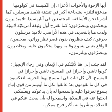
أيها الإخوة والأخوات الأعزاء، إن الكنيسة في كولومبيا
مدعوّة لتلتزم بشجاعة أكبر في تنشئة تلاميذ مرسلين، كما
أشرنا نحن الأساقفة المجتمعين في آباريسيدا. تلاميذ يرون
ويحكمون ويتصرّفون؛ كما تقترح أول وثيقة أمريكيّة لاتينيّة
ولدت هنا بالتحديد، في هذه الأراضي. تلاميذ مرسلون
يعرفون كيف ينظرون بدون قصر نظر وراثي، يفحصون
الواقع بعيني يسوع وقلبه وبهذا يحكمون عليه. ويخاطرون
ويتصرّفون ويلتزمون.
لقد جئت إلى هنا لأثبّتكم في الإيمان وفي رجاء الإنجيل:
كونوا ثابتين وأحرارًا في المسيح، ثابتين وأحرارًا في
المسيح، لأن كل ثبات في المسيح يهبنا الحرية، لتعكسوه
في كل ما تقومون به؛ عانقوا بكل ما أوتيتم من قوى إتباع
يسوع تعرفوا عليه واسمحوا له بأن يدعوكم ويعلّمكم،
ابحثوا عنه في الصلاة، واسمحوا له بأن يبحث عنكم في
الصلاة، وبشّروا به بأكبر فرح ممكن.