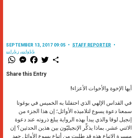
SEPTEMBER 13, 2017 09:05
STAFF REPORTER
باباوات
,
زيارات
W
M
F
T
S
h
e
a
w
h
a
s
c
i
a
t
s
e
t
r
Share this Entry
s
e
b
t
e
A
n
o
e
p
g
o
r
أيها الإخوة والأخوات الأعزاء!
p
e
k
r
في القداس الإلهي الذي احتفلنا به الخميس في بوغوتا
سمعنا دعوة يسوع لتلاميذه الأوائل؛ إن هذا الجزء من
إنجيل لوقا والذي يبدأ بهذه الرواية يبلغ ذروته عند دعوة
الاثني عشر. بماذا يذكِّر الإنجيليّون بين هذين الحدثين؟ إن
مسيرة الإتباع هذه قد طلبت من أتباع يسوع الأوائل جهد