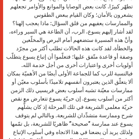
تطهّر كبيرًا. كانت بعض الوصايا والموانع والأوامر تجعلهم
يشعرون بالأمان؛ وكان القيام ببعض الطقوس
والممارسات يعفيهم من قلق السؤال: ماذا يعجب إلهنا؟
لقد أشار إليهم يسوع، الرب، أن الطاعة هي السير وراءه،
وأنَّ هذه المسيرة ستضعهم أمام البرص والمخلّعين
والخطأة. لقد كانت هذه الحالات تطلب أكثر من مجرّد
وصفة أو قاعدة متّفق عليها؛ فتعلّموا أن إتباع يسوع يتطلّب
أولويات أخرى واعتبارات أخرى من أجل خدمة الله.
فبالنسبة للرب كما للجماعة الأولى أيضًا من الأهميّة بمكان
ألا يتعلّق الذين يعتبرون أنفسهم تلاميذًا بأسلوب معيّن أو
ممارسات معيّنة تشبه أسلوب بعض فريسيي ذلك الزمن
أكثر من أسلوب يسوع. إن حريّة يسوع تتعارض مع نقص
حريّة معلمي الشريعة في تلك المرحلة إذ كان يشلُّهم
شرح وممارسة متشدِّدان للشريعة. وبالتالي لم يتوقف
يسوع عند ممارسة “صحيحة” ظاهريًا للشريعة، بل تمّمها
ولذلك يريد أن يضعنا في هذا الاتجاه وفي أسلوب الإتباع