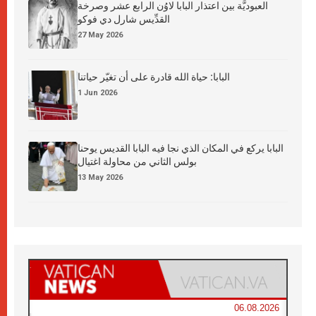
العبوديَّة بين اعتذار البابا لاوُن الرابع عشر وصرخة
القدِّيس شارل دي فوكو
27 May 2026
البابا: حياة الله قادرة على أن تغيّر حياتنا
1 Jun 2026
البابا يركع في المكان الذي نجا فيه البابا القديس يوحنا
بولس الثاني من محاولة اغتيال
13 May 2026
06.08.2026