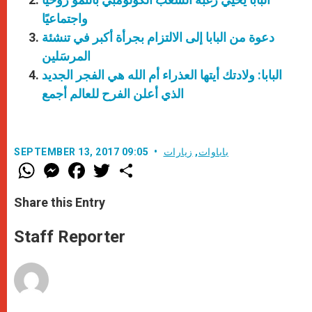
واجتماعيًا
دعوة من البابا إلى الالتزام بجرأة أكبر في تنشئة
المرسَلين
البابا: ولادتك أيتها العذراء أم الله هي الفجر الجديد
الذي أعلن الفرح للعالم أجمع
باباوات
,
زيارات
SEPTEMBER 13, 2017 09:05
W
M
F
T
S
h
e
a
w
h
a
s
c
i
a
t
s
e
t
r
Share this Entry
s
e
b
t
e
A
n
o
e
p
g
o
r
Staff Reporter
p
e
k
r