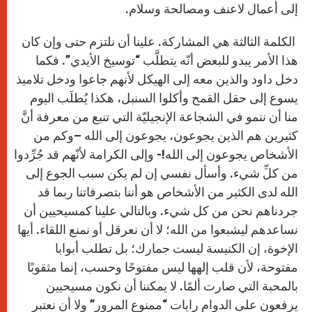
إلى أعمال لاعنف ومصالحة وسلام.
الكلمة الثالثة هي المشاركة. علينا أن نلتزم حتى وإن كان
هذا الأمر يبدو للبعض أنّه يتطلَّب “توسيخ الأيدي”. فكما
دخل داود والذين معه إلى الهيكل لأنهم جاعوا ودخل تلاميذ
يسوع إلى حقل القمح وأكلوا السنبل، هكذا يُطلَب اليوم
منا أن ننمو في الشجاعة الإنجيليّة التي تنبع من معرفة أنَّ
كثيرين هم الذين يجوعون، يجوعون إلى الله –وكم من
الأشخاص يجوعون إلى الله!- وإلى الكرامة لأنّهم قد جُرِّدوا
من كلِّ شيء. وأسأل نفسي إن لم يكن سبب الجوع إلى
الله لدى الكثير من الأشخاص هو أننا بتصرفاتنا ربما قد
جردناهم نحن من كل شيء. وبالتالي علينا كمسيحيين أن
نساعدهم ليشبعوا من الله؛ لا أن نعرقل أو نمنع اللقاء. أيها
الإخوة، إن الكنيسة ليست جمارك؛ بل تطلب أبوابا
مفتوحة، لأن قلب إلهها ليس مفتوحًا وحسب، إنما مثقوبًا
بالمحبة التي صارت ألمًا. لا يمكننا أن نكون مسيحيين
يرفعون على الدوام رايات “ممنوع المرور” ولا أن نعتبر