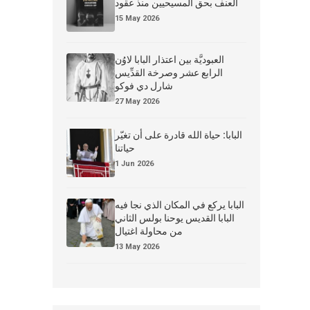
العنف بحق المسيحيين منذ عقود
15 May 2026
العبوديَّة بين اعتذار البابا لاوُن
الرابع عشر وصرخة القدِّيس
شارل دي فوكو
27 May 2026
البابا: حياة الله قادرة على أن تغيّر
حياتنا
1 Jun 2026
البابا يركع في المكان الذي نجا فيه
البابا القديس يوحنا بولس الثاني
من محاولة اغتيال
13 May 2026