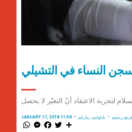
 سجن النساء في التشيلي
لام لتجربة الاعتقاد أنّ التغيّر لا يحصل
ريق زينيت
باباوات
,
زيارات
JANUARY 17, 2018 11:58
W
M
F
T
S
h
e
a
w
h
a
s
c
i
a