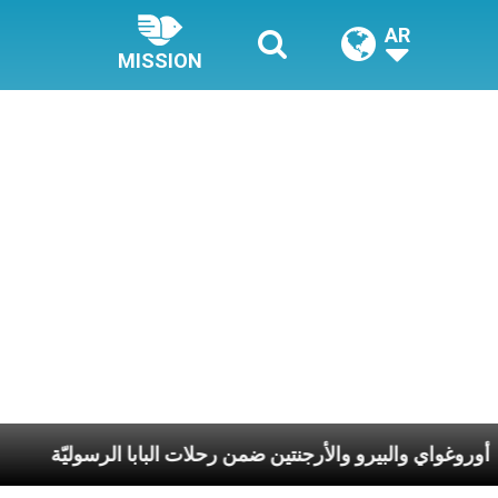
AR
MISSION
ْلِكَ
أوروغواي والبيرو والأرجنتين ضمن رحلات البابا الر