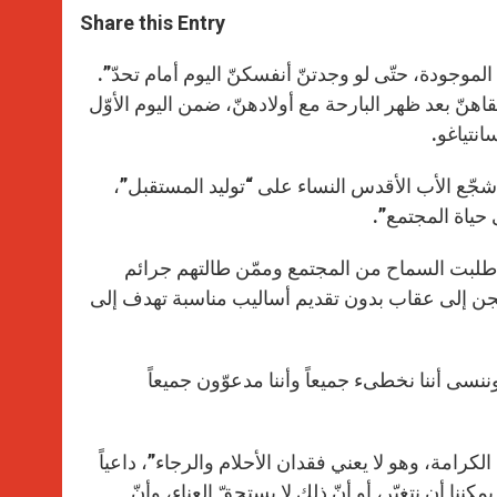
t
s
e
t
r
Share this Entry
s
e
b
t
e
A
n
o
e
p
g
o
r
موجودة، حتّى لو وجدتنّ أنفسكنّ اليوم أمام تحدّ”.
p
e
k
كّده البابا فرنسيس لنساء محتجزات (بلغ عددهنّ حوالى 600) التقاهنّ بعد ظهر البارحة مع أولادهنّ، ضمن اليوم الأوّل
r
نتياغو.
جّع الأب الأقدس النساء على “توليد المستقبل”،
ى حياة المجتمع”.
ي طلبت السماح من المجتمع وممّن طالتهم جرائم
سجن إلى عقاب بدون تقديم أساليب مناسبة تهدف إلى
ننسى أننا نخطىء جميعاً وأننا مدعوّون جميعاً
كرامة، وهو لا يعني فقدان الأحلام والرجاء”، داعياً
كننا أن نتغيّر، أو أنّ ذلك لا يستحقّ العناء، وأنّ