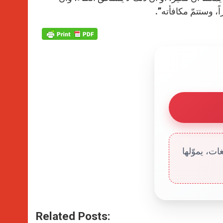
ً، وستتمّ مكافأته”.
ت، يموّلها
Related Posts: