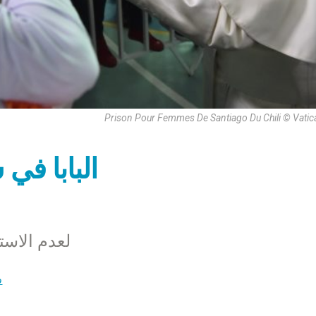
Prison Pour Femmes De Santiago Du Chili © Vati
البابا في
لعدم الاستس
ف