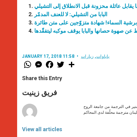
با يقابل عائلة محزونة قبل الانطلاق إلى التشيلي
البابا من التشيلي: لا للعنف المدمّر
برشية السماء! شهادة متزوّجين على متن طائرة
عن صهوة حصانها والبابا يوقف موكبه ليتفقّدها
باباوات
,
زيارات
JANUARY 17, 2018 11:58
W
M
F
T
S
h
e
a
w
h
a
s
c
i
a
t
s
e
t
r
Share this Entry
s
e
b
t
e
A
n
o
e
p
g
o
r
فريق زينيت
p
e
k
r
ير في الترجمة من جامعة الروح
بنان مترجمة محلّفة لدى المحاكم
View all articles