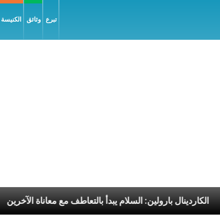
تبرع
وثائق
الكنيسة و
سوليّة
الكاردينال بارولين: السلام يبدأ بالتعاطف مع معا