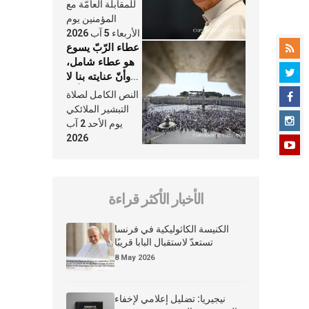
النَّفَس في حياة
للمقابلة العامّة مع
الكنيسة
المؤمنين يوم
الأربعاء 5 آب 2026
عطاء الرّبّ يسوع
هو عطاء شامل،
وأنّ عنايته بنا لا
تغيب عنّا أبدًا
النص الكامل لصلاة
التبشير الملائكي
يوم الأحد 2 آب
2026
الأخبار الأكثر قراءة
الكنيسة الكاثوليكية في فرنسا
تستعدّ لاستقبال البابا قريبًا
8 May 2026
نيجيريا: تضليل إعلامي لإخفاء