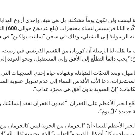
 ليست ولن تكون يوماً مشكلة، بل هي هبة، وإحدى أروع الهدايا ال
هذا ما أ
ه الرسولية إلى التشيلي، وذلك في سجن “ساينت يواكين” في سا
ا نقلته لنا الزميلة آن كوريان من القسم الفرنسي في زينيت، ش
هنّ: “يجب دائماً التطلّع إلى الأفق وإلى المستقبل، ونحو العودة إل
اصيل، وبعد التحيّات المتبادلة وشهادة حياة إحدى السجينات الت
المحتجزات، دعا الأب الأقدس النساء إلى عدم تحويل عقوبة ال
انيات: “إنّ العقوبة بدون أفق هي مجرّد عذاب”.
ع الحبر الأعظم على الغفران، “فبدون الغفران نفقد إنسانيّتنا، و
 جديدة كلّ يوم”.
 الحبر الأعظم للنساء أنّ “الحرمان من الحرية ليس كالحرمان من ال
إلى مواجهة كلّ أشكال القيود و”التعليب” الذي بحسبه يُقال إنّه “لا يم