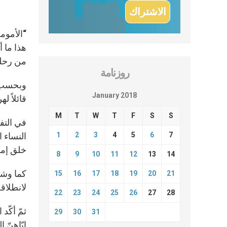
“الأمومة
من رحلت
روزنامة
وبحسب م
January 2018
قائلاً ل
M
T
W
T
F
S
S
في التف
1
2
3
4
5
6
7
النساء 
خلق إمك
8
9
10
11
12
13
14
كما وشجّ
15
16
17
18
19
20
21
لانطلاقة
22
23
24
25
26
27
28
ثمّ أكّد
29
30
31
إيّاهنّ 