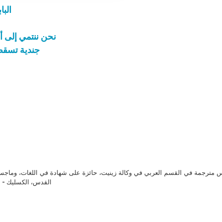
البا
نحن ننتمي إلى أ
جندية تسقط 
مترجمة في القسم العربي في وكالة زينيت، حائزة على شهادة في اللغات، وماجست
القدس، الكسليك - ل