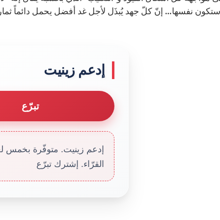
ستكون نفسها… إنّ كلّ جهد يُبذَل لأجل غد أفضل يحمل دائماً ثمارا
إدعم زينيت
تبرّع
إدعم زينيت. متوفّرة بخمس لغا
القرّاء. إشترك تبرّع