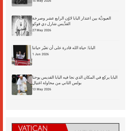
15 May 2026
العبوديَّة بين اعتذار البابا لاوُن الرابع عشر وصرخة
القدِّيس شارل دي فوكو
27 May 2026
البابا: حياة الله قادرة على أن تغيّر حياتنا
1 Jun 2026
البابا يركع في المكان الذي نجا فيه البابا القديس يوحنا
بولس الثاني من محاولة اغتيال
13 May 2026