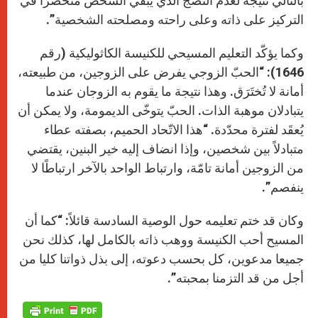
بالتالي نتيجة لعدم النضج الذي يبقي الشخص منحصرًا في
التركيز على ذاته وعلى راحته ومصلحته الشخصية”.
وكما يؤكّد التعليم المسيحي للكنيسة الكاثوليكية (رقم
1646): “الحبّ الزوجي يفرض على الزوجين، من طبيعته،
أمانة لا تُختَرَق. وهذا نتيجة ما يقوم به الزوجان عندما
يتبادلان موهبة الذات. الحبّ يتوخّى الديمومة، ولا يمكن أن
يُعقَد لفترة محدّدة. “هذا الاتّحاد الحميم، بصفته عطاء
متبادلاً بين شخصين، وإذا انضاف إليه خير البنين، يقتضي
من الزوجين أمانة تامّة، وارتباط الواحد بالآخر ارتباطًا لا
ينفصم”.
وكان قد ختم تعليمه حول الوصية السادسة قائلاً: “كما أن
المسيح أحب الكنيسة ووهب ذاته بالكامل لها، كذلك نحن
جميعا مدعوين، كل بحسب دعوته، إلى بذل ذواتنا كليا من
أجل من قد التزمنا بمحبته”.