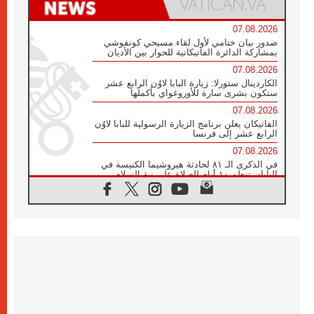
07.08.2026
صدور بيان ختامي لأول لقاء مسيحي كونفوشي
بمشاركة الدائرة الفاتيكانية للحوار بين الأديان
07.08.2026
الكاردينال ستورلا: زيارة البابا لاوُن الرابع عشر
ستكون بشرى سارة للأوروغواي بأكملها
07.08.2026
الفاتيكان يعلن برنامج الزيارة الرسولية للبابا لاوُن
الرابع عشر إلى فرنسا
07.08.2026
في الذكرى الـ ٨١ لحادثة هيروشيما الكنيسة في
اليابان تنظم ١٠ أيام للصلاة على نية السلام
07.08.2026
الكنيسة في الأوروغواي: زيارة البابا ستعزز
الإيمان والرجاء
06.08.2026
الاجتماع الشهري للمطارنة الموارنة
06.08.2026
الكاردينال روسي: زيارة البابا لاوُن إلى الأرجنتين
هي تكريم للبابا فرنسيس
06.08.2026