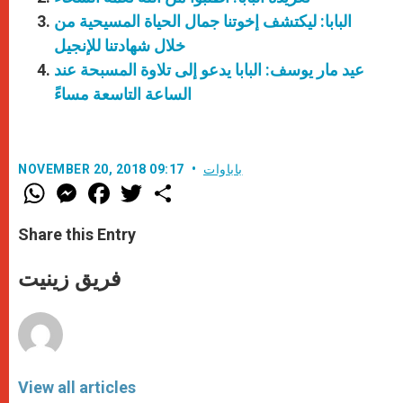
البابا: ليكتشف إخوتنا جمال الحياة المسيحية من
خلال شهادتنا للإنجيل
عيد مار يوسف: البابا يدعو إلى تلاوة المسبحة عند
الساعة التاسعة مساءً
باباوات
NOVEMBER 20, 2018 09:17
W
M
F
T
S
h
e
a
w
h
a
s
c
i
a
t
s
e
t
r
Share this Entry
s
e
b
t
e
A
n
o
e
p
g
o
r
فريق زينيت
p
e
k
r
View all articles