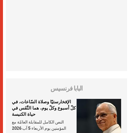
البابا فرنسيس
الإفخارستيّا وصلاة السّاعات، في
كلّ أسبوع وكلّ يوم، هما النَّفَس في
حياة الكنيسة
النص الكامل للمقابلة العامّة مع
المؤمنين يوم الأربعاء 5 آب 2026