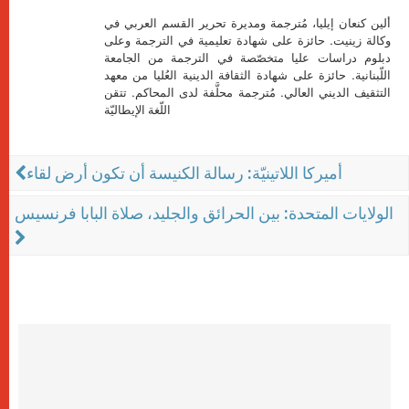
ألين كنعان إيليا، مُترجمة ومديرة تحرير القسم العربي في
وكالة زينيت. حائزة على شهادة تعليمية في الترجمة وعلى
دبلوم دراسات عليا متخصّصة في الترجمة من الجامعة
اللّبنانية. حائزة على شهادة الثقافة الدينية العُليا من معهد
التثقيف الديني العالي. مُترجمة محلَّفة لدى المحاكم. تتقن
اللّغة الإيطاليّة
أميركا اللاتينيّة: رسالة الكنيسة أن تكون أرض لقاء
الولايات المتحدة: بين الحرائق والجليد، صلاة البابا فرنسيس