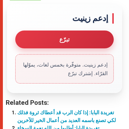
إدعم زينيت
تبرّع
إدعم زينيت. متوفّرة بخمس لغات، يموّلها
القرّاء. إشترك تبرّع
Related Posts:
تغريدة البابا: إذا كان الرب قد أعطاك ثروة فذلك
لكي تصنع باسمه العديد من أعمال الخير للآخرين
تغريدة البابا: أطلبوا من الله نعمة السخاء