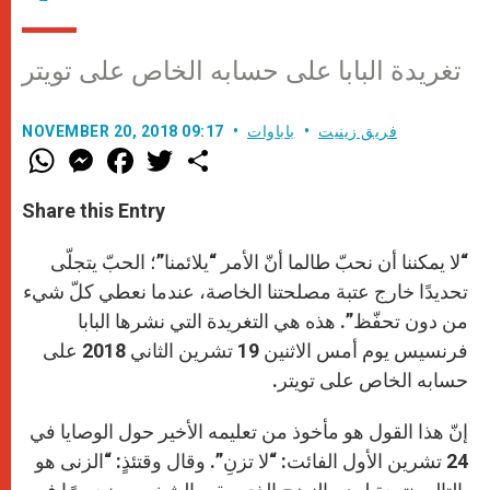
تغريدة البابا على حسابه الخاص على تويتر
فريق زينيت
باباوات
NOVEMBER 20, 2018 09:17
W
M
F
T
S
h
e
a
w
h
a
s
c
i
a
t
s
e
t
r
Share this Entry
s
e
b
t
e
A
n
o
e
p
g
o
r
“لا يمكننا أن نحبّ طالما أنّ الأمر “يلائمنا”؛ الحبّ يتجلّى
p
e
k
r
تحديدًا خارج عتبة مصلحتنا الخاصة، عندما نعطي كلّ شيء
من دون تحفّظ”. هذه هي التغريدة التي نشرها البابا
فرنسيس يوم أمس الاثنين 19 تشرين الثاني 2018 على
حسابه الخاص على تويتر.
إنّ هذا القول هو مأخوذ من تعليمه الأخير حول الوصايا في
24 تشرين الأول الفائت: “لا تزنِ”. وقال وقتئذٍ: “الزنى هو