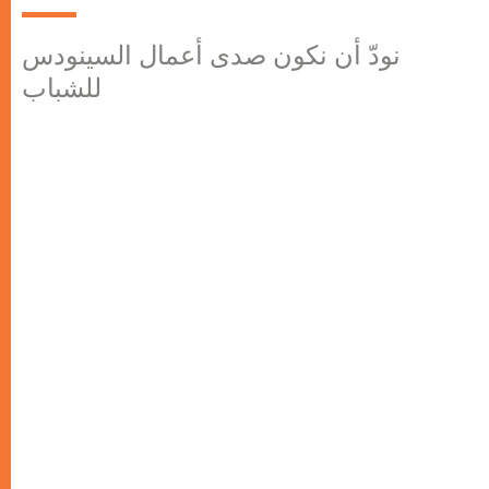
نودّ أن نكون صدى أعمال السينودس
للشباب