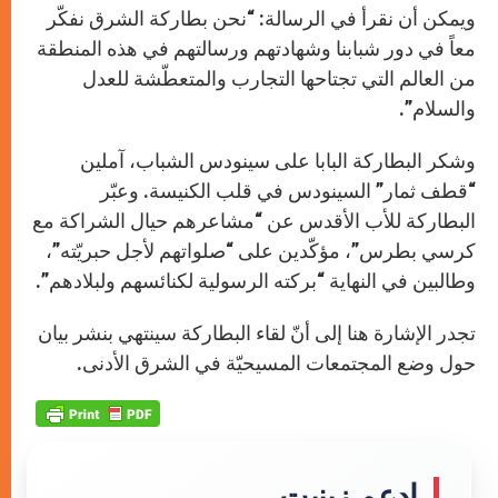
ويمكن أن نقرأ في الرسالة: “نحن بطاركة الشرق نفكّر
معاً في دور شبابنا وشهادتهم ورسالتهم في هذه المنطقة
من العالم التي تجتاحها التجارب والمتعطّشة للعدل
والسلام”.
وشكر البطاركة البابا على سينودس الشباب، آملين
“قطف ثمار” السينودس في قلب الكنيسة. وعبّر
البطاركة للأب الأقدس عن “مشاعرهم حيال الشراكة مع
كرسي بطرس”، مؤكّدين على “صلواتهم لأجل حبريّته”،
وطالبين في النهاية “بركته الرسولية لكنائسهم ولبلادهم”.
تجدر الإشارة هنا إلى أنّ لقاء البطاركة سينتهي بنشر بيان
حول وضع المجتمعات المسيحيّة في الشرق الأدنى.
إدعم زينيت