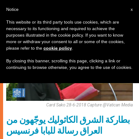
AR
Notice
x
This website or its third party tools use cookies, which are
necessary to its functioning and required to achieve the
كنيسة محليّة
purposes illustrated in the cookie policy. If you want to know
more or withdraw your consent to all or some of the cookies,
please refer to the
cookie policy
.
By closing this banner, scrolling this page, clicking a link or
continuing to browse otherwise, you agree to the use of cookies.
Card Sako 28-6-2018 Capture @Vatican Media
بطاركة الشرق الكاثوليك يوجّهون من
العراق رسالة للبابا فرنسيس