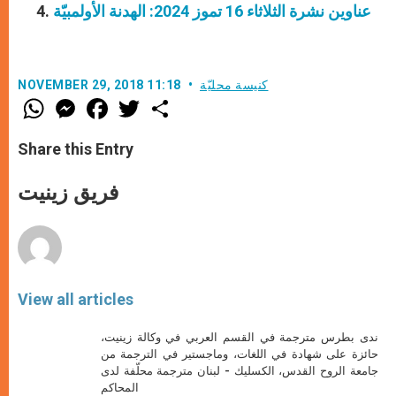
عناوين نشرة الثلاثاء 16 تموز 2024: الهدنة الأولمبيّة
كنيسة محليّة
NOVEMBER 29, 2018 11:18
W
M
F
T
S
h
e
a
w
h
a
s
c
i
a
t
s
e
t
r
Share this Entry
s
e
b
t
e
A
n
o
e
p
g
o
r
فريق زينيت
p
e
k
r
View all articles
ندى بطرس مترجمة في القسم العربي في وكالة زينيت،
حائزة على شهادة في اللغات، وماجستير في الترجمة من
جامعة الروح القدس، الكسليك - لبنان مترجمة محلّفة لدى
المحاكم