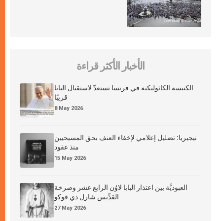
الأخبار الأكثر قراءة
الكنيسة الكاثوليكية في فرنسا تستعدّ لاستقبال البابا
قريبًا
8 May 2026
نيجيريا: تضليل إعلامي لإخفاء العنف بحق المسيحيين
منذ عقود
15 May 2026
العبوديَّة بين اعتذار البابا لاوُن الرابع عشر وصرخة
القدِّيس شارل دي فوكو
27 May 2026