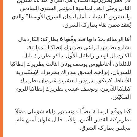
الثاني وحتّى الغد، لمناسبة المؤتمر السنوي السادس
والعشرين “الشباب، أمل لبلدان الشرق الأوسط” والذي
يُعقد ضمن لقاء بطاركة الشرق.
أمّا الرسالة بحدّ ذاتها فقد وقّعها 6 بطاركة: الكاردينال
بشاره بطرس الراعي بطريرك إنطاكيا للموارنة،
الكاردينال لويس رافائيل الأول ساكو بطريرك بابل
للكلدان، أغناطيوس يوسف يونان الثالث بطريرك إنطاكيا
للسريان، إبراهيم اسحق سدراك بطريرك الإسكندرية
للأقباط، كريكور بدروس العشرين غبرويان بطريرك
كيليكيا للأرمن، ويوسف عبسي بطريرك إنطاكيا للروم
الملكيّين.
كما ووقّع الرسالة أيضاً المونسنيور وليام شوملي ممثّلاً
بطريركية القدس للّاتين، والأب خليل علوان أمين عام
مجلس بطاركة الشرق.