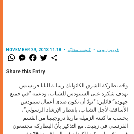
فريق زينيت
كنيسة محليّة
NOVEMBER 29, 2018 11:18
W
M
F
T
S
h
e
a
w
h
a
s
c
i
a
t
s
e
t
r
Share this Entry
s
e
b
t
e
A
n
o
e
p
g
o
r
وجّه بطاركة الشرق الكاثوليك رسالة للبابا فرنسيس
p
e
k
r
بهدف شكره على السينودس للشباب، ودعمه “في جميع
جهوده” قائلين: “نودّ أن نكون صدى أعمال سينودس
الأساقفة لأجل الشباب، بانتظار الإرشاد الرسولي”،
بحسب ما كتبته الزميلة مارينا دروجينينا من القسم
الفرنسي في زينيت. مع التذكير بأنّ البطاركة مجتمعون
في مقرّ بطريركية الكلدان في العراق منذ 26 تشرين