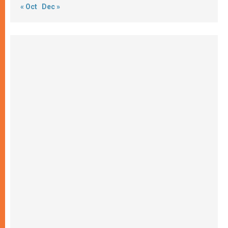
« Oct
Dec »