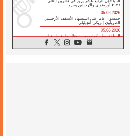
البابا لاوُن الرابع عشر يزور في تشرين الثاني
٢٠٢٦ أوروغواي والأرجنتين وبيرو
05.08.2026
خمسون عاما على استشهاد الأسقف الأرجنتيني
الطوباوي إنريكي أنجيليلي
05.08.2026
البابا لفرسان كولومبوس: هناك حاجة ماسة إلى
أنبياء تناغم يسعون إلى بناء الجسور
04.08.2026
وفاة الكاردينال جوليو دوارتي لانغا
04.08.2026
عميد دائرة الحوار بين الأديان يفتتح في سيول
أول لقاء مسيحي كونفوشي
04.08.2026
إطلاق النشيد الرسمي لليوم العالمي للشباب في
سيول
04.08.2026
رسالة البابا لاوُن الرابع عشر إلى المشاركين في
المؤتمر العالمي لمنظمة سيغنيس
04.08.2026
الكاردينال بارولين: إنَّ الحوار يُستبدل اليوم
بالقوة، ويجب حماية الحقوق المهددة
بالأيديولوجيات
04.08.2026