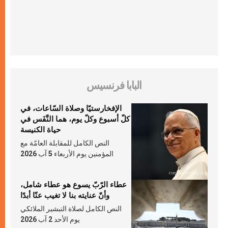
البابا فرنسيس
الإفخارستيّا وصلاة السّاعات، في
كلّ أسبوع وكلّ يوم، هما النَّفَس في
حياة الكنيسة
النص الكامل للمقابلة العامّة مع
المؤمنين يوم الأربعاء 5 آب 2026
عطاء الرّبّ يسوع هو عطاء شامل،
وأنّ عنايته بنا لا تغيب عنّا أبدًا
النص الكامل لصلاة التبشير الملائكي
يوم الأحد 2 آب 2026