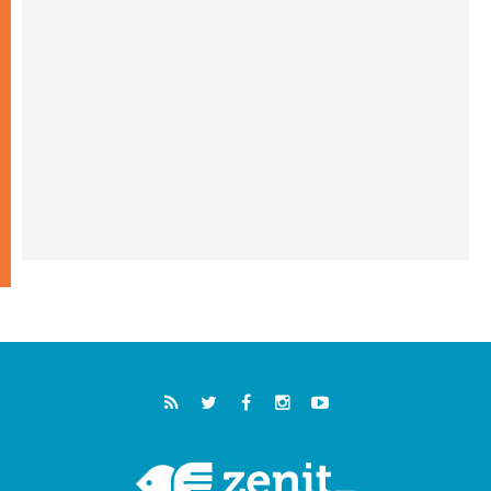
"أوروبا والعالم يبحثان اليوم عن قديسين جُدد
فيكم"