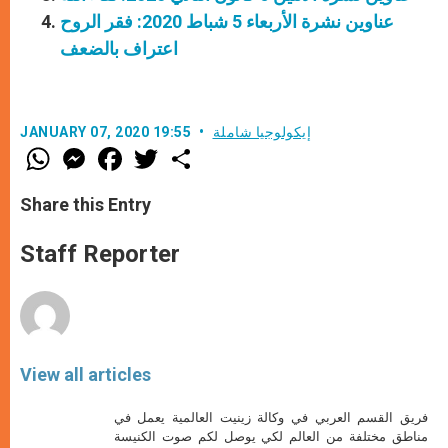
عناوين نشرة الأربعاء 5 شباط 2020: فقر الروح
اعتراف بالضعف
إيكولوجيا شاملة
JANUARY 07, 2020 19:55
W
M
F
T
S
h
e
a
w
h
a
s
c
i
a
t
s
e
t
r
Share this Entry
s
e
b
t
e
A
n
o
e
p
g
o
r
Staff Reporter
p
e
k
r
View all articles
فريق القسم العربي في وكالة زينيت العالمية يعمل في
مناطق مختلفة من العالم لكي يوصل لكم صوت الكنيسة