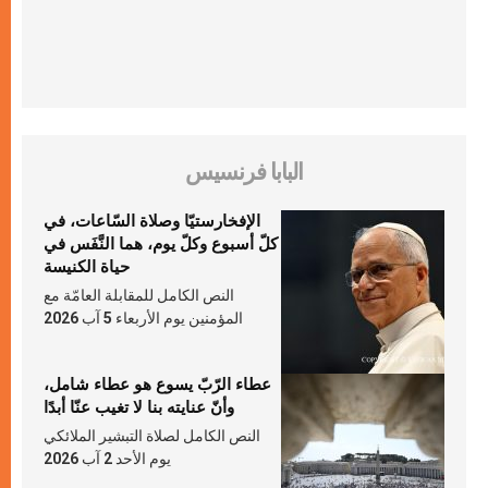
البابا فرنسيس
الإفخارستيّا وصلاة السّاعات، في
كلّ أسبوع وكلّ يوم، هما النَّفَس في
حياة الكنيسة
النص الكامل للمقابلة العامّة مع
المؤمنين يوم الأربعاء 5 آب 2026
عطاء الرّبّ يسوع هو عطاء شامل،
وأنّ عنايته بنا لا تغيب عنّا أبدًا
النص الكامل لصلاة التبشير الملائكي
يوم الأحد 2 آب 2026