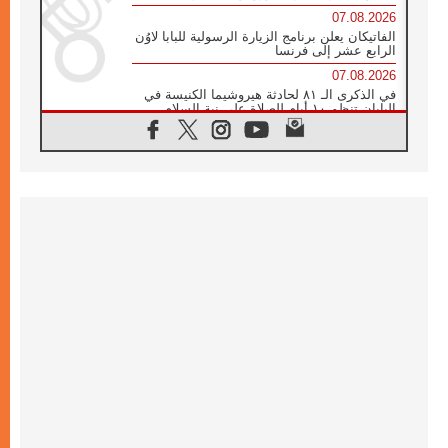
07.08.2026
الفاتيكان يعلن برنامج الزيارة الرسولية للبابا لاوُن
الرابع عشر إلى فرنسا
07.08.2026
في الذكرى الـ ٨١ لحادثة هيروشيما الكنيسة في
اليابان تنظم ١٠ أيام للصلاة على نية السلام
07.08.2026
الكنيسة في الأوروغواي: زيارة البابا ستعزز
الإيمان والرجاء
06.08.2026
الاجتماع الشهري للمطارنة الموارنة
06.08.2026
الكاردينال روسي: زيارة البابا لاوُن إلى الأرجنتين
هي تكريم للبابا فرنسيس
06.08.2026
زيارة البابا إلى البيرو ستكون زمن نعمة ومصالحة
ورجاء
06.08.2026
الكاردينال بارولين في المكسيك: علينا أن نكون
حاضرين إلى جانب المهمشين والمهاجرين
والأجانب
06.08.2026
البابا لاوُن الرابع عشر للشباب في أسيزي: