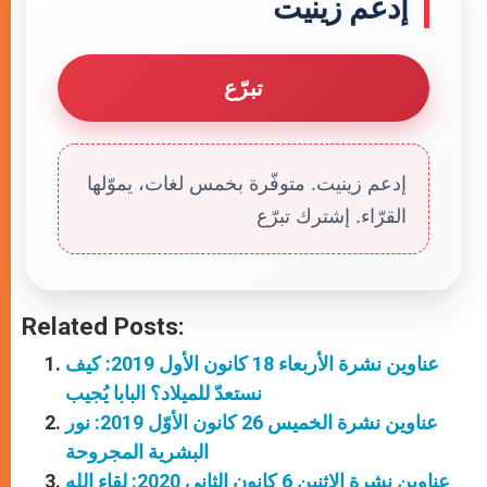
إدعم زينيت
تبرّع
إدعم زينيت. متوفّرة بخمس لغات، يموّلها
القرّاء. إشترك تبرّع
Related Posts:
عناوين نشرة الأربعاء 18 كانون الأول 2019: كيف
نستعدّ للميلاد؟ البابا يُجيب
عناوين نشرة الخميس 26 كانون الأوّل 2019: نور
البشرية المجروحة
عناوين نشرة الاثنين 6 كانون الثاني 2020: لقاء الله