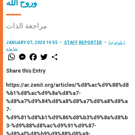
وروح الله
مراجعة الذات
إيكولوجيا
STAFF REPORTER
JANUARY 07, 2020 19:55
شاملة
W
M
F
T
S
h
e
a
w
h
a
s
c
i
a
t
s
e
t
r
Share this Entry
s
e
b
t
e
A
n
o
e
p
g
o
r
https://ar.zenit.org/articles/%d8%ac%d9%88%d8
p
e
k
%b1%d8%ac%d9%8a%d8%a7-
r
%d8%a7%d9%84%d8%a8%d8%a7%d8%a8%d8%a
7-
%d9%81%d8%b1%d9%86%d8%b3%d9%8a%d8%b
3-%d9%88%d8%ac%d9%91%d9%87-
%d8%af%d8%b9%d9%88%d8%a9-