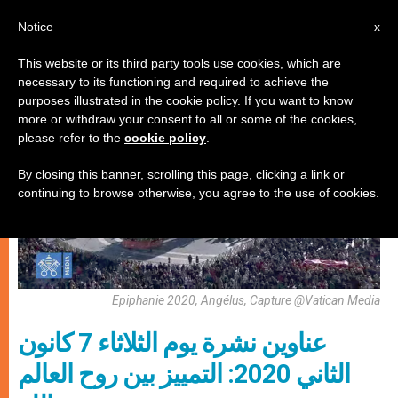
AR
Notice
x
This website or its third party tools use cookies, which are
necessary to its functioning and required to achieve the
إيكولوجيا شاملة
purposes illustrated in the cookie policy. If you want to know
more or withdraw your consent to all or some of the cookies,
please refer to the
cookie policy
.
By closing this banner, scrolling this page, clicking a link or
continuing to browse otherwise, you agree to the use of cookies.
Epiphanie 2020, Angélus, Capture @Vatican Media
عناوين نشرة يوم الثلاثاء 7 كانون
الثاني 2020: التمييز بين روح العالم