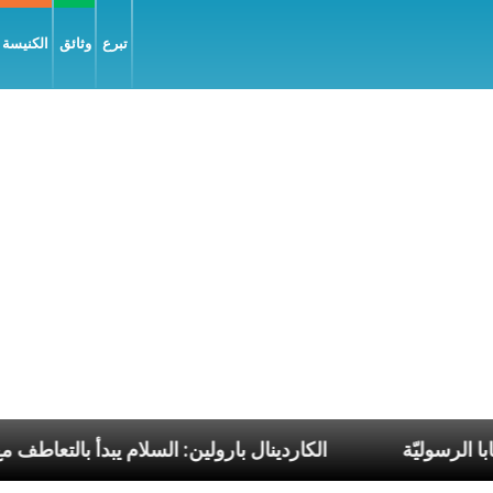
تبرع
وثائق
الكنيسة و
لات البابا الرسوليّة
الكاردينال بارولين: السلام يبدأ ب