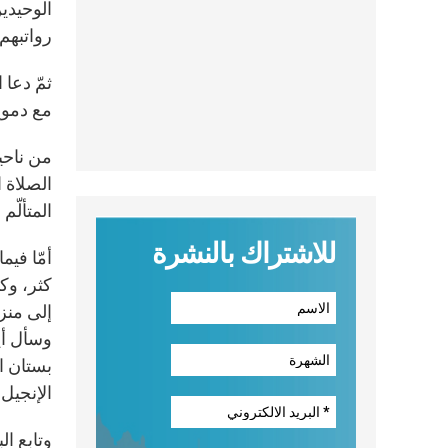
الوحيدين
رواتبهم
ثمّ دعا 
مع دموع
من ناحية
الصلاة ا
المتألّم
للاشتراك بالنشرة
أمّا فيم
كثر، وكا
إلى منز
وسأل أي
بستان ا
الإنجيل
وتابع ال