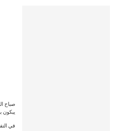
يبكون بس
في التف