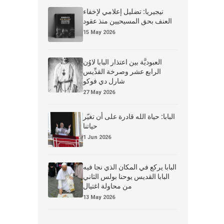
نيجيريا: تضليل إعلامي لإخفاء
العنف بحق المسيحيين منذ عقود
15 May 2026
العبوديَّة بين اعتذار البابا لاوُن
الرابع عشر وصرخة القدِّيس
شارل دي فوكو
27 May 2026
البابا: حياة الله قادرة على أن تغيّر
حياتنا
1 Jun 2026
البابا يركع في المكان الذي نجا فيه
البابا القديس يوحنا بولس الثاني
من محاولة اغتيال
13 May 2026