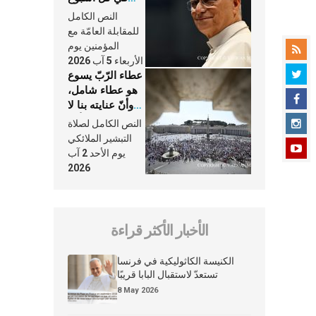
وكلّ يوم، هما
النص الكامل
النَّفَس في حياة
للمقابلة العامّة مع
الكنيسة
المؤمنين يوم
الأربعاء 5 آب 2026
عطاء الرّبّ يسوع
هو عطاء شامل،
وأنّ عنايته بنا لا
تغيب عنّا أبدًا
النص الكامل لصلاة
التبشير الملائكي
يوم الأحد 2 آب
2026
الأخبار الأكثر قراءة
الكنيسة الكاثوليكية في فرنسا
تستعدّ لاستقبال البابا قريبًا
8 May 2026