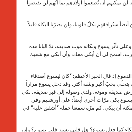
لن يمكنهم أن يُطعِموا أولادهم بما أنّهم لن يقبضوا
أيضاً سنُرافقهم بكلّ قلوبنا. ولن يضرّنا البكاء قليلاً
على تأثّر يسوع وبكائه موت صديقه، تلا البابا هذه
: “يا رب، اسمح لي أن أبكي معك، وأن أبكي مع شعبك
ل الدموع إذ قال الحبر الأعظم: “كان ليسوع أصدقاء
يتحلّى بحبّ أكبر وبثقة أكثر. وقد دخل يسوع مراراً
 مرض صديقه وموته. ولدى وصوله إلى قبر صديقه، بكى
سوع بكى مرّات أخرى أيضاً: على أورشليم وفي
ويمكنه أن يبكي. كم مرّة سمعنا جملة “أشفق عليه” في
نني البكاء كما فعل يسوع؟ هل قلبي يشبه قلب يسوع؟ وإن