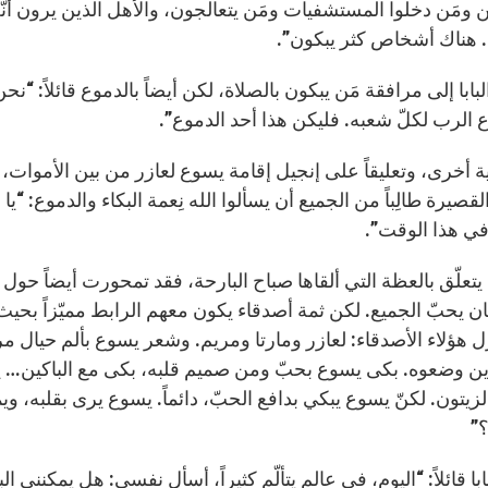
 ومَن دخلوا المستشفيات ومَن يتعالجون، والأهل الذين يرون أنّه 
. هناك أشخاص كثر يبكون”.
البابا إلى مرافقة مَن يبكون بالصلاة، لكن أيضاً بالدموع قائلاً: “نحن 
 الرب لكلّ شعبه. فليكن هذا أحد الدموع”.
 أخرى، وتعليقاً على إنجيل إقامة يسوع لعازر من بين الأموات، و
لقصيرة طالِباً من الجميع أن يسألوا الله نِعمة البكاء والدموع
 في هذا الوقت”.
ا يتعلّق بالعظة التي ألقاها صباح البارحة، فقد تمحورت أيضاً حو
ن يحبّ الجميع. لكن ثمة أصدقاء يكون معهم الرابط مميّزاً بحيث 
ل هؤلاء الأصدقاء: لعازر ومارتا ومريم. وشعر يسوع بألم حيال
ن وضعوه. بكى يسوع بحبّ ومن صميم قلبه، بكى مع الباكين… ي
لزيتون. لكنّ يسوع يبكي بدافع الحبّ، دائماً. يسوع يرى بقلبه، 
؟”
بابا قائلاً: “اليوم، في عالم يتألّم كثيراً، أسأل نفسي: هل يمك