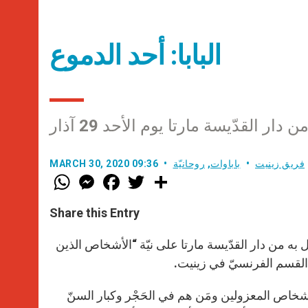
البابا: أحد الدموع
ر القدّيسة مارتا يوم الأحد 29 آذار
فريق زينيت
باباوات
,
روحانيّة
MARCH 30, 2020 09:36
W
M
F
T
S
h
e
a
w
h
a
s
c
i
a
t
s
e
t
r
Share this Entry
s
e
b
t
e
A
n
o
e
p
g
o
r
 قدّاسه الذي احتفل به من دار القدّيسة مارتا على نيّة “الأشخاص الذين
p
e
k
ن القسم الفرنسيّ في زينيت.
r
لأشخاص المعزولين ومَن هم في الحَجْر وكبار السنّ