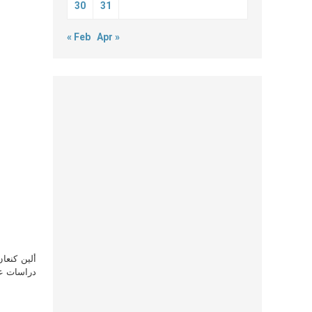
30
31
« Feb
Apr »
ألين كنعا
دراسات علي