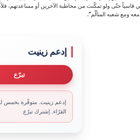
ي قاسياً حتّى ولو تمكّنت من مخاطبة الآخرين أو مساعدتهم، ف
عه ومع شعبه المتألّم”.
إدعم زينيت
تبرّع
إدعم زينيت. متوفّرة بخمس لغا
القرّاء. إشترك تبرّع