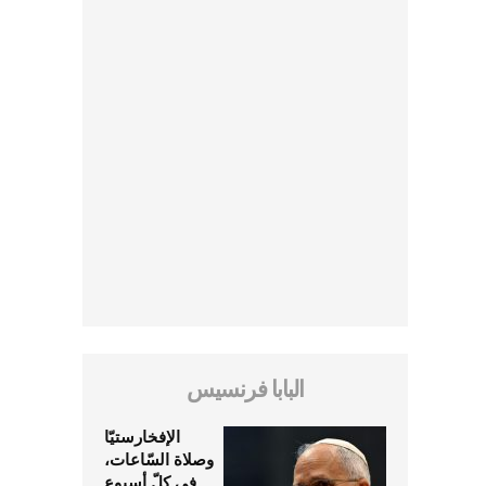
البابا فرنسيس
الإفخارستيّا
وصلاة السّاعات،
في كلّ أسبوع