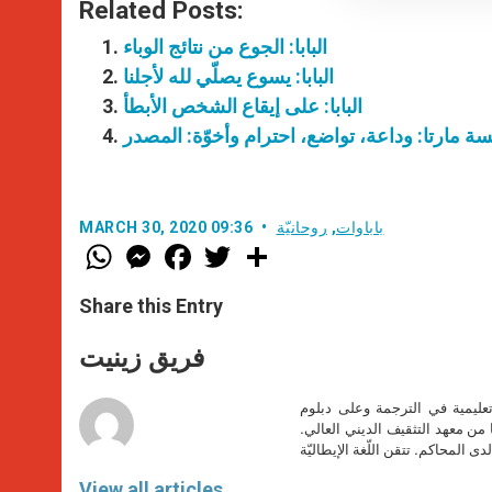
Related Posts:
البابا: الجوع من نتائج الوباء
البابا: يسوع يصلّي لله لأجلنا
البابا: على إيقاع الشخص الأبطأ
ّيسة مارتا: وداعة، تواضع، احترام وأخوّة: المصدر
باباوات
,
روحانيّة
MARCH 30, 2020 09:36
W
M
F
T
S
h
e
a
w
h
a
s
c
i
a
t
s
e
t
r
Share this Entry
s
e
b
t
e
A
n
o
e
p
g
o
r
فريق زينيت
p
e
k
r
تعليمية في الترجمة وعلى دبلوم
ا من معهد التثقيف الديني العالي.
دى المحاكم. تتقن اللّغة الإيطاليّة
View all articles