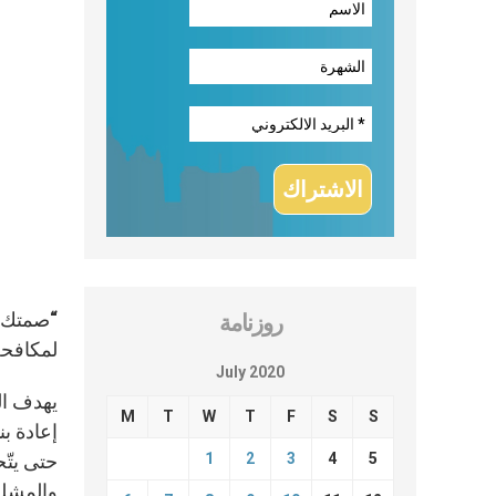
روزنامة
لمكافحة ا
July 2020
يهدف ال
M
T
W
T
F
S
S
إعادة ب
5
4
3
2
1
حتى يتّ
والمشلول