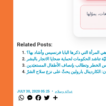
ت، يموّلها
Related Posts:
ي المرأة التي ذكرها البابا فرنسيس وأشاد بها؟
يّة تناشد الحكومات لحماية ضحايا الاتجار بالبشر
قوس الخطر وتطالب بإنصاف الأطفال المستعبَدين
 الكاردينال بارولين يحثّ على نزع سلاح الشرّ
عدالة وسلام
JULY 30, 2020 05:25
W
M
F
T
S
h
e
a
w
h
a
s
c
i
a