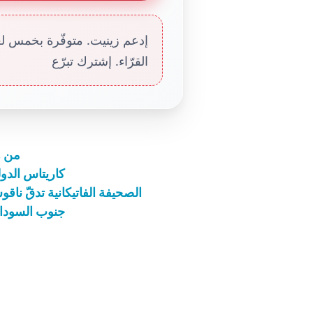
إدعم زينيت. متوفّرة بخمس لغا
القرّاء. إشترك تبرّع
من ه
كاريتاس الدول
الصحيفة الفاتيكانية تدقّ نا
جنوب السودان: