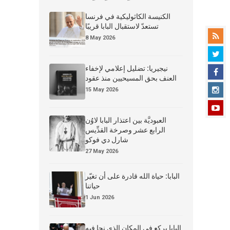
الكنيسة الكاثوليكية في فرنسا
تستعدّ لاستقبال البابا قريبًا
8 May 2026
نيجيريا: تضليل إعلامي لإخفاء
العنف بحق المسيحيين منذ عقود
15 May 2026
العبوديَّة بين اعتذار البابا لاوُن
الرابع عشر وصرخة القدِّيس
شارل دي فوكو
27 May 2026
البابا: حياة الله قادرة على أن تغيّر
حياتنا
1 Jun 2026
البابا يركع في المكان الذي نجا فيه