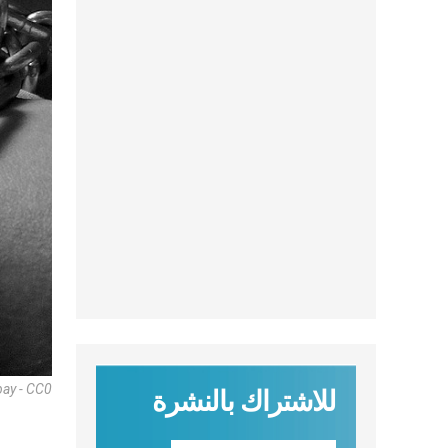
bay - CC0
للاشتراك بالنشرة