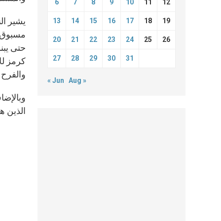
6
7
8
9
10
11
12
يشير الن
13
14
15
16
17
18
19
مسبوق ل
20
21
22
23
24
25
26
حتى يبنو
27
28
29
30
31
كرمز لل
والفرح و
« Jun
Aug »
وبالإضا
الذين هم