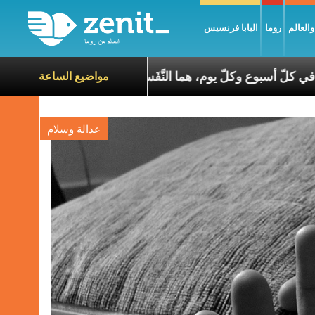
العالم
روما
البابا فرنسيس
صلاة السّاعات، في كلّ أسبوع وكلّ يوم، هما النَّفَس في حياة الك
مواضيع الساعة
عدالة وسلام