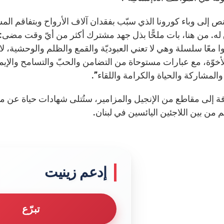
ص إلى وباء كورونا الذي سبّب بفقدان آلاف الأرواح وبتفاقم المش
ه. من هنا، بات ملحًّا بذل جهد مشترك أكثر من أيّ وقت مضى: 
ا معًا سلسلة وهي لا تعني العبوديّة والقمع والظلم والوحشية، ل
أخوّة، مع عبارات مستوحاة من التضامن والحبّ والتسامح والإيما
المشاركة والحياة والكرامة واللقاء”.
فة إلى مقاطع من الإنجيل والمزامير، ستُتلى شهادات حياة عن مأسا
 من بين اللاجئين اليائسين في لبنان.
إدعم زينيت
تبرّع