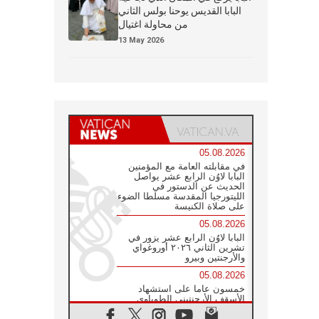
البابا القديس يوحنا بولس الثاني
من محاولة اغتيال
13 May 2026
05.08.2026
في مقابلته العامة مع المؤمنين
البابا لاوُن الرابع عشر يواصل
الحديث عن الدستور في
الليتورجيا المقدسة مسلطا الضوء
على صلاة الكنيسة
05.08.2026
البابا لاوُن الرابع عشر يزور في
تشرين الثاني ٢٠٢٦ أوروغواي
والأرجنتين وبيرو
05.08.2026
خمسون عاما على استشهاد
الأسقف الأرجنتيني الطوباوي
إنريكي أنجيليلي