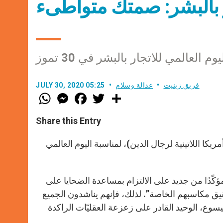
ار بالبشر: صمتك متواطىء
يوم العالمي للاتجار بالبشر في 30 تموز
فريق زينيت
عدالة وسلام
JULY 30, 2020 05:25
W
M
F
T
S
h
e
a
w
h
a
s
c
i
a
t
s
e
t
r
Share this Entry
s
e
b
t
e
A
n
o
e
p
g
o
r
ذا هو عنوان الصلاة التي اقترحها كلار CLAR (اتحاد أمريكا اللاتينية لرجال الدين)، لمناسبة اليوم العالمي
p
e
k
r
ؤكّدًا من جديد على الالتزام بمساعدة الضحايا على
حقيق مكاسبهم الخاصة”. لذلك، فإنهم يناشدون الجميع
سوع، الوحيد القادر على زعزعة العقليّات الراكدة