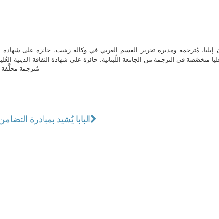
ن إيليا، مُترجمة ومديرة تحرير القسم العربي في وكالة زينيت. حائزة على شهادة 
ا متخصّصة في الترجمة من الجامعة اللّبنانية. حائزة على شهادة الثقافة الدينية العُلي
مُترجمة محلَّفة ل
البابا يُشيد بمبادرة التضام