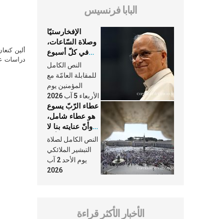
البابا فرنسيس
الإفخارستيّا
وصلاة السّاعات،
ألين كنعا
في كلّ أسبوع
دراسات علي
وكلّ يوم، هما
النص الكامل
النَّفَس في حياة
للمقابلة العامّة مع
الكنيسة
المؤمنين يوم
الأربعاء 5 آب 2026
عطاء الرّبّ يسوع
هو عطاء شامل،
وأنّ عنايته بنا لا
تغيب عنّا أبدًا
النص الكامل لصلاة
التبشير الملائكي
يوم الأحد 2 آب
2026
الأخبار الأكثر قراءة