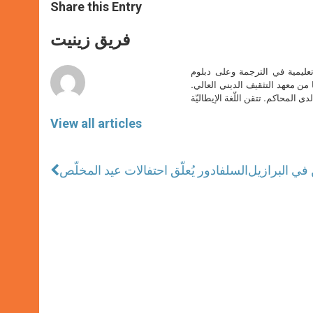
t
s
e
t
r
Share this Entry
s
e
b
t
e
A
n
o
e
p
g
o
r
فريق زينيت
p
e
k
r
تعليمية في الترجمة وعلى دبلوم
ا من معهد التثقيف الديني العالي.
دى المحاكم. تتقن اللّغة الإيطاليّة
View all articles
ن في البرازيل
السلفادور يُعلّق احتفالات عيد المخلّص