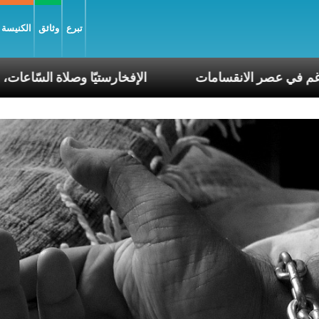
تبرع
وثائق
الكنيسة و
 كونوا أنبياء تناغم في عصر الانقسامات
الإفخارستيّا و