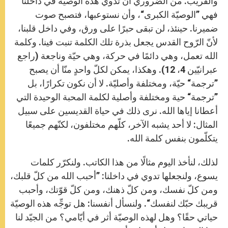
والقريب. من الضروري أن تدوي هذه الوصيّة في داخلنا
فهي ”الوصيّة الكبرى“، وأن نستوعبها، فتصبح صوت
ضميرنا. حينئذ، لن تبقى حبرًا على ورق، وفي داخل قلبنا،
لأنّ الرّوح القدس يجعل بذرة تلك الكلمة تنبت فينا. وكلمة
الله تعمل، وهي دائمًا في حركة، وهي حيّة وناجعة (راجع
عبرانيّين 4، 12). وهكذا، يمكن لكلّ واحدٍ منّا أن يصبح
”ترجمة“ حيّة، ومختلفة وأصليّة. لا أن نكون تكرارًا، بل
”ترجمة“ حية ومختلفة وأصلية لكلمة المحبة الوحيدة التي
أعطانا إياها الله. نرى ذلك في حياة القديسين على سبيل
المثال: لا أحد يشبه الآخر، كلّهم ​​مختلفون، لكنّهم جميعًا
يتكلّمون بنفس كلمة الله.
لذلك، لنأخذ اليوم مثالًا من هذا الكاتب. ولنكرّر كلمات
يسوع، ولنجعلها تدوي في داخلنا: ”أحبب الله من كلّ قلبك،
ومن كلّ نفسك، ومن كلّ ذهنك، ومن كلّ قوّتك، وأحبب
قريبك حبّك لنفسك“. ولنسأل أنفسنا: هل توجِّه هذه الوصيّة
حياتي حقًا؟ وهل لهذه الوصيّة أثر في أيّامي؟ من الجيّد لنا