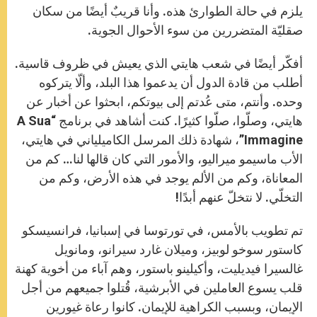
يلزم في حالة الطوارئ هذه. وأنا قريبٌ أيضًا من سكان
صقليّة المتضررين من سوء الأحوال الجوية.
أفكّر أيضًا في شعب هايتي الذي يعيش في ظروف قاسية.
أطلب من قادة الدول أن يدعموا هذا البلد، وألّا يتركوه
وحده. وأنتم، متى عُدتم إلى بيوتكم، ابحثوا عن أخبار عن
هايتي، وصلّوا، صلّوا كثيرًا. كنت أشاهد في برنامج “A Sua
Immagine”، شهادة ذلك المرسل الكاميلياني في هايتي،
الأب ماسيمو ميراليو، والأمور التي كان قالها لنا… كم من
المعاناة، وكم من الألم يوجد في هذه الأرض، وكم من
التخلّي. لا نتخلّ عنهم أبدًا!
تم تطويب بالأمس، في تورتوسا في إسبانيا، فرانسيسكو
كاستور سوخو لوبيز، وميلان غارد سيرانو، ومانويل
غالسيرا فيديليت، وأكيلينو باستور، وهم آباء من أخوية كهنة
قلب يسوع العاملين في الأبرشية، قُتلوا جميعهم من أجل
الإيمان، وبسبب الكراهية للإيمان. كانوا رعاة غيورين