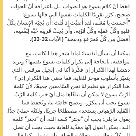
فقط أنّ كلام يسوع هو الصواب، بل باعترافه أنّ الجواب
صحيح، كرّر تقريبًا الكلمات نفسها التي قالها يسوع:
“أَحسَنتَ يا مُعَلِّم، لقد أَصَبْتَ إِذ قُلتَ: أَن يُحِبَّه الإِنسانُ بِكُلِّ
قلبِهِ وكُلِّ عَقلِه وكُلِّ قُوَّتِه، وأَن يُحِبَّ قَريبَه حُبَّه لِنَفْسِه،
أَفضَلُ مِن كُلِّ مُحرَقَةٍ وذبيحَة” (الآيات 32-33).
يمكننا أن نسأل أنفسنا: لماذا شعر هذا الكاتب، مع
موافقته، بالحاجة إلى تكرار كلمات يسوع نفسها؟ ويزيد
دهشنا لهذا التّكرار إن فكّرنا أنّنا في إنجيل مرقس، الذي
يتميّز بأسلوب موجز للغاية. فما معنى هذا التّكرار إذن؟
هذا التكرار هو تعليم لنا نحن السّامعين جميعًا. لأنّ كلمة
الرّبّ يسوع لا يمكن أن نتلقّاها مثل أيّ خبر. كلمة الرّبّ
يسوع يجب أن تتكرّر، وتصبح خاصّة بنا، وتُحفظ فينا.
التّقليد الرّهباني يستخدم مصطلحًا جريئًا، ولكنّه عمليّ جدًّا:
يقول ما يلي: يجب أن ”نجتر“ كلمة الله. أن ”نجتر“ كلمة
الله . يمكن القول إنّها مغذّية للغاية بحيث يجب أن تصل
إلى كلّ مجالٍ من مجالات الحياة، وأن تشمل، كما قال