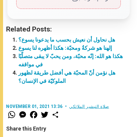
Related Posts:
هل نحاول أن نعيش بحسب ما يدعونا يسوع؟
إلهنا هو شركةُ ومحبّة: هكذا أظهره لنا يسوع
هكذا هو الله: إنّه محبّة، ومن يحبّ لا يبقى متصلّبًا
في مواقفه
هل نؤمن أنّ المحبّة هي أفضل طريقة لظهور
الملوكيّة في الإنسان؟
صلاة التبشير الملائكي
NOVEMBER 01, 2021 13:36
W
M
F
T
S
h
e
a
w
h
a
s
c
i
a
t
s
e
t
r
Share this Entry
s
e
b
t
e
A
n
o
e