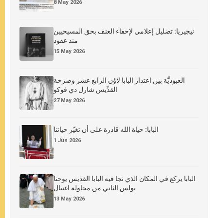
8 May 2026
نيجيريا: تضليل إعلامي لإخفاء العنف بحق المسيحيين
منذ عقود
15 May 2026
العبوديَّة بين اعتذار البابا لاوُن الرابع عشر وصرخة
القدِّيس شارل دي فوكو
27 May 2026
البابا: حياة الله قادرة على أن تغيّر حياتنا
1 Jun 2026
البابا يركع في المكان الذي نجا فيه البابا القديس يوحنا
بولس الثاني من محاولة اغتيال
13 May 2026