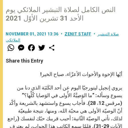
النص الكامل لصلاة التبشير الملائكي يوم
الأحد 31 تشرين الأوّل 2021
صلاة التبشير
ZENIT STAFF
NOVEMBER 01, 2021 13:36
الملائكي
W
M
F
T
S
h
e
a
w
h
a
s
c
i
a
t
s
e
t
r
Share this Entry
s
e
b
t
e
A
n
o
e
p
g
o
r
أيّها الإخوة والأخوات الأعزّاء، صباح الخير!
p
e
k
r
يروي إنجيل ليتورجيّا اليوم عن أحد الكَتَبَة الذي دنا من
يسوع وسأله: “ما الوَصِيَّةُ الأُولى في الوَصايا كُلِّها؟”
(مرقس 12، 28). فأجاب يسوع واستشهد بالشريعة وأكّد
أنّ الوصيّة الأولى هي محبّة الله، ومنها، نتيجة طبيعيّة
لذلك، تأتي الوصيّة الثّانية: أحبب قريبك حبّك لنفسك (راجع
الآيات 29-31). فلمّا سمع الكاتب هذا الجواب، لم يعترف