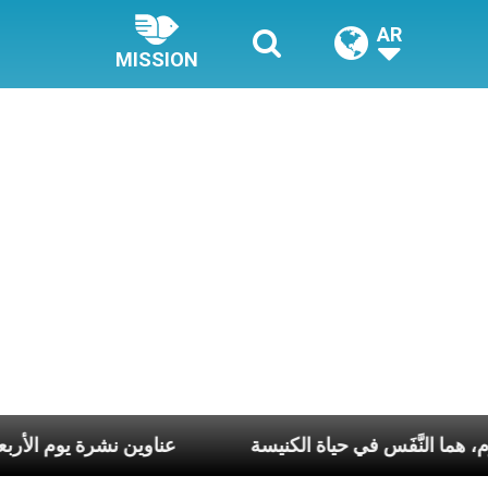
AR
MISSION
ّ أسبوع وكلّ يوم، هما النَّفَس في حياة الكنيسة
عناوين نشرة