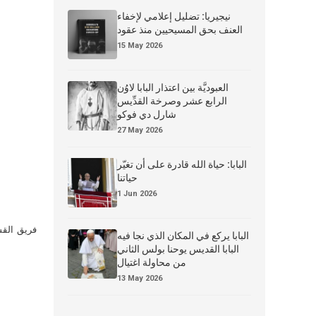
نيجيريا: تضليل إعلامي لإخفاء
العنف بحق المسيحيين منذ عقود
15 May 2026
العبوديَّة بين اعتذار البابا لاوُن
الرابع عشر وصرخة القدِّيس
شارل دي فوكو
27 May 2026
البابا: حياة الله قادرة على أن تغيّر
حياتنا
1 Jun 2026
فريق القس
البابا يركع في المكان الذي نجا فيه
البابا القديس يوحنا بولس الثاني
من محاولة اغتيال
13 May 2026