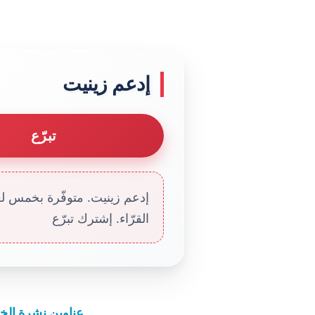
إدعم زينيت
تبرّع
إدعم زينيت. متوفّرة بخمس لغا
القرّاء. إشترك تبرّع
عناوين نشرة الخميس 3 آذار 2022: ممرّات إنساني