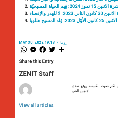
موز 2024: قِيم الحياة المسيحيّة
2023: لا للهدر والإقصاء
2: وُلد المسيح هللويا
روما
MAY 30, 2022 19:18
W
M
F
T
S
h
e
a
w
h
a
s
c
i
a
t
s
e
t
r
Share this Entry
s
e
b
t
e
A
n
o
e
p
g
o
r
ZENIT Staff
p
e
k
r
صل لكم صوت الكنيسة ووقع صدى
الإنجيل الحي.
View all articles