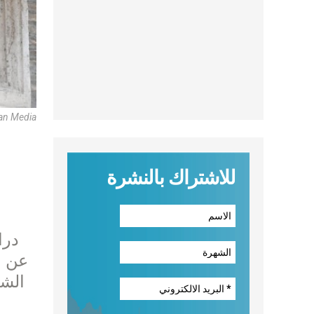
an Media
للاشتراك بالنشرة
درا
عن م