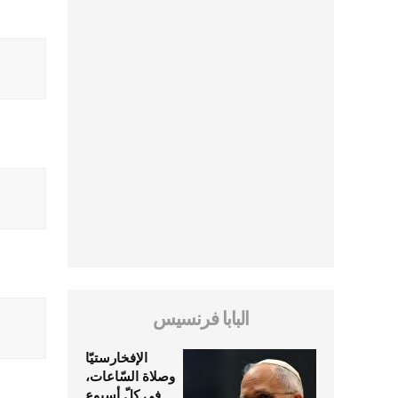
البابا فرنسيس
الإفخارستيّا
وصلاة السّاعات،
في كلّ أسبوع