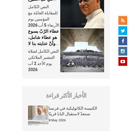
وكلّ يوم، هما
النص الكامل
النَّفَس في حياة
للمقابلة العامّة مع
الكنيسة
المؤمنين يوم
الأربعاء 5 آب 2026
عطاء الرّبّ يسوع
هو عطاء شامل،
وأنّ عنايته بنا لا
تغيب عنّا أبدًا
النص الكامل لصلاة
التبشير الملائكي
يوم الأحد 2 آب
2026
الأخبار الأكثر قراءة
الكنيسة الكاثوليكية في فرنسا
تستعدّ لاستقبال البابا قريبًا
8 May 2026