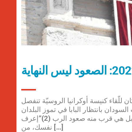
 للّقاء كنيسة أوكرانيا الروسيّة تنفصل
سودان بانتظار البابا في تموز البلدان
الشهيدان في أفريقيا ليست المحبة استملاكًا للآخر بل هي قرب منه صعود الرب (2)”إعرف
نفسك، من […]