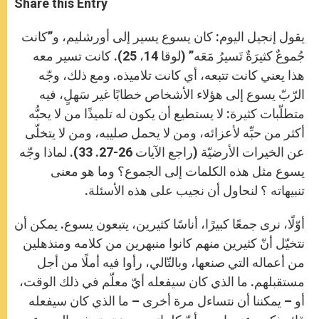
Share this Entry
s
e
b
t
e
A
n
o
e
p
g
o
r
يقول إنجيل اليوم: كان يسوع يسير إلى أورشليم، و”كانت
p
e
k
r
جُموعٌ كثيرَةٌ تَسيرُ مَعَه” (لوقا 14، 25). كانت تسير معه
هذا يعني كانت تتبعه، أي كانت تلاميذه. ومع ذلك، وجّه
الرّبّ يسوع إلى هؤلاء الأشخاص خطابًا غير سَهلٍ، فيه
متطلّبات كثيرة: لا يستطيع أن يكون له تلميذًا من لا يحبُّه
أكثر من حبِّه لأعزائه، ومن لا يحمل صليبه، ومن لا يتخلّى
عن الخيرات الأرضيّة (راجع الآيات 26-27. 33). لماذا وجّه
يسوع مثل هذه الكلمات إلى الجموع؟ وما هو معنى
تنبيهاته ؟ لنحاول أن نجيب على هذه الأسئلة.
أوّلًا، نرى جمعًا كبيرًا، أناسًا كثيرين، يتبعون يسوع. يمكن أن
نتخيّل أنّ كثيرين منهم كانوا منبهرين من كلامه ومنذهلين
من أعماله التي صنعها، وبالتّالي، رأوا فيه أملًا من أجل
مستقبلهم. ما الذي كان سيفعله أيّ معلّم في ذلك الوقت،
أو – يمكننا أن نتساءل مرة أخرى – ما الذي كان سيفعله