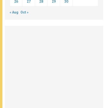
26
27
28
29
30
« Aug
Oct »