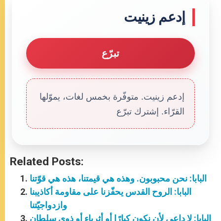
إدعم زينيت
تبرّع
إدعم زينيت. متوفّرة بخمس لغات، يموّلها
القرّاء. إشترك تبرّع
Related Posts:
البابا: نحن محبوبون. وهذه هي قيمتنا، هذه هي قوّتنا
البابا: الروح القدس يحفّزنا على مقاومة أكاذيبنا
وازدواجيّتنا
البابا: لا داعي لأن نكون كبارًا أو أثرياء أو ذوي سلطان