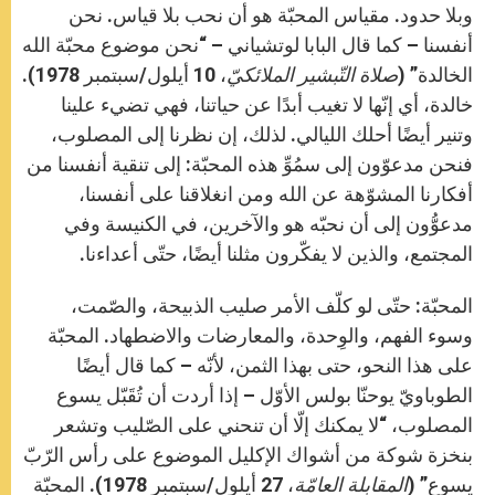
وبلا حدود. مقياس المحبّة هو أن نحب بلا قياس. نحن
أنفسنا – كما قال البابا لوتشياني – “نحن موضوع محبّة الله
الخالدة” (
صلاة التّبشير الملائكيّ
، 10 أيلول/سبتمبر 1978).
خالدة، أي إنّها لا تغيب أبدًا عن حياتنا، فهي تضيء علينا
وتنير أيضًا أحلك الليالي. لذلك، إن نظرنا إلى المصلوب،
فنحن مدعوّون إلى سمُوِّ هذه المحبّة: إلى تنقية أنفسنا من
أفكارنا المشوّهة عن الله ومن انغلاقنا على أنفسنا،
مدعوُّون إلى أن نحبّه هو والآخرين، في الكنيسة وفي
المجتمع، والذين لا يفكّرون مثلنا أيضًا، حتّى أعداءنا.
المحبّة: حتّى لو كلّف الأمر صليب الذبيحة، والصّمت،
وسوء الفهم، والوِحدة، والمعارضات والاضطهاد. المحبّة
على هذا النحو، حتى بهذا الثمن، لأنّه – كما قال أيضًا
الطوباويّ يوحنّا بولس الأوّل – إذا أردت أن تُقَبّل يسوع
المصلوب، “لا يمكنك إلّا أن تنحني على الصّليب وتشعر
بنخزة شوكة من أشواك الإكليل الموضوع على رأس الرّبّ
يسوع” (
المقابلة العامّة
، 27 أيلول/سبتمبر 1978). المحبّة