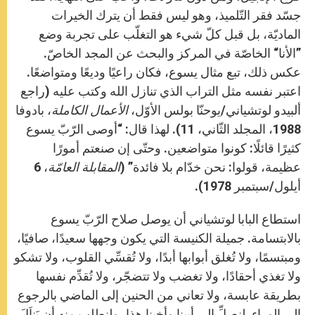
جسّد فقر التّلميذ، وهو ليس فقط أن يترك الخيرات
الماديّة، بل قبل كلّ شيء هو التغلّب على تجربة وضع
”الأنا“ الخاصّة في المركز والبحث عن المجد الخاصّ.
عكس ذلك، تبع مثال يسوع، فكان راعيًا وديعًا ومتواضعًا.
اعتبر نفسه مثل التراب الذي تنازل الله وكتب عليه (راجع
ألبيدو لوتشياني/يوحنّا بولس الأوّل،
الأعمال الكاملة
، بادوفا
1988، المجلد الثّاني، 11). لهذا قال: “أوصى الرّبّ يسوع
كثيرًا قائلًا: كونوا متواضعين. وحتّى إن صنعتم أمورًا
عظيمة، قولوا: نحن خدّام بلا فائدة” (
المقابلة العامّة
، 6
أيلول/سبتمبر 1978).
استطاع البابا لوتشياني أن يوصل صلاح الرّبّ يسوع
بالابتسامة. جميلة الكنيسة التي يكون وجهها سعيدًا، صافيًا،
ومبتسمًا، ولا تُغلق أبوابها أبدًا، ولا تُقسِّي القلوب، ولا تشكو
ولا تغذي أحقادًا، ولا تغضب ولا تتضجّر، ولا تُقدِّم نفسها
بطريقة عابسة، ولا تعاني من الحنين إلى الماضي بالرجوع
إلى الوراء. لنصلِّ إلى أبينا وأخينا هذا، ولنطلب منه أن يَناَلَ