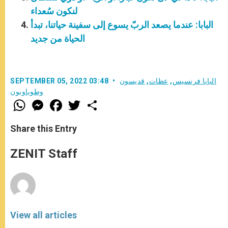
لنكون سُعداء
البابا: عندما يصعد الربّ يسوع إلى سفينة حياتنا، تبدأ
الحياة من جديد
البابا فرنسيس
,
عظات
,
قديسون
SEPTEMBER 05, 2022 03:48
وطوباويون
W
M
F
T
S
h
e
a
w
h
a
s
c
i
a
t
s
e
t
r
Share this Entry
s
e
b
t
e
A
n
o
e
p
g
o
r
ZENIT Staff
p
e
k
r
View all articles