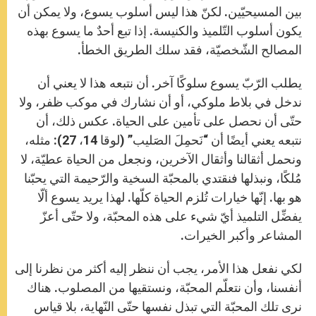
بين المسيحيّين. لكنّ هذا ليس أسلوب يسوع، ولا يمكن أن
يكون أسلوب التّلميذ والكنيسة. إذا تبع أحدٌ ما يسوع بهذه
المصالح الشّخصيّة، فقد سلك الطريق الخطأ.
يطلب الرّبّ يسوع سلوكًا آخر. أن نتبعه هذا لا يعني أن
ندخل في بلاط ملوكي، أو أن نشارك في موكب ظفر، ولا
حتّى أن نحصل على تأمين على الحياة. عكس ذلك، أن
نتبعه يعني أيضًا أن “نَحمِلَ الصَليب” (لوقا 14، 27): مثله،
ونحمل أثقالنا وأثقال الآخرين، ونجعل من الحياة عطيّة، لا
مُلكًا، ونبذلها فنقتدي بالمحبّة السخية والرّحيمة التي يحبّنا
هو بها. إنّها خيارات تُلزم الحياة كلّها. لهذا يريد يسوع ألّا
يفضِّل التلميذ أيّ شيء على هذه المحبّة، ولا حتّى أعزّ
المشاعر وأكبر الخيرات.
لكي نفعل هذا الأمر، يجب أن ننظر إليه أكثر من نظرنا إلى
أنفسنا، وأن نتعلّم المحبّة، ونستقيها من المصلوب. هناك
نرى تلك المحبّة التي تبذل نفسها حتّى النّهاية، بلا قياس