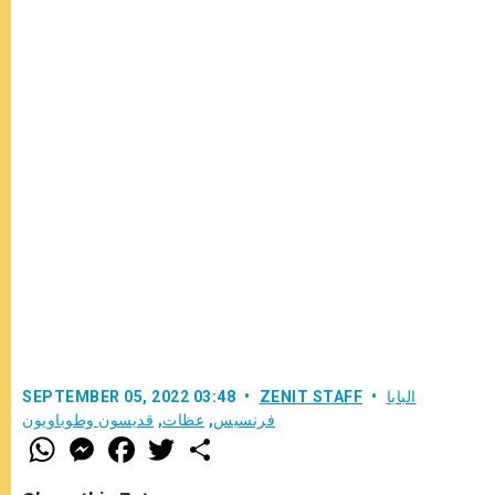
البابا
ZENIT STAFF
SEPTEMBER 05, 2022 03:48
فرنسيس
,
عظات
,
قديسون وطوباويون
W
M
F
T
S
h
e
a
w
h
a
s
c
i
a
t
s
e
t
r