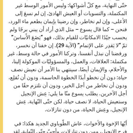
حتّى النهاية، مع كلّ أشواكها: وليس الأمور الوسط غير
المكتملة، والتسويات أو العيش الهادئ. إن لم نسعَ إلى
الأعلى، وإن لم نخاطر، وإن رضينا بإيمان بطعم ماء الورد،
فنحن – كما قال يسوع – مثل الذي أراد أن يبني برجًا ولم
يحسب جيّدًا الامكانيّات للقيام بذلك، فهو “يَضَعَ الأَساسَ”
ثمّ “لا يَقدِر على الإتمام” (الآية 29). إن خفنا أن نخسر،
ورفضنا أن نبذل أنفسنا، وتركنا الأمور في حالة وسط، غير
مكتملة: العلاقات، والعمل، والمسؤوليّات الموكولة إلينا،
والأحلام، والإيمان أيضًا. سينتهي بنا الأمر أن نعيش نصف
حياة: دون أن نخطو أبدًا الخطوة الحاسمة، ودون أن نُقلِع،
ودون أن نخاطر من أجل الخير، ودون أن نلتزم حقًا من
أجل الآخرين. يطلب يسوع منّا ما يلي: عِش الإنجيل
وستعيش الحياة، لا نصف حياة، لكن حتّى النّهاية. عِش
الإنجيل، وعِش الحياة، من دون تنازلات.
أيّها الإخوة والأخوات، عاش الطّوباوي الجديد هكذا: في
فرح الإنجيل، ومن دون تنازلات، وأحبّ حتّى النّهاية. لقد