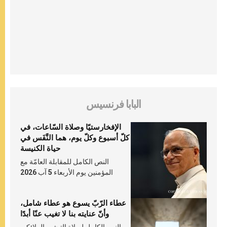
البابا فرنسيس
الإفخارستيّا وصلاة السّاعات، في
كلّ أسبوع وكلّ يوم، هما النَّفَس في
حياة الكنيسة
النص الكامل للمقابلة العامّة مع
المؤمنين يوم الأربعاء 5 آب 2026
عطاء الرّبّ يسوع هو عطاء شامل،
وأنّ عنايته بنا لا تغيب عنّا أبدًا
النص الكامل لصلاة التبشير الملائكي