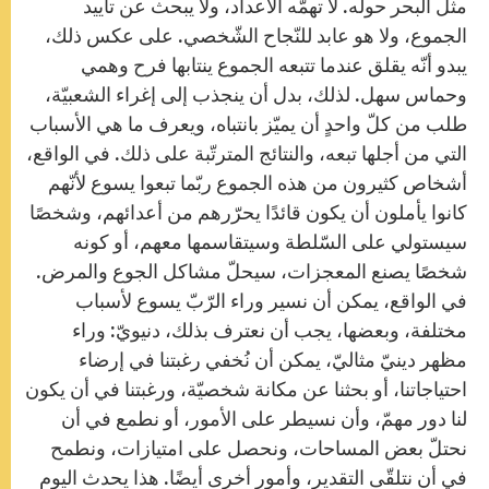
مثل البحر حوله. لا تهمّه الأعداد، ولا يبحث عن تأييد
الجموع، ولا هو عابد للنّجاح الشّخصي. على عكس ذلك،
يبدو أنّه يقلق عندما تتبعه الجموع ينتابها فرح وهمي
وحماس سهل. لذلك، بدل أن ينجذب إلى إغراء الشعبيّة،
طلب من كلّ واحدٍ أن يميّز بانتباه، ويعرف ما هي الأسباب
التي من أجلها تبعه، والنتائج المترتّبة على ذلك. في الواقع،
أشخاص كثيرون من هذه الجموع ربّما تبعوا يسوع لأنّهم
كانوا يأملون أن يكون قائدًا يحرّرهم من أعدائهم، وشخصًا
سيستولي على السّلطة وسيتقاسمها معهم، أو كونه
شخصًا يصنع المعجزات، سيحلّ مشاكل الجوع والمرض.
في الواقع، يمكن أن نسير وراء الرّبّ يسوع لأسباب
مختلفة، وبعضها، يجب أن نعترف بذلك، دنيويّ: وراء
مظهر دينيّ مثاليّ، يمكن أن نُخفي رغبتنا في إرضاء
احتياجاتنا، أو بحثنا عن مكانة شخصيّة، ورغبتنا في أن يكون
لنا دور مهمّ، وأن نسيطر على الأمور، أو نطمع في أن
نحتلّ بعض المساحات، ونحصل على امتيازات، ونطمح
في أن نتلقّى التقدير، وأمور أخرى أيضًا. هذا يحدث اليوم