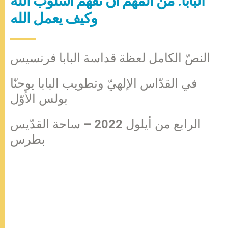
البابا: من المهمّ أن نفهم أسلوب الله
وكيف يعمل الله
النصّ الكامل لعظة قداسة البابا فرنسيس
في القدّاس الإلهيّ وتطويب البابا يوحنّا
بولس الأوّل
الرابع من أيلول 2022 – ساحة القدّيس
بطرس