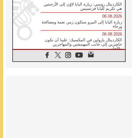
الكاردينال روسي: زيارة البابا لاوُن إلى الأرجنتين
هي تكريم للبابا فرنسيس
06.08.2026
زيارة البابا إلى البيرو ستكون زمن نعمة ومصالحة
ورجاء
06.08.2026
الكاردينال بارولين في المكسيك: علينا أن نكون
حاضرين إلى جانب المهمشين والمهاجرين
والأجانب
06.08.2026
البابا لاوُن الرابع عشر للشباب في أسيزي:
"أوروبا والعالم يبحثان اليوم عن قديسين جُدد
فيكم"
06.08.2026
البابا في أسيزي يتحدث إلى الشباب المشاركين
في لقاء الشباب الفرنسيسكاني
06.08.2026
البابا لاوُن الرابع عشر يبرق معزيا بوفاة
الكاردينال جوليو دوارتي لانغا
05.08.2026
في مقابلته العامة مع المؤمنين البابا لاوُن الرابع
عشر يواصل الحديث عن الدستور في الليتورجيا
المقدسة مسلطا الضوء على صلاة الكنيسة
05.08.2026