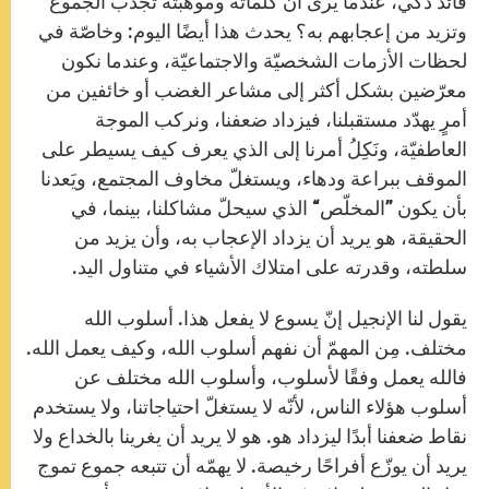
قائد ذكي، عندما يرى أنّ كلماته وموهبته تجذب الجموع
وتزيد من إعجابهم به؟ يحدث هذا أيضًا اليوم: وخاصّة في
لحظات الأزمات الشخصيّة والاجتماعيّة، وعندما نكون
معرّضين بشكل أكثر إلى مشاعر الغضب أو خائفين من
أمرٍ يهدّد مستقبلنا، فيزداد ضعفنا، ونركب الموجة
العاطفيّة، ونَكِلُ أمرنا إلى الذي يعرف كيف يسيطر على
الموقف ببراعة ودهاء، ويستغلّ مخاوف المجتمع، ويَعدنا
بأن يكون ”المخلّص“ الذي سيحلّ مشاكلنا، بينما، في
الحقيقة، هو يريد أن يزداد الإعجاب به، وأن يزيد من
سلطته، وقدرته على امتلاك الأشياء في متناول اليد.
يقول لنا الإنجيل إنّ يسوع لا يفعل هذا. أسلوب الله
مختلف. مِن المهمّ أن نفهم أسلوب الله، وكيف يعمل الله.
فالله يعمل وفقًا لأسلوب، وأسلوب الله مختلف عن
أسلوب هؤلاء الناس، لأنّه لا يستغلّ احتياجاتنا، ولا يستخدم
نقاط ضعفنا أبدًا ليزداد هو. هو لا يريد أن يغرينا بالخداع ولا
يريد أن يوزّع أفراحًا رخيصة. لا يهمّه أن تتبعه جموع تموج