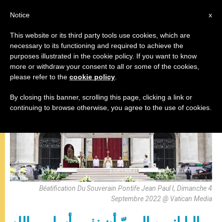
AR
Notice
x
This website or its third party tools use cookies, which are
necessary to its functioning and required to achieve the
,
,
البابا فرنسيس
عظات
قديسون وطوباويون
purposes illustrated in the cookie policy. If you want to know
more or withdraw your consent to all or some of the cookies,
please refer to the
cookie policy
.
By closing this banner, scrolling this page, clicking a link or
continuing to browse otherwise, you agree to the use of cookies.
Béatification Du Souverain Pontife Jean Paul I, Dimanche 4
Septembre 2022 @ Vatican Media