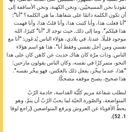
تقودنا نحن المسيحيّين، ونحن الكهنة، ونحن الأساقفة إلى
أن تكون الكلمة دائمًا على شفاهنا. ما هي الكلمة؟ ”أنا“:
”أنا فعلت هذا، وأنا كتبت هذا، وأنا قلتُ هذا، وأنا فهمت
هذا قبلكم“، وما إلى ذلك. حيث توجد الـ ”أنا“ كثيرًا، الله
موجود قليلًا. عندنا، في بلادي، هؤلاء الناس يُدعَون: ”أنا مع
نفسي ومن أجل نفسي وفقط أنا“، هذا هو اسم هؤلاء
الناس. وذات مرّة كان هناك حديث عن كاهن كان على هذا
النحو، متمركزًا في نفسه، وكان الناس يقولون مازحين:
”هذا، عندما يبخّر، يفعل ذلك بالعكس، فهو يبخّر نفسه“.
هذا صحيح، يصبح موقفه مضحكًا.
لنطلب شفاعة مريم كلّيّة القداسة، خادمة الرّبّ
المتواضعة، والصّورة الحيّة لما يحبّ الرّبّ أن يتمّ، وهو
يحطّ الأقوياء عن العروش ويرفع المتواضعين (راجع لوقا
1، 52).