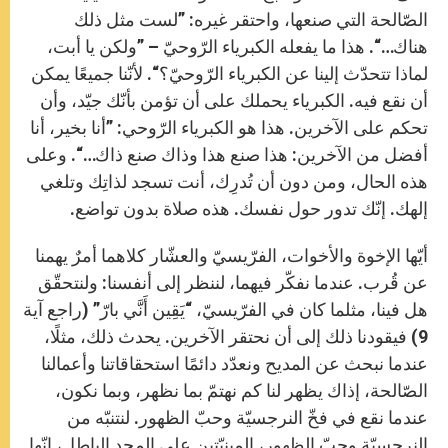
الصّالحة التي صنعها، واحتقر غيره: ”لست مثل ذلك
هناك…“. هذا ما يفعله الكبرياء الرّوحيّ – ”ولكن يا أبت،
لماذا تتحدّث إلينا عن الكبرياء الرّوحيّ؟“. لأنّنا جميعًا يمكن
أن نقع فيه. الكبرياء يحملك على أن تؤمن بأنّك جيّد، وأن
تحكم على الآخرين. هذا هو الكبرياء الرّوحي: ”أنا بخير، أنا
أفضل من الآخرين: هذا صنع هذا وذاك صنع ذاك…“. وعلى
هذه الحال، ومن دون أن تُدرِك، أنت تسجد لذاتِك وتلغي
إلهك. إنّك تدور حول نفسك. هذه صلاة بدون تواضع.
أيّها الإخوة والأخوات، الفرّيسيّ والعشّار كلاهما أمرٌ يهمنا
عن قُرب. عندما نفكّر فيهما، لننظر إلى أنفسنا: ولنتحقّق
هل فينا، مثلما كان في الفرّيسيّ، “يَقِين أَنَّي بارّ” (راجع آية
9) فيقودنا ذلك إلى أن نحتقر الآخرين. يحدث ذلك، مثلًا،
عندما نبحث عن المديح ونعدّد دائمًا استحقاقاتنا وأعمالنا
الصّالحة، إذاك يظهر لنا كم نهتمّ بما نظهر، وبما نكون،
عندما نقع في فخّ النرجسيّة وحبّ الظهور. لنتنبّه من
النرجسيّة وحبّ الظهور، المبنيّتين على المجد الباطل، إنّها