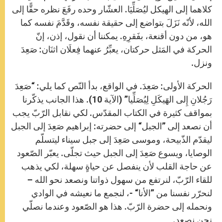
كلاهما إلى الهيكل ليُصَلِّيَا. العشّار وحده رفَعَ نظره حقًّا إلى
الله، لأنّه نَزَلَ بتواضع إلى حقيقة نفسه، وقَدَّمَ نفسه كما
هو، من دون أقنعة، بفَقرِهِ. يمكننا أن نقول، إذن، إنّ
الحركة في المَثل حركتان، يعبِّرُ عنهما فِعلَان اثنَان: صَعِدَ
ونزل.
الحركة الأولى: صَعِدَ. في الواقع، بدأ النّص كما يلي: “صَعِدَ
رَجُلانِ إِلى الهَيكَلِ لِيُصَلِّيا” (الآية 10). هذا الجانب يذكّرنا
بمواقف كثيرة في الكتاب المقدّس. لكي نقابل الرّبّ يجب
أن نصعد إلى ”الجبل“ إلى حضرته: إبراهيم صَعِدَ إلى الجبل
ليقدّم الذّبيحة، وموسى صَعِدَ إلى جبل سيناء ليتسلّم
الوصايا، ويسوع صَعِدَ إلى الجبل حيث تجلّى. يعبّر الصّعود
عن حاجة القلب لأن ينفصل عن حياةٍ سهلة، لكي يذهب
للقاء الرّبّ، لنرتفع من سهول ذواتنا ونصعد نحو الله –
لنحرّر نفسنا من ”الأنا“ -، لنجمع ما نعيشه في الوادي
ونحمله إلى حضرة الرّبّ. هذا هو الصّعود وعندما نصلّي
نحن نصعد.