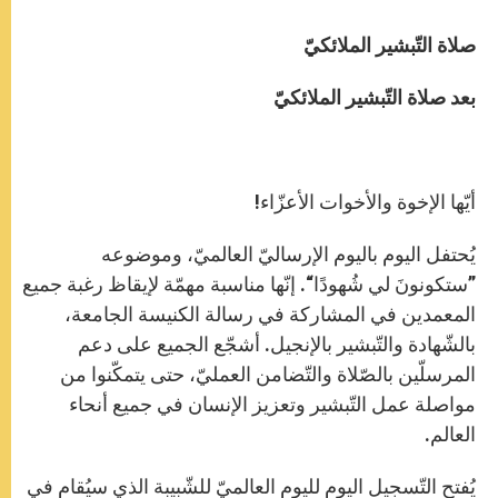
صلاة التّبشير الملائكيّ
بعد صلاة التّبشير الملائكيّ
أيّها الإخوة والأخوات الأعزّاء!
يُحتفل اليوم باليوم الإرساليّ العالميّ، وموضوعه
”ستكونونَ لي شُهودًا“. إنّها مناسبة مهمّة لإيقاظ رغبة جميع
المعمدين في المشاركة في رسالة الكنيسة الجامعة،
بالشّهادة والتّبشير بالإنجيل. أشجّع الجميع على دعم
المرسلّين بالصّلاة والتّضامن العمليّ، حتى يتمكّنوا من
مواصلة عمل التّبشير وتعزيز الإنسان في جميع أنحاء
العالم.
يُفتح التّسجيل اليوم لليوم العالميّ للشّبيبة الذي سيُقام في