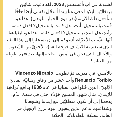
لشبونة في آب/أغسطس 2023. لقد دعوت شابَين
برتغاليَين ليكونا معي هنا بينما أسجّل نفسي أيضًا حاجًّا.
سأفعل ذلك الآن… (نقر فوق الجهاز اللوحي). هذا هو،
قُمت بالتسجيل. أنتَ، هل قمتَ بالتسجيل؟ افعل ذلك…
وأنتِ هل قمتِ بالتسجيل؟ افعلي ذلك… هذا هو، ابقيا هنا.
أيّها الشّباب الأعزّاء، أدعوكم إلى أن تسجلوا إلى هذا اللقاء
الذي سنعيد به اكتشاف فرحة العناق الأخويّ بين الشّعوب
والأجيال، التي نحن في أمس الحاجة إليها، بعد فترة طويلة
من الغياب!
بالأمس، في مدريد، تمّ تطويب Vincenzo Nicasio
Renuncio Toribio وأحد عشر من رفاق رهبانيّة الفاديّ
الإلهيّ، الذين قُتلوا في إسبانيا في عام 1936 بدافع كراهية
للإيمان. مثال شهود المسيح هؤلاء، حتى في سفك الدّم،
يدفعنا إلى أن نكون منطقيّين مع إيماننا وشجعانًا؛
وشفاعتهم تدعم الذين يتعبون اليوم لزرع الإنجيل في
العالم. لنصفّق للطوباويّين الجدّد!