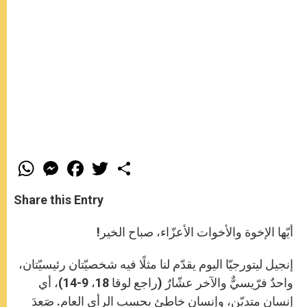
W
M
F
T
S
h
e
a
w
h
a
s
c
i
a
t
s
e
t
r
Share this Entry
s
e
b
t
e
A
n
o
e
p
g
o
r
أيّها الإخوة والأخوات الأعزّاء، صباح الخير!
p
e
k
r
إنجيل ليتورجيّا اليوم يقدّم لنا مثلًا فيه شخصيّتان رئيسيّتان،
واحدٌ فرّيسيٌّ والآخر عشّارٌ (راجع لوقا 18، 9-14)، أي
إنسان متديّن، وإنسان خاطئ بحسب الرأي العام. صَعِدَ