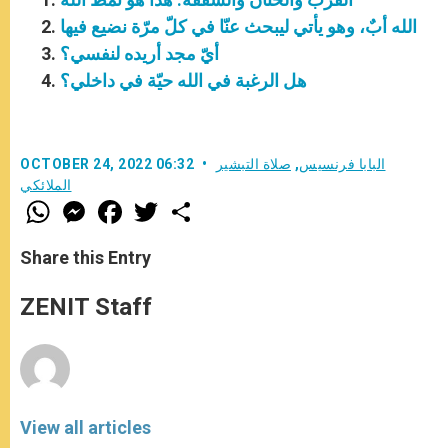
الله أبٌ، وهو يأتي ليبحث عنّا في كلّ مرّة نضيع فيها
أيّ مجد أريده لنفسي؟
هل الرغبة في الله حيّة في داخلي؟
البابا فرنسيس
,
صلاة التبشير
OCTOBER 24, 2022 06:32
الملائكي
W
M
F
T
S
h
e
a
w
h
a
s
c
i
a
t
s
e
t
r
Share this Entry
s
e
b
t
e
A
n
o
e
p
g
o
r
ZENIT Staff
p
e
k
r
View all articles