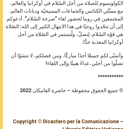
الكولوسيوم للصلاة من أجل السّلام في أوكرانيا والعالم،
مع ممثّلي الكنائس والجماعات المسيحيّة وديانات العالم،
المجتمعين في روما لحضور لقاء ”صرخة السّلام“. أدعوكم
إلى أن تتحّدوا روحيًا في هذا الابتهال الكبير إلى الله: الصّلاة
هي قوّة السّلام. لِنصلّ، ولْنستمر في الصّلاة من أجل
أوكرانيا المعذبة جدًّا.
وأتمنّى لكم جميعًا أحدًا مباركًا. ومن فضلكم، لا تنسَوْا أن
تصلّوا من أجلي. غداءً هنيئًا وإلى اللقاء!
***********
© جميع الحقوق محفوظة – حاضرة الفاتيكان 2022
Copyright © Dicastero per la Comunicazione –