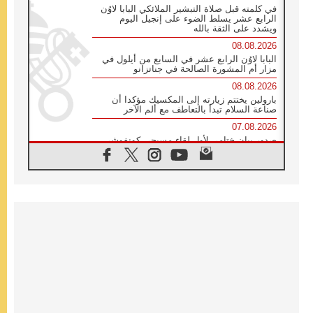
في كلمته قبل صلاة التبشير الملائكي البابا لاوُن
الرابع عشر يسلط الضوء على إنجيل اليوم
ويشدد على الثقة بالله
08.08.2026
البابا لاوُن الرابع عشر في السابع من أيلول في
مزار أم المشورة الصالحة في جناتزانو
08.08.2026
بارولين يختتم زيارته إلى المكسيك مؤكدا أن
صناعة السلام تبدأ بالتعاطف مع ألم الآخر
07.08.2026
صدور بيان ختامي لأول لقاء مسيحي كونفوشي
بمشاركة الدائرة الفاتيكانية للحوار بين الأديان
07.08.2026
الكاردينال ستورلا: زيارة البابا لاوُن الرابع عشر
ستكون بشرى سارة للأوروغواي بأكملها
07.08.2026
الفاتيكان يعلن برنامج الزيارة الرسولية للبابا لاوُن
الرابع عشر إلى فرنسا
07.08.2026
في الذكرى الـ ٨١ لحادثة هيروشيما الكنيسة في
اليابان تنظم ١٠ أيام للصلاة على نية السلام
07.08.2026
الكنيسة في الأوروغواي: زيارة البابا ستعزز
الإيمان والرجاء