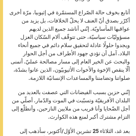
أتابع بخوف حالة الصّراع المستمّرة في إثيوبيا. مرّة أخرى
أكرّر بصدق أنّ العنف لا يحلّ الخلافات، بل يزيد من
عواقبها المأساويّة. إنّني أناشد جميع الذين لديهم
مسؤوليّات سياسيّة، حتى تتوقّف آلام السّكان العزل
ويجدوا حلولًا عادلة لتحقيق سلام دائم في جميع أنحاء
البلاد. آمل أن تؤدي جهود الأطراف من أجل الحوار
والبحث عن الخير العام إلى مسار مصالحة عمليّ. أتمنى
ألّا ينقص الإخوة والأخوات الأثيوبيّون، الذين عانوا بشدّة،
صلواتنا وتضامننا والمساعدات الإنسانيّة اللازمة.
إنّني حزين بسبب الفيضانات التي عصفت بالعديد من
البلدان الأفريقيّة وتسبّبت في الموت والدّمار. أصلّي من
أجل الضّحايا وأنا قريب من ملايين النازحين، وأتطلّع إلى
التزام مشترك أكبر لمنع هذه الكوارث.
بعد غد، الثلاثاء 25 تشرين الأوّل/أكتوبر، سأذهب إلى