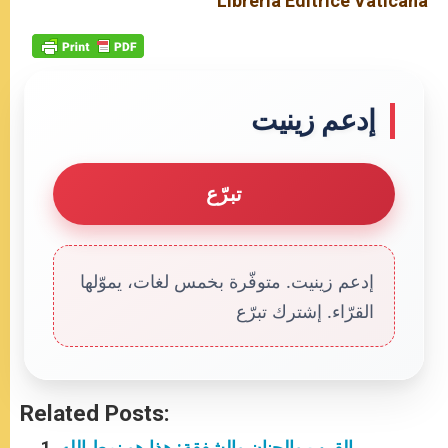
Libreria Editrice Vaticana
إدعم زينيت
تبرّع
إدعم زينيت. متوفّرة بخمس لغات، يموّلها
القرّاء. إشترك تبرّع
Related Posts:
القرب والحنان والشفقة: هذا هو نمط الله