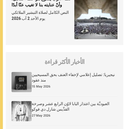
وأنّ عنايته بنا لا تغيب عنّا أبدًا
النص الكامل لصلاة التبشير الملائكي
يوم الأحد 2 آب 2026
الأخبار الأكثر قراءة
نيجيريا: تضليل إعلامي لإخفاء العنف بحق المسيحيين
منذ عقود
15 May 2026
العبوديَّة بين اعتذار البابا لاوُن الرابع عشر وصرخة
القدِّيس شارل دي فوكو
27 May 2026