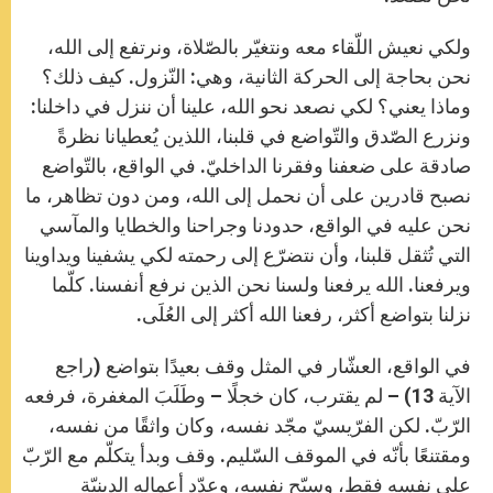
ولكي نعيش اللّقاء معه ونتغيّر بالصّلاة، ونرتفع إلى الله،
نحن بحاجة إلى الحركة الثانية، وهي: النّزول. كيف ذلك؟
وماذا يعني؟ لكي نصعد نحو الله، علينا أن ننزل في داخلنا:
ونزرع الصّدق والتّواضع في قلبنا، اللذين يُعطيانا نظرةً
صادقة على ضعفنا وفقرنا الداخليّ. في الواقع، بالتّواضع
نصبح قادرين على أن نحمل إلى الله، ومن دون تظاهر، ما
نحن عليه في الواقع، حدودنا وجراحنا والخطايا والمآسي
التي تُثقل قلبنا، وأن نتضرّع إلى رحمته لكي يشفينا ويداوينا
ويرفعنا. الله يرفعنا ولسنا نحن الذين نرفع أنفسنا. كلّما
نزلنا بتواضع أكثر، رفعنا الله أكثر إلى العُلَى.
في الواقع، العشّار في المثل وقف بعيدًا بتواضع (راجع
الآية 13) – لم يقترب، كان خجلًا – وطَلَبَ المغفرة، فرفعه
الرّبّ. لكن الفرّيسيّ مجّد نفسه، وكان واثقًا من نفسه،
ومقتنعًا بأنّه في الموقف السّليم. وقف وبدأ يتكلّم مع الرّبّ
على نفسه فقط، وسبّح نفسه، وعدّد أعماله الدينيّة