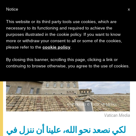
AR
Notice
x
This website or its third party tools use cookies, which are
necessary to its functioning and required to achieve the
,
البابا فرنسيس
صلاة التبشير الملائكي
purposes illustrated in the cookie policy. If you want to know
more or withdraw your consent to all or some of the cookies,
please refer to the
cookie policy
.
By closing this banner, scrolling this page, clicking a link or
continuing to browse otherwise, you agree to the use of cookies.
Vatican Media
لكي نصعد نحو الله، علينا أن ننزل في