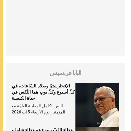
البابا فرنسيس
الإفخارستيّا وصلاة السّاعات، في
كلّ أسبوع وكلّ يوم، هما النَّفَس في
حياة الكنيسة
النص الكامل للمقابلة العامّة مع
المؤمنين يوم الأربعاء 5 آب 2026
عطاء الرّبّ يسوع هو عطاء شامل،