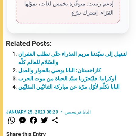
إدعم زينيت. متوفّرة بخمس لغات، يموّلها
القرّاء. إشترك تبرّع
Related Posts:
لنبتهل إلى سيّدتنا مريم العذراء حتّى نطلب الغفران
والسّلام للعالم كلّه
كازاخستان: البابا يوصي بالحوار والعدل
أوكرانيا: فليُحرّرنا سيّد الحياة من موت الحرب
البابا تكلّم لأوّل مرّة عن مباركة الثنائيّين المثليّين
البابا فرنسيس
JANUARY 25, 2023 08:29
W
M
F
T
S
h
e
a
w
h
a
s
c
i
a
t
s
e
t
r
Share this Entry