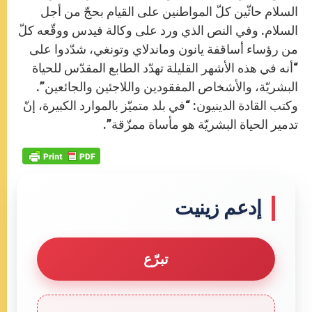
السلام حاثّين كلّ المواطنين على القيام بحجّ من أجل
السلام. وفي النص الذي ورد على وكالة فيدس ووقّعه كلّ
من رؤساء أساقفة يانون وماندلاي وتونغي، شدّدوا على
“أنه في هذه الأشهر القليلة تهدّد الطابع المقدّس للحياة
البشريّة، والأشخاص المفقودين واللاجئين والجائعين”.
وكتب القادة الدينيون: “في بلد متميّز بالموارد الكبيرة، إنّ
تدمير الحياة البشريّة هو مأساة ممزّقة”.
إدعم زينيت
تبرّع