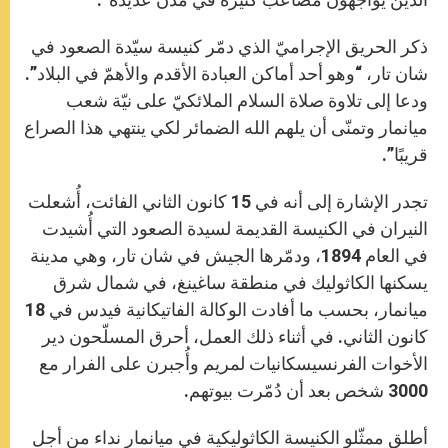
ذكر الحريق الإجراميّ الذي دمّر كنيسة سيّدة الصعود في
شان تار، “وهو أحد أماكن العبادة الأقدم والأهمّ في البلاد”.
ودعا إلى تلاوة صلاة السلام الملائكيّ على نيّة شعب
ميانمار وتمنّى أن يلهم الله الضمائر لكي ينتهي هذا الصراع
قريبًا”.
تجدر الإشارة إلى أنه في 15 كانون الثاني الفائت، أُشعلت
النيران في الكنيسة القديمة لسيدة الصعود التي أُشيدت
في العام 1894، ودمّرها الجيش في شان تار، وهي مدينة
يسكنها الكاثوليك في منطقة ساغينغ، في شمال شرق
ميانمار، بحسب ما أفادت الوكالة الفاتيكانية فيدس في 18
كانون الثاني. في أثناء ذلك العمل، أحرق المسلّحون دير
الأخوات الفرنسيسكانيات لمريم وأُجبرن على الفرار مع
3000 شخص بعد أن دُمّرت بيوتهم.
أطلق ممثّلو الكنيسة الكاثوليكية في ميانمار نداء من أجل