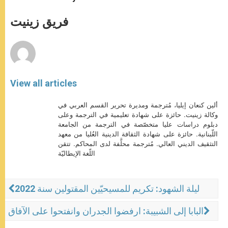
s
e
b
t
e
A
n
o
e
p
g
o
r
فريق زينيت
p
e
k
r
View all articles
ألين كنعان إيليا، مُترجمة ومديرة تحرير القسم العربي في
وكالة زينيت. حائزة على شهادة تعليمية في الترجمة وعلى
دبلوم دراسات عليا متخصّصة في الترجمة من الجامعة
اللّبنانية. حائزة على شهادة الثقافة الدينية العُليا من معهد
التثقيف الديني العالي. مُترجمة محلَّفة لدى المحاكم. تتقن
اللّغة الإيطاليّة
ليلة الشهود: تكريم للمسيحيّين المقتولين سنة 2022
البابا إلى الشبيبة: ارفضوا الجدران وانفتحوا على الآفاق