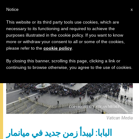
AR
Notice
x
This website or its third party tools use cookies, which are
necessary to its functioning and required to achieve the
البابا فرنسيس
purposes illustrated in the cookie policy. If you want to know
more or withdraw your consent to all or some of the cookies,
please refer to the
cookie policy
.
By closing this banner, scrolling this page, clicking a link or
continuing to browse otherwise, you agree to the use of cookies.
Vatican Media
البابا: ليبدأ زمن جديد في ميانمار