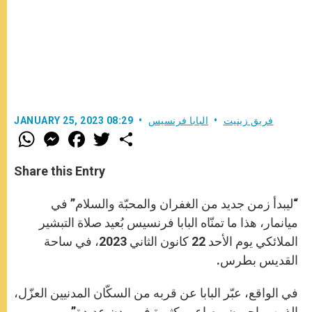
فريق زينيت
البابا فرنسيس
JANUARY 25, 2023 08:29
W
M
F
T
S
h
e
a
w
h
a
s
c
i
a
t
s
e
t
r
Share this Entry
s
e
b
t
e
A
n
o
e
p
g
o
r
“ليبدأ زمن جديد من الغفران والمحبّة والسلام” في
p
e
k
r
ميانمار، هذا ما تمنّاه البابا فرنسيس بُعيد صلاة التبشير
الملائكي يوم الأحد 22 كانون الثاني 2023، في ساحة
القديس بطرس.
في الواقع، عبّر البابا عن قربه من السكّان المدنيين العزّل،
الذين يواجهون مصاعب كثيرة في مدن عديدة”.