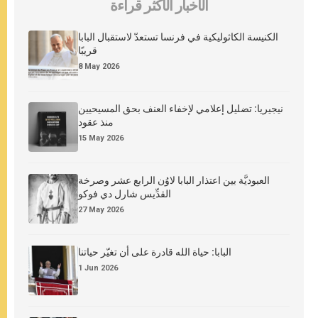
الأخبار الأكثر قراءة
الكنيسة الكاثوليكية في فرنسا تستعدّ لاستقبال البابا
قريبًا
8 May 2026
نيجيريا: تضليل إعلامي لإخفاء العنف بحق المسيحيين
منذ عقود
15 May 2026
العبوديَّة بين اعتذار البابا لاوُن الرابع عشر وصرخة
القدِّيس شارل دي فوكو
27 May 2026
البابا: حياة الله قادرة على أن تغيّر حياتنا
1 Jun 2026