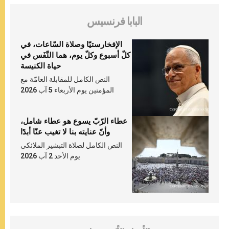
البابا فرنسيس
الإفخارستيّا وصلاة السّاعات، في
كلّ أسبوع وكلّ يوم، هما النَّفَس في
حياة الكنيسة
النص الكامل للمقابلة العامّة مع
المؤمنين يوم الأربعاء 5 آب 2026
عطاء الرّبّ يسوع هو عطاء شامل،
وأنّ عنايته بنا لا تغيب عنّا أبدًا
النص الكامل لصلاة التبشير الملائكي
يوم الأحد 2 آب 2026