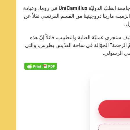
A
n
o
e
p
g
o
r
بتاريخ 6 أيلول 2023، تمّ توقيع اتّفاقيّة بين دائرة خدمة الأعمال الخيريّة، جامعة الطبّ الدوليّة UniCamillus في روما، وعيادة
p
e
k
ن، كما كتبت الزميلة مارينا دروجينينا من القسم الفرنسي نقلاً عن
r
ل.
 ستجري عمليّة العناية والتطبيب، قائلاً إنّ هذه
 “أمّ الرحمة” الجوّالة في ساحة القدّيس بطرس، والتي