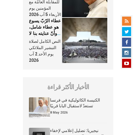
النَّفَس في حياة
للمقابلة العامّة مع
الكنيسة
المؤمنين يوم
الأربعاء 5 آب 2026
عطاء الرّبّ يسوع
هو عطاء شامل،
وأنّ عنايته بنا لا
تغيب عنّا أبدًا
النص الكامل لصلاة
التبشير الملائكي
يوم الأحد 2 آب
2026
الأخبار الأكثر قراءة
الكنيسة الكاثوليكية في فرنسا
تستعدّ لاستقبال البابا قريبًا
8 May 2026
نيجيريا: تضليل إعلامي لإخفاء