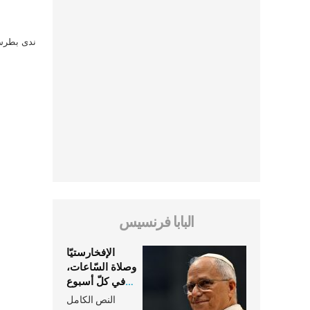
ندى بطرس 
البابا فرنسيس
الإفخارستيّا
وصلاة السّاعات،
في كلّ أسبوع
وكلّ يوم، هما
النص الكامل