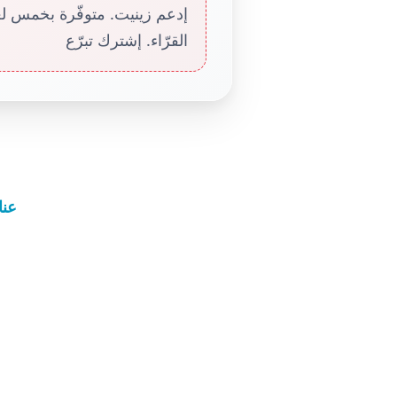
إدعم زينيت. متوفّرة بخمس لغا
القرّاء. إشترك تبرّع
عناوين 