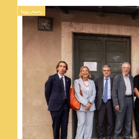
,
رحمة
روما