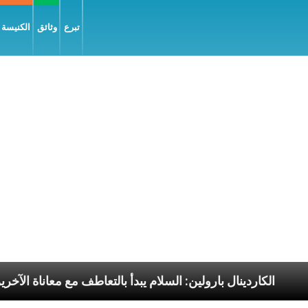
تبرع
وثائق
الكنيسة و
ا الرسوليّة
الكاردينال بارولين: السلام يبدأ بالتعاطف م