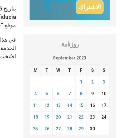
موقع “ف
في هذا ا
روزنامة
الخدمة س
افتُتِحَت سنة 2018، بإدارة أطبّاء متطوّعين و
September 2023
M
T
W
T
F
S
S
1
2
3
4
5
6
7
8
9
10
11
12
13
14
15
16
17
18
19
20
21
22
23
24
25
26
27
28
29
30