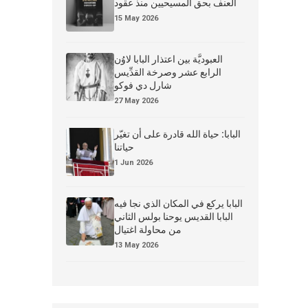
العنف بحق المسيحيين منذ عقود
15 May 2026
العبوديَّة بين اعتذار البابا لاوُن
الرابع عشر وصرخة القدِّيس
شارل دي فوكو
27 May 2026
البابا: حياة الله قادرة على أن تغيّر
حياتنا
1 Jun 2026
البابا يركع في المكان الذي نجا فيه
البابا القديس يوحنا بولس الثاني
من محاولة اغتيال
13 May 2026