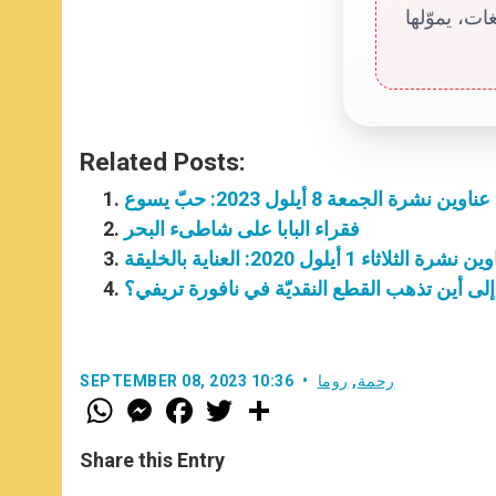
ت، يموّلها
Related Posts:
عناوين نشرة الجمعة 8 أيلول 2023: حبّ يسوع
فقراء البابا على شاطىء البحر
نشرة الثلاثاء 1 أيلول 2020: العناية بالخليقة
إلى أين تذهب القطع النقديّة في نافورة تريفي؟
رحمة
,
روما
SEPTEMBER 08, 2023 10:36
W
M
F
T
S
h
e
a
w
h
a
s
c
i
a
t
s
e
t
r
Share this Entry
s
e
b
t
e
A
n
o
e