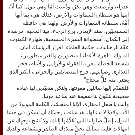
عذراء، وأرضعت وهي بكرٌ، ودُعيت أمّاً وهي بتول. كما أنَّ
ابنها هو سلطان السماوات والأرض، كذلك هي، بما أنها
أمُّهُ، سلطانة السماوات والأرض. ولهذا هي حافظة
المسيحيّين، سند الإيمان، برج الرجاء، مينا المحبة، مرشدة
إلى الكمال، أسطوانة السيرة المسيحية، طهارة الكهنوت،
عفَّة الرهبانيات، حكمة العلماء، افراز الرؤساء، أمان
الملوك، قاهرة الأعداء المنظورين والغير منظورين،
شفيعة الخطأة، تعزية الفقراء والأرامل والأيتام، فخر
العذارى وصيانتهم، فرح المتضايقين والحزانى، الكنز الذي
يغتني منه كلُّ محتاج”.
فلنتقدّم إليها سائلين معونتها. ولنكن متعبّدين لها عبادة
صحيحة لتكون لنا شفيعة عند ساعة موتنا.
وأنت يا طفل المغارة، الإلهُ المتجسّد، الكلمة المولودُ من
الآب ولادةً لا بدء لها، لقد شاءت رحمتُكَ أن تسكنَ في حشا
البتول، إقبلْ صلواتِنا التي نُقَدِّمُها إليكَ، ولا تُشِح بوجهِكَ عن
ابتهالاتِ قلبِنا. نسألُكَ بحقِّ ميلادِكَ الطاهر وبشفاعةِ والدتِكَ