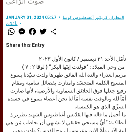
صوت الرّاعي
المطران كريكور أغسطينوس كوسا
JANUARY 01, 2024 05:27
تأمّلات
W
M
F
T
S
h
e
a
w
h
a
s
c
i
a
t
s
e
t
r
Share this Entry
s
e
b
t
e
A
n
o
e
p
g
o
r
تأمّل الأحد ٣١ ديسمبر / كانون الأول ٢٠٢٣
p
e
k
من وحي الميلاد : “فولدت إبنَها البِكر” ( لوقا ٢ : ٧ )
r
مريم العذراء والدة الله الفائق طهرها ولدت سيّدنا يسوع
المسيح الكلمة المتجسّد وامتازت بفضائل سامية ومقام
رفيع جعلها فوق الخلائق السماوية والأرضية، لأنها صارت
أمّاً لله وبالوقت نفسه أمّاً لنا نحن أعضاء يسوع في جسده
السرِّي الذي هو الكنيسة.
ما أجمل ما قاله فيها القدّيس أغناطيوس الشهيد بطريرك
أنطاكية: “أيُّ مسيحي حقيقي لا يشتهي أن يخاطب مَن هي
ابنة الآب وأمَّ الابن وعروس الروح القدس؟ ولدت وهي