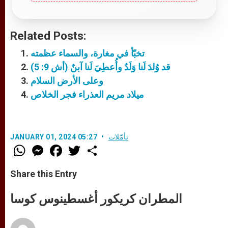
Related Posts:
تخبّأ في مغارة، والسماء عظمته
قد وُلدَ لَنا وَلَدٌ وأُعطِيَ لَنا آبنٌ (أش 9: 5)
وعلى الأرض السلام
ميلاد مريم العذراء فجر الخلاص
تأمّلات
JANUARY 01, 2024 05:27
W
M
F
T
S
h
e
a
w
h
a
s
c
i
a
t
s
e
t
r
Share this Entry
s
e
b
t
e
A
n
o
e
p
g
o
r
المطران كريكور أغسطينوس كوسا
p
e
k
r