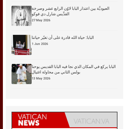
العبوديَّة بين اعتذار البابا لاوُن الرابع عشر وصرخة
القدِّيس شارل دي فوكو
27 May 2026
البابا: حياة الله قادرة على أن تغيّر حياتنا
1 Jun 2026
البابا يركع في المكان الذي نجا فيه البابا القديس يوحنا
بولس الثاني من محاولة اغتيال
13 May 2026