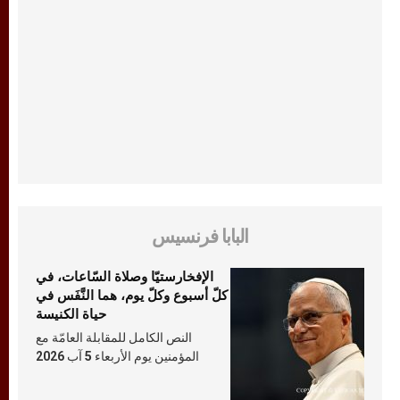
البابا فرنسيس
الإفخارستيّا وصلاة السّاعات، في
كلّ أسبوع وكلّ يوم، هما النَّفَس في
حياة الكنيسة
النص الكامل للمقابلة العامّة مع
المؤمنين يوم الأربعاء 5 آب 2026