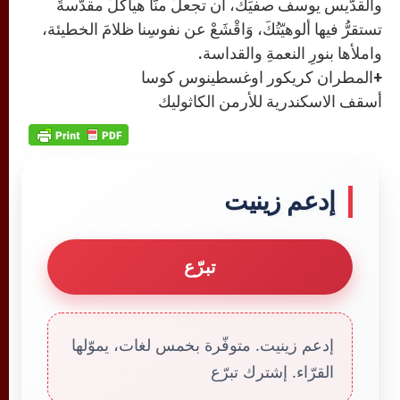
والقدّيس يوسف صفيِّكَ، أن تجعلَ منّا هياكلَ مقدّسةً
تستقرُّ فيها ألوهيّتُكَ، وَاقْشَعْ عن نفوسِنا ظلامَ الخطيئة،
واملأها بنورِ النعمةِ والقداسة.
+المطران كريكور اوغسطينوس كوسا
أسقف الاسكندرية للأرمن الكاثوليك
إدعم زينيت
تبرّع
إدعم زينيت. متوفّرة بخمس لغات، يموّلها
القرّاء. إشترك تبرّع