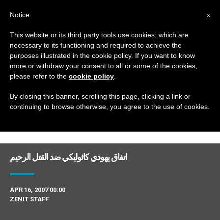
AR
Notice
x
This website or its third party tools use cookies, which are
necessary to its functioning and required to achieve the
DAY
purposes illustrated in the cookie policy. If you want to know
April 16th, 2007
more or withdraw your consent to all or some of the cookies,
please refer to the
cookie policy
.
By closing this banner, scrolling this page, clicking a link or
continuing to browse otherwise, you agree to the use of cookies.
DERNIÈRES NOUVELLES
اتفاق يهودي كاثوليكي ضد القتل الرحيم
APR 16, 2007 00:00
ZENIT STAFF