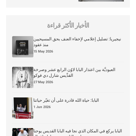
الأخبار الأكثر قراءة
نيجيريا: تضليل إعلامي لإخفاء العنف بحق المسيحيين
منذ عقود
15 May 2026
العبوديَّة بين اعتذار البابا لاوُن الرابع عشر وصرخة
القدِّيس شارل دي فوكو
27 May 2026
البابا: حياة الله قادرة على أن تغيّر حياتنا
1 Jun 2026
البابا يركع في المكان الذي نجا فيه البابا القديس يوحنا