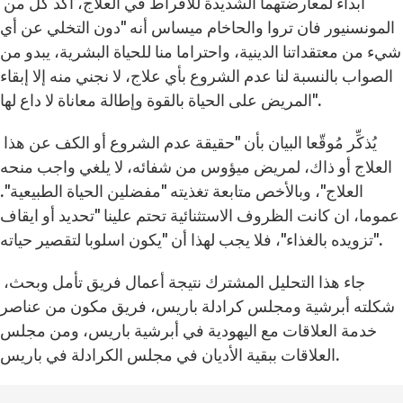
ابداءً لمعارضتهما الشديدة للافراط في العلاج، أكد كلّ من
المونسنيور فان تروا والحاخام ميساس أنه "دون التخلي عن أي
شيء من معتقداتنا الدينية، واحتراما منا للحياة البشرية، يبدو من
الصواب بالنسبة لنا عدم الشروع بأي علاج، لا نجني منه إلا إبقاء
المريض على الحياة بالقوة وإطالة معاناة لا داع لها".
يُذكِّر مُوقّعا البيان بأن "حقيقة عدم الشروع أو الكف عن هذا
العلاج أو ذاك، لمريض ميؤوس من شفائه، لا يلغي واجب منحه
العلاج"، وبالأخص متابعة تغذيته "مفضلين الحياة الطبيعية".
عموما، ان كانت الظروف الاستثنائية تحتم علينا "تحديد أو ايقاف
تزويده بالغذاء"، فلا يجب لهذا أن "يكون اسلوبا لتقصير حياته".
جاء هذا التحليل المشترك نتيجة أعمال فريق تأمل وبحث،
شكلته أبرشية ومجلس كرادلة باريس، فريق مكون من عناصر
خدمة العلاقات مع اليهودية في أبرشية باريس، ومن مجلس
العلاقات ببقية الأديان في مجلس الكرادلة في باريس.