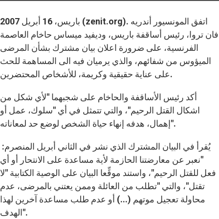
باريس، 16 أبريل 2007 (zenit.org). اتفق المونسيور أندريه
فان تروا، رئيس أساقفة باريس، وديفيد ميساس حاخام العاصمة
الفرنسية، على ضرورة اعلان بيان مشترك بشأن المرضى
الميؤوس من شفائهم، والذي يرميان فيه الى المساهمة للحث
على عناية حقيقية وكريمة، للأشخاص المحتضرين.
أكد رئيس الأساقفة والحاخام على شجبهما "لأي شكل من
اشكال القتل الرحيم"، والتي تتمثل في أي "سلوك، عمل أو
إهمال، هدفه إنهاء حياة الشخص لوضع حد لمعاناته".
يُقرأ في البيان المشترك الذي نشر في الثاني أبريل المنصرم:
"نعبر عن معارضتنا الحازمة لأية مساعدة على الانتحار أو أي
فعل للقتل الرحيم"، واستند موقِّعا البيان على الوصية الكتابية "لا
تقتل"، والتي "تطلب من العائلة وممن يعتني بالمرضى، عدم
محاولة تعجيل موتهم (...) أو عدم طلب مساعدة آخرين لهذا
الهدف".