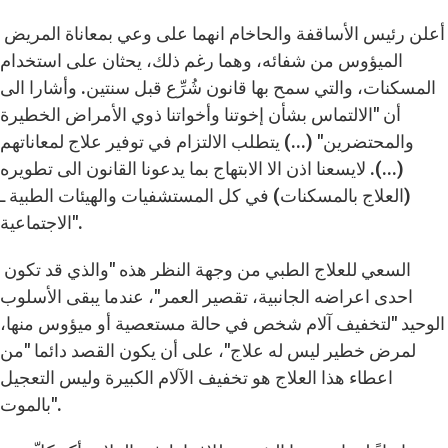
أعلن رئيس الأساقفة والحاخام انهما على وعي بمعاناة المريض
الميؤوس من شفائه، وهما رغم ذلك، يحثان على استخدام
المسكنات، والتي سمح بها قانون شُرِّع قبل سنتين. وأشارا الى
أن "الالتماس بشأن إخوتنا وأخواتنا ذوي الأمراض الخطيرة
والمحتضرين" (...) يتطلب الالتزام في توفير علاج لمعاناتهم
(...). لايسعنا اذن الا الابتهاج بما يدعونا القانون الى تطويره
(العلاج بالمسكنات) في كل المستشفيات والهيئات الطبية ـ
الاجتماعية".
السعي للعلاج الطبي من وجهة النظر هذه "والذي قد تكون
احدى اعراضه الجانبية، تقصير العمر"، عندما يبقى الأسلوب
الوحيد "لتخفيف آلام شخص في حالة مستعصية أو ميؤوس منها،
لمرض خطير ليس له علاج"، على أن يكون القصد دائما "من
اعطاء هذا العلاج هو تخفيف الآلام الكبيرة وليس التعجيل
بالموت".