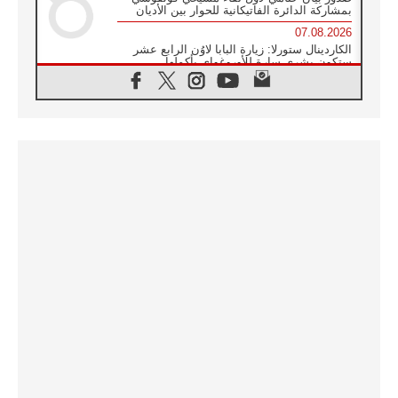
بمشاركة الدائرة الفاتيكانية للحوار بين الأديان
07.08.2026
الكاردينال ستورلا: زيارة البابا لاوُن الرابع عشر
ستكون بشرى سارة للأوروغواي بأكملها
07.08.2026
الفاتيكان يعلن برنامج الزيارة الرسولية للبابا لاوُن
الرابع عشر إلى فرنسا
07.08.2026
في الذكرى الـ ٨١ لحادثة هيروشيما الكنيسة في
اليابان تنظم ١٠ أيام للصلاة على نية السلام
07.08.2026
الكنيسة في الأوروغواي: زيارة البابا ستعزز
الإيمان والرجاء
06.08.2026
الاجتماع الشهري للمطارنة الموارنة
06.08.2026
الكاردينال روسي: زيارة البابا لاوُن إلى الأرجنتين
هي تكريم للبابا فرنسيس
06.08.2026
زيارة البابا إلى البيرو ستكون زمن نعمة ومصالحة
ورجاء