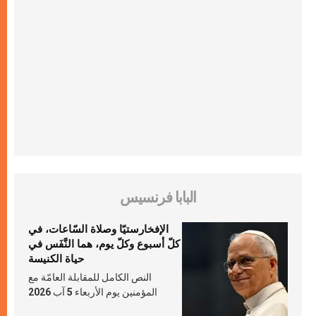
البابا فرنسيس
الإفخارستيّا وصلاة السّاعات، في
كلّ أسبوع وكلّ يوم، هما النَّفَس في
حياة الكنيسة
النص الكامل للمقابلة العامّة مع
المؤمنين يوم الأربعاء 5 آب 2026