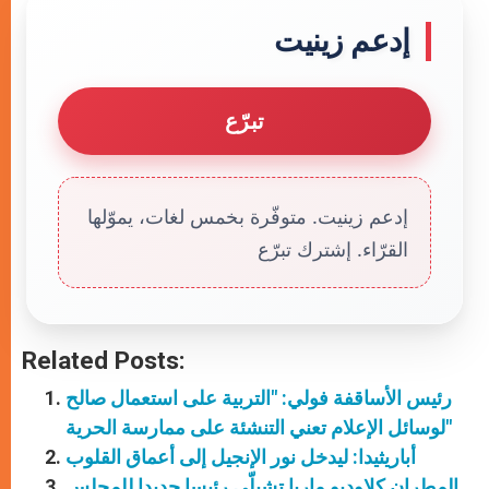
إدعم زينيت
تبرّع
إدعم زينيت. متوفّرة بخمس لغات، يموّلها
القرّاء. إشترك تبرّع
Related Posts:
رئيس الأساقفة فولي: "التربية على استعمال صالح
لوسائل الإعلام تعني التنشئة على ممارسة الحرية"
أباريثيدا: ليدخل نور الإنجيل إلى أعماق القلوب
المطران كلاوديو ماريا تشيلّي رئيسا جديدا للمجلس