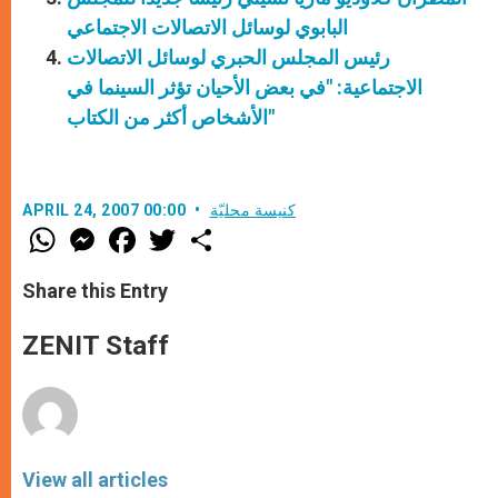
البابوي لوسائل الاتصالات الاجتماعي
رئيس المجلس الحبري لوسائل الاتصالات
الاجتماعية: "في بعض الأحيان تؤثر السينما في
الأشخاص أكثر من الكتاب"
كنيسة محليّة
APRIL 24, 2007 00:00
W
M
F
T
S
h
e
a
w
h
a
s
c
i
a
t
s
e
t
r
Share this Entry
s
e
b
t
e
A
n
o
e
p
g
o
r
ZENIT Staff
p
e
k
r
View all articles