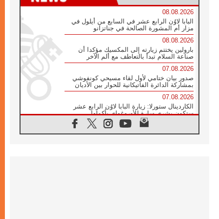
08.08.2026
البابا لاوُن الرابع عشر في السابع من أيلول في
مزار أم المشورة الصالحة في جناتزانو
08.08.2026
بارولين يختتم زيارته إلى المكسيك مؤكدا أن
صناعة السلام تبدأ بالتعاطف مع ألم الآخر
07.08.2026
صدور بيان ختامي لأول لقاء مسيحي كونفوشي
بمشاركة الدائرة الفاتيكانية للحوار بين الأديان
07.08.2026
الكاردينال ستورلا: زيارة البابا لاوُن الرابع عشر
ستكون بشرى سارة للأوروغواي بأكملها
07.08.2026
الفاتيكان يعلن برنامج الزيارة الرسولية للبابا لاوُن
الرابع عشر إلى فرنسا
07.08.2026
في الذكرى الـ ٨١ لحادثة هيروشيما الكنيسة في
اليابان تنظم ١٠ أيام للصلاة على نية السلام
07.08.2026
الكنيسة في الأوروغواي: زيارة البابا ستعزز
الإيمان والرجاء
06.08.2026