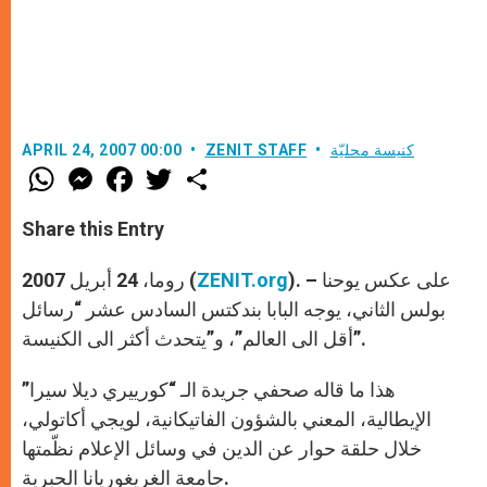
كنيسة محليّة
ZENIT STAFF
APRIL 24, 2007 00:00
W
M
F
T
S
h
e
a
w
h
a
s
c
i
a
t
s
e
t
r
Share this Entry
s
e
b
t
e
A
n
o
e
p
g
o
r
). – على عكس يوحنا
ZENIT.org
روما، 24 أبريل 2007 (
p
e
k
r
بولس الثاني، يوجه البابا بندكتس السادس عشر “رسائل
أقل الى العالم”، و”يتحدث أكثر الى الكنيسة”.
هذا ما قاله صحفي جريدة الـ “كورييري ديلا سيرا”
الإيطالية، المعني بالشؤون الفاتيكانية، لويجي أكاتولي،
خلال حلقة حوار عن الدين في وسائل الإعلام نظّمتها
جامعة الغريغوريانا الحبرية.