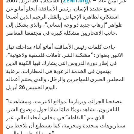
). – عبّر أمين عام
ZENIT.org
الفاتيكان، 26 أبريل 2007 (
p
e
k
r
مجمع عقيدة الإيمان، رئيس الأساقفة أنجلو أماتو عن
استنكاره لظاهرة الإجهاض والقتل الرحيم الذين أصبحا
ظواهر “إرهاب جديد ذو وجه إنساني”، والذي يشكل إلى
جانب الانتحاريين مشكلة كبيرة في مجتمعنا المعاصر.
جاءت كلمات رئيس الأساقفة أماتو أثناء مداخلته نهار
الاثنين بعنوان: “مشكلة الشر. تأملات فلسفية ولاهوتية”،
في إطار دورة الدروس التي يشارك فيها الكهنة الذين
يهتمون في الخدمة الرعوية في المطارات، برعاية
المجلس الحبري للمهاجرين والرحّل، والذي يختتم أعماله
اليوم الخميس 26 أبريل.
“بتصفحنا الجرائد، وبزيارتنا لمواقع الانترنت، وبمشاهدتنا
للتلفزيون، نشاهد يوميًا فيلمًا شاذًا حول موضوع الشر،
الذي يتم “التقاطه” في مخلف أنحاء العالم، عبر
سيناريوهات متجددة ومجرمة، كما نستطيع أن نلاحظ من
خبرة الإرهاب العالمي”.