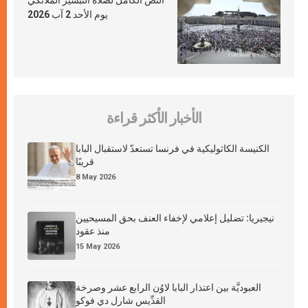
النص الكامل لصلاة التبشير الملائكي
يوم الأحد 2 آب 2026
الأخبار الأكثر قراءة
الكنيسة الكاثوليكية في فرنسا تستعدّ لاستقبال البابا
قريبًا
8 May 2026
نيجيريا: تضليل إعلامي لإخفاء العنف بحق المسيحيين
منذ عقود
15 May 2026
العبوديَّة بين اعتذار البابا لاوُن الرابع عشر وصرخة
القدِّيس شارل دي فوكو