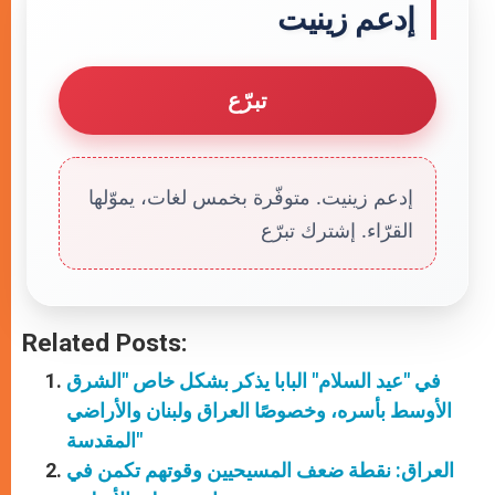
إدعم زينيت
تبرّع
إدعم زينيت. متوفّرة بخمس لغات، يموّلها
القرّاء. إشترك تبرّع
Related Posts:
في "عيد السلام" البابا يذكر بشكل خاص "الشرق
الأوسط بأسره، وخصوصًا العراق ولبنان والأراضي
المقدسة"
العراق: نقطة ضعف المسيحيين وقوتهم تكمن في