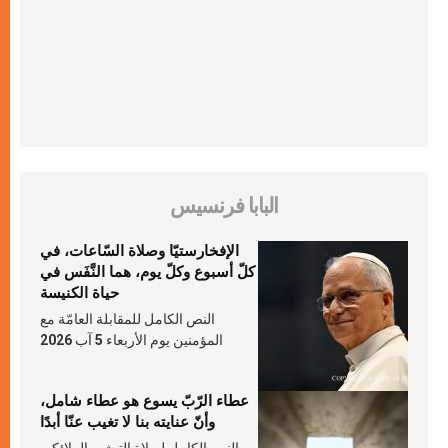
البابا فرنسيس
الإفخارستيّا وصلاة السّاعات، في
كلّ أسبوع وكلّ يوم، هما النَّفَس في
حياة الكنيسة
النص الكامل للمقابلة العامّة مع
المؤمنين يوم الأربعاء 5 آب 2026
عطاء الرّبّ يسوع هو عطاء شامل،
وأنّ عنايته بنا لا تغيب عنّا أبدًا