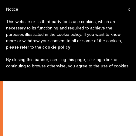
AR
Notice
x
This website or its third party tools use cookies, which are
necessary to its functioning and required to achieve the
purposes illustrated in the cookie policy. If you want to know
الإجهاض والقتل الرحيم: مظاهر
more or withdraw your consent to all or some of the cookies,
please refer to the
cookie policy
.
إرهاب جديد ذو وجه إنساني
By closing this banner, scrolling this page, clicking a link or
continuing to browse otherwise, you agree to the use of cookies.
استنكار أمين عام مجمع عقيدة الإيمان