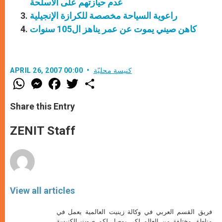
عدم حيازتهم على الأسلحة
راعوية السياحة مخصصة للكرازة الإنجيلية
كاهن صيني يموت عن عمر يناهز ال105 سنوات
كنيسة محليّة
APRIL 26, 2007 00:00
W
M
F
T
S
h
e
a
w
h
a
s
c
i
a
t
s
e
t
r
Share this Entry
s
e
b
t
e
A
n
o
e
p
g
o
r
ZENIT Staff
p
e
k
r
View all articles
فريق القسم العربي في وكالة زينيت العالمية يعمل في
مناطق مختلفة من العالم لكي يوصل لكم صوت الكنيسة