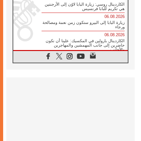
الكاردينال روسي: زيارة البابا لاوُن إلى الأرجنتين
هي تكريم للبابا فرنسيس
06.08.2026
زيارة البابا إلى البيرو ستكون زمن نعمة ومصالحة
ورجاء
06.08.2026
الكاردينال بارولين في المكسيك: علينا أن نكون
حاضرين إلى جانب المهمشين والمهاجرين
والأجانب
06.08.2026
البابا لاوُن الرابع عشر للشباب في أسيزي:
"أوروبا والعالم يبحثان اليوم عن قديسين جُدد
فيكم"
06.08.2026
البابا في أسيزي يتحدث إلى الشباب المشاركين
في لقاء الشباب الفرنسيسكاني
06.08.2026
البابا لاوُن الرابع عشر يبرق معزيا بوفاة
الكاردينال جوليو دوارتي لانغا
05.08.2026
في مقابلته العامة مع المؤمنين البابا لاوُن الرابع
عشر يواصل الحديث عن الدستور في الليتورجيا
المقدسة مسلطا الضوء على صلاة الكنيسة
05.08.2026