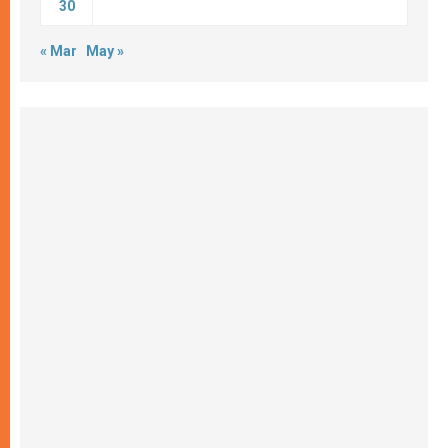
30
« Mar
May »