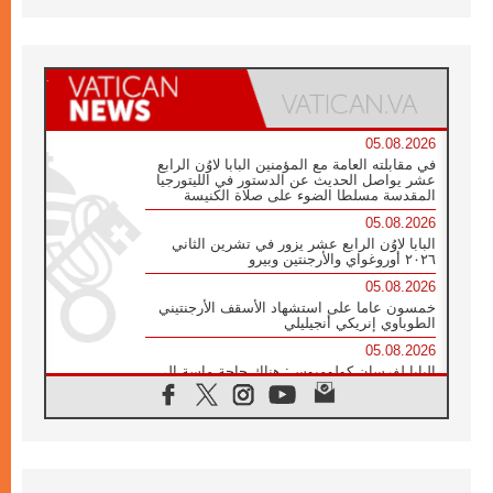
05.08.2026
في مقابلته العامة مع المؤمنين البابا لاوُن الرابع
عشر يواصل الحديث عن الدستور في الليتورجيا
المقدسة مسلطا الضوء على صلاة الكنيسة
05.08.2026
البابا لاوُن الرابع عشر يزور في تشرين الثاني
٢٠٢٦ أوروغواي والأرجنتين وبيرو
05.08.2026
خمسون عاما على استشهاد الأسقف الأرجنتيني
الطوباوي إنريكي أنجيليلي
05.08.2026
البابا لفرسان كولومبوس: هناك حاجة ماسة إلى
أنبياء تناغم يسعون إلى بناء الجسور
04.08.2026
وفاة الكاردينال جوليو دوارتي لانغا
04.08.2026
عميد دائرة الحوار بين الأديان يفتتح في سيول