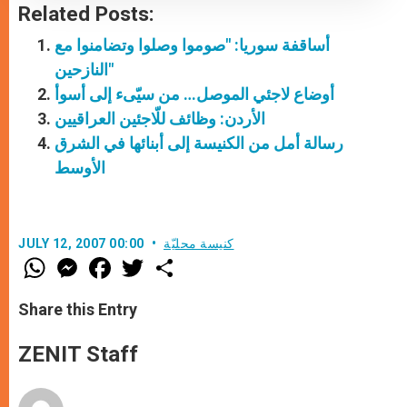
Related Posts:
أساقفة سوريا: "صوموا وصلوا وتضامنوا مع
النازحين"
أوضاع لاجئي الموصل… من سيّىء إلى أسوأ
الأردن: وظائف للّاجئين العراقيين
رسالة أمل من الكنيسة إلى أبنائها في الشرق
الأوسط
كنيسة محليّة
JULY 12, 2007 00:00
W
M
F
T
S
h
e
a
w
h
a
s
c
i
a
t
s
e
t
r
Share this Entry
s
e
b
t
e
A
n
o
e
p
g
o
r
ZENIT Staff
p
e
k
r