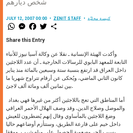
شخص ديارهم
كنيسة محليّة
ZENIT STAFF
JULY 12, 2007 00:00
W
M
F
T
S
h
e
a
w
h
a
s
c
i
a
t
s
e
t
r
Share this Entry
s
e
b
t
e
A
n
o
e
p
g
o
r
وأكدت الهيئة الإنسانية ـ نقلا عن وكالة آسيا نيوز للأنباء
p
e
k
r
التابعة للمعهد البابوي للرسالات الخارجية ـ أن عدد اللاجئين
داخل العراق قد ارتفع بنسبة ستة وسبعين بالمائة منذ يناير
كانون الثاني الماضي، ويُحكى عن أرقام تتراوح شهريا ما
بين ثمانين ألف ومائة ألف لاجئ.
أما المناطق التي تعج باللاجئين أكثر من غيرها فهي بغداد
والموصل وصلاح الدين. وقد وصف الهلال الأحمر العراقي
وضعَ اللاجئين بالمأساوي وقال إنهم يُضطرون للعيش
داخل خيم على قارعة الطريق، وستتأزم أوضاعهم حاليا
بسبب الحر وصعوبة الحصول على مياه شرب. ووفقا