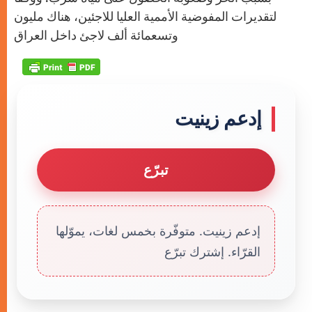
لتقديرات المفوضية الأممية العليا للاجئين، هناك مليون
وتسعمائة ألف لاجئ داخل العراق
إدعم زينيت
تبرّع
إدعم زينيت. متوفّرة بخمس لغات، يموّلها
القرّاء. إشترك تبرّع