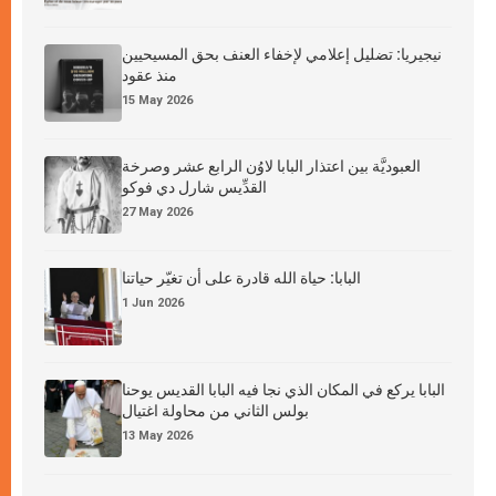
نيجيريا: تضليل إعلامي لإخفاء العنف بحق المسيحيين
منذ عقود
15 May 2026
العبوديَّة بين اعتذار البابا لاوُن الرابع عشر وصرخة
القدِّيس شارل دي فوكو
27 May 2026
البابا: حياة الله قادرة على أن تغيّر حياتنا
1 Jun 2026
البابا يركع في المكان الذي نجا فيه البابا القديس يوحنا
بولس الثاني من محاولة اغتيال
13 May 2026