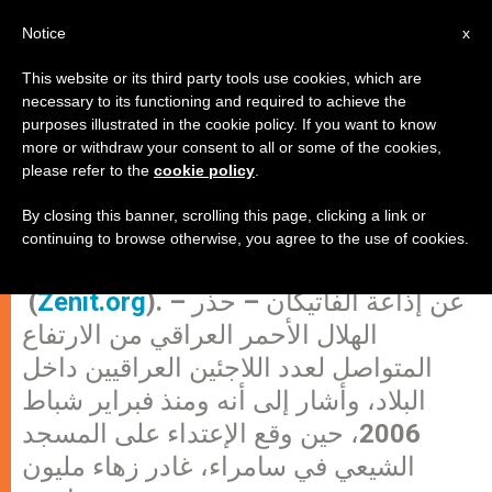
AR
Notice
x
This website or its third party tools use cookies, which are
necessary to its functioning and required to achieve the
purposes illustrated in the cookie policy. If you want to know
الهلال الأحمر العراقي يحذر من ارتفاع
more or withdraw your consent to all or some of the cookies,
please refer to the
cookie policy
.
أعداد اللاجئين العراقيين داخل البلاد
By closing this banner, scrolling this page, clicking a link or
continuing to browse otherwise, you agree to the use of cookies.
حاضرة الفاتيكان، 12 يوليو 2007
). – عن إذاعة الفاتيكان – حذر
Zenit.org
(
الهلال الأحمر العراقي من الارتفاع
المتواصل لعدد اللاجئين العراقيين داخل
البلاد، وأشار إلى أنه ومنذ فبراير شباط
2006، حين وقع الإعتداء على المسجد
الشيعي في سامراء، غادر زهاء مليون