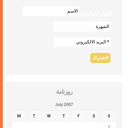
للاشتراك بالنشرة
روزنامة
July 2007
M
T
W
T
F
S
S
1